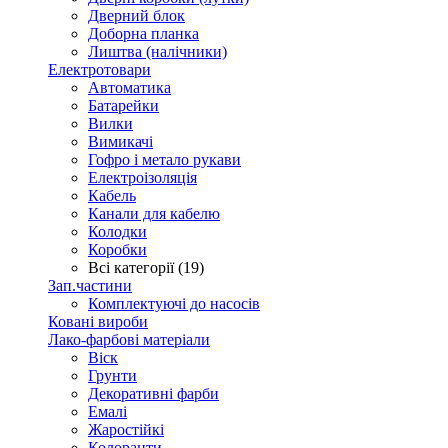
Дверний блок
Доборна планка
Лиштва (налічники)
Електротовари
Автоматика
Батарейки
Вилки
Вимикачі
Гофро і метало рукави
Електроізоляція
Кабель
Канали для кабелю
Колодки
Коробки
Всі категорії (19)
Зап.частини
Комплектуючі до насосів
Ковані вироби
Лако-фарбові матеріали
Віск
Грунти
Декоративні фарби
Емалі
Жаростійкі
Колоранти