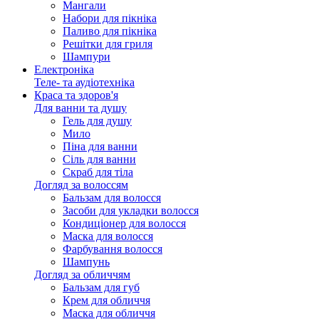
Мангали
Набори для пікніка
Паливо для пікніка
Решітки для гриля
Шампури
Електроніка
Теле- та аудіотехніка
Краса та здоров'я
Для ванни та душу
Гель для душу
Мило
Піна для ванни
Сіль для ванни
Скраб для тіла
Догляд за волоссям
Бальзам для волосся
Засоби для укладки волосся
Кондиціонер для волосся
Маска для волосся
Фарбування волосся
Шампунь
Догляд за обличчям
Бальзам для губ
Крем для обличчя
Маска для обличчя