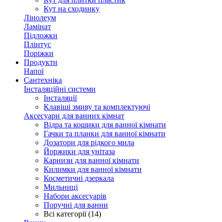
Кут на сходинку
Лінолеум
Ламінат
Підложки
Плінтус
Поріжки
Продукти
Напої
Сантехніка
Інсталяційні системи
Інсталяції
Клавіші змиву та комплектуючі
Аксесуари для ванних кімнат
Відра та кошики для ванної кімнати
Гачки та планки для ванної кімнати
Дозатори для рідкого мила
Йоржики для унітаза
Карнизи для ванної кімнати
Килимки для ванної кімнати
Косметичні дзеркала
Мильниці
Набори аксесуарів
Поручні для ванни
Всі категорії (14)