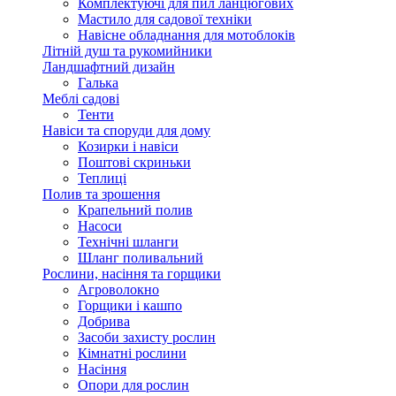
Комплектуючі для пил ланцюгових
Мастило для садової техніки
Навісне обладнання для мотоблоків
Літній душ та рукомийники
Ландшафтний дизайн
Галька
Меблі садові
Тенти
Навіси та споруди для дому
Козирки і навіси
Поштові скриньки
Теплиці
Полив та зрошення
Крапельний полив
Насоси
Технічні шланги
Шланг поливальний
Рослини, насіння та горщики
Агроволокно
Горщики і кашпо
Добрива
Засоби захисту рослин
Кімнатні рослини
Насіння
Опори для рослин