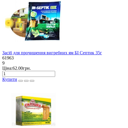
Засіб для прочищення вигребних ям БІ Септик 35г
61963
9
Ціна:62.00грн.
Купити