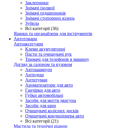
Заклепники
Знімачі ізоляції
Знімачі підшипників
Знімачі стопорних кілець
Зубила
Всі категорії (36)
Ящики та органайзери для інструментів
Автотовари
Автоаксесуари
Клеми акумуляторні
Пасти та очищувачі рук
Тримачі для телефонів в машину
Догляд за салоном та кузовом
Автошампуні
Антидощ
Антитуман
Ароматизатори для авто
Ганчірки для авто
Губки автомобільні
Засоби для миття двигуна
Засоби для шин
Очищувачі колісних дисків
Очищувачі кондиціонера авто
Всі категорії (21)
Мастила та технічні рідини