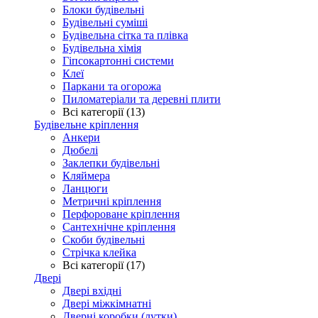
Блоки будівельні
Будівельні суміші
Будівельна сітка та плівка
Будівельна хімія
Гіпсокартонні системи
Клеї
Паркани та огорожа
Пиломатеріали та деревні плити
Всі категорії (13)
Будівельне кріплення
Анкери
Дюбелі
Заклепки будівельні
Кляймера
Ланцюги
Метричні кріплення
Перфороване кріплення
Сантехнічне кріплення
Скоби будівельні
Стрічка клейка
Всі категорії (17)
Двері
Двері вхідні
Двері міжкімнатні
Дверні коробки (лутки)