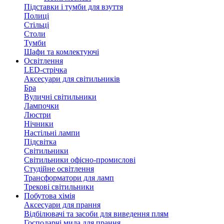
Підставки і тумби для взуття
Полиці
Стільці
Столи
Тумби
Шафи та комлектуючі
Освітлення
LED-стрічка
Аксесуари для світильників
Бра
Вуличні світильники
Лампочки
Люстри
Нічники
Настільні лампи
Підсвітка
Світильники
Світильники офісно-промислові
Студійне освітлення
Трансформатори для ламп
Трекові світильники
Побутова хімія
Аксесуари для прання
Відбілювачі та засоби для виведення плям
Господарчі мила для прання