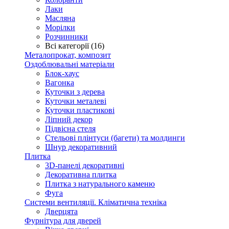
Лаки
Масляна
Морілки
Розчинники
Всі категорії (16)
Металопрокат, композит
Оздоблювальні матеріали
Блок-хаус
Вагонка
Куточки з дерева
Куточки металеві
Куточки пластикові
Ліпний декор
Підвісна стеля
Стельові плінтуси (багети) та молдинги
Шнур декоративний
Плитка
3D-панелі декоративні
Декоративна плитка
Плитка з натурального каменю
Фуга
Системи вентиляції. Кліматична техніка
Дверцята
Фурнітура для дверей