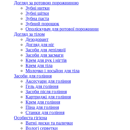
Догляд за ротовою порожниною
Зубні нитки
Зубні щітки
Зубна паста
Зубний порошок
Ополіскувач для ротової порожнини
Догляд за тілом
Дезодорант
Догляд для ніг
Засоби для депіляції
Засоби для засмаги
Крем для рук і нігтів
Крем для тіла
Молочко і лосьйон для тіла
Засоби для гоління
Аксесуари для гоління
Гель для гоління
Засоби після гоління
Картриджі для гоління
Крем для гоління
Піна для гоління
Станки для гоління
Особиста гігієна
Ватні диски та палички
Вологі серветки