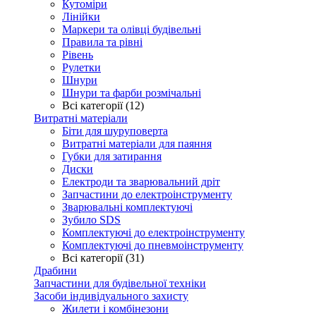
Кутоміри
Лінійки
Маркери та олівці будівельні
Правила та рівні
Рівень
Рулетки
Шнури
Шнури та фарби розмічальні
Всі категорії (12)
Витратні матеріали
Біти для шуруповерта
Витратні матеріали для паяння
Губки для затирання
Диски
Електроди та зварювальний дріт
Запчастини до електроінструменту
Зварювальні комплектуючі
Зубило SDS
Комплектуючі до електроінструменту
Комплектуючі до пневмоінструменту
Всі категорії (31)
Драбини
Запчастини для будівельної техніки
Засоби індивідуального захисту
Жилети і комбінезони