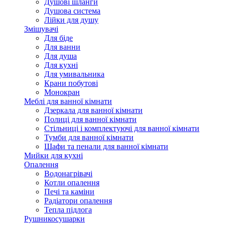
Душові шланги
Душова система
Лійки для душу
Змішувачі
Для біде
Для ванни
Для душа
Для кухні
Для умивальника
Крани побутові
Монокран
Меблі для ванної кімнати
Дзеркала для ванної кімнати
Полиці для ванної кімнати
Стільниці і комплектуючі для ванної кімнати
Тумби для ванної кімнати
Шафи та пенали для ванної кімнати
Мийки для кухні
Опалення
Водонагрівачі
Котли опалення
Печі та каміни
Радіатори опалення
Тепла підлога
Рушникосушарки