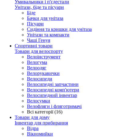
Умивальники і п'єдестали
Унітази, біде та пісуари
Біде
Бачки для унітаза
Пісуари
Сидіння та кришки для унітаза
Унітази та компакти
Чаші Генуя
Спортивні товари
Товари для велоспорту
Велоінструмент
Велогума
Велоодяг
Велорукавички
Велосипеди
Велосипедні запчастини
Велосипедні комп'ютери
Велосипедний інвентар
Велосумки
Велофляги і фляготримачі
Всі категорії (16)
Товари для дому
Інвентар для прибирання
Відра
Вікномийки