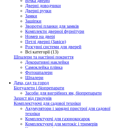
Вічка дверні
Дверні доводчики
Дверні ручки
Замки
Защіпки
Зворотні планки для замків
Комплекти дверної фурнітури
Номер на двері
Петлі дверні (Завіси)
Розсувні системи для дверей
Всі категорії (13)
Шпалери та настінні покриття
Декоративні наклейки
Самоклейка плівка
Фотошпалери
Шпалери
Дача, сад та город
Біотуалети і біопрепарати
Засоби для вигрібних ям, біопрепарати
Захист від гризунів
Комплектуючі для садової техніки
Акумулятори і зарядні пристрої для садової
техніки
Комплектуючі для газонокосарок
Комплектуючі для мотокіс і тримерів