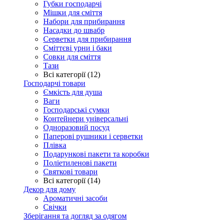
Губки господарчі
Мішки для сміття
Набори для прибирання
Насадки до швабр
Серветки для прибирання
Сміттєві урни і баки
Совки для сміття
Тази
Всі категорії (12)
Господарчі товари
Ємкість для душа
Ваги
Господарські сумки
Контейнери універсальні
Одноразовий посуд
Паперові рушники і серветки
Плівка
Подарункові пакети та коробки
Поліетиленові пакети
Святкові товари
Всі категорії (14)
Декор для дому
Ароматичні засоби
Свічки
Зберігання та догляд за одягом