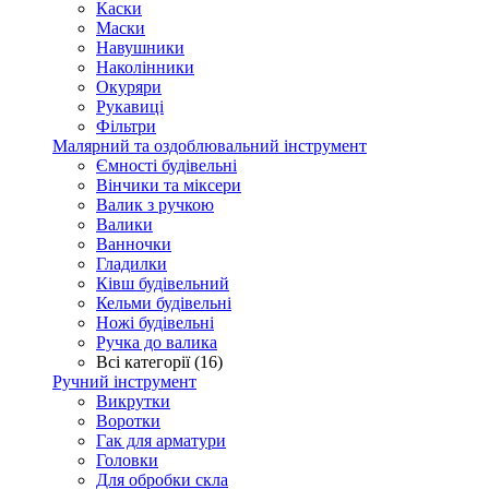
Каски
Маски
Навушники
Наколінники
Окуряри
Рукавиці
Фільтри
Малярний та оздоблювальний інструмент
Ємності будівельні
Вінчики та міксери
Валик з ручкою
Валики
Ванночки
Гладилки
Ківш будівельний
Кельми будівельні
Ножі будівельні
Ручка до валика
Всі категорії (16)
Ручний інструмент
Викрутки
Воротки
Гак для арматури
Головки
Для обробки скла