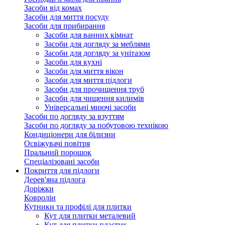
Засоби від комах
Засоби для миття посуду
Засоби для прибирання
Засоби для ванних кімнат
Засоби для догляду за меблями
Засоби для догляду за унітазом
Засоби для кухні
Засоби для миття вікон
Засоби для миття підлоги
Засоби для прочищення труб
Засоби для чищення килимів
Універсальні миючі засоби
Засоби по догляду за взуттям
Засоби по догляду за побутовою технікою
Кондиціонери для білизни
Освіжувачі повітря
Пральний порошок
Спеціалізовані засоби
Покриття для підлоги
Дерев'яна підлога
Доріжки
Ковролін
Кутники та профілі для плитки
Кут для плитки металевий
Кут для плитки пластик