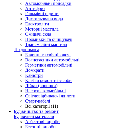
Автомобільні присадки
Антифриз
Гальмівні рідини
Дистильована вода
Електроліти
Моторні мастила
Омивачі скла
Промивки та очищувачі
Трансмісійні мастила
Техдопомога
Балонні та свічні ключі
Вогнегасники автомобільні
Герметики автомобільні
Домкрати
Каністри
Клеї та ремонтні засоби
Лійки (воронки)
Насоси автомобільні
Світловідбиваючі жилети
Старт-кабелі
Всі категорії (11)
Будівництво та ремонт
Будівельні матеріали
Азбестові вироби
Бетонні вироби