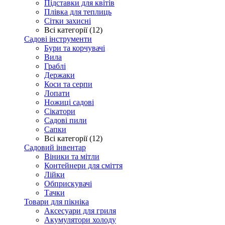
Підставки для квітів
Плівка для теплиць
Сітки захисні
Всі категорії (12)
Садові інструменти
Бури та корчувачі
Вила
Граблі
Держаки
Коси та серпи
Лопати
Ножиці садові
Сікатори
Садові пили
Сапки
Всі категорії (12)
Садовий інвентар
Віники та мітли
Контейнери для сміття
Лійки
Обприскувачі
Тачки
Товари для пікніка
Аксесуари для гриля
Акумулятори холоду