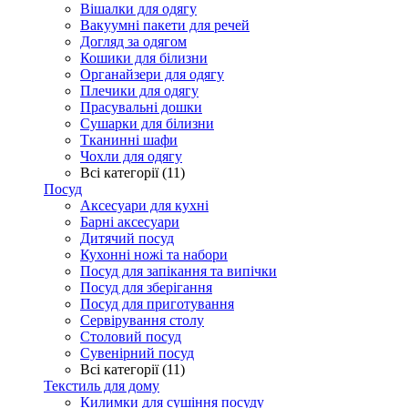
Вішалки для одягу
Вакуумні пакети для речей
Догляд за одягом
Кошики для білизни
Органайзери для одягу
Плечики для одягу
Прасувальні дошки
Сушарки для білизни
Тканинні шафи
Чохли для одягу
Всі категорії (11)
Посуд
Аксесуари для кухні
Барні аксесуари
Дитячий посуд
Кухонні ножі та набори
Посуд для запікання та випічки
Посуд для зберігання
Посуд для приготування
Сервірування столу
Столовий посуд
Сувенірний посуд
Всі категорії (11)
Текстиль для дому
Килимки для сушіння посуду