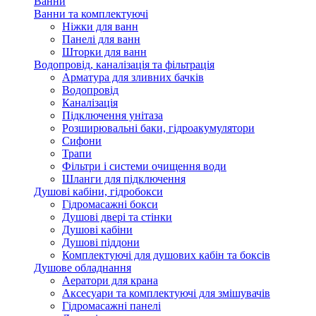
Ванни
Ванни та комплектуючі
Ніжки для ванн
Панелі для ванн
Шторки для ванн
Водопровід, каналізація та фільтрація
Арматура для зливних бачків
Водопровід
Каналізація
Підключення унітаза
Розширювальні баки, гідроакумулятори
Сифони
Трапи
Фільтри і системи очищення води
Шланги для підключення
Душові кабіни, гідробокси
Гідромасажні бокси
Душові двері та стінки
Душові кабіни
Душові піддони
Комплектуючі для душових кабін та боксів
Душове обладнання
Аератори для крана
Аксесуари та комплектуючі для змішувачів
Гідромасажні панелі