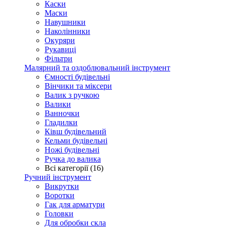
Каски
Маски
Навушники
Наколінники
Окуряри
Рукавиці
Фільтри
Малярний та оздоблювальний інструмент
Ємності будівельні
Вінчики та міксери
Валик з ручкою
Валики
Ванночки
Гладилки
Ківш будівельний
Кельми будівельні
Ножі будівельні
Ручка до валика
Всі категорії (16)
Ручний інструмент
Викрутки
Воротки
Гак для арматури
Головки
Для обробки скла