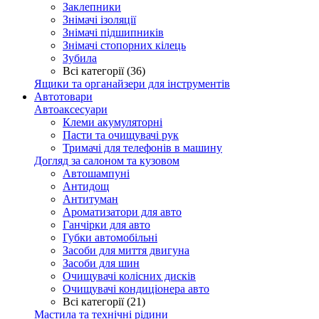
Заклепники
Знімачі ізоляції
Знімачі підшипників
Знімачі стопорних кілець
Зубила
Всі категорії (36)
Ящики та органайзери для інструментів
Автотовари
Автоаксесуари
Клеми акумуляторні
Пасти та очищувачі рук
Тримачі для телефонів в машину
Догляд за салоном та кузовом
Автошампуні
Антидощ
Антитуман
Ароматизатори для авто
Ганчірки для авто
Губки автомобільні
Засоби для миття двигуна
Засоби для шин
Очищувачі колісних дисків
Очищувачі кондиціонера авто
Всі категорії (21)
Мастила та технічні рідини