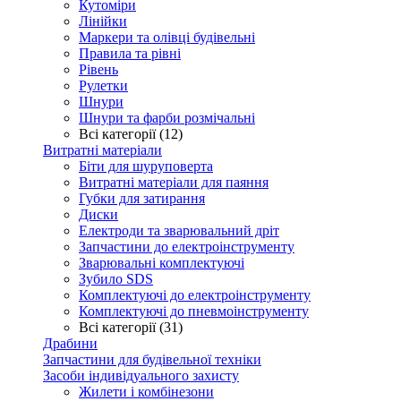
Кутоміри
Лінійки
Маркери та олівці будівельні
Правила та рівні
Рівень
Рулетки
Шнури
Шнури та фарби розмічальні
Всі категорії (12)
Витратні матеріали
Біти для шуруповерта
Витратні матеріали для паяння
Губки для затирання
Диски
Електроди та зварювальний дріт
Запчастини до електроінструменту
Зварювальні комплектуючі
Зубило SDS
Комплектуючі до електроінструменту
Комплектуючі до пневмоінструменту
Всі категорії (31)
Драбини
Запчастини для будівельної техніки
Засоби індивідуального захисту
Жилети і комбінезони