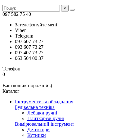
×
097 582 75 40
Зателефонуйте мені!
Viber
Telegram
097 607 73 27
093 607 73 27
097 407 73 27
063 504 00 37
Телефон
0
Ваш кошик порожній :(
Каталог
Інструменти та обладнання
Будівельна техніка
Лебідки ручні
Плиткорізи ручні
Вимірювальний інструмент
Детектори
Кутники