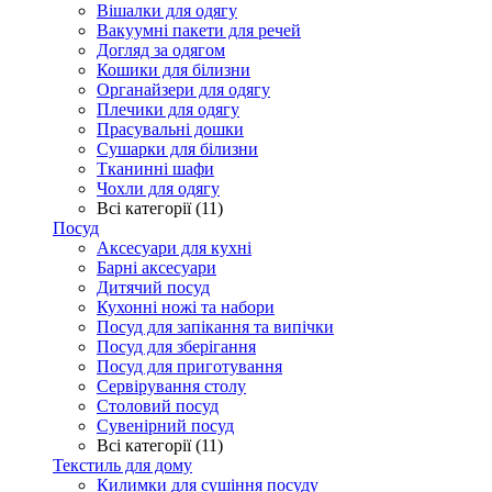
Вішалки для одягу
Вакуумні пакети для речей
Догляд за одягом
Кошики для білизни
Органайзери для одягу
Плечики для одягу
Прасувальні дошки
Сушарки для білизни
Тканинні шафи
Чохли для одягу
Всі категорії (11)
Посуд
Аксесуари для кухні
Барні аксесуари
Дитячий посуд
Кухонні ножі та набори
Посуд для запікання та випічки
Посуд для зберігання
Посуд для приготування
Сервірування столу
Столовий посуд
Сувенірний посуд
Всі категорії (11)
Текстиль для дому
Килимки для сушіння посуду