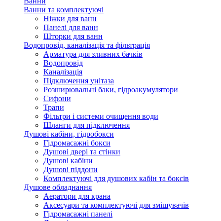
Ванни
Ванни та комплектуючі
Ніжки для ванн
Панелі для ванн
Шторки для ванн
Водопровід, каналізація та фільтрація
Арматура для зливних бачків
Водопровід
Каналізація
Підключення унітаза
Розширювальні баки, гідроакумулятори
Сифони
Трапи
Фільтри і системи очищення води
Шланги для підключення
Душові кабіни, гідробокси
Гідромасажні бокси
Душові двері та стінки
Душові кабіни
Душові піддони
Комплектуючі для душових кабін та боксів
Душове обладнання
Аератори для крана
Аксесуари та комплектуючі для змішувачів
Гідромасажні панелі