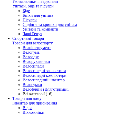
Умивальники і п'єдестали
Унітази, біде та пісуари
Біде
Бачки для унітаза
Пісуари
Сидіння та кришки для унітаза
Унітази та компакти
Чаші Генуя
Спортивні товари
Товари для велоспорту
Велоінструмент
Велогума
Велоодяг
Велорукавички
Велосипеди
Велосипедні запчастини
Велосипедні комп'ютери
Велосипедний інвентар
Велосумки
Велофляги і фляготримачі
Всі категорії (16)
Товари для дому
Інвентар для прибирання
Відра
Вікномийки