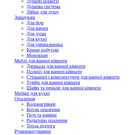
Душові шланги
Душова система
Лійки для душу
Змішувачі
Для біде
Для ванни
Для душа
Для кухні
Для умивальника
Крани побутові
Монокран
Меблі для ванної кімнати
Дзеркала для ванної кімнати
Полиці для ванної кімнати
Стільниці і комплектуючі для ванної кімнати
Тумби для ванної кімнати
Шафи та пенали для ванної кімнати
Мийки для кухні
Опалення
Водонагрівачі
Котли опалення
Печі та каміни
Радіатори опалення
Тепла підлога
Рушникосушарки