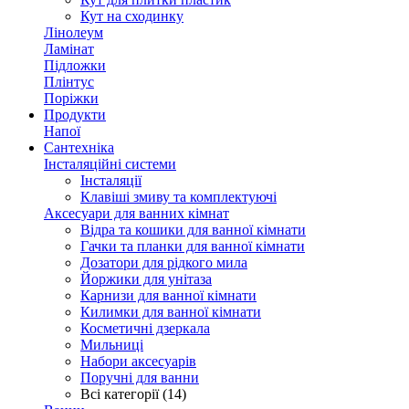
Кут на сходинку
Лінолеум
Ламінат
Підложки
Плінтус
Поріжки
Продукти
Напої
Сантехніка
Інсталяційні системи
Інсталяції
Клавіші змиву та комплектуючі
Аксесуари для ванних кімнат
Відра та кошики для ванної кімнати
Гачки та планки для ванної кімнати
Дозатори для рідкого мила
Йоржики для унітаза
Карнизи для ванної кімнати
Килимки для ванної кімнати
Косметичні дзеркала
Мильниці
Набори аксесуарів
Поручні для ванни
Всі категорії (14)