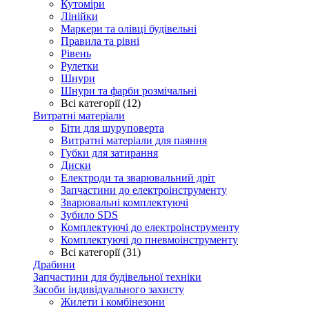
Кутоміри
Лінійки
Маркери та олівці будівельні
Правила та рівні
Рівень
Рулетки
Шнури
Шнури та фарби розмічальні
Всі категорії (12)
Витратні матеріали
Біти для шуруповерта
Витратні матеріали для паяння
Губки для затирання
Диски
Електроди та зварювальний дріт
Запчастини до електроінструменту
Зварювальні комплектуючі
Зубило SDS
Комплектуючі до електроінструменту
Комплектуючі до пневмоінструменту
Всі категорії (31)
Драбини
Запчастини для будівельної техніки
Засоби індивідуального захисту
Жилети і комбінезони