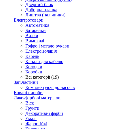
Дверний блок
Доборна планка
Лиштва (налічники)
Електротовари
Автоматика
Батарейки
Вилки
Вимикачі
Гофро і метало рукави
Електроізоляція
Кабель
Канали для кабелю
Колодки
Коробки
Всі категорії (19)
Зап.частини
Комплектуючі до насосів
Ковані вироби
Лако-фарбові матеріали
Віск
Грунти
Декоративні фарби
Емалі
Жаростійкі
Колоранти