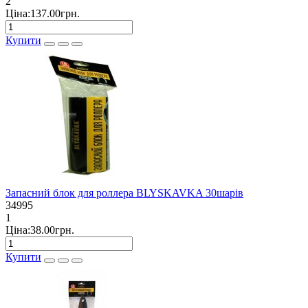
2
Ціна:137.00грн.
Купити
Запасний блок для роллера BLYSKAVKA 30шарів
34995
1
Ціна:38.00грн.
Купити