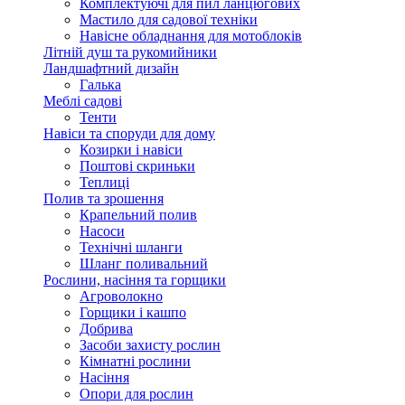
Комплектуючі для пил ланцюгових
Мастило для садової техніки
Навісне обладнання для мотоблоків
Літній душ та рукомийники
Ландшафтний дизайн
Галька
Меблі садові
Тенти
Навіси та споруди для дому
Козирки і навіси
Поштові скриньки
Теплиці
Полив та зрошення
Крапельний полив
Насоси
Технічні шланги
Шланг поливальний
Рослини, насіння та горщики
Агроволокно
Горщики і кашпо
Добрива
Засоби захисту рослин
Кімнатні рослини
Насіння
Опори для рослин