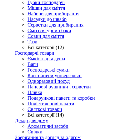
Губки господарчі
Мішки для сміття
Набори для прибирання
Насадки до швабр
Серветки для прибирання
Сміттєві урни і баки
Совки для сміття
Тази
Всі категорії (12)
Господарчі товари
Ємкість для душа
Ваги
Господарські сумки
Контейнери універсальні
Одноразовий посуд
Паперові рушники і серветки
Плівка
Подарункові пакети та коробки
Поліетиленові пакети
Святкові товари
Всі категорії (14)
Декор для дому
Ароматичні засоби
Свічки
Зберігання та догляд за одягом