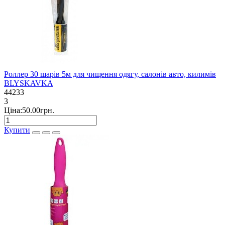
Роллер 30 шарів 5м для чищення одягу, салонів авто, килимів
BLYSKAVKA
44233
3
Ціна:50.00грн.
Купити