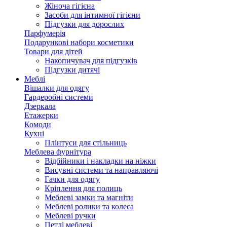
Жіноча гігієна
Засоби для інтимної гігієни
Підгузки для дорослих
Парфумерія
Подарункові набори косметики
Товари для дітей
Накопичувач для підгузків
Підгузки дитячі
Меблі
Вішалки для одягу
Гардеробні системи
Дзеркала
Етажерки
Комоди
Кухні
Плінтуси для стільниць
Меблева фурнітура
Відбійники і накладки на ніжки
Висувні системи та направляючі
Гачки для одягу
Кріплення для полиць
Меблеві замки та магніти
Меблеві ролики та колеса
Меблеві ручки
Петлі меблеві