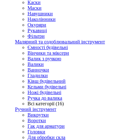
Каски
Маски
Навушники
Наколінники
Окуряри
Рукавиці
Фільтри
Малярний та оздоблювальний інструмент
Ємності будівельні
Вінчики та міксери
Валик з ручкою
Валики
Ванночки
Гладилки
Ківш будівельний
Кельми будівельні
Ножі будівельні
Ручка до валика
Всі категорії (16)
Ручний інструмент
Викрутки
Воротки
Гак для арматури
Головки
Для обробки скла