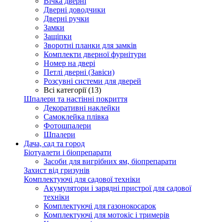
Вічка дверні
Дверні доводчики
Дверні ручки
Замки
Защіпки
Зворотні планки для замків
Комплекти дверної фурнітури
Номер на двері
Петлі дверні (Завіси)
Розсувні системи для дверей
Всі категорії (13)
Шпалери та настінні покриття
Декоративні наклейки
Самоклейка плівка
Фотошпалери
Шпалери
Дача, сад та город
Біотуалети і біопрепарати
Засоби для вигрібних ям, біопрепарати
Захист від гризунів
Комплектуючі для садової техніки
Акумулятори і зарядні пристрої для садової
техніки
Комплектуючі для газонокосарок
Комплектуючі для мотокіс і тримерів