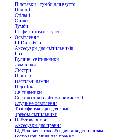
Підставки і тумби для взуття
Полиці
Стільці
Столи
Тумби
Шафи та комлектуючі
Освітлення
LED-стрічка
Аксесуари для світильників
Бра
Вуличні світильники
Лампочки
Люстри
Нічники
Настільні лампи
Підсвітка
Світильники
Світильники офісно-промислові
Студійне освітлення
Трансформатори для ламп
Трекові світильники
Побутова хімія
Аксесуари для прання
Відбілювачі та засоби для виведення плям
Господарчі мила для прання