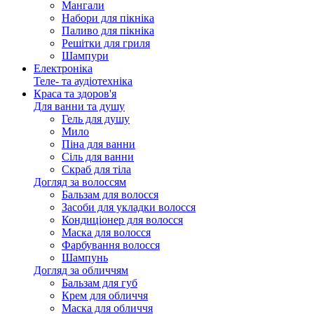
Мангали
Набори для пікніка
Паливо для пікніка
Решітки для гриля
Шампури
Електроніка
Теле- та аудіотехніка
Краса та здоров'я
Для ванни та душу
Гель для душу
Мило
Піна для ванни
Сіль для ванни
Скраб для тіла
Догляд за волоссям
Бальзам для волосся
Засоби для укладки волосся
Кондиціонер для волосся
Маска для волосся
Фарбування волосся
Шампунь
Догляд за обличчям
Бальзам для губ
Крем для обличчя
Маска для обличчя