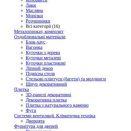
Лаки
Масляна
Морілки
Розчинники
Всі категорії (16)
Металопрокат, композит
Оздоблювальні матеріали
Блок-хаус
Вагонка
Куточки з дерева
Куточки металеві
Куточки пластикові
Ліпний декор
Підвісна стеля
Стельові плінтуси (багети) та молдинги
Шнур декоративний
Плитка
3D-панелі декоративні
Декоративна плитка
Плитка з натурального каменю
Фуга
Системи вентиляції. Кліматична техніка
Дверцята
Фурнітура для дверей