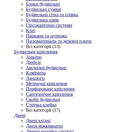
Блоки будівельні
Будівельні суміші
Будівельна сітка та плівка
Будівельна хімія
Гіпсокартонні системи
Клеї
Паркани та огорожа
Пиломатеріали та деревні плити
Всі категорії (13)
Будівельне кріплення
Анкери
Дюбелі
Заклепки будівельні
Кляймера
Ланцюги
Метричні кріплення
Перфороване кріплення
Сантехнічне кріплення
Скоби будівельні
Стрічка клейка
Всі категорії (17)
Двері
Двері вхідні
Двері міжкімнатні
Дверні коробки (лутки)