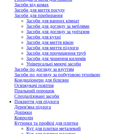
Засоби від комах
Засоби для миття посуду
Засоби для прибирання
Засоби для ванних кімнат
Засоби для догляду за меблями
Засоби для догляду за унітазом
Засоби для кухні
Засоби для миття вікон
Засоби для миття підлоги
Засоби для прочищення труб
Засоби для чищення килимів
Універсальні миючі засоби
Засоби по догляду за взуттям
Засоби по догляду за побутовою технікою
Кондиціонери для білизни
Освіжувачі повітря
Пральний порошок
Спеціалізовані засоби
Покриття для підлоги
Дерев'яна підлога
Доріжки
Ковролін
Кутники та профілі для плитки
Кут для плитки металевий
Кут для плитки пластик