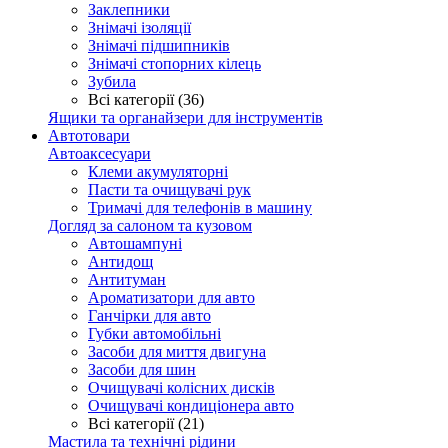
Заклепники
Знімачі ізоляції
Знімачі підшипників
Знімачі стопорних кілець
Зубила
Всі категорії (36)
Ящики та органайзери для інструментів
Автотовари
Автоаксесуари
Клеми акумуляторні
Пасти та очищувачі рук
Тримачі для телефонів в машину
Догляд за салоном та кузовом
Автошампуні
Антидощ
Антитуман
Ароматизатори для авто
Ганчірки для авто
Губки автомобільні
Засоби для миття двигуна
Засоби для шин
Очищувачі колісних дисків
Очищувачі кондиціонера авто
Всі категорії (21)
Мастила та технічні рідини