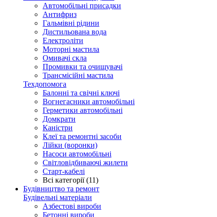
Автомобільні присадки
Антифриз
Гальмівні рідини
Дистильована вода
Електроліти
Моторні мастила
Омивачі скла
Промивки та очищувачі
Трансмісійні мастила
Техдопомога
Балонні та свічні ключі
Вогнегасники автомобільні
Герметики автомобільні
Домкрати
Каністри
Клеї та ремонтні засоби
Лійки (воронки)
Насоси автомобільні
Світловідбиваючі жилети
Старт-кабелі
Всі категорії (11)
Будівництво та ремонт
Будівельні матеріали
Азбестові вироби
Бетонні вироби