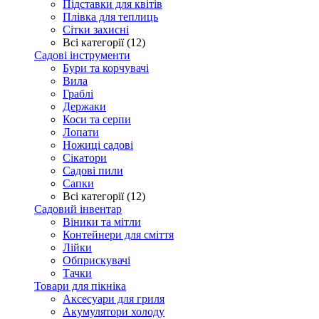
Підставки для квітів
Плівка для теплиць
Сітки захисні
Всі категорії (12)
Садові інструменти
Бури та корчувачі
Вила
Граблі
Держаки
Коси та серпи
Лопати
Ножиці садові
Сікатори
Садові пили
Сапки
Всі категорії (12)
Садовий інвентар
Віники та мітли
Контейнери для сміття
Лійки
Обприскувачі
Тачки
Товари для пікніка
Аксесуари для гриля
Акумулятори холоду