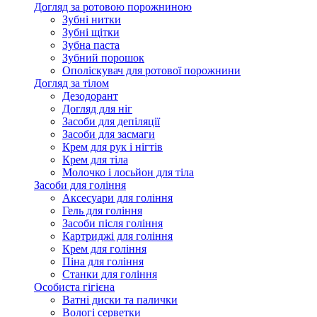
Догляд за ротовою порожниною
Зубні нитки
Зубні щітки
Зубна паста
Зубний порошок
Ополіскувач для ротової порожнини
Догляд за тілом
Дезодорант
Догляд для ніг
Засоби для депіляції
Засоби для засмаги
Крем для рук і нігтів
Крем для тіла
Молочко і лосьйон для тіла
Засоби для гоління
Аксесуари для гоління
Гель для гоління
Засоби після гоління
Картриджі для гоління
Крем для гоління
Піна для гоління
Станки для гоління
Особиста гігієна
Ватні диски та палички
Вологі серветки