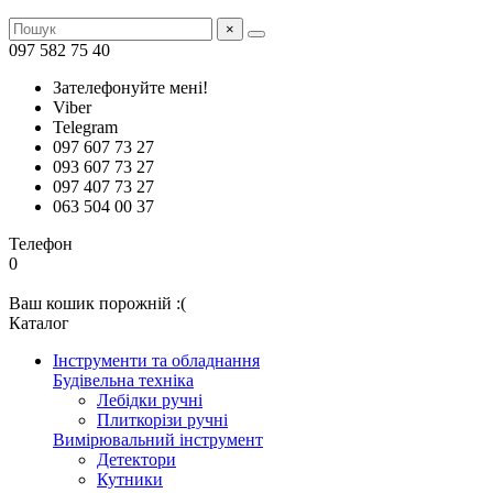
×
097 582 75 40
Зателефонуйте мені!
Viber
Telegram
097 607 73 27
093 607 73 27
097 407 73 27
063 504 00 37
Телефон
0
Ваш кошик порожній :(
Каталог
Інструменти та обладнання
Будівельна техніка
Лебідки ручні
Плиткорізи ручні
Вимірювальний інструмент
Детектори
Кутники