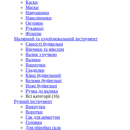
Каски
Маски
Навушники
Наколінники
Окуряри
Рукавиці
Фільтри
Малярний та оздоблювальний інструмент
Ємності будівельні
Вінчики та міксери
Валик з ручкою
Валики
Ванночки
Гладилки
Ківш будівельний
Кельми будівельні
Ножі будівельні
Ручка до валика
Всі категорії (16)
Ручний інструмент
Викрутки
Воротки
Гак для арматури
Головки
Для обробки скла