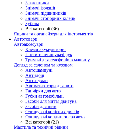
Заклепники
Знімачі ізоляції
Знімачі підшипників
Знімачі стопорних кілець
Зубила
Всі категорії (36)
Ящики та органайзери для інструментів
Автотовари
Автоаксесуари
Клеми акумуляторні
Пасти та очищувачі рук
Тримачі для телефонів в машину
Догляд за салоном та кузовом
Автошампуні
Антидощ
Антитуман
Ароматизатори для авто
Ганчірки для авто
Губки автомобільні
Засоби для миття двигуна
Засоби для шин
Очищувачі колісних дисків
Очищувачі кондиціонера авто
Всі категорії (21)
Мастила та технічні рідини