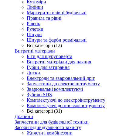
Кутоміри
Лінійки
Маркери та олівці будівельні
Правила та рівні
Рівень
Рулетки
Шнури
Шнури та фарби розмічальні
Всі категорії (12)
Витратні матеріали
Біти для шуруповерта
Витратні матеріали для паяння
Губки для затирання
Диски
Електроди та зварювальний дріт
Запчастини до електроінструменту
Зварювальні комплектуючі
Зубило SDS
Комплектуючі до електроінструменту
Комплектуючі до пневмоінструменту
Всі категорії (31)
Драбини
Запчастини для будівельної техніки
Засоби індивідуального захисту
Жилети і комбінезони