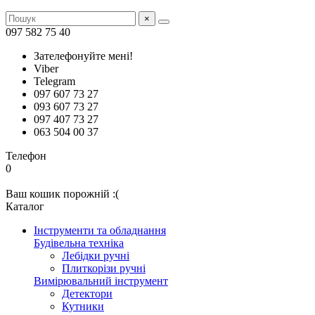
×
097 582 75 40
Зателефонуйте мені!
Viber
Telegram
097 607 73 27
093 607 73 27
097 407 73 27
063 504 00 37
Телефон
0
Ваш кошик порожній :(
Каталог
Інструменти та обладнання
Будівельна техніка
Лебідки ручні
Плиткорізи ручні
Вимірювальний інструмент
Детектори
Кутники