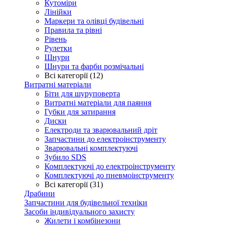
Кутоміри
Лінійки
Маркери та олівці будівельні
Правила та рівні
Рівень
Рулетки
Шнури
Шнури та фарби розмічальні
Всі категорії (12)
Витратні матеріали
Біти для шуруповерта
Витратні матеріали для паяння
Губки для затирання
Диски
Електроди та зварювальний дріт
Запчастини до електроінструменту
Зварювальні комплектуючі
Зубило SDS
Комплектуючі до електроінструменту
Комплектуючі до пневмоінструменту
Всі категорії (31)
Драбини
Запчастини для будівельної техніки
Засоби індивідуального захисту
Жилети і комбінезони