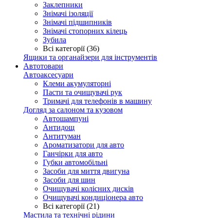
Заклепники
Знімачі ізоляції
Знімачі підшипників
Знімачі стопорних кілець
Зубила
Всі категорії (36)
Ящики та органайзери для інструментів
Автотовари
Автоаксесуари
Клеми акумуляторні
Пасти та очищувачі рук
Тримачі для телефонів в машину
Догляд за салоном та кузовом
Автошампуні
Антидощ
Антитуман
Ароматизатори для авто
Ганчірки для авто
Губки автомобільні
Засоби для миття двигуна
Засоби для шин
Очищувачі колісних дисків
Очищувачі кондиціонера авто
Всі категорії (21)
Мастила та технічні рідини