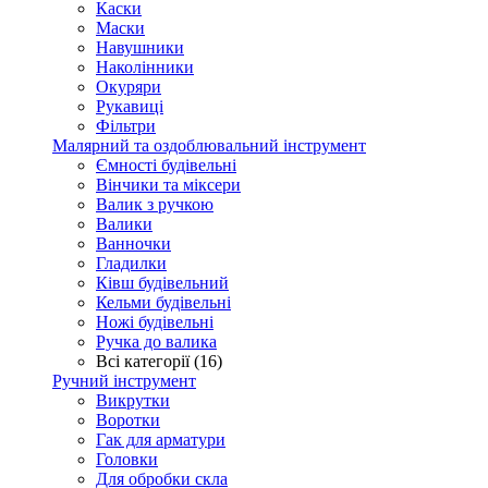
Каски
Маски
Навушники
Наколінники
Окуряри
Рукавиці
Фільтри
Малярний та оздоблювальний інструмент
Ємності будівельні
Вінчики та міксери
Валик з ручкою
Валики
Ванночки
Гладилки
Ківш будівельний
Кельми будівельні
Ножі будівельні
Ручка до валика
Всі категорії (16)
Ручний інструмент
Викрутки
Воротки
Гак для арматури
Головки
Для обробки скла