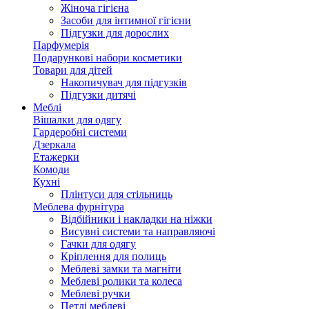
Жіноча гігієна
Засоби для інтимної гігієни
Підгузки для дорослих
Парфумерія
Подарункові набори косметики
Товари для дітей
Накопичувач для підгузків
Підгузки дитячі
Меблі
Вішалки для одягу
Гардеробні системи
Дзеркала
Етажерки
Комоди
Кухні
Плінтуси для стільниць
Меблева фурнітура
Відбійники і накладки на ніжки
Висувні системи та направляючі
Гачки для одягу
Кріплення для полиць
Меблеві замки та магніти
Меблеві ролики та колеса
Меблеві ручки
Петлі меблеві