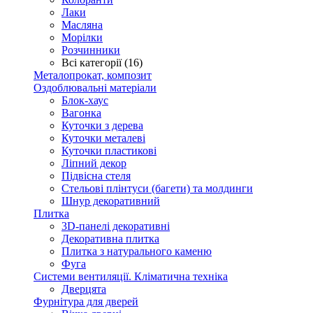
Лаки
Масляна
Морілки
Розчинники
Всі категорії (16)
Металопрокат, композит
Оздоблювальні матеріали
Блок-хаус
Вагонка
Куточки з дерева
Куточки металеві
Куточки пластикові
Ліпний декор
Підвісна стеля
Стельові плінтуси (багети) та молдинги
Шнур декоративний
Плитка
3D-панелі декоративні
Декоративна плитка
Плитка з натурального каменю
Фуга
Системи вентиляції. Кліматична техніка
Дверцята
Фурнітура для дверей