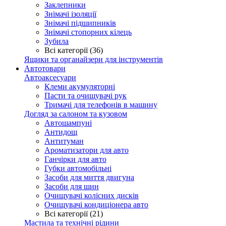
Заклепники
Знімачі ізоляції
Знімачі підшипників
Знімачі стопорних кілець
Зубила
Всі категорії (36)
Ящики та органайзери для інструментів
Автотовари
Автоаксесуари
Клеми акумуляторні
Пасти та очищувачі рук
Тримачі для телефонів в машину
Догляд за салоном та кузовом
Автошампуні
Антидощ
Антитуман
Ароматизатори для авто
Ганчірки для авто
Губки автомобільні
Засоби для миття двигуна
Засоби для шин
Очищувачі колісних дисків
Очищувачі кондиціонера авто
Всі категорії (21)
Мастила та технічні рідини