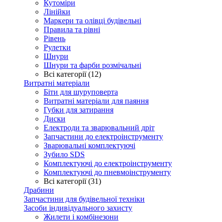
Кутоміри
Лінійки
Маркери та олівці будівельні
Правила та рівні
Рівень
Рулетки
Шнури
Шнури та фарби розмічальні
Всі категорії (12)
Витратні матеріали
Біти для шуруповерта
Витратні матеріали для паяння
Губки для затирання
Диски
Електроди та зварювальний дріт
Запчастини до електроінструменту
Зварювальні комплектуючі
Зубило SDS
Комплектуючі до електроінструменту
Комплектуючі до пневмоінструменту
Всі категорії (31)
Драбини
Запчастини для будівельної техніки
Засоби індивідуального захисту
Жилети і комбінезони