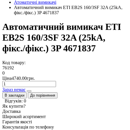
Атоматичні вимикачі
Автоматичний вимикач ЕТІ EB2S 160/3SF 32A (25kA,
фікс./фікс.) 3P 4671837
Автоматичний вимикач ЕТІ
EB2S 160/3SF 32A (25kA,
фікс./фікс.) 3P 4671837
Код товару:
76192
0
Ціна4740.00грн.
Зараз немає
В закладки
До порівняння
Відгуків: 0
Як купити?
Доставка
Широкий асортимент
Гарантія якості
Консультація по телефону