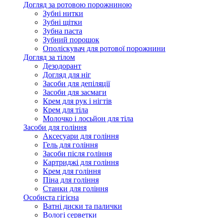
Догляд за ротовою порожниною
Зубні нитки
Зубні щітки
Зубна паста
Зубний порошок
Ополіскувач для ротової порожнини
Догляд за тілом
Дезодорант
Догляд для ніг
Засоби для депіляції
Засоби для засмаги
Крем для рук і нігтів
Крем для тіла
Молочко і лосьйон для тіла
Засоби для гоління
Аксесуари для гоління
Гель для гоління
Засоби після гоління
Картриджі для гоління
Крем для гоління
Піна для гоління
Станки для гоління
Особиста гігієна
Ватні диски та палички
Вологі серветки