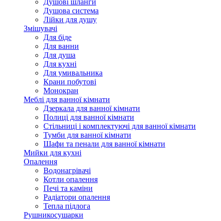
Душові шланги
Душова система
Лійки для душу
Змішувачі
Для біде
Для ванни
Для душа
Для кухні
Для умивальника
Крани побутові
Монокран
Меблі для ванної кімнати
Дзеркала для ванної кімнати
Полиці для ванної кімнати
Стільниці і комплектуючі для ванної кімнати
Тумби для ванної кімнати
Шафи та пенали для ванної кімнати
Мийки для кухні
Опалення
Водонагрівачі
Котли опалення
Печі та каміни
Радіатори опалення
Тепла підлога
Рушникосушарки