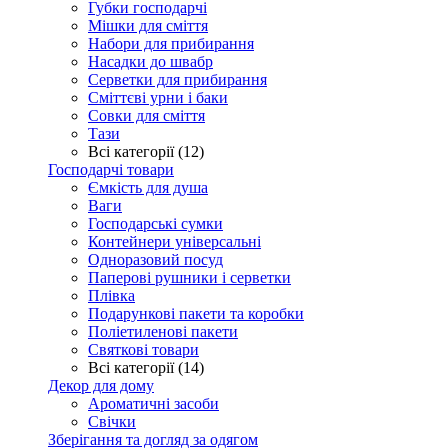
Губки господарчі
Мішки для сміття
Набори для прибирання
Насадки до швабр
Серветки для прибирання
Сміттєві урни і баки
Совки для сміття
Тази
Всі категорії (12)
Господарчі товари
Ємкість для душа
Ваги
Господарські сумки
Контейнери універсальні
Одноразовий посуд
Паперові рушники і серветки
Плівка
Подарункові пакети та коробки
Поліетиленові пакети
Святкові товари
Всі категорії (14)
Декор для дому
Ароматичні засоби
Свічки
Зберігання та догляд за одягом