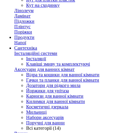
Кут на сходинку
Лінолеум
Ламінат
Підложки
Плінтус
Поріжки
Продукти
Напої
Сантехніка
Інсталяційні системи
Інсталяції
Клавіші змиву та комплектуючі
Аксесуари для ванних кімнат
Відра та кошики для ванної кімнати
Гачки та планки для ванної кімнати
Дозатори для рідкого мила
Йоржики для унітаза
Карнизи для ванної кімнати
Килимки для ванної кімнати
Косметичні дзеркала
Мильниці
Набори аксесуарів
Поручні для ванни
Всі категорії (14)