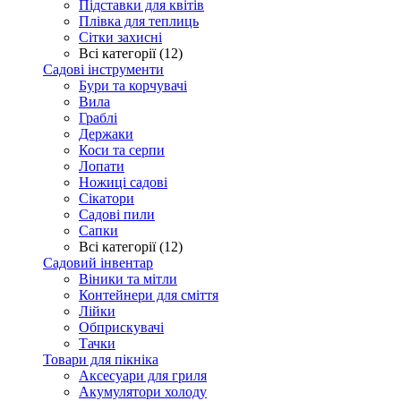
Підставки для квітів
Плівка для теплиць
Сітки захисні
Всі категорії (12)
Садові інструменти
Бури та корчувачі
Вила
Граблі
Держаки
Коси та серпи
Лопати
Ножиці садові
Сікатори
Садові пили
Сапки
Всі категорії (12)
Садовий інвентар
Віники та мітли
Контейнери для сміття
Лійки
Обприскувачі
Тачки
Товари для пікніка
Аксесуари для гриля
Акумулятори холоду