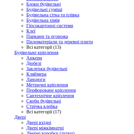
Блоки будівельні
Будівельні суміші
Будівельна сітка та плівка
Будівельна хімія
Гіпсокартонні системи
Клеї
Паркани та огорожа
Пиломатеріали та деревні плити
Всі категорії (13)
Будівельне кріплення
Анкери
Дюбелі
Заклепки будівельні
Кляймера
Ланцюги
Метричні кріплення
Перфороване кріплення
Сантехнічне кріплення
Скоби будівельні
Стрічка клейка
Всі категорії (17)
Двері
Двері вхідні
Двері міжкімнатні
Дверні коробки (лутки)