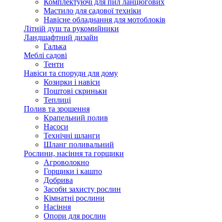
Комплектуючі для пил ланцюгових
Мастило для садової техніки
Навісне обладнання для мотоблоків
Літній душ та рукомийники
Ландшафтний дизайн
Галька
Меблі садові
Тенти
Навіси та споруди для дому
Козирки і навіси
Поштові скриньки
Теплиці
Полив та зрошення
Крапельний полив
Насоси
Технічні шланги
Шланг поливальний
Рослини, насіння та горщики
Агроволокно
Горщики і кашпо
Добрива
Засоби захисту рослин
Кімнатні рослини
Насіння
Опори для рослин