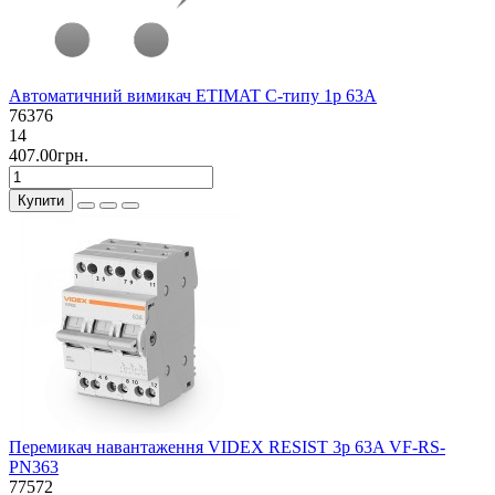
Автоматичний вимикач ETIMAT C-типу 1р 63А
76376
14
407.00грн.
Купити
Перемикач навантаження VIDEX RESIST 3p 63A VF-RS-
PN363
77572