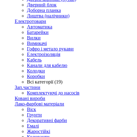
Дверний блок
Доборна планка
Лиштва (налічники)
Електротовари
Автоматика
Батарейки
Вилки
Вимикачі
Гофро і метало рукави
Електроізоляція
Кабель
Канали для кабелю
Колодки
Коробки
Всі категорії (19)
Зап.частини
Комплектуючі до насосів
Ковані вироби
Лако-фарбові матеріали
Віск
Грунти
Декоративні фарби
Емалі
Жаростійкі
Колоранти