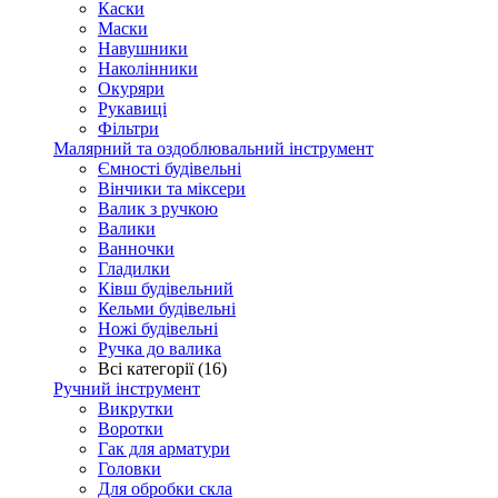
Каски
Маски
Навушники
Наколінники
Окуряри
Рукавиці
Фільтри
Малярний та оздоблювальний інструмент
Ємності будівельні
Вінчики та міксери
Валик з ручкою
Валики
Ванночки
Гладилки
Ківш будівельний
Кельми будівельні
Ножі будівельні
Ручка до валика
Всі категорії (16)
Ручний інструмент
Викрутки
Воротки
Гак для арматури
Головки
Для обробки скла