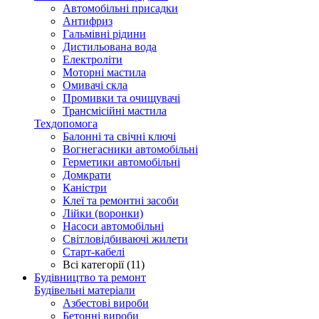
Автомобільні присадки
Антифриз
Гальмівні рідини
Дистильована вода
Електроліти
Моторні мастила
Омивачі скла
Промивки та очищувачі
Трансмісійні мастила
Техдопомога
Балонні та свічні ключі
Вогнегасники автомобільні
Герметики автомобільні
Домкрати
Каністри
Клеї та ремонтні засоби
Лійки (воронки)
Насоси автомобільні
Світловідбиваючі жилети
Старт-кабелі
Всі категорії (11)
Будівництво та ремонт
Будівельні матеріали
Азбестові вироби
Бетонні вироби