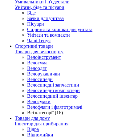
Умивальники і п'єдестали
Унітази, біде та пісуари
Біде
Бачки для унітаза
Пісуари
Сидіння та кришки для унітаза
Унітази та компакти
Чаші Генуя
Спортивні товари
Товари для велоспорту
Велоінструмент
Велогума
Велоодяг
Велорукавички
Велосипеди
Велосипедні запчастини
Велосипедні комп'ютери
Велосипедний інвентар
Велосумки
Велофляги і фляготримачі
Всі категорії (16)
Товари для дому
Інвентар для прибирання
Відра
Вікномийки