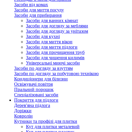
Засоби від комах
Засоби для миття посуду
Засоби для прибирання
Засоби для ванних кімнат
Засоби для догляду за меблями
Засоби для догляду за унітазом
Засоби для кухні
Засоби для миття вікон
Засоби для миття підлоги
Засоби для прочищення труб
Засоби для чищення килимів
Універсальні миючі засоби
Засоби по догляду за взуттям
Засоби по догляду за побутовою технікою
Кондиціонери для білизни
Освіжувачі повітря
Пральний порошок
Спеціалізовані засоби
Покриття для підлоги
Дерев'яна підлога
Доріжки
Ковролін
Кутники та профілі для плитки
Кут для плитки металевий
Кут для плитки пластик