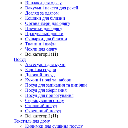
Вішалки для одягу
Вакуумні пакети для речей
Догляд за одягом
Кошики для білизни
Органайзери для одягу
Плечики для одягу
Прасувальні дошки
Сушарки для білизни
Тканинні шафи
Чохли для одягу
Всі категорії (11)
Посуд
Аксесуари для кухні
Барні аксесуари
Дитячий посуд
Кухонні ножі та набори
Посуд для запікання та випічки
Посуд для зберігання
Посуд для приготування
Сервірування столу
Столовий посуд
Сувенірний посуд
Всі категорії (11)
Текстиль для дому
Килимки для сушіння посуду