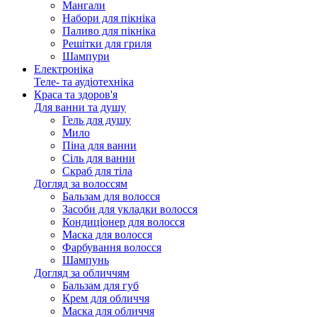
Мангали
Набори для пікніка
Паливо для пікніка
Решітки для гриля
Шампури
Електроніка
Теле- та аудіотехніка
Краса та здоров'я
Для ванни та душу
Гель для душу
Мило
Піна для ванни
Сіль для ванни
Скраб для тіла
Догляд за волоссям
Бальзам для волосся
Засоби для укладки волосся
Кондиціонер для волосся
Маска для волосся
Фарбування волосся
Шампунь
Догляд за обличчям
Бальзам для губ
Крем для обличчя
Маска для обличчя