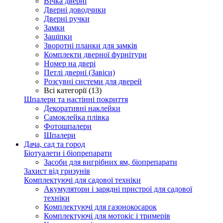
Вічка дверні
Дверні доводчики
Дверні ручки
Замки
Защіпки
Зворотні планки для замків
Комплекти дверної фурнітури
Номер на двері
Петлі дверні (Завіси)
Розсувні системи для дверей
Всі категорії (13)
Шпалери та настінні покриття
Декоративні наклейки
Самоклейка плівка
Фотошпалери
Шпалери
Дача, сад та город
Біотуалети і біопрепарати
Засоби для вигрібних ям, біопрепарати
Захист від гризунів
Комплектуючі для садової техніки
Акумулятори і зарядні пристрої для садової
техніки
Комплектуючі для газонокосарок
Комплектуючі для мотокіс і тримерів