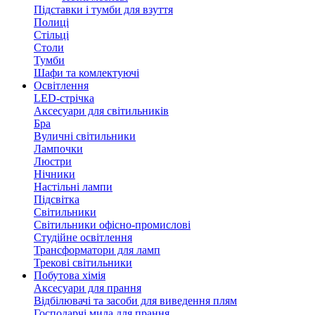
Підставки і тумби для взуття
Полиці
Стільці
Столи
Тумби
Шафи та комлектуючі
Освітлення
LED-стрічка
Аксесуари для світильників
Бра
Вуличні світильники
Лампочки
Люстри
Нічники
Настільні лампи
Підсвітка
Світильники
Світильники офісно-промислові
Студійне освітлення
Трансформатори для ламп
Трекові світильники
Побутова хімія
Аксесуари для прання
Відбілювачі та засоби для виведення плям
Господарчі мила для прання