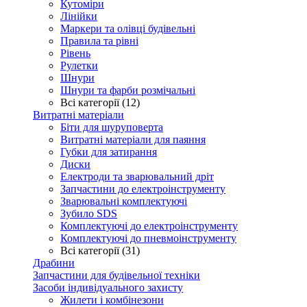
Кутоміри
Лінійки
Маркери та олівці будівельні
Правила та рівні
Рівень
Рулетки
Шнури
Шнури та фарби розмічальні
Всі категорії (12)
Витратні матеріали
Біти для шуруповерта
Витратні матеріали для паяння
Губки для затирання
Диски
Електроди та зварювальний дріт
Запчастини до електроінструменту
Зварювальні комплектуючі
Зубило SDS
Комплектуючі до електроінструменту
Комплектуючі до пневмоінструменту
Всі категорії (31)
Драбини
Запчастини для будівельної техніки
Засоби індивідуального захисту
Жилети і комбінезони