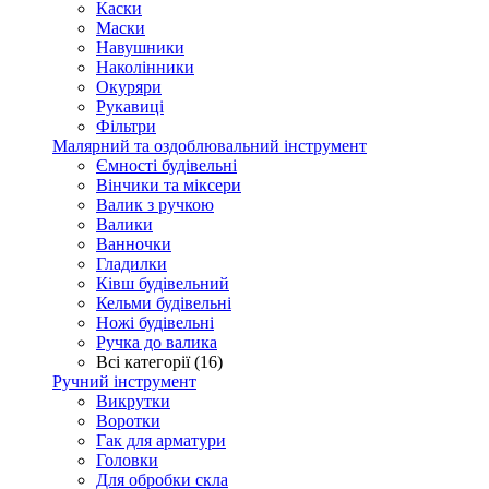
Каски
Маски
Навушники
Наколінники
Окуряри
Рукавиці
Фільтри
Малярний та оздоблювальний інструмент
Ємності будівельні
Вінчики та міксери
Валик з ручкою
Валики
Ванночки
Гладилки
Ківш будівельний
Кельми будівельні
Ножі будівельні
Ручка до валика
Всі категорії (16)
Ручний інструмент
Викрутки
Воротки
Гак для арматури
Головки
Для обробки скла