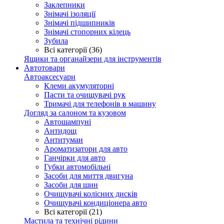
Заклепники
Знімачі ізоляції
Знімачі підшипників
Знімачі стопорних кілець
Зубила
Всі категорії (36)
Ящики та органайзери для інструментів
Автотовари
Автоаксесуари
Клеми акумуляторні
Пасти та очищувачі рук
Тримачі для телефонів в машину
Догляд за салоном та кузовом
Автошампуні
Антидощ
Антитуман
Ароматизатори для авто
Ганчірки для авто
Губки автомобільні
Засоби для миття двигуна
Засоби для шин
Очищувачі колісних дисків
Очищувачі кондиціонера авто
Всі категорії (21)
Мастила та технічні рідини