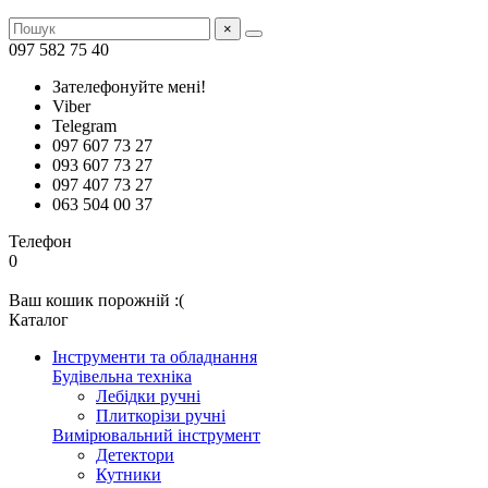
×
097 582 75 40
Зателефонуйте мені!
Viber
Telegram
097 607 73 27
093 607 73 27
097 407 73 27
063 504 00 37
Телефон
0
Ваш кошик порожній :(
Каталог
Інструменти та обладнання
Будівельна техніка
Лебідки ручні
Плиткорізи ручні
Вимірювальний інструмент
Детектори
Кутники