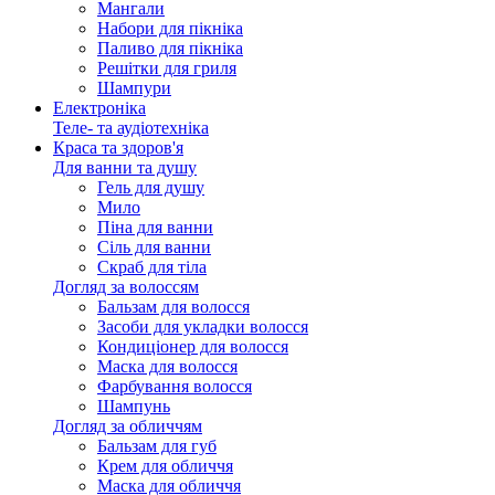
Мангали
Набори для пікніка
Паливо для пікніка
Решітки для гриля
Шампури
Електроніка
Теле- та аудіотехніка
Краса та здоров'я
Для ванни та душу
Гель для душу
Мило
Піна для ванни
Сіль для ванни
Скраб для тіла
Догляд за волоссям
Бальзам для волосся
Засоби для укладки волосся
Кондиціонер для волосся
Маска для волосся
Фарбування волосся
Шампунь
Догляд за обличчям
Бальзам для губ
Крем для обличчя
Маска для обличчя