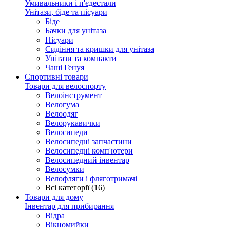
Умивальники і п'єдестали
Унітази, біде та пісуари
Біде
Бачки для унітаза
Пісуари
Сидіння та кришки для унітаза
Унітази та компакти
Чаші Генуя
Спортивні товари
Товари для велоспорту
Велоінструмент
Велогума
Велоодяг
Велорукавички
Велосипеди
Велосипедні запчастини
Велосипедні комп'ютери
Велосипедний інвентар
Велосумки
Велофляги і фляготримачі
Всі категорії (16)
Товари для дому
Інвентар для прибирання
Відра
Вікномийки