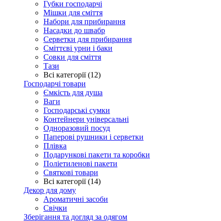
Губки господарчі
Мішки для сміття
Набори для прибирання
Насадки до швабр
Серветки для прибирання
Сміттєві урни і баки
Совки для сміття
Тази
Всі категорії (12)
Господарчі товари
Ємкість для душа
Ваги
Господарські сумки
Контейнери універсальні
Одноразовий посуд
Паперові рушники і серветки
Плівка
Подарункові пакети та коробки
Поліетиленові пакети
Святкові товари
Всі категорії (14)
Декор для дому
Ароматичні засоби
Свічки
Зберігання та догляд за одягом