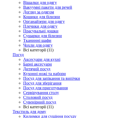
Вішалки для одягу
Вакуумні пакети для речей
Догляд за одягом
Кошики для білизни
Органайзери для одягу
Плечики для одягу
Прасувальні дошки
Сушарки для білизни
Тканинні шафи
Чохли для одягу
Всі категорії (11)
Посуд
Аксесуари для кухні
Барні аксесуари
Дитячий посуд
Кухонні ножі та набори
Посуд для запікання та випічки
Посуд для зберігання
Посуд для приготування
Сервірування столу
Столовий посуд
Сувенірний посуд
Всі категорії (11)
Текстиль для дому
Килимки для сушіння посуду