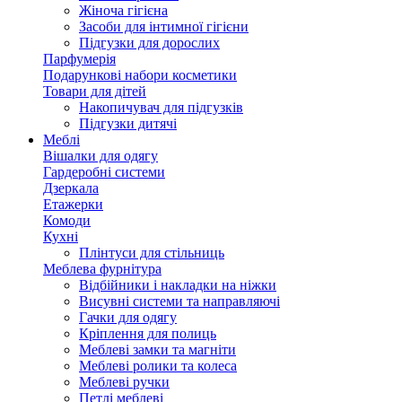
Жіноча гігієна
Засоби для інтимної гігієни
Підгузки для дорослих
Парфумерія
Подарункові набори косметики
Товари для дітей
Накопичувач для підгузків
Підгузки дитячі
Меблі
Вішалки для одягу
Гардеробні системи
Дзеркала
Етажерки
Комоди
Кухні
Плінтуси для стільниць
Меблева фурнітура
Відбійники і накладки на ніжки
Висувні системи та направляючі
Гачки для одягу
Кріплення для полиць
Меблеві замки та магніти
Меблеві ролики та колеса
Меблеві ручки
Петлі меблеві