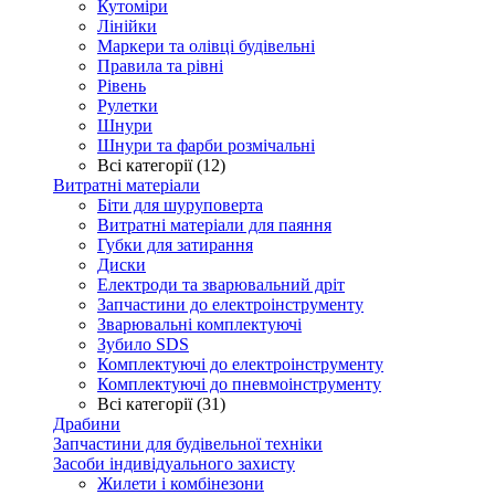
Кутоміри
Лінійки
Маркери та олівці будівельні
Правила та рівні
Рівень
Рулетки
Шнури
Шнури та фарби розмічальні
Всі категорії (12)
Витратні матеріали
Біти для шуруповерта
Витратні матеріали для паяння
Губки для затирання
Диски
Електроди та зварювальний дріт
Запчастини до електроінструменту
Зварювальні комплектуючі
Зубило SDS
Комплектуючі до електроінструменту
Комплектуючі до пневмоінструменту
Всі категорії (31)
Драбини
Запчастини для будівельної техніки
Засоби індивідуального захисту
Жилети і комбінезони