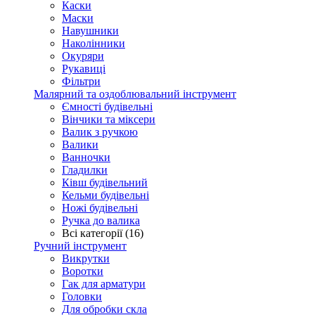
Каски
Маски
Навушники
Наколінники
Окуряри
Рукавиці
Фільтри
Малярний та оздоблювальний інструмент
Ємності будівельні
Вінчики та міксери
Валик з ручкою
Валики
Ванночки
Гладилки
Ківш будівельний
Кельми будівельні
Ножі будівельні
Ручка до валика
Всі категорії (16)
Ручний інструмент
Викрутки
Воротки
Гак для арматури
Головки
Для обробки скла