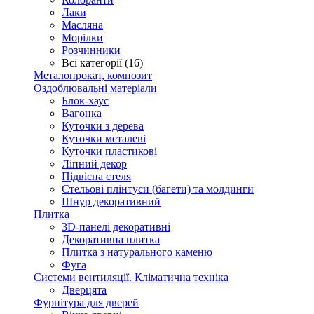
Лаки
Масляна
Морілки
Розчинники
Всі категорії (16)
Металопрокат, композит
Оздоблювальні матеріали
Блок-хаус
Вагонка
Куточки з дерева
Куточки металеві
Куточки пластикові
Ліпний декор
Підвісна стеля
Стельові плінтуси (багети) та молдинги
Шнур декоративний
Плитка
3D-панелі декоративні
Декоративна плитка
Плитка з натурального каменю
Фуга
Системи вентиляції. Кліматична техніка
Дверцята
Фурнітура для дверей