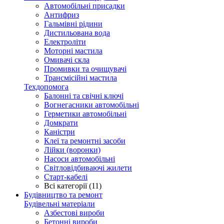
Автомобільні присадки
Антифриз
Гальмівні рідини
Дистильована вода
Електроліти
Моторні мастила
Омивачі скла
Промивки та очищувачі
Трансмісійні мастила
Техдопомога
Балонні та свічні ключі
Вогнегасники автомобільні
Герметики автомобільні
Домкрати
Каністри
Клеї та ремонтні засоби
Лійки (воронки)
Насоси автомобільні
Світловідбиваючі жилети
Старт-кабелі
Всі категорії (11)
Будівництво та ремонт
Будівельні матеріали
Азбестові вироби
Бетонні вироби