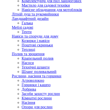
Комплектуючі для пил ланцюгових
Мастило для садової техніки
Навісне обладнання для мотоблоків
Літній душ та рукомийники
Ландшафтний дизайн
Галька
Меблі садові
Тенти
Навіси та споруди для дому
Козирки і навіси
Поштові скриньки
Теплиці
Полив та зрошення
Крапельний полив
Насоси
Технічні шланги
Шланг поливальний
Рослини, насіння та горщики
Агроволокно
Горщики і кашпо
Добрива
Засоби захисту рослин
Кімнатні рослини
Насіння
Опори для рослин