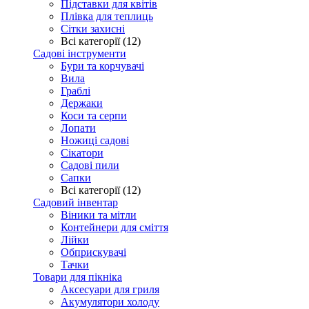
Підставки для квітів
Плівка для теплиць
Сітки захисні
Всі категорії (12)
Садові інструменти
Бури та корчувачі
Вила
Граблі
Держаки
Коси та серпи
Лопати
Ножиці садові
Сікатори
Садові пили
Сапки
Всі категорії (12)
Садовий інвентар
Віники та мітли
Контейнери для сміття
Лійки
Обприскувачі
Тачки
Товари для пікніка
Аксесуари для гриля
Акумулятори холоду