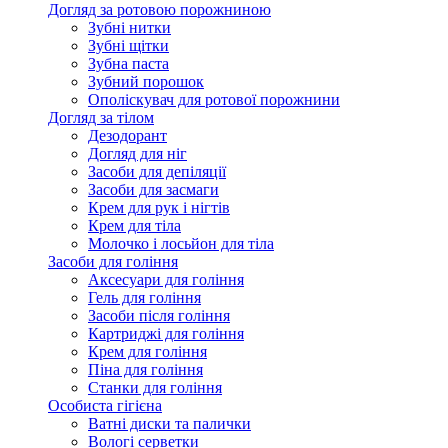
Догляд за ротовою порожниною
Зубні нитки
Зубні щітки
Зубна паста
Зубний порошок
Ополіскувач для ротової порожнини
Догляд за тілом
Дезодорант
Догляд для ніг
Засоби для депіляції
Засоби для засмаги
Крем для рук і нігтів
Крем для тіла
Молочко і лосьйон для тіла
Засоби для гоління
Аксесуари для гоління
Гель для гоління
Засоби після гоління
Картриджі для гоління
Крем для гоління
Піна для гоління
Станки для гоління
Особиста гігієна
Ватні диски та палички
Вологі серветки