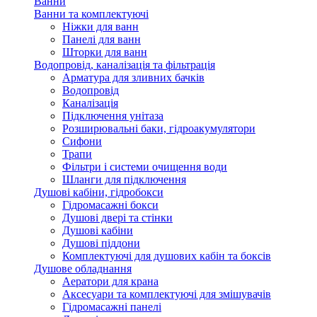
Ванни
Ванни та комплектуючі
Ніжки для ванн
Панелі для ванн
Шторки для ванн
Водопровід, каналізація та фільтрація
Арматура для зливних бачків
Водопровід
Каналізація
Підключення унітаза
Розширювальні баки, гідроакумулятори
Сифони
Трапи
Фільтри і системи очищення води
Шланги для підключення
Душові кабіни, гідробокси
Гідромасажні бокси
Душові двері та стінки
Душові кабіни
Душові піддони
Комплектуючі для душових кабін та боксів
Душове обладнання
Аератори для крана
Аксесуари та комплектуючі для змішувачів
Гідромасажні панелі