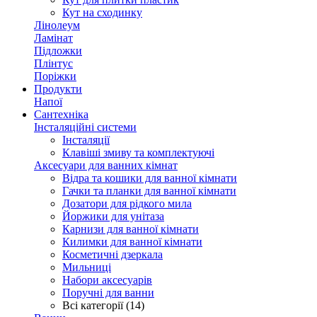
Кут на сходинку
Лінолеум
Ламінат
Підложки
Плінтус
Поріжки
Продукти
Напої
Сантехніка
Інсталяційні системи
Інсталяції
Клавіші змиву та комплектуючі
Аксесуари для ванних кімнат
Відра та кошики для ванної кімнати
Гачки та планки для ванної кімнати
Дозатори для рідкого мила
Йоржики для унітаза
Карнизи для ванної кімнати
Килимки для ванної кімнати
Косметичні дзеркала
Мильниці
Набори аксесуарів
Поручні для ванни
Всі категорії (14)