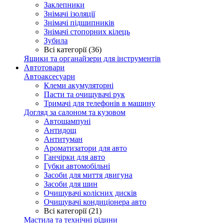
Заклепники
Знімачі ізоляції
Знімачі підшипників
Знімачі стопорних кілець
Зубила
Всі категорії (36)
Ящики та органайзери для інструментів
Автотовари
Автоаксесуари
Клеми акумуляторні
Пасти та очищувачі рук
Тримачі для телефонів в машину
Догляд за салоном та кузовом
Автошампуні
Антидощ
Антитуман
Ароматизатори для авто
Ганчірки для авто
Губки автомобільні
Засоби для миття двигуна
Засоби для шин
Очищувачі колісних дисків
Очищувачі кондиціонера авто
Всі категорії (21)
Мастила та технічні рідини