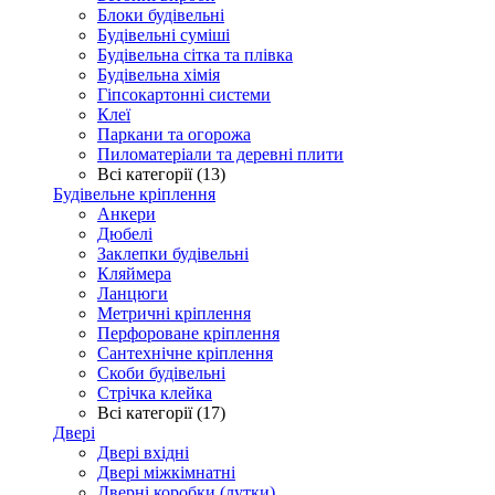
Блоки будівельні
Будівельні суміші
Будівельна сітка та плівка
Будівельна хімія
Гіпсокартонні системи
Клеї
Паркани та огорожа
Пиломатеріали та деревні плити
Всі категорії (13)
Будівельне кріплення
Анкери
Дюбелі
Заклепки будівельні
Кляймера
Ланцюги
Метричні кріплення
Перфороване кріплення
Сантехнічне кріплення
Скоби будівельні
Стрічка клейка
Всі категорії (17)
Двері
Двері вхідні
Двері міжкімнатні
Дверні коробки (лутки)