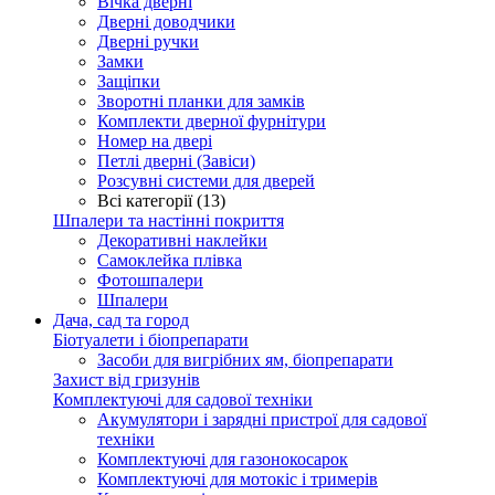
Вічка дверні
Дверні доводчики
Дверні ручки
Замки
Защіпки
Зворотні планки для замків
Комплекти дверної фурнітури
Номер на двері
Петлі дверні (Завіси)
Розсувні системи для дверей
Всі категорії (13)
Шпалери та настінні покриття
Декоративні наклейки
Самоклейка плівка
Фотошпалери
Шпалери
Дача, сад та город
Біотуалети і біопрепарати
Засоби для вигрібних ям, біопрепарати
Захист від гризунів
Комплектуючі для садової техніки
Акумулятори і зарядні пристрої для садової
техніки
Комплектуючі для газонокосарок
Комплектуючі для мотокіс і тримерів