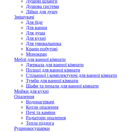
Душові шланги
Душова система
Лійки для душу
Змішувачі
Для біде
Для ванни
Для душа
Для кухні
Для умивальника
Крани побутові
Монокран
Меблі для ванної кімнати
Дзеркала для ванної кімнати
Полиці для ванної кімнати
Стільниці і комплектуючі для ванної кімнати
Тумби для ванної кімнати
Шафи та пенали для ванної кімнати
Мийки для кухні
Опалення
Водонагрівачі
Котли опалення
Печі та каміни
Радіатори опалення
Тепла підлога
Рушникосушарки