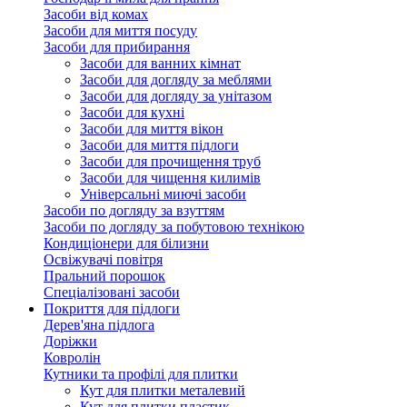
Засоби від комах
Засоби для миття посуду
Засоби для прибирання
Засоби для ванних кімнат
Засоби для догляду за меблями
Засоби для догляду за унітазом
Засоби для кухні
Засоби для миття вікон
Засоби для миття підлоги
Засоби для прочищення труб
Засоби для чищення килимів
Універсальні миючі засоби
Засоби по догляду за взуттям
Засоби по догляду за побутовою технікою
Кондиціонери для білизни
Освіжувачі повітря
Пральний порошок
Спеціалізовані засоби
Покриття для підлоги
Дерев'яна підлога
Доріжки
Ковролін
Кутники та профілі для плитки
Кут для плитки металевий
Кут для плитки пластик