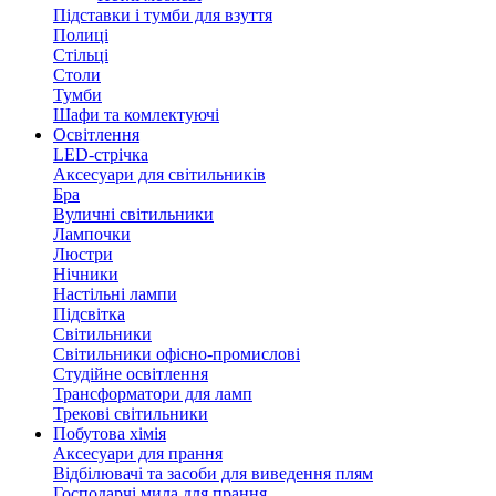
Підставки і тумби для взуття
Полиці
Стільці
Столи
Тумби
Шафи та комлектуючі
Освітлення
LED-стрічка
Аксесуари для світильників
Бра
Вуличні світильники
Лампочки
Люстри
Нічники
Настільні лампи
Підсвітка
Світильники
Світильники офісно-промислові
Студійне освітлення
Трансформатори для ламп
Трекові світильники
Побутова хімія
Аксесуари для прання
Відбілювачі та засоби для виведення плям
Господарчі мила для прання