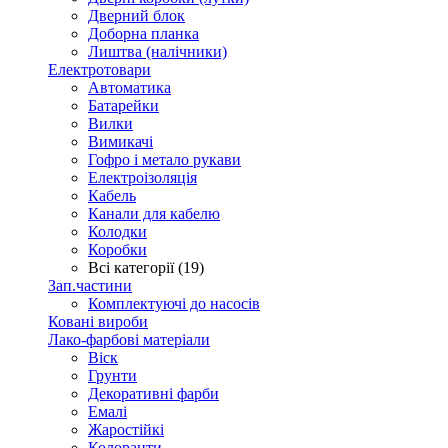
Дверний блок
Доборна планка
Лиштва (налічники)
Електротовари
Автоматика
Батарейки
Вилки
Вимикачі
Гофро і метало рукави
Електроізоляція
Кабель
Канали для кабелю
Колодки
Коробки
Всі категорії (19)
Зап.частини
Комплектуючі до насосів
Ковані вироби
Лако-фарбові матеріали
Віск
Грунти
Декоративні фарби
Емалі
Жаростійкі
Колоранти