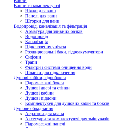
Ванни
Ванни та комплектуючі
Ніжки для ванн
Панелі для ванн
Шторки для ванн
Водопровід, каналізація та фільтрація
Арматура для зливних бачків
Водопровід
Каналізація
Підключення унітаза
Розширювальні баки, гідроакумулятори
Сифони
Трапи
Фільтри і системи очищення води
Шланги для підключення
Душові кабіни, гідробокси
Гідромасажні бокси
Душові двері та стінки
Душові кабіни
Душові піддони
Комплектуючі для душових кабін та боксів
Душове обладнання
Аератори для крана
Аксесуари та комплектуючі для змішувачів
Гідромасажні панелі