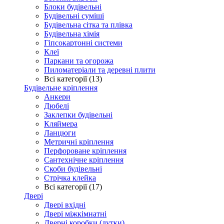
Блоки будівельні
Будівельні суміші
Будівельна сітка та плівка
Будівельна хімія
Гіпсокартонні системи
Клеї
Паркани та огорожа
Пиломатеріали та деревні плити
Всі категорії (13)
Будівельне кріплення
Анкери
Дюбелі
Заклепки будівельні
Кляймера
Ланцюги
Метричні кріплення
Перфороване кріплення
Сантехнічне кріплення
Скоби будівельні
Стрічка клейка
Всі категорії (17)
Двері
Двері вхідні
Двері міжкімнатні
Дверні коробки (лутки)