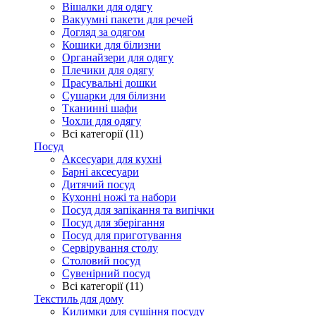
Вішалки для одягу
Вакуумні пакети для речей
Догляд за одягом
Кошики для білизни
Органайзери для одягу
Плечики для одягу
Прасувальні дошки
Сушарки для білизни
Тканинні шафи
Чохли для одягу
Всі категорії (11)
Посуд
Аксесуари для кухні
Барні аксесуари
Дитячий посуд
Кухонні ножі та набори
Посуд для запікання та випічки
Посуд для зберігання
Посуд для приготування
Сервірування столу
Столовий посуд
Сувенірний посуд
Всі категорії (11)
Текстиль для дому
Килимки для сушіння посуду