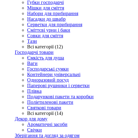
Губки господарчі
Мішки для сміття
Набори для прибирання
Насадки до швабр
Серветки для прибирання
Сміттєві урни і баки
Совки для сміття
Тази
Всі категорії (12)
Господарчі товари
Ємкість для душа
Ваги
Господарські сумки
Контейнери універсальні
Одноразовий посуд
Паперові рушники і серветки
Плівка
Подарункові пакети та коробки
Поліетиленові пакети
Святкові товари
Всі категорії (14)
Декор для дому
Ароматичні засоби
Свічки
Зберігання та догляд за одягом