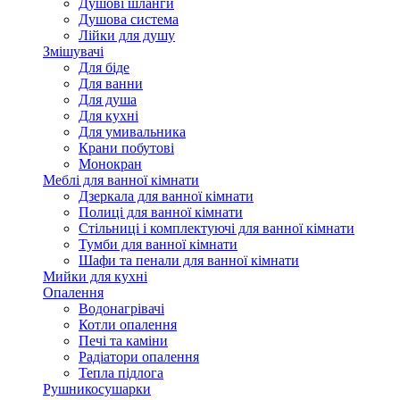
Душові шланги
Душова система
Лійки для душу
Змішувачі
Для біде
Для ванни
Для душа
Для кухні
Для умивальника
Крани побутові
Монокран
Меблі для ванної кімнати
Дзеркала для ванної кімнати
Полиці для ванної кімнати
Стільниці і комплектуючі для ванної кімнати
Тумби для ванної кімнати
Шафи та пенали для ванної кімнати
Мийки для кухні
Опалення
Водонагрівачі
Котли опалення
Печі та каміни
Радіатори опалення
Тепла підлога
Рушникосушарки