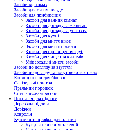
Засоби від комах
Засоби для миття посуду
Засоби для прибирання
Засоби для ванних кімнат
Засоби для догляду за меблями
Засоби для догляду за унітазом
Засоби для кухні
Засоби для миття вікон
Засоби для миття підлоги
Засоби для прочищення труб
Засоби для чищення килимів
Універсальні миючі засоби
Засоби по догляду за взуттям
Засоби по догляду за побутовою технікою
Кондиціонери для білизни
Освіжувачі повітря
Пральний порошок
Спеціалізовані засоби
Покриття для підлоги
Дерев'яна підлога
Доріжки
Ковролін
Кутники та профілі для плитки
Кут для плитки металевий
Кут для плитки пластик