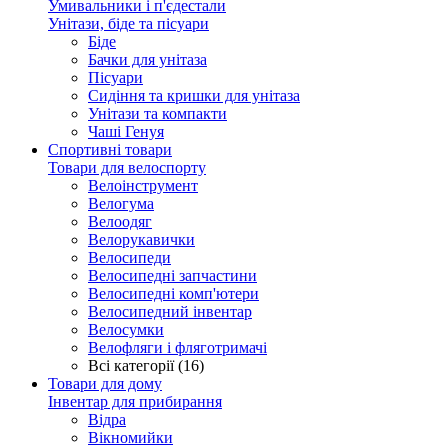
Умивальники і п'єдестали
Унітази, біде та пісуари
Біде
Бачки для унітаза
Пісуари
Сидіння та кришки для унітаза
Унітази та компакти
Чаші Генуя
Спортивні товари
Товари для велоспорту
Велоінструмент
Велогума
Велоодяг
Велорукавички
Велосипеди
Велосипедні запчастини
Велосипедні комп'ютери
Велосипедний інвентар
Велосумки
Велофляги і фляготримачі
Всі категорії (16)
Товари для дому
Інвентар для прибирання
Відра
Вікномийки