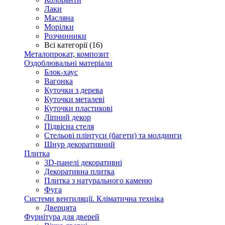
Лаки
Масляна
Морілки
Розчинники
Всі категорії (16)
Металопрокат, композит
Оздоблювальні матеріали
Блок-хаус
Вагонка
Куточки з дерева
Куточки металеві
Куточки пластикові
Ліпний декор
Підвісна стеля
Стельові плінтуси (багети) та молдинги
Шнур декоративний
Плитка
3D-панелі декоративні
Декоративна плитка
Плитка з натурального каменю
Фуга
Системи вентиляції. Кліматична техніка
Дверцята
Фурнітура для дверей