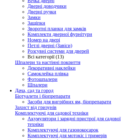
Вічка дверні
Дверні доводчики
Дверні ручки
Замки
Защіпки
Зворотні планки для замків
Комплекти дверної фурнітури
Номер на двері
Петлі дверні (Завіси)
Розсувні системи для дверей
Всі категорії (13)
Шпалери та настінні покриття
Декоративні наклейки
Самоклейка плівка
Фотошпалери
Шпалери
Дача, сад та город
Біотуалети і біопрепарати
Засоби для вигрібних ям, біопрепарати
Захист від гризунів
Комплектуючі для садової техніки
Акумулятори і зарядні пристрої для садової
техніки
Комплектуючі для газонокосарок
Комплектуючі для мотокіс і тримерів