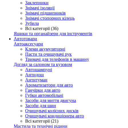
Заклепники
Знімачі ізоляції
Знімачі підшипників
Знімачі стопорних кілець
Зубила
Всі категорії (36)
Ящики та органайзери для інструментів
Автотовари
Автоаксесуари
Клеми акумуляторні
Пасти та очищувачі рук
Тримачі для телефонів в машину
Догляд за салоном та кузовом
Автошампуні
Антидощ
Антитуман
Ароматизатори для авто
Ганчірки для авто
Губки автомобільні
Засоби для миття двигуна
Засоби для шин
Очищувачі колісних дисків
Очищувачі кондиціонера авто
Всі категорії (21)
Мастила та технічні рідини