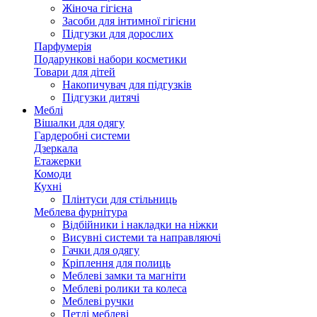
Жіноча гігієна
Засоби для інтимної гігієни
Підгузки для дорослих
Парфумерія
Подарункові набори косметики
Товари для дітей
Накопичувач для підгузків
Підгузки дитячі
Меблі
Вішалки для одягу
Гардеробні системи
Дзеркала
Етажерки
Комоди
Кухні
Плінтуси для стільниць
Меблева фурнітура
Відбійники і накладки на ніжки
Висувні системи та направляючі
Гачки для одягу
Кріплення для полиць
Меблеві замки та магніти
Меблеві ролики та колеса
Меблеві ручки
Петлі меблеві