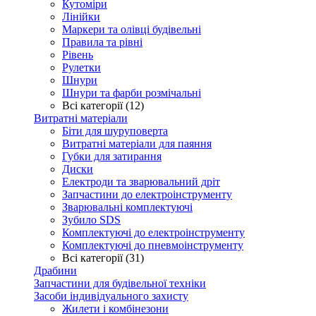
Кутоміри
Лінійки
Маркери та олівці будівельні
Правила та рівні
Рівень
Рулетки
Шнури
Шнури та фарби розмічальні
Всі категорії (12)
Витратні матеріали
Біти для шуруповерта
Витратні матеріали для паяння
Губки для затирання
Диски
Електроди та зварювальний дріт
Запчастини до електроінструменту
Зварювальні комплектуючі
Зубило SDS
Комплектуючі до електроінструменту
Комплектуючі до пневмоінструменту
Всі категорії (31)
Драбини
Запчастини для будівельної техніки
Засоби індивідуального захисту
Жилети і комбінезони