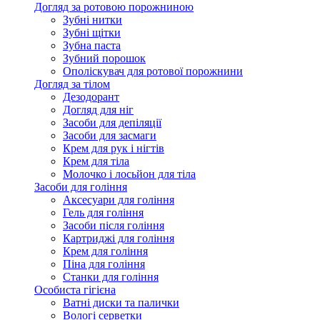
Догляд за ротовою порожниною
Зубні нитки
Зубні щітки
Зубна паста
Зубний порошок
Ополіскувач для ротової порожнини
Догляд за тілом
Дезодорант
Догляд для ніг
Засоби для депіляції
Засоби для засмаги
Крем для рук і нігтів
Крем для тіла
Молочко і лосьйон для тіла
Засоби для гоління
Аксесуари для гоління
Гель для гоління
Засоби після гоління
Картриджі для гоління
Крем для гоління
Піна для гоління
Станки для гоління
Особиста гігієна
Ватні диски та палички
Вологі серветки