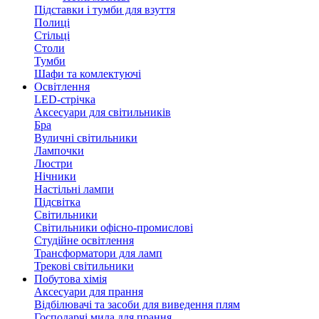
Підставки і тумби для взуття
Полиці
Стільці
Столи
Тумби
Шафи та комлектуючі
Освітлення
LED-стрічка
Аксесуари для світильників
Бра
Вуличні світильники
Лампочки
Люстри
Нічники
Настільні лампи
Підсвітка
Світильники
Світильники офісно-промислові
Студійне освітлення
Трансформатори для ламп
Трекові світильники
Побутова хімія
Аксесуари для прання
Відбілювачі та засоби для виведення плям
Господарчі мила для прання