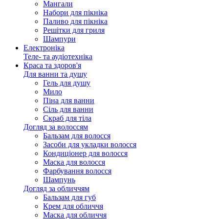
Мангали
Набори для пікніка
Паливо для пікніка
Решітки для гриля
Шампури
Електроніка
Теле- та аудіотехніка
Краса та здоров'я
Для ванни та душу
Гель для душу
Мило
Піна для ванни
Сіль для ванни
Скраб для тіла
Догляд за волоссям
Бальзам для волосся
Засоби для укладки волосся
Кондиціонер для волосся
Маска для волосся
Фарбування волосся
Шампунь
Догляд за обличчям
Бальзам для губ
Крем для обличчя
Маска для обличчя