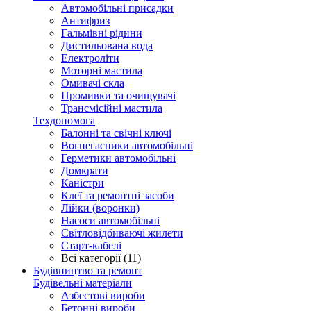
Автомобільні присадки
Антифриз
Гальмівні рідини
Дистильована вода
Електроліти
Моторні мастила
Омивачі скла
Промивки та очищувачі
Трансмісійні мастила
Техдопомога
Балонні та свічні ключі
Вогнегасники автомобільні
Герметики автомобільні
Домкрати
Каністри
Клеї та ремонтні засоби
Лійки (воронки)
Насоси автомобільні
Світловідбиваючі жилети
Старт-кабелі
Всі категорії (11)
Будівництво та ремонт
Будівельні матеріали
Азбестові вироби
Бетонні вироби