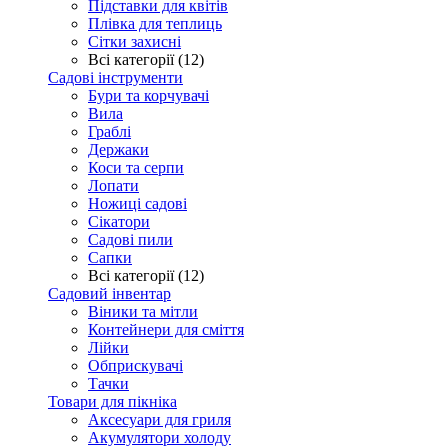
Підставки для квітів
Плівка для теплиць
Сітки захисні
Всі категорії (12)
Садові інструменти
Бури та корчувачі
Вила
Граблі
Держаки
Коси та серпи
Лопати
Ножиці садові
Сікатори
Садові пили
Сапки
Всі категорії (12)
Садовий інвентар
Віники та мітли
Контейнери для сміття
Лійки
Обприскувачі
Тачки
Товари для пікніка
Аксесуари для гриля
Акумулятори холоду