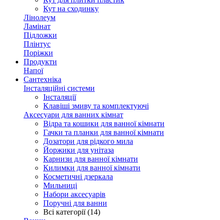
Кут на сходинку
Лінолеум
Ламінат
Підложки
Плінтус
Поріжки
Продукти
Напої
Сантехніка
Інсталяційні системи
Інсталяції
Клавіші змиву та комплектуючі
Аксесуари для ванних кімнат
Відра та кошики для ванної кімнати
Гачки та планки для ванної кімнати
Дозатори для рідкого мила
Йоржики для унітаза
Карнизи для ванної кімнати
Килимки для ванної кімнати
Косметичні дзеркала
Мильниці
Набори аксесуарів
Поручні для ванни
Всі категорії (14)