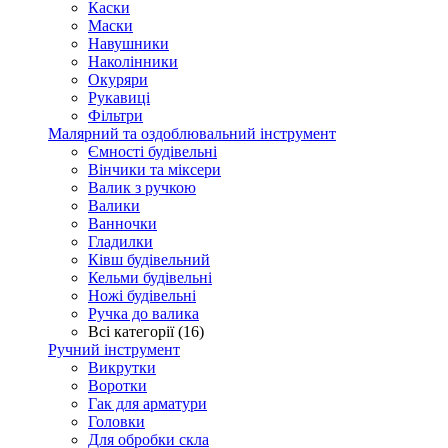
Каски
Маски
Навушники
Наколінники
Окуряри
Рукавиці
Фільтри
Малярний та оздоблювальний інструмент
Ємності будівельні
Вінчики та міксери
Валик з ручкою
Валики
Ванночки
Гладилки
Ківш будівельний
Кельми будівельні
Ножі будівельні
Ручка до валика
Всі категорії (16)
Ручний інструмент
Викрутки
Воротки
Гак для арматури
Головки
Для обробки скла