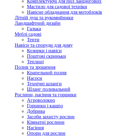
Комплектуючі для пил ланцюгових
Мастило для садової техніки
Навісне обладнання для мотоблоків
Літній душ та рукомийники
Ландшафтний дизайн
Галька
Меблі садові
Тенти
Навіси та споруди для дому
Козирки і навіси
Поштові скриньки
Теплиці
Полив та зрошення
Крапельний полив
Насоси
Технічні шланги
Шланг поливальний
Рослини, насіння та горщики
Агроволокно
Горщики і кашпо
Добрива
Засоби захисту рослин
Кімнатні рослини
Насіння
Опори для рослин