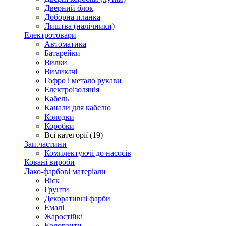
Дверний блок
Доборна планка
Лиштва (налічники)
Електротовари
Автоматика
Батарейки
Вилки
Вимикачі
Гофро і метало рукави
Електроізоляція
Кабель
Канали для кабелю
Колодки
Коробки
Всі категорії (19)
Зап.частини
Комплектуючі до насосів
Ковані вироби
Лако-фарбові матеріали
Віск
Грунти
Декоративні фарби
Емалі
Жаростійкі
Колоранти