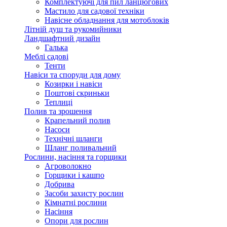
Комплектуючі для пил ланцюгових
Мастило для садової техніки
Навісне обладнання для мотоблоків
Літній душ та рукомийники
Ландшафтний дизайн
Галька
Меблі садові
Тенти
Навіси та споруди для дому
Козирки і навіси
Поштові скриньки
Теплиці
Полив та зрошення
Крапельний полив
Насоси
Технічні шланги
Шланг поливальний
Рослини, насіння та горщики
Агроволокно
Горщики і кашпо
Добрива
Засоби захисту рослин
Кімнатні рослини
Насіння
Опори для рослин