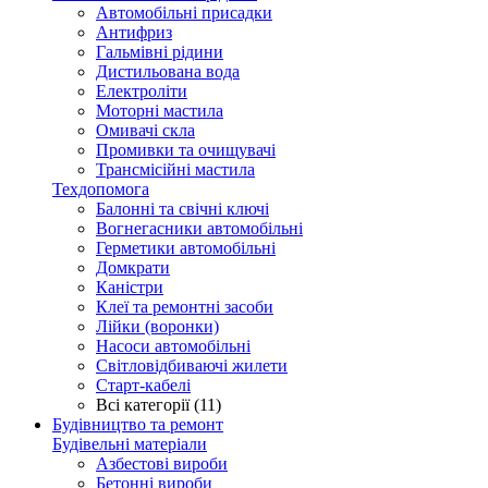
Автомобільні присадки
Антифриз
Гальмівні рідини
Дистильована вода
Електроліти
Моторні мастила
Омивачі скла
Промивки та очищувачі
Трансмісійні мастила
Техдопомога
Балонні та свічні ключі
Вогнегасники автомобільні
Герметики автомобільні
Домкрати
Каністри
Клеї та ремонтні засоби
Лійки (воронки)
Насоси автомобільні
Світловідбиваючі жилети
Старт-кабелі
Всі категорії (11)
Будівництво та ремонт
Будівельні матеріали
Азбестові вироби
Бетонні вироби