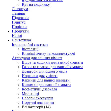
Кут на сходинку
Лінолеум
Ламінат
Підложки
Плінтус
Поріжки
Продукти
Напої
Сантехніка
Інсталяційні системи
Інсталяції
Клавіші змиву та комплектуючі
Аксесуари для ванних кімнат
Відра та кошики для ванної кімнати
Гачки та планки для ванної кімнати
Дозатори для рідкого мила
Йоржики для унітаза
Карнизи для ванної кімнати
Килимки для ванної кімнати
Косметичні дзеркала
Мильниці
Набори аксесуарів
Поручні для ванни
Всі категорії (14)