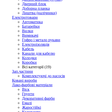
Дверний блок
Доборна планка
Лиштва (налічники)
Електротовари
Автоматика
Батарейки
Вилки
Вимикачі
Гофро і метало рукави
Електроізоляція
Кабель
Канали для кабелю
Колодки
Коробки
Всі категорії (19)
Зап.частини
Комплектуючі до насосів
Ковані вироби
Лако-фарбові матеріали
Віск
Грунти
Декоративні фарби
Емалі
Жаростійкі
Колоранти