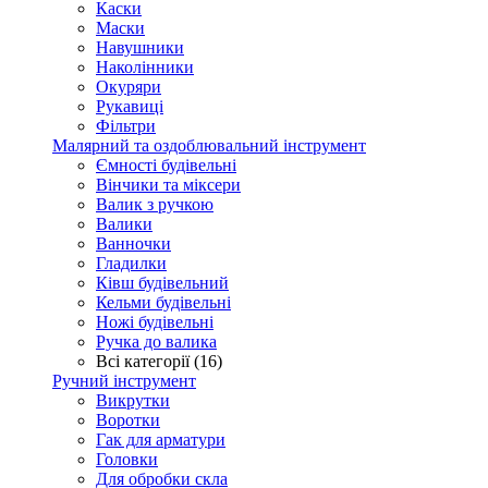
Каски
Маски
Навушники
Наколінники
Окуряри
Рукавиці
Фільтри
Малярний та оздоблювальний інструмент
Ємності будівельні
Вінчики та міксери
Валик з ручкою
Валики
Ванночки
Гладилки
Ківш будівельний
Кельми будівельні
Ножі будівельні
Ручка до валика
Всі категорії (16)
Ручний інструмент
Викрутки
Воротки
Гак для арматури
Головки
Для обробки скла