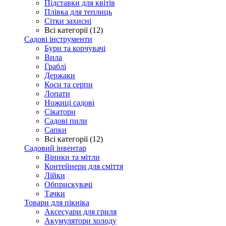
Підставки для квітів
Плівка для теплиць
Сітки захисні
Всі категорії (12)
Садові інструменти
Бури та корчувачі
Вила
Граблі
Держаки
Коси та серпи
Лопати
Ножиці садові
Сікатори
Садові пили
Сапки
Всі категорії (12)
Садовий інвентар
Віники та мітли
Контейнери для сміття
Лійки
Обприскувачі
Тачки
Товари для пікніка
Аксесуари для гриля
Акумулятори холоду