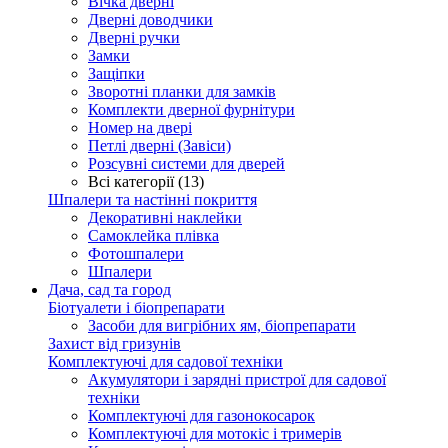
Вічка дверні
Дверні доводчики
Дверні ручки
Замки
Защіпки
Зворотні планки для замків
Комплекти дверної фурнітури
Номер на двері
Петлі дверні (Завіси)
Розсувні системи для дверей
Всі категорії (13)
Шпалери та настінні покриття
Декоративні наклейки
Самоклейка плівка
Фотошпалери
Шпалери
Дача, сад та город
Біотуалети і біопрепарати
Засоби для вигрібних ям, біопрепарати
Захист від гризунів
Комплектуючі для садової техніки
Акумулятори і зарядні пристрої для садової
техніки
Комплектуючі для газонокосарок
Комплектуючі для мотокіс і тримерів