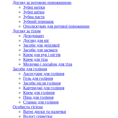
Догляд за ротовою порожниною
Зубні нитки
Зубні щітки
Зубна паста
Зубний порошок
Ополіскувач для ротової порожнини
Догляд за тілом
Дезодорант
Догляд для ніг
Засоби для депіляції
Засоби для засмаги
Крем для рук і нігтів
Крем для тіла
Молочко і лосьйон для тіла
Засоби для гоління
Аксесуари для гоління
Гель для гоління
Засоби після гоління
Картриджі для гоління
Крем для гоління
Піна для гоління
Станки для гоління
Особиста гігієна
Ватні диски та палички
Вологі серветки