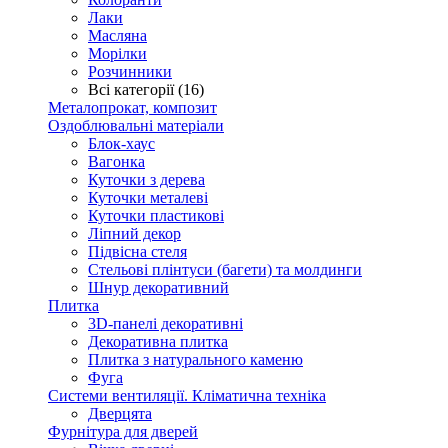
Лаки
Масляна
Морілки
Розчинники
Всі категорії (16)
Металопрокат, композит
Оздоблювальні матеріали
Блок-хаус
Вагонка
Куточки з дерева
Куточки металеві
Куточки пластикові
Ліпний декор
Підвісна стеля
Стельові плінтуси (багети) та молдинги
Шнур декоративний
Плитка
3D-панелі декоративні
Декоративна плитка
Плитка з натурального каменю
Фуга
Системи вентиляції. Кліматична техніка
Дверцята
Фурнітура для дверей