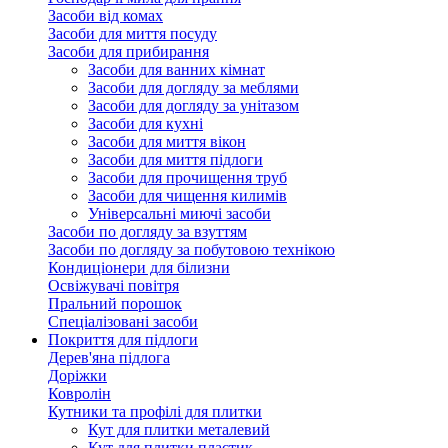
Засоби від комах
Засоби для миття посуду
Засоби для прибирання
Засоби для ванних кімнат
Засоби для догляду за меблями
Засоби для догляду за унітазом
Засоби для кухні
Засоби для миття вікон
Засоби для миття підлоги
Засоби для прочищення труб
Засоби для чищення килимів
Універсальні миючі засоби
Засоби по догляду за взуттям
Засоби по догляду за побутовою технікою
Кондиціонери для білизни
Освіжувачі повітря
Пральний порошок
Спеціалізовані засоби
Покриття для підлоги
Дерев'яна підлога
Доріжки
Ковролін
Кутники та профілі для плитки
Кут для плитки металевий
Кут для плитки пластик