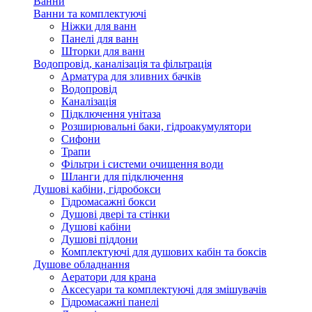
Ванни
Ванни та комплектуючі
Ніжки для ванн
Панелі для ванн
Шторки для ванн
Водопровід, каналізація та фільтрація
Арматура для зливних бачків
Водопровід
Каналізація
Підключення унітаза
Розширювальні баки, гідроакумулятори
Сифони
Трапи
Фільтри і системи очищення води
Шланги для підключення
Душові кабіни, гідробокси
Гідромасажні бокси
Душові двері та стінки
Душові кабіни
Душові піддони
Комплектуючі для душових кабін та боксів
Душове обладнання
Аератори для крана
Аксесуари та комплектуючі для змішувачів
Гідромасажні панелі