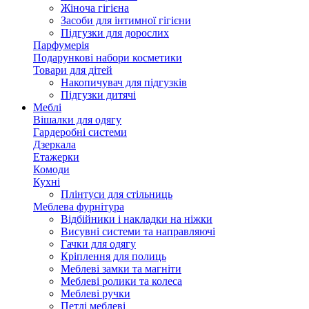
Жіноча гігієна
Засоби для інтимної гігієни
Підгузки для дорослих
Парфумерія
Подарункові набори косметики
Товари для дітей
Накопичувач для підгузків
Підгузки дитячі
Меблі
Вішалки для одягу
Гардеробні системи
Дзеркала
Етажерки
Комоди
Кухні
Плінтуси для стільниць
Меблева фурнітура
Відбійники і накладки на ніжки
Висувні системи та направляючі
Гачки для одягу
Кріплення для полиць
Меблеві замки та магніти
Меблеві ролики та колеса
Меблеві ручки
Петлі меблеві