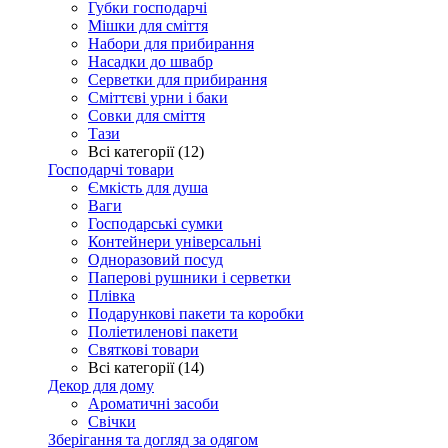
Губки господарчі
Мішки для сміття
Набори для прибирання
Насадки до швабр
Серветки для прибирання
Сміттєві урни і баки
Совки для сміття
Тази
Всі категорії (12)
Господарчі товари
Ємкість для душа
Ваги
Господарські сумки
Контейнери універсальні
Одноразовий посуд
Паперові рушники і серветки
Плівка
Подарункові пакети та коробки
Поліетиленові пакети
Святкові товари
Всі категорії (14)
Декор для дому
Ароматичні засоби
Свічки
Зберігання та догляд за одягом