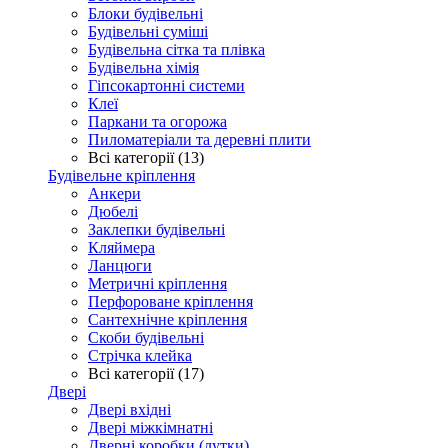
Блоки будівельні
Будівельні суміші
Будівельна сітка та плівка
Будівельна хімія
Гіпсокартонні системи
Клеї
Паркани та огорожа
Пиломатеріали та деревні плити
Всі категорії (13)
Будівельне кріплення
Анкери
Дюбелі
Заклепки будівельні
Кляймера
Ланцюги
Метричні кріплення
Перфороване кріплення
Сантехнічне кріплення
Скоби будівельні
Стрічка клейка
Всі категорії (17)
Двері
Двері вхідні
Двері міжкімнатні
Дверні коробки (лутки)