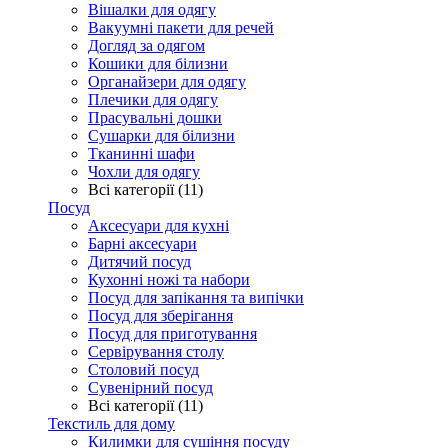
Вішалки для одягу
Вакуумні пакети для речей
Догляд за одягом
Кошики для білизни
Органайзери для одягу
Плечики для одягу
Прасувальні дошки
Сушарки для білизни
Тканинні шафи
Чохли для одягу
Всі категорії (11)
Посуд
Аксесуари для кухні
Барні аксесуари
Дитячий посуд
Кухонні ножі та набори
Посуд для запікання та випічки
Посуд для зберігання
Посуд для приготування
Сервірування столу
Столовий посуд
Сувенірний посуд
Всі категорії (11)
Текстиль для дому
Килимки для сушіння посуду