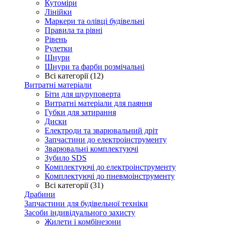
Кутоміри
Лінійки
Маркери та олівці будівельні
Правила та рівні
Рівень
Рулетки
Шнури
Шнури та фарби розмічальні
Всі категорії (12)
Витратні матеріали
Біти для шуруповерта
Витратні матеріали для паяння
Губки для затирання
Диски
Електроди та зварювальний дріт
Запчастини до електроінструменту
Зварювальні комплектуючі
Зубило SDS
Комплектуючі до електроінструменту
Комплектуючі до пневмоінструменту
Всі категорії (31)
Драбини
Запчастини для будівельної техніки
Засоби індивідуального захисту
Жилети і комбінезони