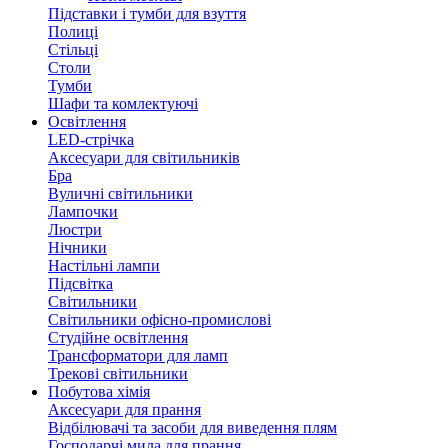
Підставки і тумби для взуття
Полиці
Стільці
Столи
Тумби
Шафи та комлектуючі
Освітлення
LED-стрічка
Аксесуари для світильників
Бра
Вуличні світильники
Лампочки
Люстри
Нічники
Настільні лампи
Підсвітка
Світильники
Світильники офісно-промислові
Студійне освітлення
Трансформатори для ламп
Трекові світильники
Побутова хімія
Аксесуари для прання
Відбілювачі та засоби для виведення плям
Господарчі мила для прання