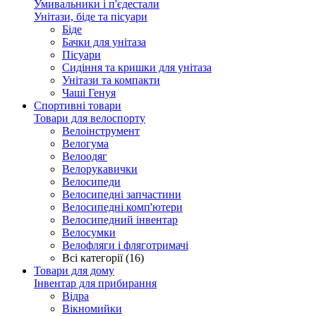
Умивальники і п'єдестали
Унітази, біде та пісуари
Біде
Бачки для унітаза
Пісуари
Сидіння та кришки для унітаза
Унітази та компакти
Чаші Генуя
Спортивні товари
Товари для велоспорту
Велоінструмент
Велогума
Велоодяг
Велорукавички
Велосипеди
Велосипедні запчастини
Велосипедні комп'ютери
Велосипедний інвентар
Велосумки
Велофляги і фляготримачі
Всі категорії (16)
Товари для дому
Інвентар для прибирання
Відра
Вікномийки