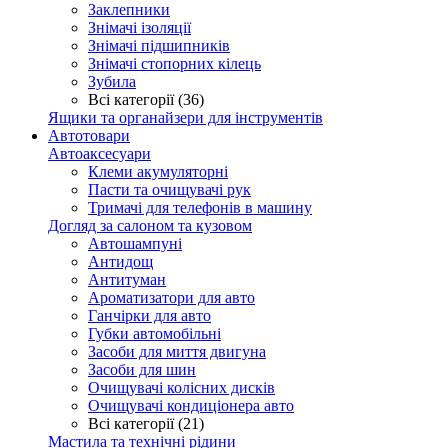
Заклепники
Знімачі ізоляції
Знімачі підшипників
Знімачі стопорних кілець
Зубила
Всі категорії (36)
Ящики та органайзери для інструментів
Автотовари
Автоаксесуари
Клеми акумуляторні
Пасти та очищувачі рук
Тримачі для телефонів в машину
Догляд за салоном та кузовом
Автошампуні
Антидощ
Антитуман
Ароматизатори для авто
Ганчірки для авто
Губки автомобільні
Засоби для миття двигуна
Засоби для шин
Очищувачі колісних дисків
Очищувачі кондиціонера авто
Всі категорії (21)
Мастила та технічні рідини