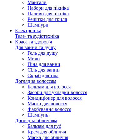
Мангали
Набори для пікніка
Паливо для пікніка
Решітки для гриля
Шампури
Електроніка
Теле- та аудіотехніка
Краса та здоров'я
Для ванни та душу
Гель для душу
Мило
Піна для ванни
Сіль для ванни
Скраб для тіла
Догляд за волоссям
Бальзам для волосся
Засоби для укладки волосся
Кондиціонер для волосся
Маска для волосся
Фарбування волосся
Шампунь
Догляд за обличчям
Бальзам для губ
Крем для обличчя
Маска для обличчя