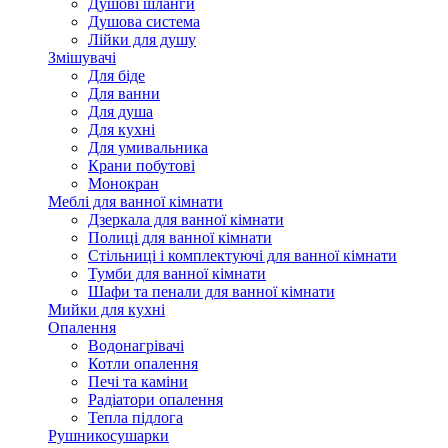
Душові шланги
Душова система
Лійки для душу
Змішувачі
Для біде
Для ванни
Для душа
Для кухні
Для умивальника
Крани побутові
Монокран
Меблі для ванної кімнати
Дзеркала для ванної кімнати
Полиці для ванної кімнати
Стільниці і комплектуючі для ванної кімнати
Тумби для ванної кімнати
Шафи та пенали для ванної кімнати
Мийки для кухні
Опалення
Водонагрівачі
Котли опалення
Печі та каміни
Радіатори опалення
Тепла підлога
Рушникосушарки