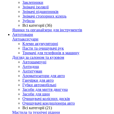
Заклепники
Знімачі ізоляції
Знімачі підшипників
Знімачі стопорних кілець
Зубила
Всі категорії (36)
Ящики та органайзери для інструментів
Автотовари
Автоаксесуари
Клеми акумуляторні
Пасти та очищувачі рук
Тримачі для телефонів в машину
Догляд за салоном та кузовом
Автошампуні
Антидощ
Антитуман
Ароматизатори для авто
Ганчірки для авто
Губки автомобільні
Засоби для миття двигуна
Засоби для шин
Очищувачі колісних дисків
Очищувачі кондиціонера авто
Всі категорії (21)
Мастила та технічні рідини