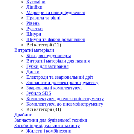
Кутоміри
Лінійки
Маркери та олівці будівельні
Правила та рівні
Рівень
Рулетки
Шнури
Шнури та фарби розмічальні
Всі категорії (12)
Витратні матеріали
Біти для шуруповерта
Витратні матеріали для паяння
Губки для затирання
Диски
Електроди та зварювальний дріт
Запчастини до електроінструменту
Зварювальні комплектуючі
Зубило SDS
Комплектуючі до електроінструменту
Комплектуючі до пневмоінструменту
Всі категорії (31)
Драбини
Запчастини для будівельної техніки
Засоби індивідуального захисту
Жилети і комбінезони