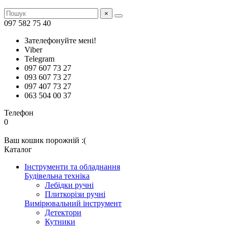
×
097 582 75 40
Зателефонуйте мені!
Viber
Telegram
097 607 73 27
093 607 73 27
097 407 73 27
063 504 00 37
Телефон
0
Ваш кошик порожній :(
Каталог
Інструменти та обладнання
Будівельна техніка
Лебідки ручні
Плиткорізи ручні
Вимірювальний інструмент
Детектори
Кутники