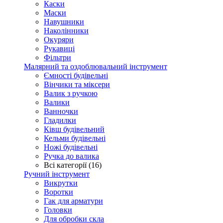
Каски
Маски
Навушники
Наколінники
Окуряри
Рукавиці
Фільтри
Малярний та оздоблювальний інструмент
Ємності будівельні
Вінчики та міксери
Валик з ручкою
Валики
Ванночки
Гладилки
Ківш будівельний
Кельми будівельні
Ножі будівельні
Ручка до валика
Всі категорії (16)
Ручний інструмент
Викрутки
Воротки
Гак для арматури
Головки
Для обробки скла