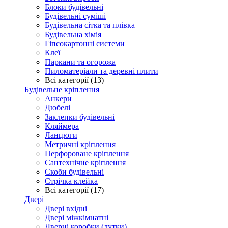
Блоки будівельні
Будівельні суміші
Будівельна сітка та плівка
Будівельна хімія
Гіпсокартонні системи
Клеї
Паркани та огорожа
Пиломатеріали та деревні плити
Всі категорії (13)
Будівельне кріплення
Анкери
Дюбелі
Заклепки будівельні
Кляймера
Ланцюги
Метричні кріплення
Перфороване кріплення
Сантехнічне кріплення
Скоби будівельні
Стрічка клейка
Всі категорії (17)
Двері
Двері вхідні
Двері міжкімнатні
Дверні коробки (лутки)