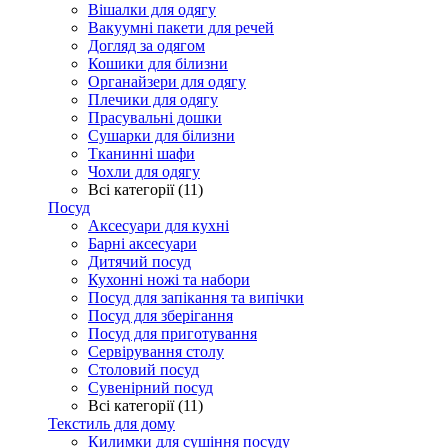
Вішалки для одягу
Вакуумні пакети для речей
Догляд за одягом
Кошики для білизни
Органайзери для одягу
Плечики для одягу
Прасувальні дошки
Сушарки для білизни
Тканинні шафи
Чохли для одягу
Всі категорії (11)
Посуд
Аксесуари для кухні
Барні аксесуари
Дитячий посуд
Кухонні ножі та набори
Посуд для запікання та випічки
Посуд для зберігання
Посуд для приготування
Сервірування столу
Столовий посуд
Сувенірний посуд
Всі категорії (11)
Текстиль для дому
Килимки для сушіння посуду