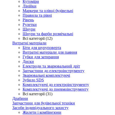
Кутоміри
Лінійки
Маркери та олівці будівельні
Правила та рівні
Рівень
Рулетки
Шнури
Шнури та фарби розмічальні
Всі категорії (12)
Витратні матеріали
Біти для шуруповерта
Витратні матеріали для паяння
Губки для затирання
Диски
Електроди та зварювальний дріт
Запчастини до електроінструменту
Зварювальні комплектуючі
Зубило SDS
Комплектуючі до електроінструменту
Комплектуючі до пневмоінструменту
Всі категорії (31)
Драбини
Запчастини для будівельної техніки
Засоби індивідуального захисту
Жилети і комбінезони