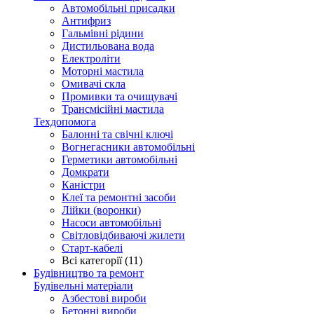
Автомобільні присадки
Антифриз
Гальмівні рідини
Дистильована вода
Електроліти
Моторні мастила
Омивачі скла
Промивки та очищувачі
Трансмісійні мастила
Техдопомога
Балонні та свічні ключі
Вогнегасники автомобільні
Герметики автомобільні
Домкрати
Каністри
Клеї та ремонтні засоби
Лійки (воронки)
Насоси автомобільні
Світловідбиваючі жилети
Старт-кабелі
Всі категорії (11)
Будівництво та ремонт
Будівельні матеріали
Азбестові вироби
Бетонні вироби