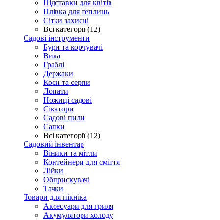
Підставки для квітів
Плівка для теплиць
Сітки захисні
Всі категорії (12)
Садові інструменти
Бури та корчувачі
Вила
Граблі
Держаки
Коси та серпи
Лопати
Ножиці садові
Сікатори
Садові пили
Сапки
Всі категорії (12)
Садовий інвентар
Віники та мітли
Контейнери для сміття
Лійки
Обприскувачі
Тачки
Товари для пікніка
Аксесуари для гриля
Акумулятори холоду