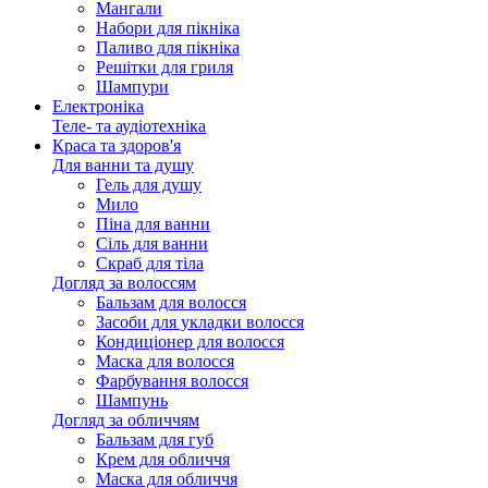
Мангали
Набори для пікніка
Паливо для пікніка
Решітки для гриля
Шампури
Електроніка
Теле- та аудіотехніка
Краса та здоров'я
Для ванни та душу
Гель для душу
Мило
Піна для ванни
Сіль для ванни
Скраб для тіла
Догляд за волоссям
Бальзам для волосся
Засоби для укладки волосся
Кондиціонер для волосся
Маска для волосся
Фарбування волосся
Шампунь
Догляд за обличчям
Бальзам для губ
Крем для обличчя
Маска для обличчя