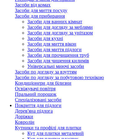
Засоби від комах
Засоби для миття посуду
Засоби для прибирання
Засоби для ванних кімнат
Засоби для догляду за меблями
Засоби для догляду за унітазом
Засоби для кухні
Засоби для миття вікон
Засоби для миття підлоги
Засоби для прочищення труб
Засоби для чищення килимів
Універсальні миючі засоби
Засоби по догляду за взуттям
Засоби по догляду за побутовою технікою
Кондиціонери для білизни
Освіжувачі повітря
Пральний порошок
Спеціалізовані засоби
Покриття для підлоги
Дерев'яна підлога
Доріжки
Ковролін
Кутники та профілі для плитки
Кут для плитки металевий
Кут для плитки пластик