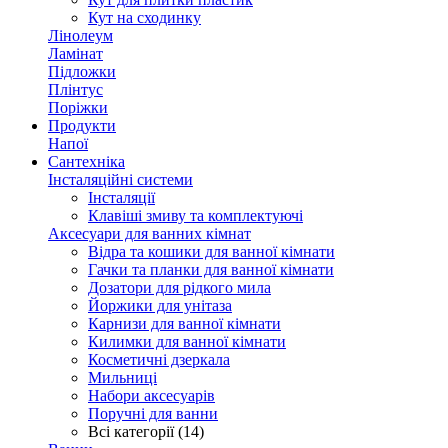
Кут на сходинку
Лінолеум
Ламінат
Підложки
Плінтус
Поріжки
Продукти
Напої
Сантехніка
Інсталяційні системи
Інсталяції
Клавіші змиву та комплектуючі
Аксесуари для ванних кімнат
Відра та кошики для ванної кімнати
Гачки та планки для ванної кімнати
Дозатори для рідкого мила
Йоржики для унітаза
Карнизи для ванної кімнати
Килимки для ванної кімнати
Косметичні дзеркала
Мильниці
Набори аксесуарів
Поручні для ванни
Всі категорії (14)