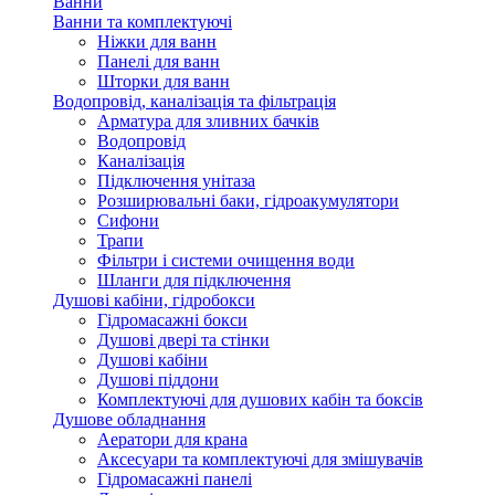
Ванни
Ванни та комплектуючі
Ніжки для ванн
Панелі для ванн
Шторки для ванн
Водопровід, каналізація та фільтрація
Арматура для зливних бачків
Водопровід
Каналізація
Підключення унітаза
Розширювальні баки, гідроакумулятори
Сифони
Трапи
Фільтри і системи очищення води
Шланги для підключення
Душові кабіни, гідробокси
Гідромасажні бокси
Душові двері та стінки
Душові кабіни
Душові піддони
Комплектуючі для душових кабін та боксів
Душове обладнання
Аератори для крана
Аксесуари та комплектуючі для змішувачів
Гідромасажні панелі