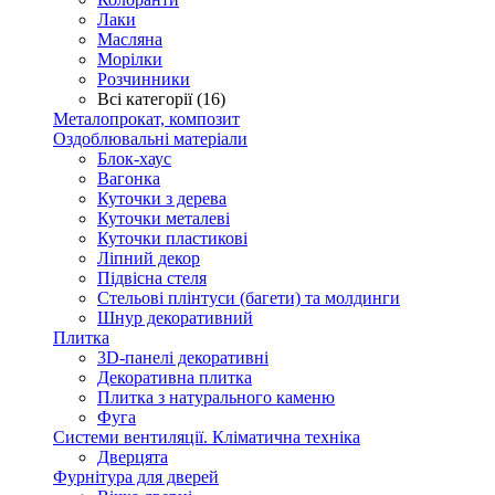
Лаки
Масляна
Морілки
Розчинники
Всі категорії (16)
Металопрокат, композит
Оздоблювальні матеріали
Блок-хаус
Вагонка
Куточки з дерева
Куточки металеві
Куточки пластикові
Ліпний декор
Підвісна стеля
Стельові плінтуси (багети) та молдинги
Шнур декоративний
Плитка
3D-панелі декоративні
Декоративна плитка
Плитка з натурального каменю
Фуга
Системи вентиляції. Кліматична техніка
Дверцята
Фурнітура для дверей