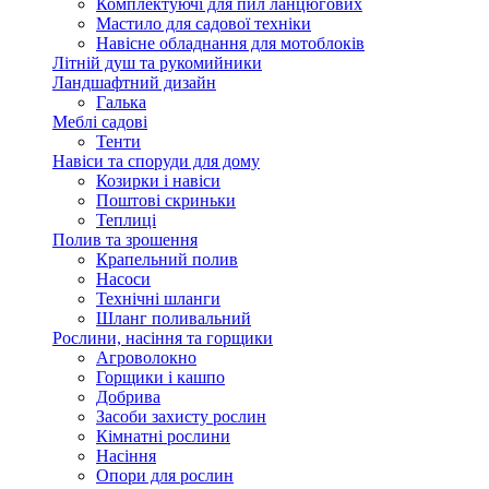
Комплектуючі для пил ланцюгових
Мастило для садової техніки
Навісне обладнання для мотоблоків
Літній душ та рукомийники
Ландшафтний дизайн
Галька
Меблі садові
Тенти
Навіси та споруди для дому
Козирки і навіси
Поштові скриньки
Теплиці
Полив та зрошення
Крапельний полив
Насоси
Технічні шланги
Шланг поливальний
Рослини, насіння та горщики
Агроволокно
Горщики і кашпо
Добрива
Засоби захисту рослин
Кімнатні рослини
Насіння
Опори для рослин