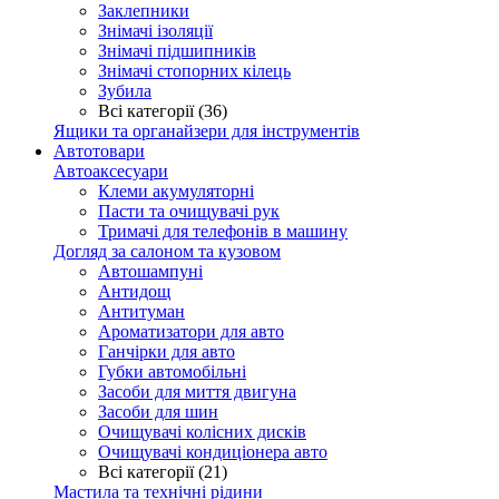
Заклепники
Знімачі ізоляції
Знімачі підшипників
Знімачі стопорних кілець
Зубила
Всі категорії (36)
Ящики та органайзери для інструментів
Автотовари
Автоаксесуари
Клеми акумуляторні
Пасти та очищувачі рук
Тримачі для телефонів в машину
Догляд за салоном та кузовом
Автошампуні
Антидощ
Антитуман
Ароматизатори для авто
Ганчірки для авто
Губки автомобільні
Засоби для миття двигуна
Засоби для шин
Очищувачі колісних дисків
Очищувачі кондиціонера авто
Всі категорії (21)
Мастила та технічні рідини