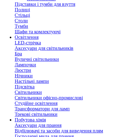
Підставки і тумби для взуття
Полиці
Стільці
Столи
Тумби
Шафи та комлектуючі
Освітлення
LED-стрічка
Аксесуари для світильників
Бра
Вуличні світильники
Лампочки
Люстри
Нічники
Настільні лампи
Підсвітка
Світильники
Світильники офісно-промислові
Студійне освітлення
Трансформатори для ламп
Трекові світильники
Побутова хімія
Аксесуари для прання
Відбілювачі та засоби для виведення плям
Господарчі мила для прання