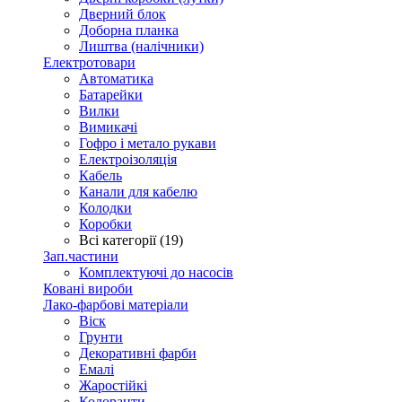
Дверний блок
Доборна планка
Лиштва (налічники)
Електротовари
Автоматика
Батарейки
Вилки
Вимикачі
Гофро і метало рукави
Електроізоляція
Кабель
Канали для кабелю
Колодки
Коробки
Всі категорії (19)
Зап.частини
Комплектуючі до насосів
Ковані вироби
Лако-фарбові матеріали
Віск
Грунти
Декоративні фарби
Емалі
Жаростійкі
Колоранти