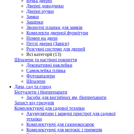
Вічка дверні
Дверні доводчики
Дверні ручки
Замки
Защіпки
Зворотні планки для замків
Комплекти дверної фурнітури
Номер на двері
Петлі дверні (Завіси)
Розсувні системи для дверей
Всі категорії (13)
Шпалери та настінні покриття
Декоративні наклейки
Самоклейка плівка
Фотошпалери
Шпалери
Дача, сад та город
Біотуалети і біопрепарати
Засоби для вигрібних ям, біопрепарати
Захист від гризунів
Комплектуючі для садової техніки
Акумулятори і зарядні пристрої для садової
техніки
Комплектуючі для газонокосарок
Комплектуючі для мотокіс і тримерів