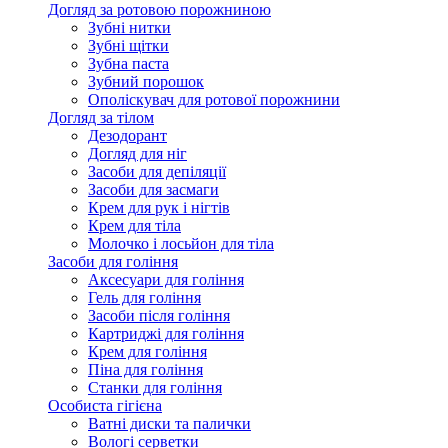
Догляд за ротовою порожниною
Зубні нитки
Зубні щітки
Зубна паста
Зубний порошок
Ополіскувач для ротової порожнини
Догляд за тілом
Дезодорант
Догляд для ніг
Засоби для депіляції
Засоби для засмаги
Крем для рук і нігтів
Крем для тіла
Молочко і лосьйон для тіла
Засоби для гоління
Аксесуари для гоління
Гель для гоління
Засоби після гоління
Картриджі для гоління
Крем для гоління
Піна для гоління
Станки для гоління
Особиста гігієна
Ватні диски та палички
Вологі серветки