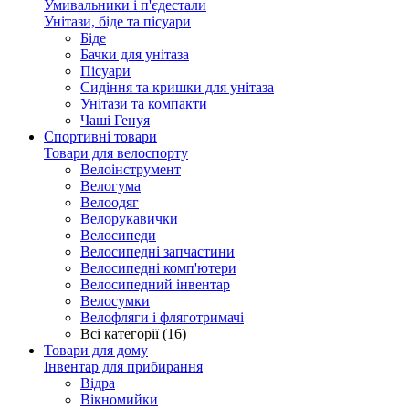
Умивальники і п'єдестали
Унітази, біде та пісуари
Біде
Бачки для унітаза
Пісуари
Сидіння та кришки для унітаза
Унітази та компакти
Чаші Генуя
Спортивні товари
Товари для велоспорту
Велоінструмент
Велогума
Велоодяг
Велорукавички
Велосипеди
Велосипедні запчастини
Велосипедні комп'ютери
Велосипедний інвентар
Велосумки
Велофляги і фляготримачі
Всі категорії (16)
Товари для дому
Інвентар для прибирання
Відра
Вікномийки