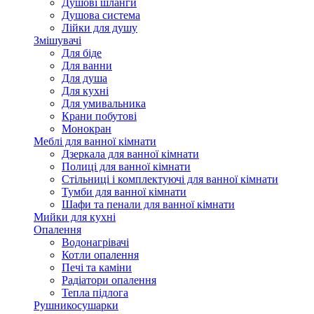
Душові шланги
Душова система
Лійки для душу
Змішувачі
Для біде
Для ванни
Для душа
Для кухні
Для умивальника
Крани побутові
Монокран
Меблі для ванної кімнати
Дзеркала для ванної кімнати
Полиці для ванної кімнати
Стільниці і комплектуючі для ванної кімнати
Тумби для ванної кімнати
Шафи та пенали для ванної кімнати
Мийки для кухні
Опалення
Водонагрівачі
Котли опалення
Печі та каміни
Радіатори опалення
Тепла підлога
Рушникосушарки