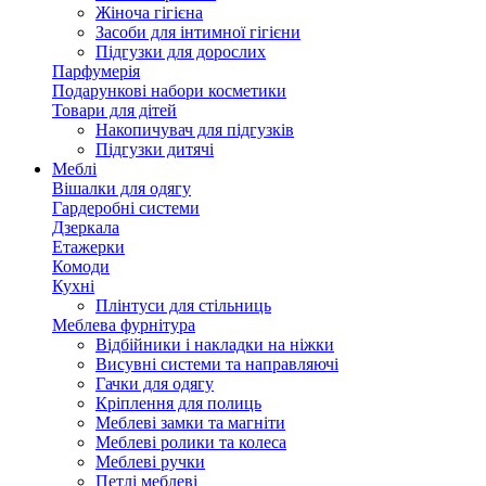
Жіноча гігієна
Засоби для інтимної гігієни
Підгузки для дорослих
Парфумерія
Подарункові набори косметики
Товари для дітей
Накопичувач для підгузків
Підгузки дитячі
Меблі
Вішалки для одягу
Гардеробні системи
Дзеркала
Етажерки
Комоди
Кухні
Плінтуси для стільниць
Меблева фурнітура
Відбійники і накладки на ніжки
Висувні системи та направляючі
Гачки для одягу
Кріплення для полиць
Меблеві замки та магніти
Меблеві ролики та колеса
Меблеві ручки
Петлі меблеві