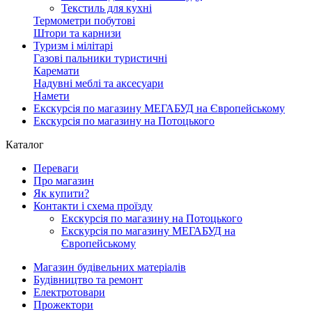
Текстиль для кухні
Термометри побутові
Штори та карнизи
Туризм і мілітарі
Газові пальники туристичні
Каремати
Надувні меблі та аксесуари
Намети
Екскурсія по магазину МЕГАБУД на Європейському
Екскурсія по магазину на Потоцького
Каталог
Переваги
Про магазин
Як купити?
Контакти і схема проїзду
Екскурсія по магазину на Потоцького
Екскурсія по магазину МЕГАБУД на
Європейському
Магазин будівельних матеріалів
Будівництво та ремонт
Електротовари
Прожектори