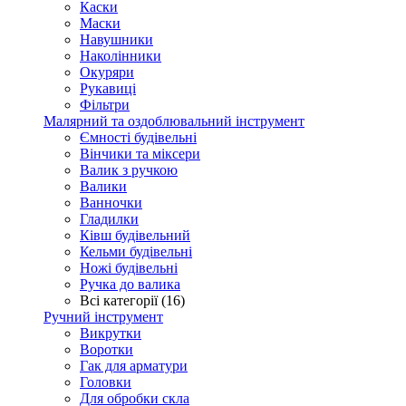
Каски
Маски
Навушники
Наколінники
Окуряри
Рукавиці
Фільтри
Малярний та оздоблювальний інструмент
Ємності будівельні
Вінчики та міксери
Валик з ручкою
Валики
Ванночки
Гладилки
Ківш будівельний
Кельми будівельні
Ножі будівельні
Ручка до валика
Всі категорії (16)
Ручний інструмент
Викрутки
Воротки
Гак для арматури
Головки
Для обробки скла