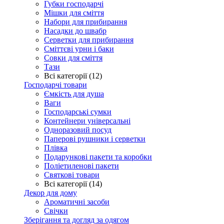
Губки господарчі
Мішки для сміття
Набори для прибирання
Насадки до швабр
Серветки для прибирання
Сміттєві урни і баки
Совки для сміття
Тази
Всі категорії (12)
Господарчі товари
Ємкість для душа
Ваги
Господарські сумки
Контейнери універсальні
Одноразовий посуд
Паперові рушники і серветки
Плівка
Подарункові пакети та коробки
Поліетиленові пакети
Святкові товари
Всі категорії (14)
Декор для дому
Ароматичні засоби
Свічки
Зберігання та догляд за одягом