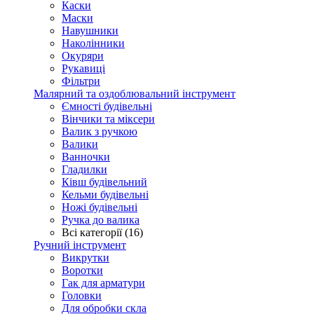
Каски
Маски
Навушники
Наколінники
Окуряри
Рукавиці
Фільтри
Малярний та оздоблювальний інструмент
Ємності будівельні
Вінчики та міксери
Валик з ручкою
Валики
Ванночки
Гладилки
Ківш будівельний
Кельми будівельні
Ножі будівельні
Ручка до валика
Всі категорії (16)
Ручний інструмент
Викрутки
Воротки
Гак для арматури
Головки
Для обробки скла