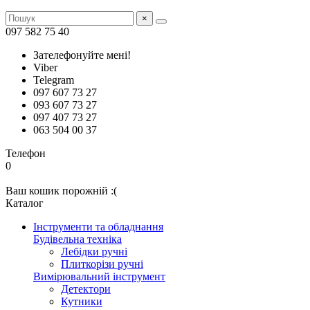
×
097 582 75 40
Зателефонуйте мені!
Viber
Telegram
097 607 73 27
093 607 73 27
097 407 73 27
063 504 00 37
Телефон
0
Ваш кошик порожній :(
Каталог
Інструменти та обладнання
Будівельна техніка
Лебідки ручні
Плиткорізи ручні
Вимірювальний інструмент
Детектори
Кутники