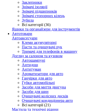
Заклепники
Знімачі ізоляції
Знімачі підшипників
Знімачі стопорних кілець
Зубила
Всі категорії (36)
Ящики та органайзери для інструментів
Автотовари
Автоаксесуари
Клеми акумуляторні
Пасти та очищувачі рук
Тримачі для телефонів в машину
Догляд за салоном та кузовом
Автошампуні
Антидощ
Антитуман
Ароматизатори для авто
Ганчірки для авто
Губки автомобільні
Засоби для миття двигуна
Засоби для шин
Очищувачі колісних дисків
Очищувачі кондиціонера авто
Всі категорії (21)
Мастила та технічні рідини