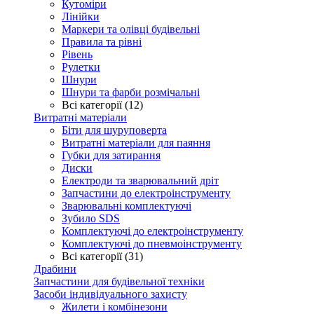
Кутоміри
Лінійки
Маркери та олівці будівельні
Правила та рівні
Рівень
Рулетки
Шнури
Шнури та фарби розмічальні
Всі категорії (12)
Витратні матеріали
Біти для шуруповерта
Витратні матеріали для паяння
Губки для затирання
Диски
Електроди та зварювальний дріт
Запчастини до електроінструменту
Зварювальні комплектуючі
Зубило SDS
Комплектуючі до електроінструменту
Комплектуючі до пневмоінструменту
Всі категорії (31)
Драбини
Запчастини для будівельної техніки
Засоби індивідуального захисту
Жилети і комбінезони