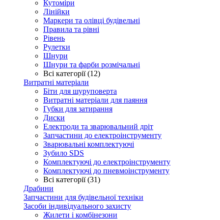
Кутоміри
Лінійки
Маркери та олівці будівельні
Правила та рівні
Рівень
Рулетки
Шнури
Шнури та фарби розмічальні
Всі категорії (12)
Витратні матеріали
Біти для шуруповерта
Витратні матеріали для паяння
Губки для затирання
Диски
Електроди та зварювальний дріт
Запчастини до електроінструменту
Зварювальні комплектуючі
Зубило SDS
Комплектуючі до електроінструменту
Комплектуючі до пневмоінструменту
Всі категорії (31)
Драбини
Запчастини для будівельної техніки
Засоби індивідуального захисту
Жилети і комбінезони