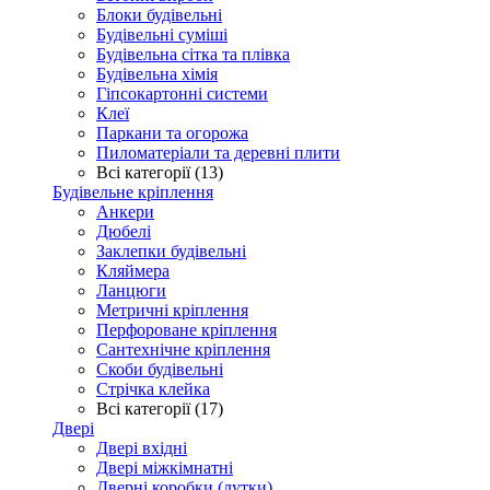
Блоки будівельні
Будівельні суміші
Будівельна сітка та плівка
Будівельна хімія
Гіпсокартонні системи
Клеї
Паркани та огорожа
Пиломатеріали та деревні плити
Всі категорії (13)
Будівельне кріплення
Анкери
Дюбелі
Заклепки будівельні
Кляймера
Ланцюги
Метричні кріплення
Перфороване кріплення
Сантехнічне кріплення
Скоби будівельні
Стрічка клейка
Всі категорії (17)
Двері
Двері вхідні
Двері міжкімнатні
Дверні коробки (лутки)