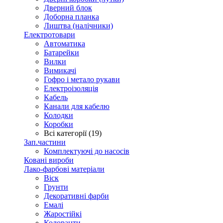
Дверний блок
Доборна планка
Лиштва (налічники)
Електротовари
Автоматика
Батарейки
Вилки
Вимикачі
Гофро і метало рукави
Електроізоляція
Кабель
Канали для кабелю
Колодки
Коробки
Всі категорії (19)
Зап.частини
Комплектуючі до насосів
Ковані вироби
Лако-фарбові матеріали
Віск
Грунти
Декоративні фарби
Емалі
Жаростійкі
Колоранти