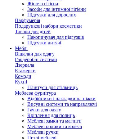
Жіноча гігієна
Засоби для інтимної гігієни
Підгузки для дорослих
Парфумерія
Подарункові набори косметики
Товари для дітей
Накопичувач для підгузків
Підгузки дитячі
Меблі
Вішалки для одягу
Гардеробні системи
Дзеркала
Етажерки
Комоди
Кухні
Плінтуси для стільниць
Меблева фурнітура
Відбійники і накладки на ніжки
Висувні системи та направляючі
Гачки для одягу
Кріплення для полиць
Меблеві замки та магніти
Меблеві ролики та колеса
Меблеві ручки
Петлі меблеві