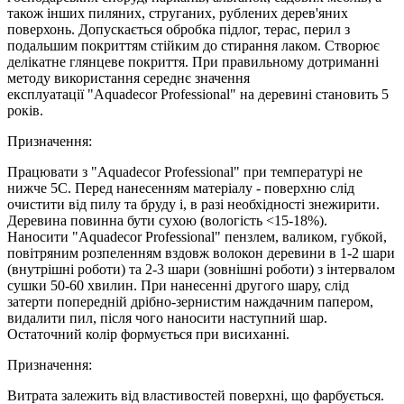
також інших пиляних, струганих, рублених дерев'яних
поверхонь. Допускається обробка підлог, терас, перил з
подальшим покриттям стійким до стирання лаком. Створює
делікатне глянцеве покриття. При правильному дотриманні
методу використання середнє значення
експлуатації "Aquadecor Professional" на деревині становить 5
років.
Призначення:
Працювати з "Aquadecor Professional" при температурі не
нижче 5С. Перед нанесенням матеріалу - поверхню слід
очистити від пилу та бруду і, в разі необхідності знежирити.
Деревина повинна бути сухою (вологість <15-18%).
Наносити "Aquadecor Professional" пензлем, валиком, губкой,
повітряним розпеленням вздовж волокон деревини в 1-2 шари
(внутрішні роботи) та 2-3 шари (зовнішні роботи) з інтервалом
сушки 50-60 хвилин. При нанесенні другого шару, слід
затерти попередній дрібно-зернистим наждачним папером,
видалити пил, після чого наносити наступний шар.
Остаточний колір формується при висиханні.
Призначення:
Витрата залежить від властивостей поверхні, що фарбується.