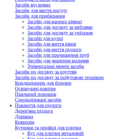
Засоби від комах
Засоби для миття посуду
Засоби для прибирання
Засоби для ванних кімнат
Засоби для догляду за меблями
Засоби для догляду за унітазом
Засоби для кухні
Засоби для миття вікон
Засоби для миття підлоги
Засоби для прочищення труб
Засоби для чищення килимів
Універсальні миючі засоби
Засоби по догляду за взуттям
Засоби по догляду за побутовою технікою
Кондиціонери для білизни
Освіжувачі повітря
Пральний порошок
Спеціалізовані засоби
Покриття для підлоги
Дерев'яна підлога
Доріжки
Ковролін
Кутники та профілі для плитки
Кут для плитки металевий
Кут для плитки пластик