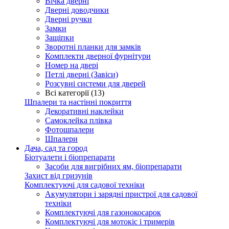
Вічка дверні
Дверні доводчики
Дверні ручки
Замки
Защіпки
Зворотні планки для замків
Комплекти дверної фурнітури
Номер на двері
Петлі дверні (Завіси)
Розсувні системи для дверей
Всі категорії (13)
Шпалери та настінні покриття
Декоративні наклейки
Самоклейка плівка
Фотошпалери
Шпалери
Дача, сад та город
Біотуалети і біопрепарати
Засоби для вигрібних ям, біопрепарати
Захист від гризунів
Комплектуючі для садової техніки
Акумулятори і зарядні пристрої для садової
техніки
Комплектуючі для газонокосарок
Комплектуючі для мотокіс і тримерів