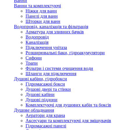
Ванни
Ванни та комплектуючі
Ніжки для ванн
Панелі для ванн
Шторки для ванн
Водопровід, каналізація та фільтрація
Арматура для зливних бачків
Водопровід
Каналізація
Підключення унітаза
Розширювальні баки, гідроакумулятори
Сифони
Трапи
Фільтри і системи очищення води
Шланги для підключення
Душові кабіни, гідробокси
Гідромасажні бокси
Душові двері та стінки
Душові кабіни
Душові піддони
Комплектуючі для душових кабін та боксів
Душове обладнання
Аератори для крана
Аксесуари та комплектуючі для змішувачів
Гідромасажні панелі