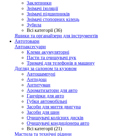
Заклепники
Знімачі ізоляції
Знімачі підшипників
Знімачі стопорних кілець
Зубила
Всі категорії (36)
Ящики та органайзери для інструментів
Автотовари
Автоаксесуари
Клеми акумуляторні
Пасти та очищувачі рук
Тримачі для телефонів в машину
Догляд за салоном та кузовом
Автошампуні
Антидощ
Антитуман
Ароматизатори для авто
Ганчірки для авто
Губки автомобільні
Засоби для миття двигуна
Засоби для шин
Очищувачі колісних дисків
Очищувачі кондиціонера авто
Всі категорії (21)
Мастила та технічні рідини