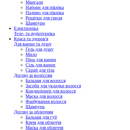
Мангали
Набори для пікніка
Паливо для пікніка
Решітки для гриля
Шампури
Електроніка
Теле- та аудіотехніка
Краса та здоров'я
Для ванни та душу
Гель для душу
Мило
Піна для ванни
Сіль для ванни
Скраб для тіла
Догляд за волоссям
Бальзам для волосся
Засоби для укладки волосся
Кондиціонер для волосся
Маска для волосся
Фарбування волосся
Шампунь
Догляд за обличчям
Бальзам для губ
Крем для обличчя
Маска для обличчя