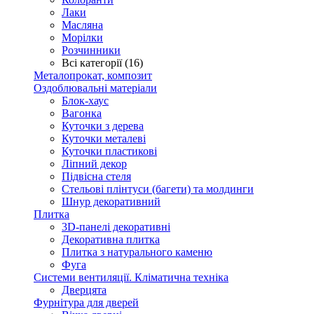
Лаки
Масляна
Морілки
Розчинники
Всі категорії (16)
Металопрокат, композит
Оздоблювальні матеріали
Блок-хаус
Вагонка
Куточки з дерева
Куточки металеві
Куточки пластикові
Ліпний декор
Підвісна стеля
Стельові плінтуси (багети) та молдинги
Шнур декоративний
Плитка
3D-панелі декоративні
Декоративна плитка
Плитка з натурального каменю
Фуга
Системи вентиляції. Кліматична техніка
Дверцята
Фурнітура для дверей