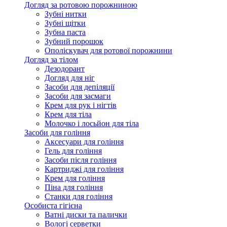
Догляд за ротовою порожниною
Зубні нитки
Зубні щітки
Зубна паста
Зубний порошок
Ополіскувач для ротової порожнини
Догляд за тілом
Дезодорант
Догляд для ніг
Засоби для депіляції
Засоби для засмаги
Крем для рук і нігтів
Крем для тіла
Молочко і лосьйон для тіла
Засоби для гоління
Аксесуари для гоління
Гель для гоління
Засоби після гоління
Картриджі для гоління
Крем для гоління
Піна для гоління
Станки для гоління
Особиста гігієна
Ватні диски та палички
Вологі серветки