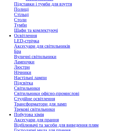
Підставки і тумби для взуття
Полиці
Стільці
Столи
Тумби
Шафи та комлектуючі
Освітлення
LED-стрічка
Аксесуари для світильників
Бра
Вуличні світильники
Лампочки
Люстри
Нічники
Настільні лампи
Підсвітка
Світильники
Світильники офісно-промислові
Студійне освітлення
Трансформатори для ламп
Трекові світильники
Побутова хімія
Аксесуари для прання
Відбілювачі та засоби для виведення плям
Господарчі мила для прання