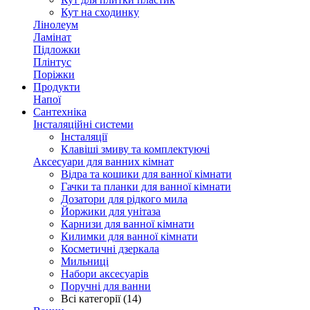
Кут на сходинку
Лінолеум
Ламінат
Підложки
Плінтус
Поріжки
Продукти
Напої
Сантехніка
Інсталяційні системи
Інсталяції
Клавіші змиву та комплектуючі
Аксесуари для ванних кімнат
Відра та кошики для ванної кімнати
Гачки та планки для ванної кімнати
Дозатори для рідкого мила
Йоржики для унітаза
Карнизи для ванної кімнати
Килимки для ванної кімнати
Косметичні дзеркала
Мильниці
Набори аксесуарів
Поручні для ванни
Всі категорії (14)