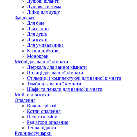
Душові шланги
Душова система
Лійки для душу
Змішувачі
Для біде
Для ванни
Для душа
Для кухні
Для умивальника
Крани побутові
Монокран
Меблі для ванної кімнати
Дзеркала для ванної кімнати
Полиці для ванної кімнати
Стільниці і комплектуючі для ванної кімнати
Тумби для ванної кімнати
Шафи та пенали для ванної кімнати
Мийки для кухні
Опалення
Водонагрівачі
Котли опалення
Печі та каміни
Радіатори опалення
Тепла підлога
Рушникосушарки