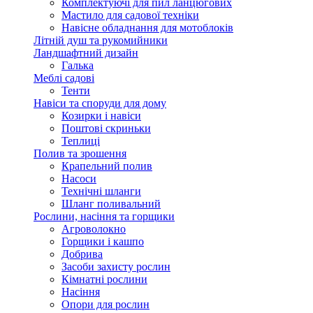
Комплектуючі для пил ланцюгових
Мастило для садової техніки
Навісне обладнання для мотоблоків
Літній душ та рукомийники
Ландшафтний дизайн
Галька
Меблі садові
Тенти
Навіси та споруди для дому
Козирки і навіси
Поштові скриньки
Теплиці
Полив та зрошення
Крапельний полив
Насоси
Технічні шланги
Шланг поливальний
Рослини, насіння та горщики
Агроволокно
Горщики і кашпо
Добрива
Засоби захисту рослин
Кімнатні рослини
Насіння
Опори для рослин