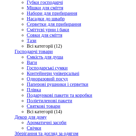
Губки господарчі
Мішки для сміття
Набори для прибирання
Насадки до швабр
Серветки для прибирання
Сміттєві урни і баки
Совки для сміття
Тази
Всі категорії (12)
Господарчі товари
Ємкість для душа
Ваги
Господарські сумки
Контейнери універсальні
Одноразовий посуд
Паперові рушники і серветки
Плівка
Подарункові пакети та коробки
Поліетиленові пакети
Святкові товари
Всі категорії (14)
Декор для дому
Ароматичні засоби
Свічки
Зберігання та догляд за одягом