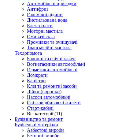
Автомобільні присадки
Антифриз
Гальмівні рідини
Дистильована вода
Електроліти
Моторні мастила
Омивачі скла
Промивки та очищувачі
Трансмісійні мастила
Техдопомога
Балонні та свічні ключі
Вогнегасники автомобільні
Герметики автомобільні
Домкрати
Каністри
Клеї та ремонтні засоби
Лійки (воронки)
Насоси автомобільні
Світловідбиваючі жилети
Старт-кабелі
Всі категорії (11)
Будівництво та ремонт
Будівельні матеріали
Азбестові вироби
Бетонні вироби