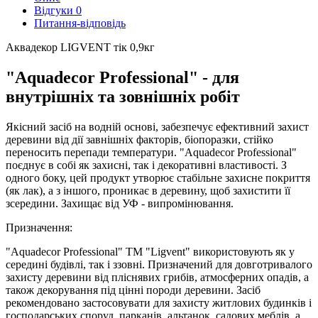
Відгуки
0
Питання-відповідь
Аквадекор LIGVENT тік 0,9кг
"Aquadecor Professional" - для
внутрішніх та зовнішніх робіт
Якісний засіб на водній основі, забезпечує ефективний захист
деревини від дії завнішніх факторів, біопоразки, стійко
переносить перепади температури. "Aquadecor Professional"
поєднує в собі як захисні, так і декоративні властивості. З
одного боку, цей продукт утворює стабільне захисне покриття
(як лак), а з іншого, проникає в деревину, щоб захистити її
зсередини. Захищає від УФ - випромінювання.
Призначення:
"Aquadecor Professional" ТМ "Ligvent" використовують як у
середині будівлі, так і ззовні. Призначений для довготривалого
захисту деревини від пліснявих грибів, атмосферних опадів, а
також декорування під цінні породи деревини. Засіб
рекомендовано застосовувати для захисту житлових будинків і
господарських споруд, парканів, альтанок, садових меблів, а