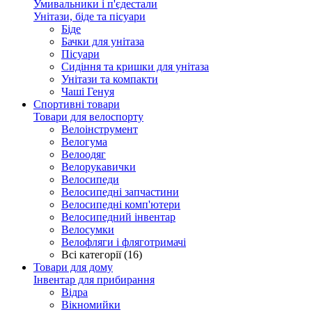
Умивальники і п'єдестали
Унітази, біде та пісуари
Біде
Бачки для унітаза
Пісуари
Сидіння та кришки для унітаза
Унітази та компакти
Чаші Генуя
Спортивні товари
Товари для велоспорту
Велоінструмент
Велогума
Велоодяг
Велорукавички
Велосипеди
Велосипедні запчастини
Велосипедні комп'ютери
Велосипедний інвентар
Велосумки
Велофляги і фляготримачі
Всі категорії (16)
Товари для дому
Інвентар для прибирання
Відра
Вікномийки