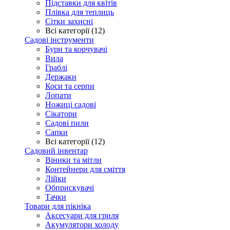
Підставки для квітів
Плівка для теплиць
Сітки захисні
Всі категорії (12)
Садові інструменти
Бури та корчувачі
Вила
Граблі
Держаки
Коси та серпи
Лопати
Ножиці садові
Сікатори
Садові пили
Сапки
Всі категорії (12)
Садовий інвентар
Віники та мітли
Контейнери для сміття
Лійки
Обприскувачі
Тачки
Товари для пікніка
Аксесуари для гриля
Акумулятори холоду