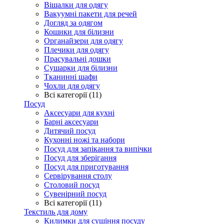
Вішалки для одягу
Вакуумні пакети для речей
Догляд за одягом
Кошики для білизни
Органайзери для одягу
Плечики для одягу
Прасувальні дошки
Сушарки для білизни
Тканинні шафи
Чохли для одягу
Всі категорії (11)
Посуд
Аксесуари для кухні
Барні аксесуари
Дитячий посуд
Кухонні ножі та набори
Посуд для запікання та випічки
Посуд для зберігання
Посуд для приготування
Сервірування столу
Столовий посуд
Сувенірний посуд
Всі категорії (11)
Текстиль для дому
Килимки для сушіння посуду