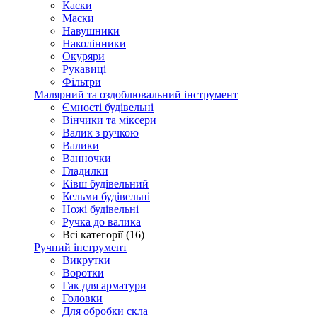
Каски
Маски
Навушники
Наколінники
Окуряри
Рукавиці
Фільтри
Малярний та оздоблювальний інструмент
Ємності будівельні
Вінчики та міксери
Валик з ручкою
Валики
Ванночки
Гладилки
Ківш будівельний
Кельми будівельні
Ножі будівельні
Ручка до валика
Всі категорії (16)
Ручний інструмент
Викрутки
Воротки
Гак для арматури
Головки
Для обробки скла