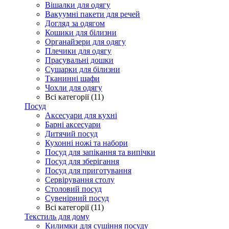
Вішалки для одягу
Вакуумні пакети для речей
Догляд за одягом
Кошики для білизни
Органайзери для одягу
Плечики для одягу
Прасувальні дошки
Сушарки для білизни
Тканинні шафи
Чохли для одягу
Всі категорії (11)
Посуд
Аксесуари для кухні
Барні аксесуари
Дитячий посуд
Кухонні ножі та набори
Посуд для запікання та випічки
Посуд для зберігання
Посуд для приготування
Сервірування столу
Столовий посуд
Сувенірний посуд
Всі категорії (11)
Текстиль для дому
Килимки для сушіння посуду