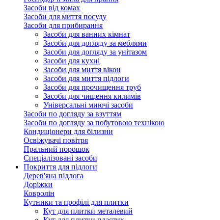
Засоби від комах
Засоби для миття посуду
Засоби для прибирання
Засоби для ванних кімнат
Засоби для догляду за меблями
Засоби для догляду за унітазом
Засоби для кухні
Засоби для миття вікон
Засоби для миття підлоги
Засоби для прочищення труб
Засоби для чищення килимів
Універсальні миючі засоби
Засоби по догляду за взуттям
Засоби по догляду за побутовою технікою
Кондиціонери для білизни
Освіжувачі повітря
Пральний порошок
Спеціалізовані засоби
Покриття для підлоги
Дерев'яна підлога
Доріжки
Ковролін
Кутники та профілі для плитки
Кут для плитки металевий
Кут для плитки пластик