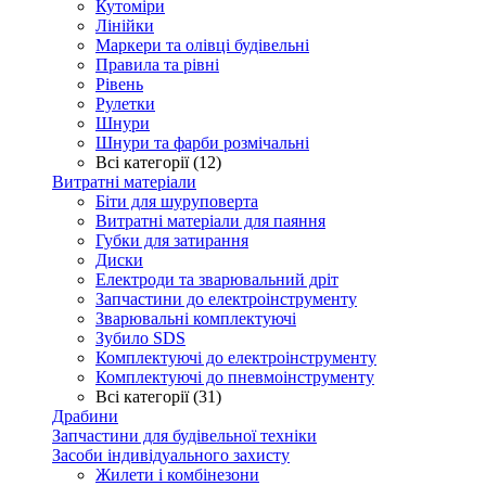
Кутоміри
Лінійки
Маркери та олівці будівельні
Правила та рівні
Рівень
Рулетки
Шнури
Шнури та фарби розмічальні
Всі категорії (12)
Витратні матеріали
Біти для шуруповерта
Витратні матеріали для паяння
Губки для затирання
Диски
Електроди та зварювальний дріт
Запчастини до електроінструменту
Зварювальні комплектуючі
Зубило SDS
Комплектуючі до електроінструменту
Комплектуючі до пневмоінструменту
Всі категорії (31)
Драбини
Запчастини для будівельної техніки
Засоби індивідуального захисту
Жилети і комбінезони