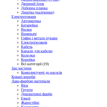
Дверний блок
Доборна планка
Лиштва (налічники)
Електротовари
Автоматика
Батарейки
Вилки
Вимикачі
Гофро і метало рукави
Електроізоляція
Кабель
Канали для кабелю
Колодки
Коробки
Всі категорії (19)
Зап.частини
Комплектуючі до насосів
Ковані вироби
Лако-фарбові матеріали
Віск
Грунти
Декоративні фарби
Емалі
Жаростійкі
Колоранти