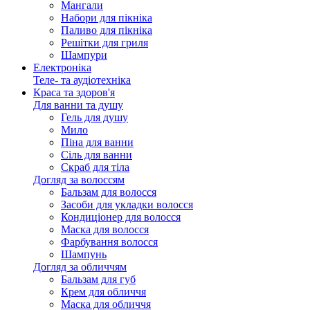
Мангали
Набори для пікніка
Паливо для пікніка
Решітки для гриля
Шампури
Електроніка
Теле- та аудіотехніка
Краса та здоров'я
Для ванни та душу
Гель для душу
Мило
Піна для ванни
Сіль для ванни
Скраб для тіла
Догляд за волоссям
Бальзам для волосся
Засоби для укладки волосся
Кондиціонер для волосся
Маска для волосся
Фарбування волосся
Шампунь
Догляд за обличчям
Бальзам для губ
Крем для обличчя
Маска для обличчя