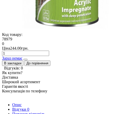
Код товару:
78979
0
Ціна244.00грн.
Зараз немає
В закладки
До порівняння
Відгуків: 0
Як купити?
Доставка
Широкий асортимент
Гарантія якості
Консультація по телефону
Опис
Відгуки
0
Питання-відповідь