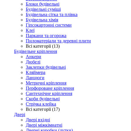
Блоки будівельні
Будівельні суміші
Будівельна сітка та плівка
Будівельна хімія
Гіпсокартонні системи
Клеї
Паркани та огорожа
Пиломатеріали та деревні плити
Всі категорії (13)
Будівельне кріплення
Анкери
Дюбелі
Заклепки будівельні
Кляймера
Ланцюги
Метричні кріплення
Перфороване кріплення
Сантехнічне кріплення
Скоби будівельні
Стрічка клейка
Всі категорії (17)
Двері
Двері вхідні
Двері міжкімнатні
Дверні коробки (лутки)