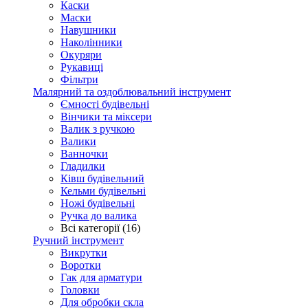
Каски
Маски
Навушники
Наколінники
Окуряри
Рукавиці
Фільтри
Малярний та оздоблювальний інструмент
Ємності будівельні
Вінчики та міксери
Валик з ручкою
Валики
Ванночки
Гладилки
Ківш будівельний
Кельми будівельні
Ножі будівельні
Ручка до валика
Всі категорії (16)
Ручний інструмент
Викрутки
Воротки
Гак для арматури
Головки
Для обробки скла