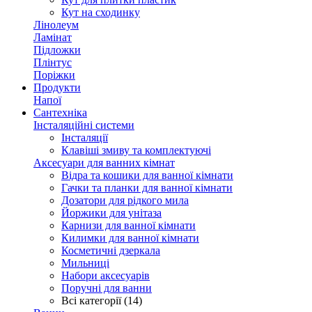
Кут на сходинку
Лінолеум
Ламінат
Підложки
Плінтус
Поріжки
Продукти
Напої
Сантехніка
Інсталяційні системи
Інсталяції
Клавіші змиву та комплектуючі
Аксесуари для ванних кімнат
Відра та кошики для ванної кімнати
Гачки та планки для ванної кімнати
Дозатори для рідкого мила
Йоржики для унітаза
Карнизи для ванної кімнати
Килимки для ванної кімнати
Косметичні дзеркала
Мильниці
Набори аксесуарів
Поручні для ванни
Всі категорії (14)