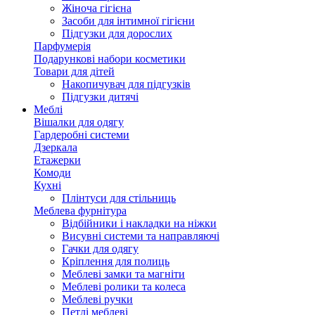
Жіноча гігієна
Засоби для інтимної гігієни
Підгузки для дорослих
Парфумерія
Подарункові набори косметики
Товари для дітей
Накопичувач для підгузків
Підгузки дитячі
Меблі
Вішалки для одягу
Гардеробні системи
Дзеркала
Етажерки
Комоди
Кухні
Плінтуси для стільниць
Меблева фурнітура
Відбійники і накладки на ніжки
Висувні системи та направляючі
Гачки для одягу
Кріплення для полиць
Меблеві замки та магніти
Меблеві ролики та колеса
Меблеві ручки
Петлі меблеві