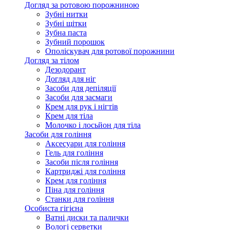
Догляд за ротовою порожниною
Зубні нитки
Зубні щітки
Зубна паста
Зубний порошок
Ополіскувач для ротової порожнини
Догляд за тілом
Дезодорант
Догляд для ніг
Засоби для депіляції
Засоби для засмаги
Крем для рук і нігтів
Крем для тіла
Молочко і лосьйон для тіла
Засоби для гоління
Аксесуари для гоління
Гель для гоління
Засоби після гоління
Картриджі для гоління
Крем для гоління
Піна для гоління
Станки для гоління
Особиста гігієна
Ватні диски та палички
Вологі серветки