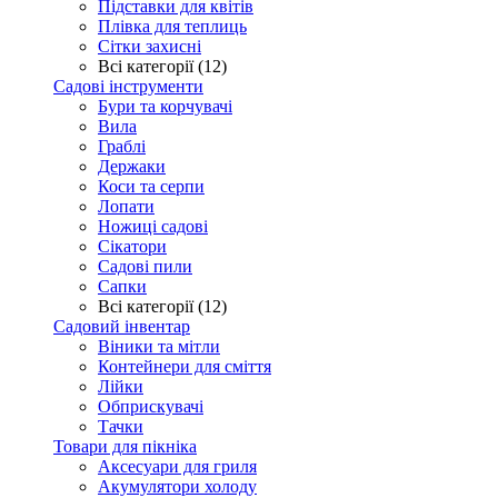
Підставки для квітів
Плівка для теплиць
Сітки захисні
Всі категорії (12)
Садові інструменти
Бури та корчувачі
Вила
Граблі
Держаки
Коси та серпи
Лопати
Ножиці садові
Сікатори
Садові пили
Сапки
Всі категорії (12)
Садовий інвентар
Віники та мітли
Контейнери для сміття
Лійки
Обприскувачі
Тачки
Товари для пікніка
Аксесуари для гриля
Акумулятори холоду