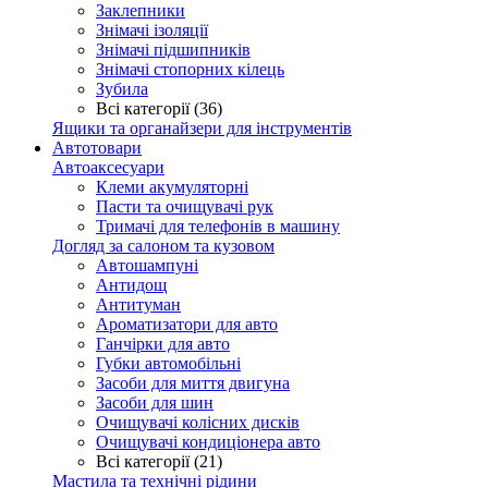
Заклепники
Знімачі ізоляції
Знімачі підшипників
Знімачі стопорних кілець
Зубила
Всі категорії (36)
Ящики та органайзери для інструментів
Автотовари
Автоаксесуари
Клеми акумуляторні
Пасти та очищувачі рук
Тримачі для телефонів в машину
Догляд за салоном та кузовом
Автошампуні
Антидощ
Антитуман
Ароматизатори для авто
Ганчірки для авто
Губки автомобільні
Засоби для миття двигуна
Засоби для шин
Очищувачі колісних дисків
Очищувачі кондиціонера авто
Всі категорії (21)
Мастила та технічні рідини