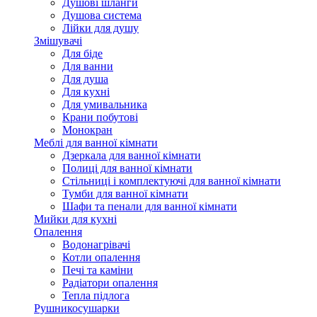
Душові шланги
Душова система
Лійки для душу
Змішувачі
Для біде
Для ванни
Для душа
Для кухні
Для умивальника
Крани побутові
Монокран
Меблі для ванної кімнати
Дзеркала для ванної кімнати
Полиці для ванної кімнати
Стільниці і комплектуючі для ванної кімнати
Тумби для ванної кімнати
Шафи та пенали для ванної кімнати
Мийки для кухні
Опалення
Водонагрівачі
Котли опалення
Печі та каміни
Радіатори опалення
Тепла підлога
Рушникосушарки