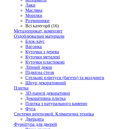
Лаки
Масляна
Морілки
Розчинники
Всі категорії (16)
Металопрокат, композит
Оздоблювальні матеріали
Блок-хаус
Вагонка
Куточки з дерева
Куточки металеві
Куточки пластикові
Ліпний декор
Підвісна стеля
Стельові плінтуси (багети) та молдинги
Шнур декоративний
Плитка
3D-панелі декоративні
Декоративна плитка
Плитка з натурального каменю
Фуга
Системи вентиляції. Кліматична техніка
Дверцята
Фурнітура для дверей