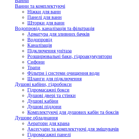
Ванни
Ванни та комплектуючі
Ніжки для ванн
Панелі для ванн
Шторки для ванн
Водопровід, каналізація та фільтрація
Арматура для зливних бачків
Водопровід
Каналізація
Підключення унітаза
Розширювальні баки, гідроакумулятори
Сифони
Трапи
Фільтри і системи очищення води
Шланги для підключення
Душові кабіни, гідробокси
Гідромасажні бокси
Душові двері та стінки
Душові кабіни
Душові піддони
Комплектуючі для душових кабін та боксів
Душове обладнання
Аератори для крана
Аксесуари та комплектуючі для змішувачів
Гідромасажні панелі