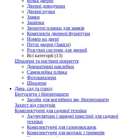
Вічка дверні
Дверні доводчики
Дверні ручки
Замки
Защіпки
Зворотні планки для замків
Комплекти дверної фурнітури
Номер на двері
Петлі дверні (Завіси)
Розсувні системи для дверей
Всі категорії (13)
Шпалери та настінні покриття
Декоративні наклейки
Самоклейка плівка
Фотошпалери
Шпалери
Дача, сад та город
Біотуалети і біопрепарати
Засоби для вигрібних ям, біопрепарати
Захист від гризунів
Комплектуючі для садової техніки
Акумулятори і зарядні пристрої для садової
техніки
Комплектуючі для газонокосарок
Комплектуючі для мотокіс і тримерів