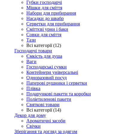
Губки господарчі
Мішки для сміття
Набори для прибирання
Насадки до швабр
Серветки для прибирання
Сміттєві урни і баки
Совки для сміття
Тази
Всі категорії (12)
Господарчі товари
Ємкість для душа
Ваги
Господарські сумки
Контейнери універсальні
Одноразовий посуд
Паперові рушники і серветки
Плівка
Подарункові пакети та коробки
Поліетиленові пакети
Святкові товари
Всі категорії (14)
Декор для дому
Ароматичні засоби
Свічки
Зберігання та догляд за одягом