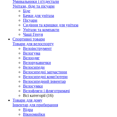
Умивальники і п'єдестали
Унітази, біде та пісуари
Біде
Бачки для унітаза
Пісуари
Сидіння та кришки для унітаза
Унітази та компакти
Чаші Генуя
Спортивні товари
Товари для велоспорту
Велоінструмент
Велогума
Велоодяг
Велорукавички
Велосипеди
Велосипедні запчастини
Велосипедні комп'ютери
Велосипедний інвентар
Велосумки
Велофляги і фляготримачі
Всі категорії (16)
Товари для дому
Інвентар для прибирання
Відра
Вікномийки