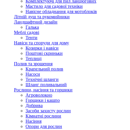
Комплектуючі для пил ланцюгових
Мастило для садової техніки
Навісне обладнання для мотоблоків
Літній душ та рукомийники
Ландшафтний дизайн
Галька
Меблі садові
Тенти
Навіси та споруди для дому
Козирки і навіси
Поштові скриньки
Теплиці
Полив та зрошення
Крапельний полив
Насоси
Технічні шланги
Шланг поливальний
Рослини, насіння та горщики
Агроволокно
Горщики і кашпо
Добрива
Засоби захисту рослин
Кімнатні рослини
Насіння
Опори для рослин