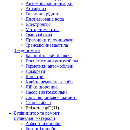
Автомобільні присадки
Антифриз
Гальмівні рідини
Дистильована вода
Електроліти
Моторні мастила
Омивачі скла
Промивки та очищувачі
Трансмісійні мастила
Техдопомога
Балонні та свічні ключі
Вогнегасники автомобільні
Герметики автомобільні
Домкрати
Каністри
Клеї та ремонтні засоби
Лійки (воронки)
Насоси автомобільні
Світловідбиваючі жилети
Старт-кабелі
Всі категорії (11)
Будівництво та ремонт
Будівельні матеріали
Азбестові вироби
Бетонні вироби