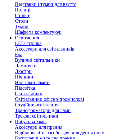
Підставки і тумби для взуття
Полиці
Стільці
Столи
Тумби
Шафи та комлектуючі
Освітлення
LED-стрічка
Аксесуари для світильників
Бра
Вуличні світильники
Лампочки
Люстри
Нічники
Настільні лампи
Підсвітка
Світильники
Світильники офісно-промислові
Студійне освітлення
Трансформатори для ламп
Трекові світильники
Побутова хімія
Аксесуари для прання
Відбілювачі та засоби для виведення плям
Господарчі мила для прання