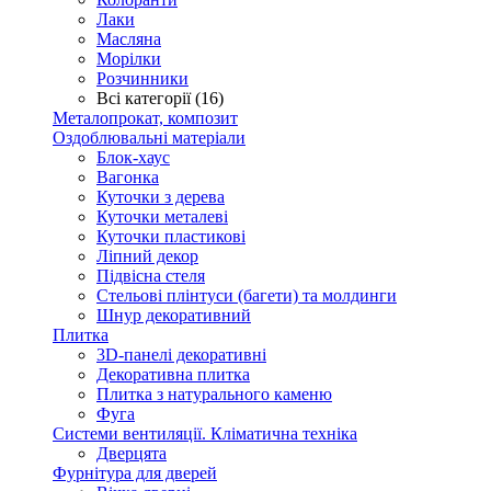
Лаки
Масляна
Морілки
Розчинники
Всі категорії (16)
Металопрокат, композит
Оздоблювальні матеріали
Блок-хаус
Вагонка
Куточки з дерева
Куточки металеві
Куточки пластикові
Ліпний декор
Підвісна стеля
Стельові плінтуси (багети) та молдинги
Шнур декоративний
Плитка
3D-панелі декоративні
Декоративна плитка
Плитка з натурального каменю
Фуга
Системи вентиляції. Кліматична техніка
Дверцята
Фурнітура для дверей