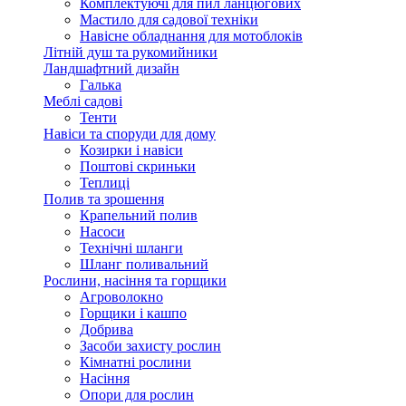
Комплектуючі для пил ланцюгових
Мастило для садової техніки
Навісне обладнання для мотоблоків
Літній душ та рукомийники
Ландшафтний дизайн
Галька
Меблі садові
Тенти
Навіси та споруди для дому
Козирки і навіси
Поштові скриньки
Теплиці
Полив та зрошення
Крапельний полив
Насоси
Технічні шланги
Шланг поливальний
Рослини, насіння та горщики
Агроволокно
Горщики і кашпо
Добрива
Засоби захисту рослин
Кімнатні рослини
Насіння
Опори для рослин