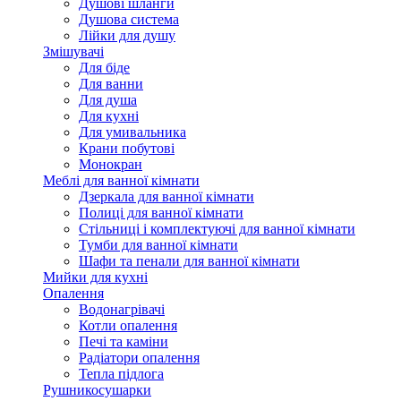
Душові шланги
Душова система
Лійки для душу
Змішувачі
Для біде
Для ванни
Для душа
Для кухні
Для умивальника
Крани побутові
Монокран
Меблі для ванної кімнати
Дзеркала для ванної кімнати
Полиці для ванної кімнати
Стільниці і комплектуючі для ванної кімнати
Тумби для ванної кімнати
Шафи та пенали для ванної кімнати
Мийки для кухні
Опалення
Водонагрівачі
Котли опалення
Печі та каміни
Радіатори опалення
Тепла підлога
Рушникосушарки