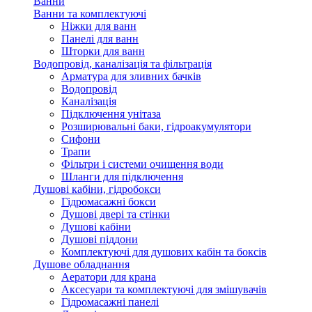
Ванни
Ванни та комплектуючі
Ніжки для ванн
Панелі для ванн
Шторки для ванн
Водопровід, каналізація та фільтрація
Арматура для зливних бачків
Водопровід
Каналізація
Підключення унітаза
Розширювальні баки, гідроакумулятори
Сифони
Трапи
Фільтри і системи очищення води
Шланги для підключення
Душові кабіни, гідробокси
Гідромасажні бокси
Душові двері та стінки
Душові кабіни
Душові піддони
Комплектуючі для душових кабін та боксів
Душове обладнання
Аератори для крана
Аксесуари та комплектуючі для змішувачів
Гідромасажні панелі