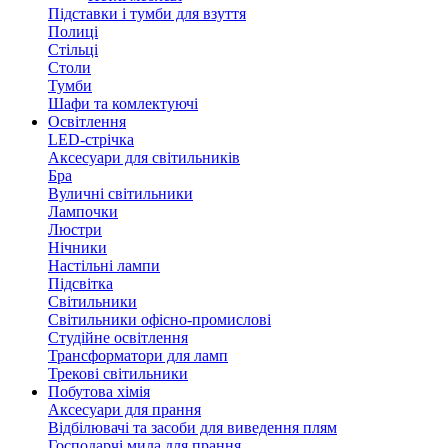
Підставки і тумби для взуття
Полиці
Стільці
Столи
Тумби
Шафи та комлектуючі
Освітлення
LED-стрічка
Аксесуари для світильників
Бра
Вуличні світильники
Лампочки
Люстри
Нічники
Настільні лампи
Підсвітка
Світильники
Світильники офісно-промислові
Студійне освітлення
Трансформатори для ламп
Трекові світильники
Побутова хімія
Аксесуари для прання
Відбілювачі та засоби для виведення плям
Господарчі мила для прання