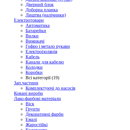
Дверний блок
Доборна планка
Лиштва (налічники)
Електротовари
Автоматика
Батарейки
Вилки
Вимикачі
Гофро і метало рукави
Електроізоляція
Кабель
Канали для кабелю
Колодки
Коробки
Всі категорії (19)
Зап.частини
Комплектуючі до насосів
Ковані вироби
Лако-фарбові матеріали
Віск
Грунти
Декоративні фарби
Емалі
Жаростійкі
Колоранти