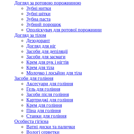
Догляд за ротовою порожниною
Зубні нитки
Зубні щітки
Зубна паста
Зубний порошок
Ополіскувач для ротової порожнини
Догляд за тілом
Дезодорант
Догляд для ніг
Засоби для депіляції
Засоби для засмаги
Крем для рук і нігтів
Крем для тіла
Молочко і лосьйон для тіла
Засоби для гоління
Аксесуари для гоління
Гель для гоління
Засоби після гоління
Картриджі для гоління
Крем для гоління
Піна для гоління
Станки для гоління
Особиста гігієна
Ватні диски та палички
Вологі серветки