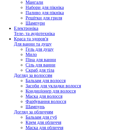
Мангали
Набори для пікніка
Паливо для пікніка
Решітки для гриля
Шампури
Електроніка
Теле- та аудіотехніка
Краса та здоров'я
Для ванни та душу
Гель для душу
Мило
Піна для ванни
Сіль для ванни
Скраб для тіла
Догляд за волоссям
Бальзам для волосся
Засоби для укладки волосся
Кондиціонер для волосся
Маска для волосся
Фарбування волосся
Шампунь
Догляд за обличчям
Бальзам для губ
Крем для обличчя
Маска для обличчя