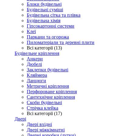
Блоки будівельні
Будівельні суміші
Будівельна сітка та плівка
Будівельна хімія
Гіпсокартонні системи
Клеї
Паркани та огорожа
Пиломатеріали та деревні плити
Всі категорії (13)
Будівельне кріплення
Анкери
Дюбелі
Заклепки будівельні
Кляймера
Ланцюги
Метричні кріплення
Перфороване кріплення
Сантехнічне кріплення
Скоби будівельні
Стрічка клейка
Всі категорії (17)
Двері
Двері вхідні
Двері міжкімнатні
Дверні коробки (лутки)