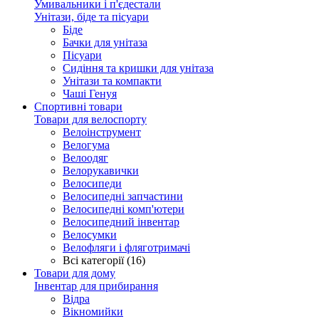
Умивальники і п'єдестали
Унітази, біде та пісуари
Біде
Бачки для унітаза
Пісуари
Сидіння та кришки для унітаза
Унітази та компакти
Чаші Генуя
Спортивні товари
Товари для велоспорту
Велоінструмент
Велогума
Велоодяг
Велорукавички
Велосипеди
Велосипедні запчастини
Велосипедні комп'ютери
Велосипедний інвентар
Велосумки
Велофляги і фляготримачі
Всі категорії (16)
Товари для дому
Інвентар для прибирання
Відра
Вікномийки