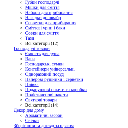
Губки господарчі
Мішки для сміття
Набори для прибирання
Насадки до швабр
Серветки для прибирання
Сміттєві урни і баки
Совки для сміття
Тази
Всі категорії (12)
Господарчі товари
Ємкість для душа
Ваги
Господарські сумки
Контейнери універсальні
Одноразовий посуд
Паперові рушники і серветки
Плівка
Подарункові пакети та коробки
Поліетиленові пакети
Святкові товари
Всі категорії (14)
Декор для дому
Ароматичні засоби
Свічки
Зберігання та догляд за одягом