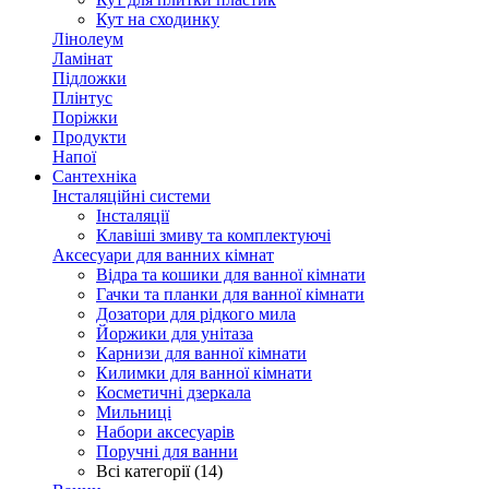
Кут на сходинку
Лінолеум
Ламінат
Підложки
Плінтус
Поріжки
Продукти
Напої
Сантехніка
Інсталяційні системи
Інсталяції
Клавіші змиву та комплектуючі
Аксесуари для ванних кімнат
Відра та кошики для ванної кімнати
Гачки та планки для ванної кімнати
Дозатори для рідкого мила
Йоржики для унітаза
Карнизи для ванної кімнати
Килимки для ванної кімнати
Косметичні дзеркала
Мильниці
Набори аксесуарів
Поручні для ванни
Всі категорії (14)