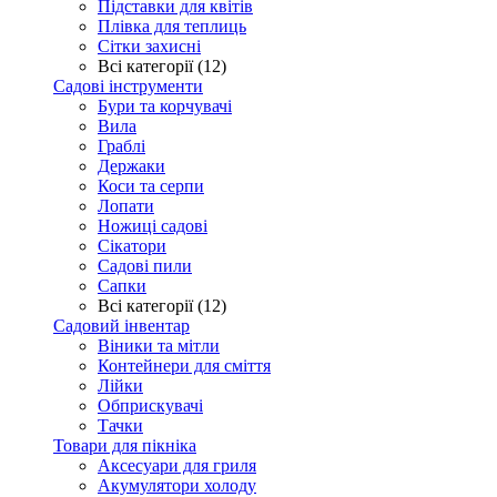
Підставки для квітів
Плівка для теплиць
Сітки захисні
Всі категорії (12)
Садові інструменти
Бури та корчувачі
Вила
Граблі
Держаки
Коси та серпи
Лопати
Ножиці садові
Сікатори
Садові пили
Сапки
Всі категорії (12)
Садовий інвентар
Віники та мітли
Контейнери для сміття
Лійки
Обприскувачі
Тачки
Товари для пікніка
Аксесуари для гриля
Акумулятори холоду