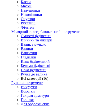
Каски
Маски
Навушники
Наколінники
Окуряри
Рукавиці
Фільтри
Малярний та оздоблювальний інструмент
Ємності будівельні
Вінчики та міксери
Валик з ручкою
Валики
Ванночки
Гладилки
Ківш будівельний
Кельми будівельні
Ножі будівельні
Ручка до валика
Всі категорії (16)
Ручний інструмент
Викрутки
Воротки
Гак для арматури
Головки
Для обробки скла