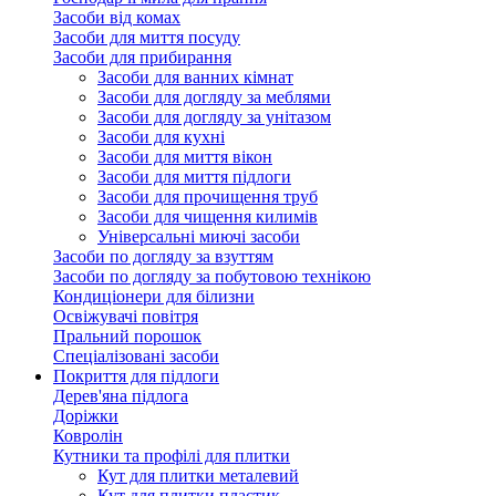
Засоби від комах
Засоби для миття посуду
Засоби для прибирання
Засоби для ванних кімнат
Засоби для догляду за меблями
Засоби для догляду за унітазом
Засоби для кухні
Засоби для миття вікон
Засоби для миття підлоги
Засоби для прочищення труб
Засоби для чищення килимів
Універсальні миючі засоби
Засоби по догляду за взуттям
Засоби по догляду за побутовою технікою
Кондиціонери для білизни
Освіжувачі повітря
Пральний порошок
Спеціалізовані засоби
Покриття для підлоги
Дерев'яна підлога
Доріжки
Ковролін
Кутники та профілі для плитки
Кут для плитки металевий
Кут для плитки пластик