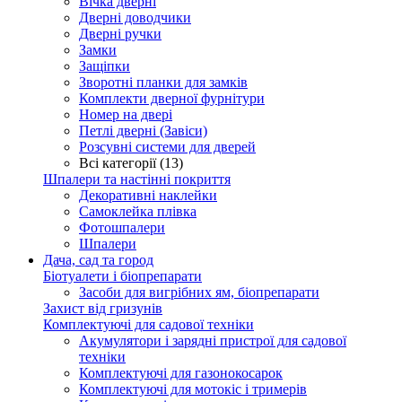
Вічка дверні
Дверні доводчики
Дверні ручки
Замки
Защіпки
Зворотні планки для замків
Комплекти дверної фурнітури
Номер на двері
Петлі дверні (Завіси)
Розсувні системи для дверей
Всі категорії (13)
Шпалери та настінні покриття
Декоративні наклейки
Самоклейка плівка
Фотошпалери
Шпалери
Дача, сад та город
Біотуалети і біопрепарати
Засоби для вигрібних ям, біопрепарати
Захист від гризунів
Комплектуючі для садової техніки
Акумулятори і зарядні пристрої для садової
техніки
Комплектуючі для газонокосарок
Комплектуючі для мотокіс і тримерів