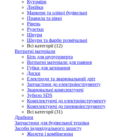
Кутоміри
Лінійки
Маркери та олівці будівельні
Правила та рівні
Рівень
Рулетки
Шнури
Шнури та фарби розмічальні
Всі категорії (12)
Витратні матеріали
Біти для шуруповерта
Витратні матеріали для паяння
Губки для затирання
Диски
Електроди та зварювальний дріт
Запчастини до електроінструменту
Зварювальні комплектуючі
Зубило SDS
Комплектуючі до електроінструменту
Комплектуючі до пневмоінструменту
Всі категорії (31)
Драбини
Запчастини для будівельної техніки
Засоби індивідуального захисту
Жилети і комбінезони