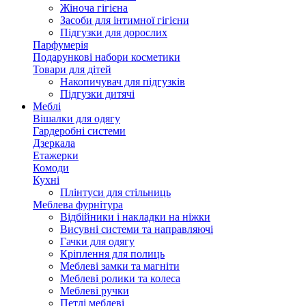
Жіноча гігієна
Засоби для інтимної гігієни
Підгузки для дорослих
Парфумерія
Подарункові набори косметики
Товари для дітей
Накопичувач для підгузків
Підгузки дитячі
Меблі
Вішалки для одягу
Гардеробні системи
Дзеркала
Етажерки
Комоди
Кухні
Плінтуси для стільниць
Меблева фурнітура
Відбійники і накладки на ніжки
Висувні системи та направляючі
Гачки для одягу
Кріплення для полиць
Меблеві замки та магніти
Меблеві ролики та колеса
Меблеві ручки
Петлі меблеві