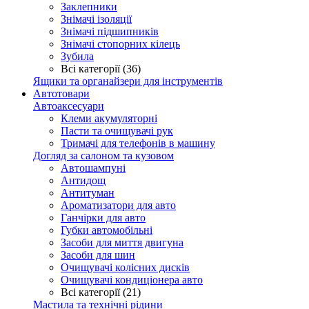
Заклепники
Знімачі ізоляції
Знімачі підшипників
Знімачі стопорних кілець
Зубила
Всі категорії (36)
Ящики та органайзери для інструментів
Автотовари
Автоаксесуари
Клеми акумуляторні
Пасти та очищувачі рук
Тримачі для телефонів в машину
Догляд за салоном та кузовом
Автошампуні
Антидощ
Антитуман
Ароматизатори для авто
Ганчірки для авто
Губки автомобільні
Засоби для миття двигуна
Засоби для шин
Очищувачі колісних дисків
Очищувачі кондиціонера авто
Всі категорії (21)
Мастила та технічні рідини