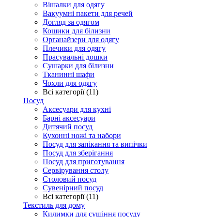
Вішалки для одягу
Вакуумні пакети для речей
Догляд за одягом
Кошики для білизни
Органайзери для одягу
Плечики для одягу
Прасувальні дошки
Сушарки для білизни
Тканинні шафи
Чохли для одягу
Всі категорії (11)
Посуд
Аксесуари для кухні
Барні аксесуари
Дитячий посуд
Кухонні ножі та набори
Посуд для запікання та випічки
Посуд для зберігання
Посуд для приготування
Сервірування столу
Столовий посуд
Сувенірний посуд
Всі категорії (11)
Текстиль для дому
Килимки для сушіння посуду