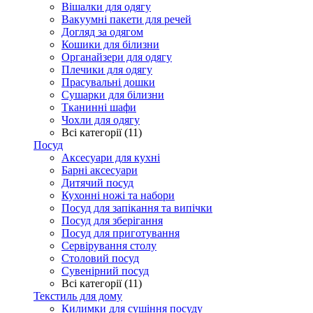
Вішалки для одягу
Вакуумні пакети для речей
Догляд за одягом
Кошики для білизни
Органайзери для одягу
Плечики для одягу
Прасувальні дошки
Сушарки для білизни
Тканинні шафи
Чохли для одягу
Всі категорії (11)
Посуд
Аксесуари для кухні
Барні аксесуари
Дитячий посуд
Кухонні ножі та набори
Посуд для запікання та випічки
Посуд для зберігання
Посуд для приготування
Сервірування столу
Столовий посуд
Сувенірний посуд
Всі категорії (11)
Текстиль для дому
Килимки для сушіння посуду