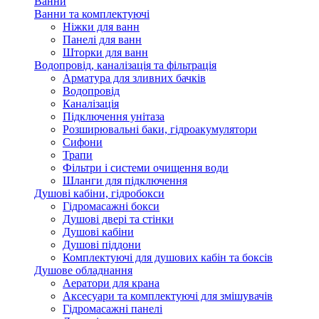
Ванни
Ванни та комплектуючі
Ніжки для ванн
Панелі для ванн
Шторки для ванн
Водопровід, каналізація та фільтрація
Арматура для зливних бачків
Водопровід
Каналізація
Підключення унітаза
Розширювальні баки, гідроакумулятори
Сифони
Трапи
Фільтри і системи очищення води
Шланги для підключення
Душові кабіни, гідробокси
Гідромасажні бокси
Душові двері та стінки
Душові кабіни
Душові піддони
Комплектуючі для душових кабін та боксів
Душове обладнання
Аератори для крана
Аксесуари та комплектуючі для змішувачів
Гідромасажні панелі