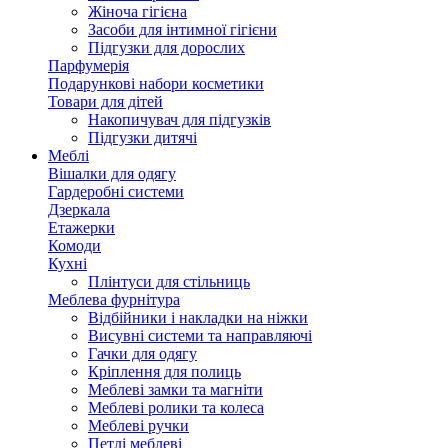
Жіноча гігієна
Засоби для інтимної гігієни
Підгузки для дорослих
Парфумерія
Подарункові набори косметики
Товари для дітей
Накопичувач для підгузків
Підгузки дитячі
Меблі
Вішалки для одягу
Гардеробні системи
Дзеркала
Етажерки
Комоди
Кухні
Плінтуси для стільниць
Меблева фурнітура
Відбійники і накладки на ніжки
Висувні системи та направляючі
Гачки для одягу
Кріплення для полиць
Меблеві замки та магніти
Меблеві ролики та колеса
Меблеві ручки
Петлі меблеві