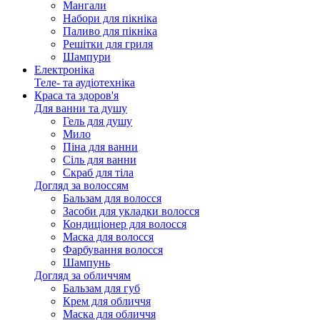
Мангали
Набори для пікніка
Паливо для пікніка
Решітки для гриля
Шампури
Електроніка
Теле- та аудіотехніка
Краса та здоров'я
Для ванни та душу
Гель для душу
Мило
Піна для ванни
Сіль для ванни
Скраб для тіла
Догляд за волоссям
Бальзам для волосся
Засоби для укладки волосся
Кондиціонер для волосся
Маска для волосся
Фарбування волосся
Шампунь
Догляд за обличчям
Бальзам для губ
Крем для обличчя
Маска для обличчя