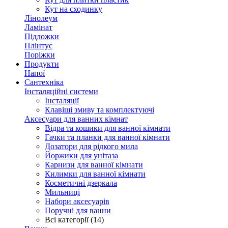
Кут на сходинку
Лінолеум
Ламінат
Підложки
Плінтус
Поріжки
Продукти
Напої
Сантехніка
Інсталяційні системи
Інсталяції
Клавіші змиву та комплектуючі
Аксесуари для ванних кімнат
Відра та кошики для ванної кімнати
Гачки та планки для ванної кімнати
Дозатори для рідкого мила
Йоржики для унітаза
Карнизи для ванної кімнати
Килимки для ванної кімнати
Косметичні дзеркала
Мильниці
Набори аксесуарів
Поручні для ванни
Всі категорії (14)