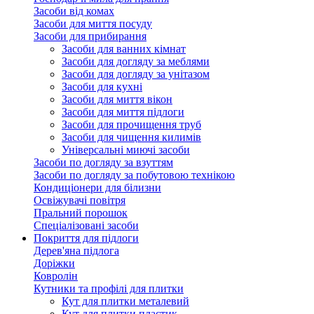
Засоби від комах
Засоби для миття посуду
Засоби для прибирання
Засоби для ванних кімнат
Засоби для догляду за меблями
Засоби для догляду за унітазом
Засоби для кухні
Засоби для миття вікон
Засоби для миття підлоги
Засоби для прочищення труб
Засоби для чищення килимів
Універсальні миючі засоби
Засоби по догляду за взуттям
Засоби по догляду за побутовою технікою
Кондиціонери для білизни
Освіжувачі повітря
Пральний порошок
Спеціалізовані засоби
Покриття для підлоги
Дерев'яна підлога
Доріжки
Ковролін
Кутники та профілі для плитки
Кут для плитки металевий
Кут для плитки пластик