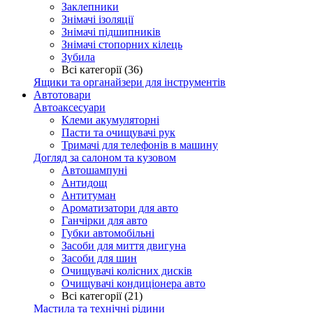
Заклепники
Знімачі ізоляції
Знімачі підшипників
Знімачі стопорних кілець
Зубила
Всі категорії (36)
Ящики та органайзери для інструментів
Автотовари
Автоаксесуари
Клеми акумуляторні
Пасти та очищувачі рук
Тримачі для телефонів в машину
Догляд за салоном та кузовом
Автошампуні
Антидощ
Антитуман
Ароматизатори для авто
Ганчірки для авто
Губки автомобільні
Засоби для миття двигуна
Засоби для шин
Очищувачі колісних дисків
Очищувачі кондиціонера авто
Всі категорії (21)
Мастила та технічні рідини