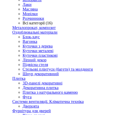
Лаки
Масляна
Морілки
Розчинники
Всі категорії (16)
Металопрокат, композит
Оздоблювальні матеріали
Блок-хаус
Вагонка
Куточки з дерева
Куточки металеві
Куточки пластикові
Ліпний декор
Підвісна стеля
Стельові плінтуси (багети) та молдинги
Шнур декоративний
Плитка
3D-панелі декоративні
Декоративна плитка
Плитка з натурального каменю
Фуга
Системи вентиляції. Кліматична техніка
Дверцята
Фурнітура для дверей