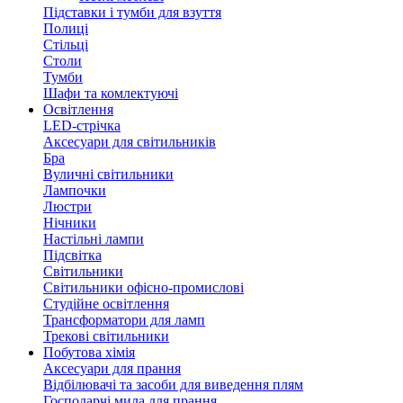
Підставки і тумби для взуття
Полиці
Стільці
Столи
Тумби
Шафи та комлектуючі
Освітлення
LED-стрічка
Аксесуари для світильників
Бра
Вуличні світильники
Лампочки
Люстри
Нічники
Настільні лампи
Підсвітка
Світильники
Світильники офісно-промислові
Студійне освітлення
Трансформатори для ламп
Трекові світильники
Побутова хімія
Аксесуари для прання
Відбілювачі та засоби для виведення плям
Господарчі мила для прання