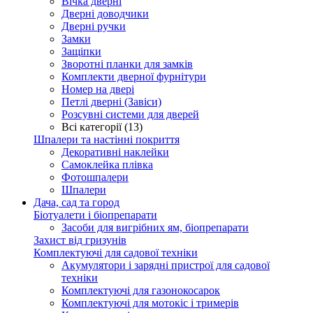
Вічка дверні
Дверні доводчики
Дверні ручки
Замки
Защіпки
Зворотні планки для замків
Комплекти дверної фурнітури
Номер на двері
Петлі дверні (Завіси)
Розсувні системи для дверей
Всі категорії (13)
Шпалери та настінні покриття
Декоративні наклейки
Самоклейка плівка
Фотошпалери
Шпалери
Дача, сад та город
Біотуалети і біопрепарати
Засоби для вигрібних ям, біопрепарати
Захист від гризунів
Комплектуючі для садової техніки
Акумулятори і зарядні пристрої для садової
техніки
Комплектуючі для газонокосарок
Комплектуючі для мотокіс і тримерів