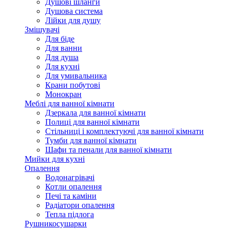
Душові шланги
Душова система
Лійки для душу
Змішувачі
Для біде
Для ванни
Для душа
Для кухні
Для умивальника
Крани побутові
Монокран
Меблі для ванної кімнати
Дзеркала для ванної кімнати
Полиці для ванної кімнати
Стільниці і комплектуючі для ванної кімнати
Тумби для ванної кімнати
Шафи та пенали для ванної кімнати
Мийки для кухні
Опалення
Водонагрівачі
Котли опалення
Печі та каміни
Радіатори опалення
Тепла підлога
Рушникосушарки