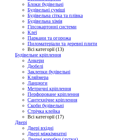
Блоки будівельні
Будівельні суміші
Будівельна сітка та плівка
Будівельна хімія
Гіпсокартонні системи
Клеї
Паркани та огорожа
Пиломатеріали та деревні плити
Всі категорії (13)
Будівельне кріплення
Анкери
Дюбелі
Заклепки будівельні
Кляймера
Ланцюги
Метричні кріплення
Перфороване кріплення
Сантехнічне кріплення
Скоби будівельні
Стрічка клейка
Всі категорії (17)
Двері
Двері вхідні
Двері міжкімнатні
Дверні коробки (лутки)