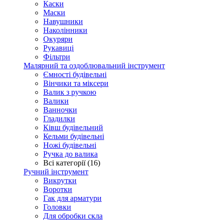
Каски
Маски
Навушники
Наколінники
Окуряри
Рукавиці
Фільтри
Малярний та оздоблювальний інструмент
Ємності будівельні
Вінчики та міксери
Валик з ручкою
Валики
Ванночки
Гладилки
Ківш будівельний
Кельми будівельні
Ножі будівельні
Ручка до валика
Всі категорії (16)
Ручний інструмент
Викрутки
Воротки
Гак для арматури
Головки
Для обробки скла