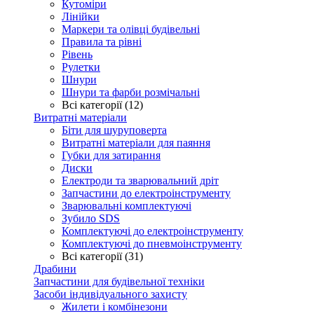
Кутоміри
Лінійки
Маркери та олівці будівельні
Правила та рівні
Рівень
Рулетки
Шнури
Шнури та фарби розмічальні
Всі категорії (12)
Витратні матеріали
Біти для шуруповерта
Витратні матеріали для паяння
Губки для затирання
Диски
Електроди та зварювальний дріт
Запчастини до електроінструменту
Зварювальні комплектуючі
Зубило SDS
Комплектуючі до електроінструменту
Комплектуючі до пневмоінструменту
Всі категорії (31)
Драбини
Запчастини для будівельної техніки
Засоби індивідуального захисту
Жилети і комбінезони