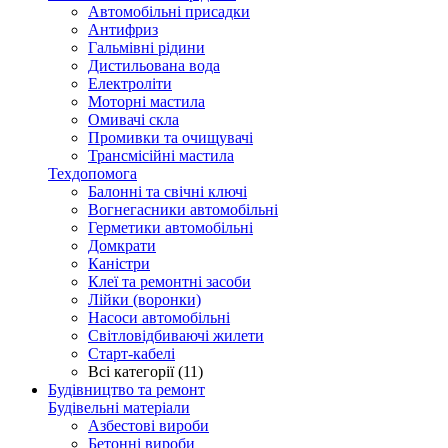
Автомобільні присадки
Антифриз
Гальмівні рідини
Дистильована вода
Електроліти
Моторні мастила
Омивачі скла
Промивки та очищувачі
Трансмісійні мастила
Техдопомога
Балонні та свічні ключі
Вогнегасники автомобільні
Герметики автомобільні
Домкрати
Каністри
Клеї та ремонтні засоби
Лійки (воронки)
Насоси автомобільні
Світловідбиваючі жилети
Старт-кабелі
Всі категорії (11)
Будівництво та ремонт
Будівельні матеріали
Азбестові вироби
Бетонні вироби