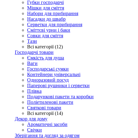
Губки господарчі
Мішки для сміття
Набори для прибирання
Насадки до швабр
Серветки для прибирання
Сміттєві урни і баки
Совки для сміття
Тази
Всі категорії (12)
Господарчі товари
Ємкість для душа
Ваги
Господарські сумки
Контейнери універсальні
Одноразовий посуд
Паперові рушники і серветки
Плівка
Подарункові пакети та коробки
Поліетиленові пакети
Святкові товари
Всі категорії (14)
Декор для дому
Ароматичні засоби
Свічки
Зберігання та догляд за одягом