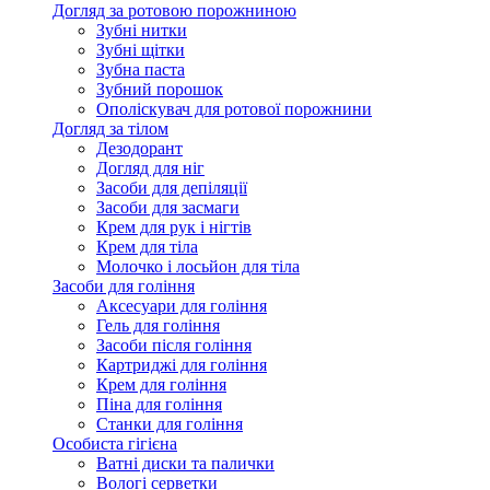
Догляд за ротовою порожниною
Зубні нитки
Зубні щітки
Зубна паста
Зубний порошок
Ополіскувач для ротової порожнини
Догляд за тілом
Дезодорант
Догляд для ніг
Засоби для депіляції
Засоби для засмаги
Крем для рук і нігтів
Крем для тіла
Молочко і лосьйон для тіла
Засоби для гоління
Аксесуари для гоління
Гель для гоління
Засоби після гоління
Картриджі для гоління
Крем для гоління
Піна для гоління
Станки для гоління
Особиста гігієна
Ватні диски та палички
Вологі серветки