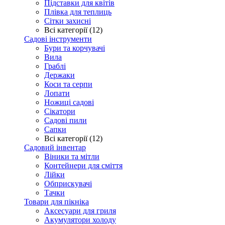
Підставки для квітів
Плівка для теплиць
Сітки захисні
Всі категорії (12)
Садові інструменти
Бури та корчувачі
Вила
Граблі
Держаки
Коси та серпи
Лопати
Ножиці садові
Сікатори
Садові пили
Сапки
Всі категорії (12)
Садовий інвентар
Віники та мітли
Контейнери для сміття
Лійки
Обприскувачі
Тачки
Товари для пікніка
Аксесуари для гриля
Акумулятори холоду