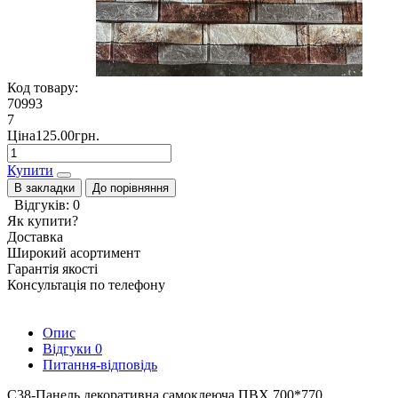
Код товару:
70993
7
Ціна125.00грн.
Купити
В закладки
До порівняння
Відгуків: 0
Як купити?
Доставка
Широкий асортимент
Гарантія якості
Консультація по телефону
Опис
Відгуки
0
Питання-відповідь
C38-Панель декоративна самоклеюча ПВХ 700*770