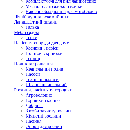
Комплектуючі для пил ланцюгових
Мастило для садової техніки
Навісне обладнання для мотоблоків
Літній душ та рукомийники
Ландшафтний дизайн
Галька
Меблі садові
Тенти
Навіси та споруди для дому
Козирки і навіси
Поштові скриньки
Теплиці
Полив та зрошення
Крапельний полив
Насоси
Технічні шланги
Шланг поливальний
Рослини, насіння та горщики
Агроволокно
Горщики і кашпо
Добрива
Засоби захисту рослин
Кімнатні рослини
Насіння
Опори для рослин