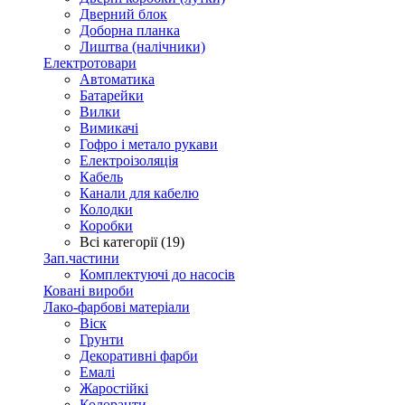
Дверний блок
Доборна планка
Лиштва (налічники)
Електротовари
Автоматика
Батарейки
Вилки
Вимикачі
Гофро і метало рукави
Електроізоляція
Кабель
Канали для кабелю
Колодки
Коробки
Всі категорії (19)
Зап.частини
Комплектуючі до насосів
Ковані вироби
Лако-фарбові матеріали
Віск
Грунти
Декоративні фарби
Емалі
Жаростійкі
Колоранти