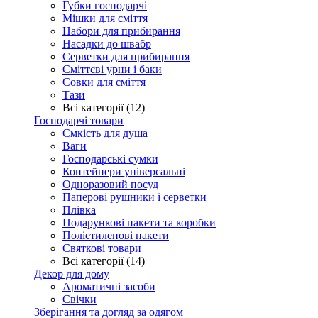
Губки господарчі
Мішки для сміття
Набори для прибирання
Насадки до швабр
Серветки для прибирання
Сміттєві урни і баки
Совки для сміття
Тази
Всі категорії (12)
Господарчі товари
Ємкість для душа
Ваги
Господарські сумки
Контейнери універсальні
Одноразовий посуд
Паперові рушники і серветки
Плівка
Подарункові пакети та коробки
Поліетиленові пакети
Святкові товари
Всі категорії (14)
Декор для дому
Ароматичні засоби
Свічки
Зберігання та догляд за одягом