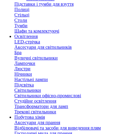
Підставки і тумби для взуття
Полиці
Стільці
Столи
Тумби
Шафи та комлектуючі
Освітлення
LED-стрічка
Аксесуари для світильників
Бра
Вуличні світильники
Лампочки
Люстри
Нічники
Настільні лампи
Підсвітка
Світильники
Світильники офісно-промислові
Студійне освітлення
Трансформатори для ламп
Трекові світильники
Побутова хімія
Аксесуари для прання
Відбілювачі та засоби для виведення плям
Господарчі мила для прання