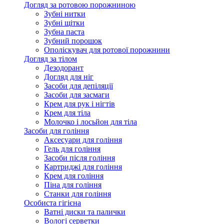
Догляд за ротовою порожниною
Зубні нитки
Зубні щітки
Зубна паста
Зубний порошок
Ополіскувач для ротової порожнини
Догляд за тілом
Дезодорант
Догляд для ніг
Засоби для депіляції
Засоби для засмаги
Крем для рук і нігтів
Крем для тіла
Молочко і лосьйон для тіла
Засоби для гоління
Аксесуари для гоління
Гель для гоління
Засоби після гоління
Картриджі для гоління
Крем для гоління
Піна для гоління
Станки для гоління
Особиста гігієна
Ватні диски та палички
Вологі серветки