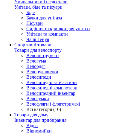
Умивальники і п'єдестали
Унітази, біде та пісуари
Біде
Бачки для унітаза
Пісуари
Сидіння та кришки для унітаза
Унітази та компакти
Чаші Генуя
Спортивні товари
Товари для велоспорту
Велоінструмент
Велогума
Велоодяг
Велорукавички
Велосипеди
Велосипедні запчастини
Велосипедні комп'ютери
Велосипедний інвентар
Велосумки
Велофляги і фляготримачі
Всі категорії (16)
Товари для дому
Інвентар для прибирання
Відра
Вікномийки