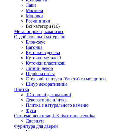
Лаки
Масляна
Морілки
Розчинники
Всі категорії (16)
Металопрокат, композит
Оздоблювальні матеріали
Блок-хаус
Вагонка
Куточки з дерева
Куточки металеві
Куточки пластикові
Ліпний декор
Підвісна стеля
Стельові плінтуси (багети) та молдинги
Шнур декоративний
Плитка
3D-панелі декоративні
Декоративна плитка
Плитка з натурального каменю
Фуга
Системи вентиляції. Кліматична техніка
Дверцята
Фурнітура для дверей