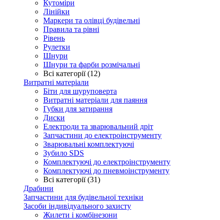
Кутоміри
Лінійки
Маркери та олівці будівельні
Правила та рівні
Рівень
Рулетки
Шнури
Шнури та фарби розмічальні
Всі категорії (12)
Витратні матеріали
Біти для шуруповерта
Витратні матеріали для паяння
Губки для затирання
Диски
Електроди та зварювальний дріт
Запчастини до електроінструменту
Зварювальні комплектуючі
Зубило SDS
Комплектуючі до електроінструменту
Комплектуючі до пневмоінструменту
Всі категорії (31)
Драбини
Запчастини для будівельної техніки
Засоби індивідуального захисту
Жилети і комбінезони