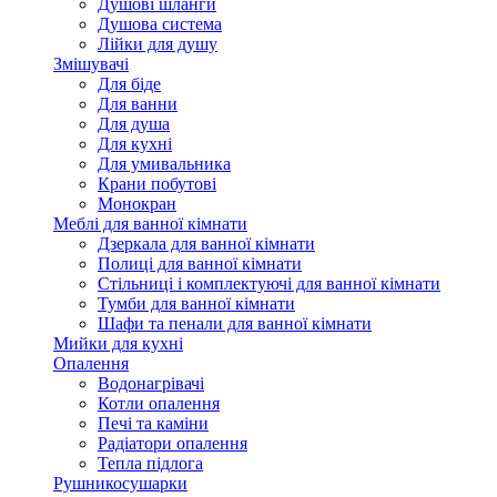
Душові шланги
Душова система
Лійки для душу
Змішувачі
Для біде
Для ванни
Для душа
Для кухні
Для умивальника
Крани побутові
Монокран
Меблі для ванної кімнати
Дзеркала для ванної кімнати
Полиці для ванної кімнати
Стільниці і комплектуючі для ванної кімнати
Тумби для ванної кімнати
Шафи та пенали для ванної кімнати
Мийки для кухні
Опалення
Водонагрівачі
Котли опалення
Печі та каміни
Радіатори опалення
Тепла підлога
Рушникосушарки