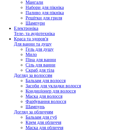
Мангали
Набори для пікніка
Паливо для пікніка
Решітки для гриля
Шампури
Електроніка
Теле- та аудіотехніка
Краса та здоров'я
Для ванни та душу
Гель для душу
Мило
Піна для ванни
Сіль для ванни
Скраб для тіла
Догляд за волоссям
Бальзам для волосся
Засоби для укладки волосся
Кондиціонер для волосся
Маска для волосся
Фарбування волосся
Шампунь
Догляд за обличчям
Бальзам для губ
Крем для обличчя
Маска для обличчя