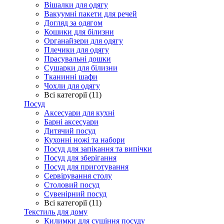
Вішалки для одягу
Вакуумні пакети для речей
Догляд за одягом
Кошики для білизни
Органайзери для одягу
Плечики для одягу
Прасувальні дошки
Сушарки для білизни
Тканинні шафи
Чохли для одягу
Всі категорії (11)
Посуд
Аксесуари для кухні
Барні аксесуари
Дитячий посуд
Кухонні ножі та набори
Посуд для запікання та випічки
Посуд для зберігання
Посуд для приготування
Сервірування столу
Столовий посуд
Сувенірний посуд
Всі категорії (11)
Текстиль для дому
Килимки для сушіння посуду