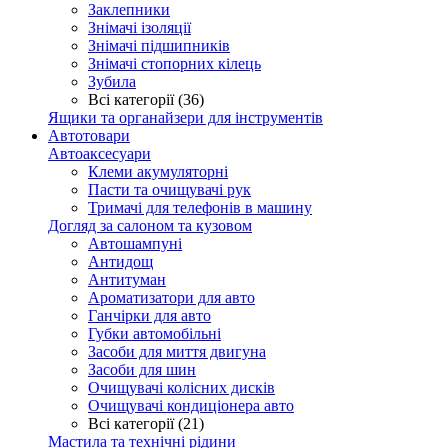
Заклепники
Знімачі ізоляції
Знімачі підшипників
Знімачі стопорних кілець
Зубила
Всі категорії (36)
Ящики та органайзери для інструментів
Автотовари
Автоаксесуари
Клеми акумуляторні
Пасти та очищувачі рук
Тримачі для телефонів в машину
Догляд за салоном та кузовом
Автошампуні
Антидощ
Антитуман
Ароматизатори для авто
Ганчірки для авто
Губки автомобільні
Засоби для миття двигуна
Засоби для шин
Очищувачі колісних дисків
Очищувачі кондиціонера авто
Всі категорії (21)
Мастила та технічні рідини