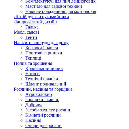
Комплектуючі для пил ланцюгових
Мастило для садової техніки
Навісне обладнання для мотоблоків
Літній душ та рукомийники
Ландшафтний дизайн
Галька
Меблі садові
Тенти
Навіси та споруди для дому
Козирки і навіси
Поштові скриньки
Теплиці
Полив та зрошення
Крапельний полив
Насоси
Технічні шланги
Шланг поливальний
Рослини, насіння та горщики
Агроволокно
Горщики і кашпо
Добрива
Засоби захисту рослин
Кімнатні рослини
Насіння
Опори для рослин