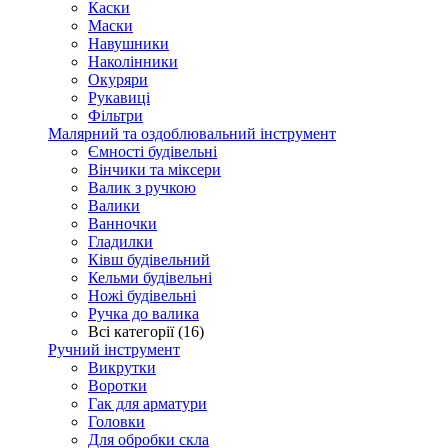
Каски
Маски
Навушники
Наколінники
Окуряри
Рукавиці
Фільтри
Малярний та оздоблювальний інструмент
Ємності будівельні
Вінчики та міксери
Валик з ручкою
Валики
Ванночки
Гладилки
Ківш будівельний
Кельми будівельні
Ножі будівельні
Ручка до валика
Всі категорії (16)
Ручний інструмент
Викрутки
Воротки
Гак для арматури
Головки
Для обробки скла