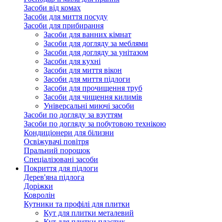
Засоби від комах
Засоби для миття посуду
Засоби для прибирання
Засоби для ванних кімнат
Засоби для догляду за меблями
Засоби для догляду за унітазом
Засоби для кухні
Засоби для миття вікон
Засоби для миття підлоги
Засоби для прочищення труб
Засоби для чищення килимів
Універсальні миючі засоби
Засоби по догляду за взуттям
Засоби по догляду за побутовою технікою
Кондиціонери для білизни
Освіжувачі повітря
Пральний порошок
Спеціалізовані засоби
Покриття для підлоги
Дерев'яна підлога
Доріжки
Ковролін
Кутники та профілі для плитки
Кут для плитки металевий
Кут для плитки пластик