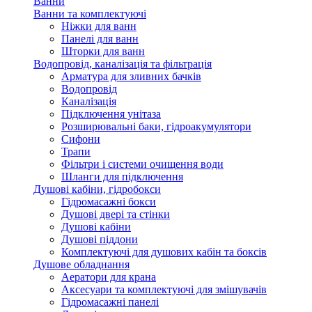
Ванни
Ванни та комплектуючі
Ніжки для ванн
Панелі для ванн
Шторки для ванн
Водопровід, каналізація та фільтрація
Арматура для зливних бачків
Водопровід
Каналізація
Підключення унітаза
Розширювальні баки, гідроакумулятори
Сифони
Трапи
Фільтри і системи очищення води
Шланги для підключення
Душові кабіни, гідробокси
Гідромасажні бокси
Душові двері та стінки
Душові кабіни
Душові піддони
Комплектуючі для душових кабін та боксів
Душове обладнання
Аератори для крана
Аксесуари та комплектуючі для змішувачів
Гідромасажні панелі