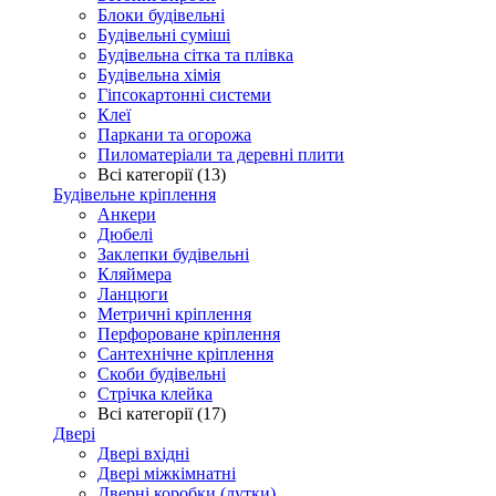
Блоки будівельні
Будівельні суміші
Будівельна сітка та плівка
Будівельна хімія
Гіпсокартонні системи
Клеї
Паркани та огорожа
Пиломатеріали та деревні плити
Всі категорії (13)
Будівельне кріплення
Анкери
Дюбелі
Заклепки будівельні
Кляймера
Ланцюги
Метричні кріплення
Перфороване кріплення
Сантехнічне кріплення
Скоби будівельні
Стрічка клейка
Всі категорії (17)
Двері
Двері вхідні
Двері міжкімнатні
Дверні коробки (лутки)