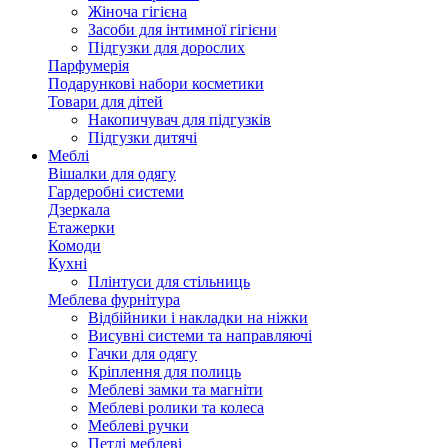
Жіноча гігієна
Засоби для інтимної гігієни
Підгузки для дорослих
Парфумерія
Подарункові набори косметики
Товари для дітей
Накопичувач для підгузків
Підгузки дитячі
Меблі
Вішалки для одягу
Гардеробні системи
Дзеркала
Етажерки
Комоди
Кухні
Плінтуси для стільниць
Меблева фурнітура
Відбійники і накладки на ніжки
Висувні системи та направляючі
Гачки для одягу
Кріплення для полиць
Меблеві замки та магніти
Меблеві ролики та колеса
Меблеві ручки
Петлі меблеві