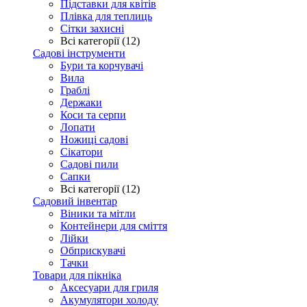
Підставки для квітів
Плівка для теплиць
Сітки захисні
Всі категорії (12)
Садові інструменти
Бури та корчувачі
Вила
Граблі
Держаки
Коси та серпи
Лопати
Ножиці садові
Сікатори
Садові пили
Сапки
Всі категорії (12)
Садовий інвентар
Віники та мітли
Контейнери для сміття
Лійки
Обприскувачі
Тачки
Товари для пікніка
Аксесуари для гриля
Акумулятори холоду