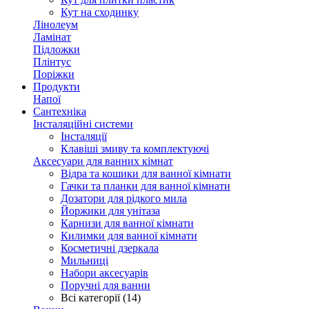
Кут на сходинку
Лінолеум
Ламінат
Підложки
Плінтус
Поріжки
Продукти
Напої
Сантехніка
Інсталяційні системи
Інсталяції
Клавіші змиву та комплектуючі
Аксесуари для ванних кімнат
Відра та кошики для ванної кімнати
Гачки та планки для ванної кімнати
Дозатори для рідкого мила
Йоржики для унітаза
Карнизи для ванної кімнати
Килимки для ванної кімнати
Косметичні дзеркала
Мильниці
Набори аксесуарів
Поручні для ванни
Всі категорії (14)