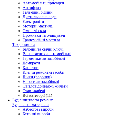
Автомобільні присадки
Антифриз
Гальмівні рідини
Дистильована вода
Електроліти
Моторні мастила
Омивачі скла
Промивки та очищувачі
Трансмісійні мастила
Техдопомога
Балонні та свічні ключі
Вогнегасники автомобільні
Герметики автомобільні
Домкрати
Каністри
Клеї та ремонтні засоби
Лійки (воронки)
Насоси автомобільні
Світловідбиваючі жилети
Старт-кабелі
Всі категорії (11)
Будівництво та ремонт
Будівельні матеріали
Азбестові вироби
Бетонні вироби