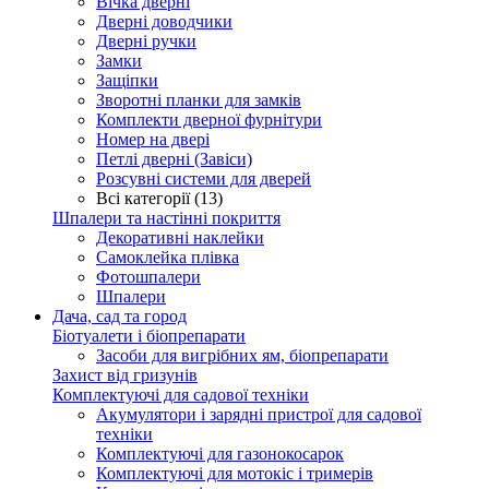
Вічка дверні
Дверні доводчики
Дверні ручки
Замки
Защіпки
Зворотні планки для замків
Комплекти дверної фурнітури
Номер на двері
Петлі дверні (Завіси)
Розсувні системи для дверей
Всі категорії (13)
Шпалери та настінні покриття
Декоративні наклейки
Самоклейка плівка
Фотошпалери
Шпалери
Дача, сад та город
Біотуалети і біопрепарати
Засоби для вигрібних ям, біопрепарати
Захист від гризунів
Комплектуючі для садової техніки
Акумулятори і зарядні пристрої для садової
техніки
Комплектуючі для газонокосарок
Комплектуючі для мотокіс і тримерів