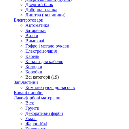
Дверний блок
Доборна планка
Лиштва (налічники)
Електротовари
Автоматика
Батарейки
Вилки
Вимикачі
Гофро і метало рукави
Електроізоляція
Кабель
Канали для кабелю
Колодки
Коробки
Всі категорії (19)
Зап.частини
Комплектуючі до насосів
Ковані вироби
Лако-фарбові матеріали
Віск
Грунти
Декоративні фарби
Емалі
Жаростійкі
Колоранти