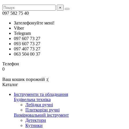
×
097 582 75 40
Зателефонуйте мені!
Viber
Telegram
097 607 73 27
093 607 73 27
097 407 73 27
063 504 00 37
Телефон
0
Ваш кошик порожній :(
Каталог
Інструменти та обладнання
Будівельна техніка
Лебідки ручні
Плиткорізи ручні
Вимірювальний інструмент
Детектори
Кутники