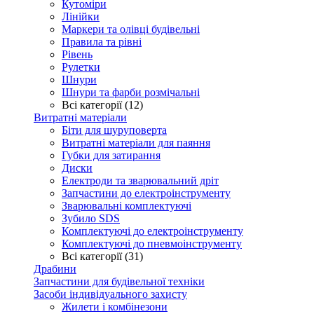
Кутоміри
Лінійки
Маркери та олівці будівельні
Правила та рівні
Рівень
Рулетки
Шнури
Шнури та фарби розмічальні
Всі категорії (12)
Витратні матеріали
Біти для шуруповерта
Витратні матеріали для паяння
Губки для затирання
Диски
Електроди та зварювальний дріт
Запчастини до електроінструменту
Зварювальні комплектуючі
Зубило SDS
Комплектуючі до електроінструменту
Комплектуючі до пневмоінструменту
Всі категорії (31)
Драбини
Запчастини для будівельної техніки
Засоби індивідуального захисту
Жилети і комбінезони