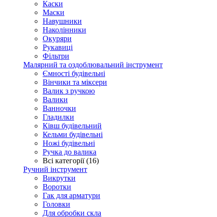
Каски
Маски
Навушники
Наколінники
Окуряри
Рукавиці
Фільтри
Малярний та оздоблювальний інструмент
Ємності будівельні
Вінчики та міксери
Валик з ручкою
Валики
Ванночки
Гладилки
Ківш будівельний
Кельми будівельні
Ножі будівельні
Ручка до валика
Всі категорії (16)
Ручний інструмент
Викрутки
Воротки
Гак для арматури
Головки
Для обробки скла