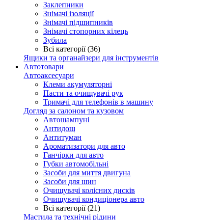
Заклепники
Знімачі ізоляції
Знімачі підшипників
Знімачі стопорних кілець
Зубила
Всі категорії (36)
Ящики та органайзери для інструментів
Автотовари
Автоаксесуари
Клеми акумуляторні
Пасти та очищувачі рук
Тримачі для телефонів в машину
Догляд за салоном та кузовом
Автошампуні
Антидощ
Антитуман
Ароматизатори для авто
Ганчірки для авто
Губки автомобільні
Засоби для миття двигуна
Засоби для шин
Очищувачі колісних дисків
Очищувачі кондиціонера авто
Всі категорії (21)
Мастила та технічні рідини