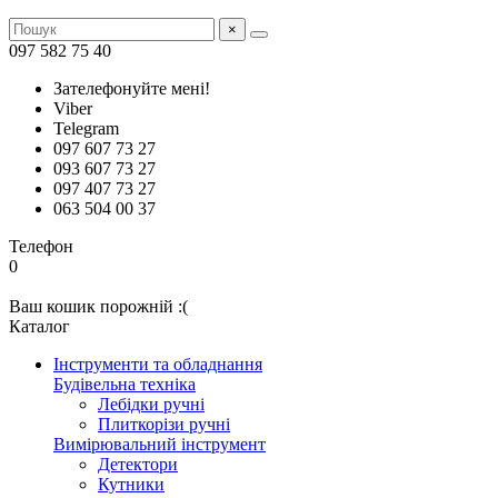
×
097 582 75 40
Зателефонуйте мені!
Viber
Telegram
097 607 73 27
093 607 73 27
097 407 73 27
063 504 00 37
Телефон
0
Ваш кошик порожній :(
Каталог
Інструменти та обладнання
Будівельна техніка
Лебідки ручні
Плиткорізи ручні
Вимірювальний інструмент
Детектори
Кутники