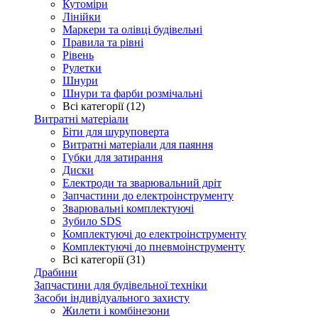
Кутоміри
Лінійки
Маркери та олівці будівельні
Правила та рівні
Рівень
Рулетки
Шнури
Шнури та фарби розмічальні
Всі категорії (12)
Витратні матеріали
Біти для шуруповерта
Витратні матеріали для паяння
Губки для затирання
Диски
Електроди та зварювальний дріт
Запчастини до електроінструменту
Зварювальні комплектуючі
Зубило SDS
Комплектуючі до електроінструменту
Комплектуючі до пневмоінструменту
Всі категорії (31)
Драбини
Запчастини для будівельної техніки
Засоби індивідуального захисту
Жилети і комбінезони