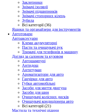
Заклепники
Знімачі ізоляції
Знімачі підшипників
Знімачі стопорних кілець
Зубила
Всі категорії (36)
Ящики та органайзери для інструментів
Автотовари
Автоаксесуари
Клеми акумуляторні
Пасти та очищувачі рук
Тримачі для телефонів в машину
Догляд за салоном та кузовом
Автошампуні
Антидощ
Антитуман
Ароматизатори для авто
Ганчірки для авто
Губки автомобільні
Засоби для миття двигуна
Засоби для шин
Очищувачі колісних дисків
Очищувачі кондиціонера авто
Всі категорії (21)
Мастила та технічні рідини