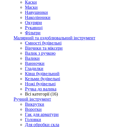
Каски
Маски
Навушники
Наколінники
Окуряри
Рукавиці
Фільтри
Малярний та оздоблювальний інструмент
Ємності будівельні
Вінчики та міксери
Валик з ручкою
Валики
Ванночки
Гладилки
Ківш будівельний
Кельми будівельні
Ножі будівельні
Ручка до валика
Всі категорії (16)
Ручний інструмент
Викрутки
Воротки
Гак для арматури
Головки
Для обробки скла