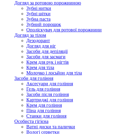
Догляд за ротовою порожниною
Зубні нитки
Зубні щітки
Зубна паста
Зубний порошок
Ополіскувач для ротової порожнини
Догляд за тілом
Дезодорант
Догляд для ніг
Засоби для депіляції
Засоби для засмаги
Крем для рук і нігтів
Крем для тіла
Молочко і лосьйон для тіла
Засоби для гоління
Аксесуари для гоління
Гель для гоління
Засоби після гоління
Картриджі для гоління
Крем для гоління
Піна для гоління
Станки для гоління
Особиста гігієна
Ватні диски та палички
Вологі серветки