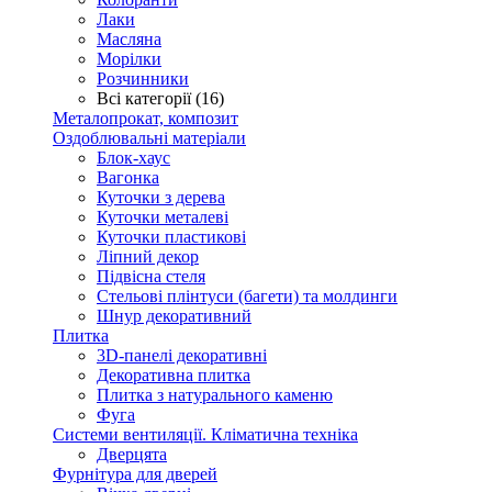
Лаки
Масляна
Морілки
Розчинники
Всі категорії (16)
Металопрокат, композит
Оздоблювальні матеріали
Блок-хаус
Вагонка
Куточки з дерева
Куточки металеві
Куточки пластикові
Ліпний декор
Підвісна стеля
Стельові плінтуси (багети) та молдинги
Шнур декоративний
Плитка
3D-панелі декоративні
Декоративна плитка
Плитка з натурального каменю
Фуга
Системи вентиляції. Кліматична техніка
Дверцята
Фурнітура для дверей