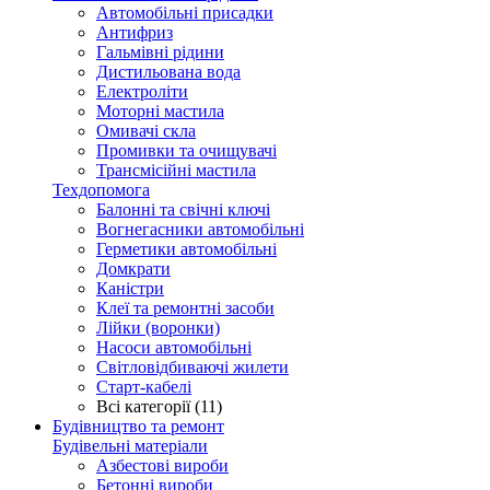
Автомобільні присадки
Антифриз
Гальмівні рідини
Дистильована вода
Електроліти
Моторні мастила
Омивачі скла
Промивки та очищувачі
Трансмісійні мастила
Техдопомога
Балонні та свічні ключі
Вогнегасники автомобільні
Герметики автомобільні
Домкрати
Каністри
Клеї та ремонтні засоби
Лійки (воронки)
Насоси автомобільні
Світловідбиваючі жилети
Старт-кабелі
Всі категорії (11)
Будівництво та ремонт
Будівельні матеріали
Азбестові вироби
Бетонні вироби