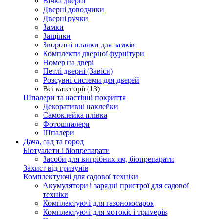
Вічка дверні
Дверні доводчики
Дверні ручки
Замки
Защіпки
Зворотні планки для замків
Комплекти дверної фурнітури
Номер на двері
Петлі дверні (Завіси)
Розсувні системи для дверей
Всі категорії (13)
Шпалери та настінні покриття
Декоративні наклейки
Самоклейка плівка
Фотошпалери
Шпалери
Дача, сад та город
Біотуалети і біопрепарати
Засоби для вигрібних ям, біопрепарати
Захист від гризунів
Комплектуючі для садової техніки
Акумулятори і зарядні пристрої для садової
техніки
Комплектуючі для газонокосарок
Комплектуючі для мотокіс і тримерів