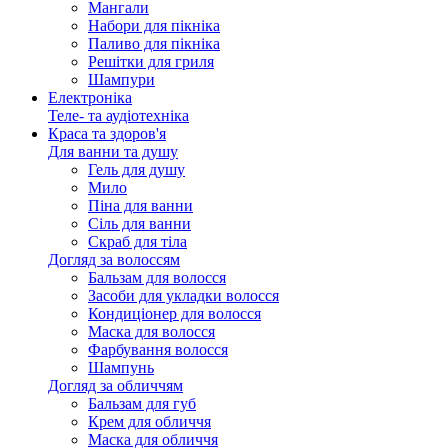
Мангали
Набори для пікніка
Паливо для пікніка
Решітки для гриля
Шампури
Електроніка
Теле- та аудіотехніка
Краса та здоров'я
Для ванни та душу
Гель для душу
Мило
Піна для ванни
Сіль для ванни
Скраб для тіла
Догляд за волоссям
Бальзам для волосся
Засоби для укладки волосся
Кондиціонер для волосся
Маска для волосся
Фарбування волосся
Шампунь
Догляд за обличчям
Бальзам для губ
Крем для обличчя
Маска для обличчя