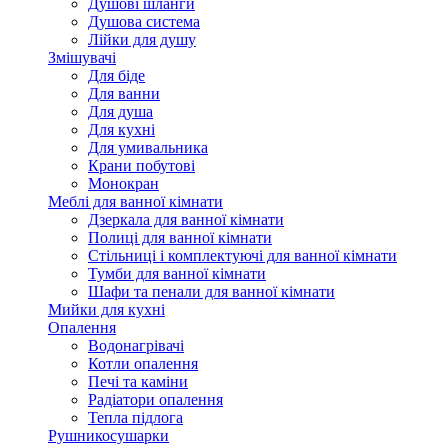
Душові шланги
Душова система
Лійки для душу
Змішувачі
Для біде
Для ванни
Для душа
Для кухні
Для умивальника
Крани побутові
Монокран
Меблі для ванної кімнати
Дзеркала для ванної кімнати
Полиці для ванної кімнати
Стільниці і комплектуючі для ванної кімнати
Тумби для ванної кімнати
Шафи та пенали для ванної кімнати
Мийки для кухні
Опалення
Водонагрівачі
Котли опалення
Печі та каміни
Радіатори опалення
Тепла підлога
Рушникосушарки