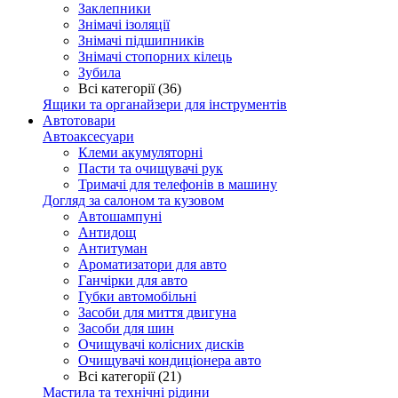
Заклепники
Знімачі ізоляції
Знімачі підшипників
Знімачі стопорних кілець
Зубила
Всі категорії (36)
Ящики та органайзери для інструментів
Автотовари
Автоаксесуари
Клеми акумуляторні
Пасти та очищувачі рук
Тримачі для телефонів в машину
Догляд за салоном та кузовом
Автошампуні
Антидощ
Антитуман
Ароматизатори для авто
Ганчірки для авто
Губки автомобільні
Засоби для миття двигуна
Засоби для шин
Очищувачі колісних дисків
Очищувачі кондиціонера авто
Всі категорії (21)
Мастила та технічні рідини