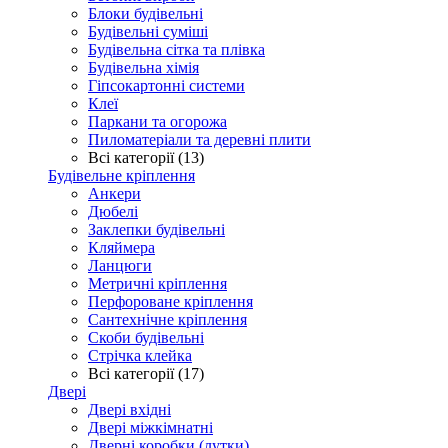
Блоки будівельні
Будівельні суміші
Будівельна сітка та плівка
Будівельна хімія
Гіпсокартонні системи
Клеї
Паркани та огорожа
Пиломатеріали та деревні плити
Всі категорії (13)
Будівельне кріплення
Анкери
Дюбелі
Заклепки будівельні
Кляймера
Ланцюги
Метричні кріплення
Перфороване кріплення
Сантехнічне кріплення
Скоби будівельні
Стрічка клейка
Всі категорії (17)
Двері
Двері вхідні
Двері міжкімнатні
Дверні коробки (лутки)