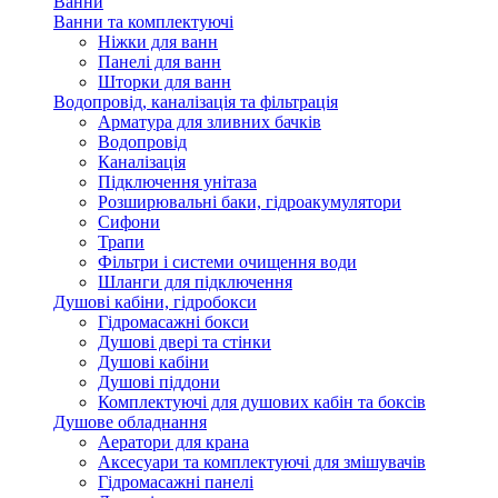
Ванни
Ванни та комплектуючі
Ніжки для ванн
Панелі для ванн
Шторки для ванн
Водопровід, каналізація та фільтрація
Арматура для зливних бачків
Водопровід
Каналізація
Підключення унітаза
Розширювальні баки, гідроакумулятори
Сифони
Трапи
Фільтри і системи очищення води
Шланги для підключення
Душові кабіни, гідробокси
Гідромасажні бокси
Душові двері та стінки
Душові кабіни
Душові піддони
Комплектуючі для душових кабін та боксів
Душове обладнання
Аератори для крана
Аксесуари та комплектуючі для змішувачів
Гідромасажні панелі