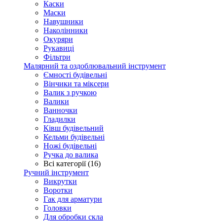
Каски
Маски
Навушники
Наколінники
Окуряри
Рукавиці
Фільтри
Малярний та оздоблювальний інструмент
Ємності будівельні
Вінчики та міксери
Валик з ручкою
Валики
Ванночки
Гладилки
Ківш будівельний
Кельми будівельні
Ножі будівельні
Ручка до валика
Всі категорії (16)
Ручний інструмент
Викрутки
Воротки
Гак для арматури
Головки
Для обробки скла