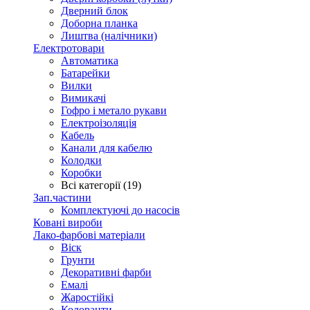
Дверний блок
Доборна планка
Лиштва (налічники)
Електротовари
Автоматика
Батарейки
Вилки
Вимикачі
Гофро і метало рукави
Електроізоляція
Кабель
Канали для кабелю
Колодки
Коробки
Всі категорії (19)
Зап.частини
Комплектуючі до насосів
Ковані вироби
Лако-фарбові матеріали
Віск
Грунти
Декоративні фарби
Емалі
Жаростійкі
Колоранти