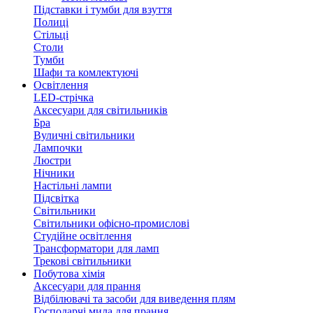
Підставки і тумби для взуття
Полиці
Стільці
Столи
Тумби
Шафи та комлектуючі
Освітлення
LED-стрічка
Аксесуари для світильників
Бра
Вуличні світильники
Лампочки
Люстри
Нічники
Настільні лампи
Підсвітка
Світильники
Світильники офісно-промислові
Студійне освітлення
Трансформатори для ламп
Трекові світильники
Побутова хімія
Аксесуари для прання
Відбілювачі та засоби для виведення плям
Господарчі мила для прання