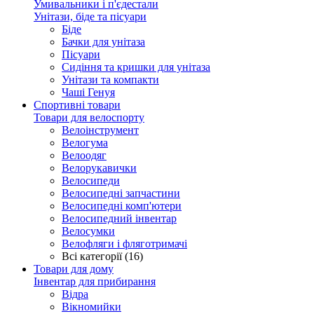
Умивальники і п'єдестали
Унітази, біде та пісуари
Біде
Бачки для унітаза
Пісуари
Сидіння та кришки для унітаза
Унітази та компакти
Чаші Генуя
Спортивні товари
Товари для велоспорту
Велоінструмент
Велогума
Велоодяг
Велорукавички
Велосипеди
Велосипедні запчастини
Велосипедні комп'ютери
Велосипедний інвентар
Велосумки
Велофляги і фляготримачі
Всі категорії (16)
Товари для дому
Інвентар для прибирання
Відра
Вікномийки