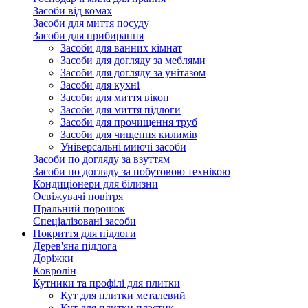
Засоби від комах
Засоби для миття посуду
Засоби для прибирання
Засоби для ванних кімнат
Засоби для догляду за меблями
Засоби для догляду за унітазом
Засоби для кухні
Засоби для миття вікон
Засоби для миття підлоги
Засоби для прочищення труб
Засоби для чищення килимів
Універсальні миючі засоби
Засоби по догляду за взуттям
Засоби по догляду за побутовою технікою
Кондиціонери для білизни
Освіжувачі повітря
Пральний порошок
Спеціалізовані засоби
Покриття для підлоги
Дерев'яна підлога
Доріжки
Ковролін
Кутники та профілі для плитки
Кут для плитки металевий
Кут для плитки пластик