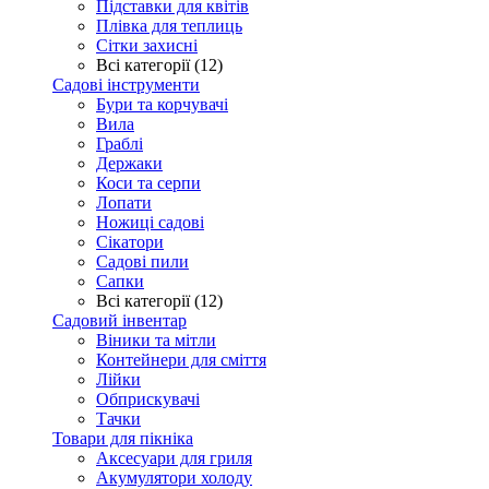
Підставки для квітів
Плівка для теплиць
Сітки захисні
Всі категорії (12)
Садові інструменти
Бури та корчувачі
Вила
Граблі
Держаки
Коси та серпи
Лопати
Ножиці садові
Сікатори
Садові пили
Сапки
Всі категорії (12)
Садовий інвентар
Віники та мітли
Контейнери для сміття
Лійки
Обприскувачі
Тачки
Товари для пікніка
Аксесуари для гриля
Акумулятори холоду