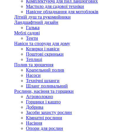
Комплектуючі для пил ланцюгових
Мастило для садової техніки
Навісне обладнання для мотоблоків
Літній душ та рукомийники
Ландшафтний дизайн
Галька
Меблі садові
Тенти
Навіси та споруди для дому
Козирки і навіси
Поштові скриньки
Теплиці
Полив та зрошення
Крапельний полив
Насоси
Технічні шланги
Шланг поливальний
Рослини, насіння та горщики
Агроволокно
Горщики і кашпо
Добрива
Засоби захисту рослин
Кімнатні рослини
Насіння
Опори для рослин