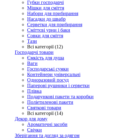
Губки господарчі
Мішки для сміття
Набори для прибирання
Насадки до швабр
Серветки для прибирання
Сміттєві урни і баки
Совки для сміття
Тази
Всі категорії (12)
Господарчі товари
Ємкість для душа
Ваги
Господарські сумки
Контейнери універсальні
Одноразовий посуд
Паперові рушники і серветки
Плівка
Подарункові пакети та коробки
Поліетиленові пакети
Святкові товари
Всі категорії (14)
Декор для дому
Ароматичні засоби
Свічки
Зберігання та догляд за одягом