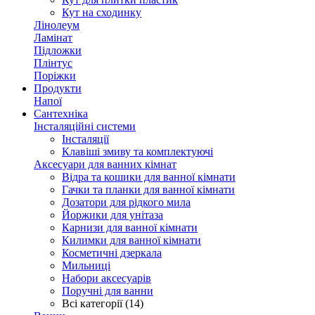
Кут на сходинку
Лінолеум
Ламінат
Підложки
Плінтус
Поріжки
Продукти
Напої
Сантехніка
Інсталяційні системи
Інсталяції
Клавіші змиву та комплектуючі
Аксесуари для ванних кімнат
Відра та кошики для ванної кімнати
Гачки та планки для ванної кімнати
Дозатори для рідкого мила
Йоржики для унітаза
Карнизи для ванної кімнати
Килимки для ванної кімнати
Косметичні дзеркала
Мильниці
Набори аксесуарів
Поручні для ванни
Всі категорії (14)