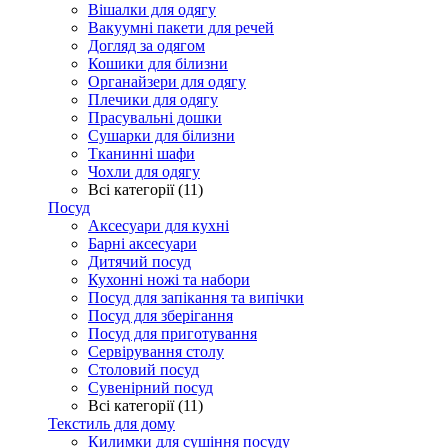
Вішалки для одягу
Вакуумні пакети для речей
Догляд за одягом
Кошики для білизни
Органайзери для одягу
Плечики для одягу
Прасувальні дошки
Сушарки для білизни
Тканинні шафи
Чохли для одягу
Всі категорії (11)
Посуд
Аксесуари для кухні
Барні аксесуари
Дитячий посуд
Кухонні ножі та набори
Посуд для запікання та випічки
Посуд для зберігання
Посуд для приготування
Сервірування столу
Столовий посуд
Сувенірний посуд
Всі категорії (11)
Текстиль для дому
Килимки для сушіння посуду