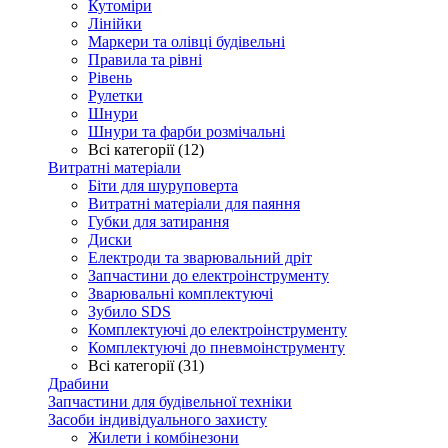
Кутоміри
Лінійки
Маркери та олівці будівельні
Правила та рівні
Рівень
Рулетки
Шнури
Шнури та фарби розмічальні
Всі категорії (12)
Витратні матеріали
Біти для шуруповерта
Витратні матеріали для паяння
Губки для затирання
Диски
Електроди та зварювальний дріт
Запчастини до електроінструменту
Зварювальні комплектуючі
Зубило SDS
Комплектуючі до електроінструменту
Комплектуючі до пневмоінструменту
Всі категорії (31)
Драбини
Запчастини для будівельної техніки
Засоби індивідуального захисту
Жилети і комбінезони