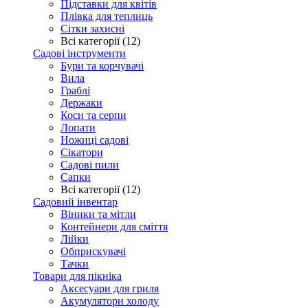
Підставки для квітів
Плівка для теплиць
Сітки захисні
Всі категорії (12)
Садові інструменти
Бури та корчувачі
Вила
Граблі
Держаки
Коси та серпи
Лопати
Ножиці садові
Сікатори
Садові пили
Сапки
Всі категорії (12)
Садовий інвентар
Віники та мітли
Контейнери для сміття
Лійки
Обприскувачі
Тачки
Товари для пікніка
Аксесуари для гриля
Акумулятори холоду