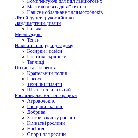
Комплектуючі для пил ланцюгових
Мастило для садової техніки
Навісне обладнання для мотоблоків
Літній душ та рукомийники
Ландшафтний дизайн
Галька
Меблі садові
Тенти
Навіси та споруди для дому
Козирки і навіси
Поштові скриньки
Теплиці
Полив та зрошення
Крапельний полив
Насоси
Технічні шланги
Шланг поливальний
Рослини, насіння та горщики
Агроволокно
Горщики і кашпо
Добрива
Засоби захисту рослин
Кімнатні рослини
Насіння
Опори для рослин