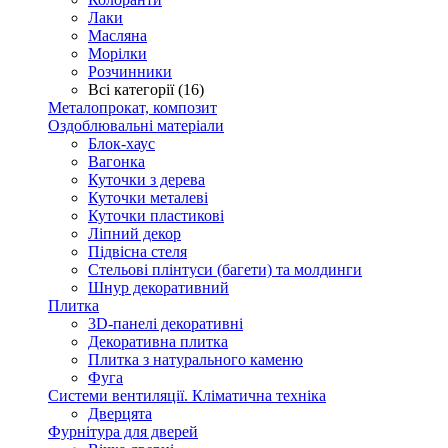
Лаки
Масляна
Морілки
Розчинники
Всі категорії (16)
Металопрокат, композит
Оздоблювальні матеріали
Блок-хаус
Вагонка
Куточки з дерева
Куточки металеві
Куточки пластикові
Ліпний декор
Підвісна стеля
Стельові плінтуси (багети) та молдинги
Шнур декоративний
Плитка
3D-панелі декоративні
Декоративна плитка
Плитка з натурального каменю
Фуга
Системи вентиляції. Кліматична техніка
Дверцята
Фурнітура для дверей