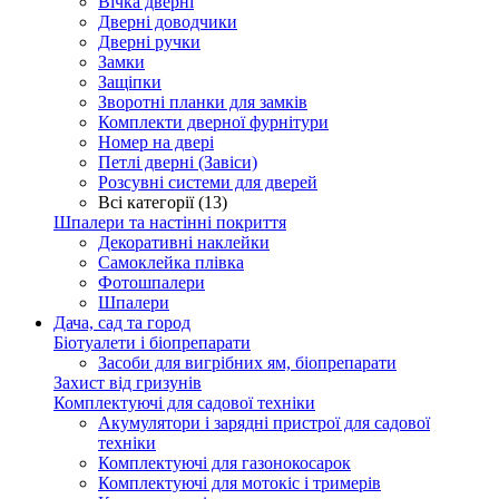
Вічка дверні
Дверні доводчики
Дверні ручки
Замки
Защіпки
Зворотні планки для замків
Комплекти дверної фурнітури
Номер на двері
Петлі дверні (Завіси)
Розсувні системи для дверей
Всі категорії (13)
Шпалери та настінні покриття
Декоративні наклейки
Самоклейка плівка
Фотошпалери
Шпалери
Дача, сад та город
Біотуалети і біопрепарати
Засоби для вигрібних ям, біопрепарати
Захист від гризунів
Комплектуючі для садової техніки
Акумулятори і зарядні пристрої для садової
техніки
Комплектуючі для газонокосарок
Комплектуючі для мотокіс і тримерів