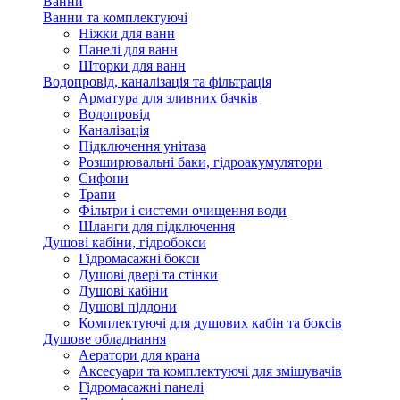
Ванни
Ванни та комплектуючі
Ніжки для ванн
Панелі для ванн
Шторки для ванн
Водопровід, каналізація та фільтрація
Арматура для зливних бачків
Водопровід
Каналізація
Підключення унітаза
Розширювальні баки, гідроакумулятори
Сифони
Трапи
Фільтри і системи очищення води
Шланги для підключення
Душові кабіни, гідробокси
Гідромасажні бокси
Душові двері та стінки
Душові кабіни
Душові піддони
Комплектуючі для душових кабін та боксів
Душове обладнання
Аератори для крана
Аксесуари та комплектуючі для змішувачів
Гідромасажні панелі