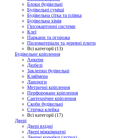
Блоки будівельні
Будівельні суміші
Будівельна сітка та плівка
Будівельна хімія
Гіпсокартонні системи
Клеї
Паркани та огорожа
Пиломатеріали та деревні плити
Всі категорії (13)
Будівельне кріплення
Анкери
Дюбелі
Заклепки будівельні
Кляймера
Ланцюги
Метричні кріплення
Перфороване кріплення
Сантехнічне кріплення
Скоби будівельні
Стрічка клейка
Всі категорії (17)
Двері
Двері вхідні
Двері міжкімнатні
Дверні коробки (лутки)