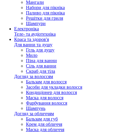
Мангали
Набори для пікніка
Паливо для пікніка
Решітки для гриля
Шампури
Електроніка
Теле- та аудіотехніка
Краса та здоров'я
Для ванни та душу
Гель для душу
Мило
Піна для ванни
Сіль для ванни
Скраб для тіла
Догляд за волоссям
Бальзам для волосся
Засоби для укладки волосся
Кондиціонер для волосся
Маска для волосся
Фарбування волосся
Шампунь
Догляд за обличчям
Бальзам для губ
Крем для обличчя
Маска для обличчя