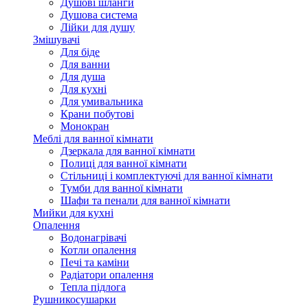
Душові шланги
Душова система
Лійки для душу
Змішувачі
Для біде
Для ванни
Для душа
Для кухні
Для умивальника
Крани побутові
Монокран
Меблі для ванної кімнати
Дзеркала для ванної кімнати
Полиці для ванної кімнати
Стільниці і комплектуючі для ванної кімнати
Тумби для ванної кімнати
Шафи та пенали для ванної кімнати
Мийки для кухні
Опалення
Водонагрівачі
Котли опалення
Печі та каміни
Радіатори опалення
Тепла підлога
Рушникосушарки