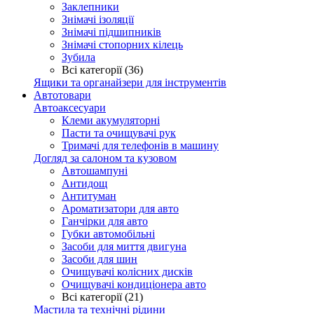
Заклепники
Знімачі ізоляції
Знімачі підшипників
Знімачі стопорних кілець
Зубила
Всі категорії (36)
Ящики та органайзери для інструментів
Автотовари
Автоаксесуари
Клеми акумуляторні
Пасти та очищувачі рук
Тримачі для телефонів в машину
Догляд за салоном та кузовом
Автошампуні
Антидощ
Антитуман
Ароматизатори для авто
Ганчірки для авто
Губки автомобільні
Засоби для миття двигуна
Засоби для шин
Очищувачі колісних дисків
Очищувачі кондиціонера авто
Всі категорії (21)
Мастила та технічні рідини