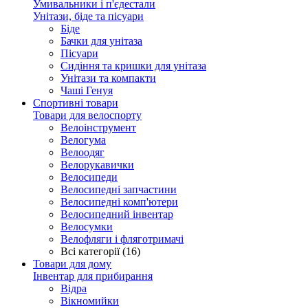
Умивальники і п'єдестали
Унітази, біде та пісуари
Біде
Бачки для унітаза
Пісуари
Сидіння та кришки для унітаза
Унітази та компакти
Чаші Генуя
Спортивні товари
Товари для велоспорту
Велоінструмент
Велогума
Велоодяг
Велорукавички
Велосипеди
Велосипедні запчастини
Велосипедні комп'ютери
Велосипедний інвентар
Велосумки
Велофляги і фляготримачі
Всі категорії (16)
Товари для дому
Інвентар для прибирання
Відра
Вікномийки