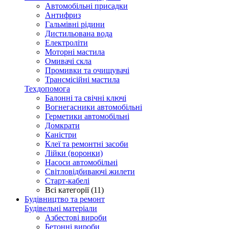
Автомобільні присадки
Антифриз
Гальмівні рідини
Дистильована вода
Електроліти
Моторні мастила
Омивачі скла
Промивки та очищувачі
Трансмісійні мастила
Техдопомога
Балонні та свічні ключі
Вогнегасники автомобільні
Герметики автомобільні
Домкрати
Каністри
Клеї та ремонтні засоби
Лійки (воронки)
Насоси автомобільні
Світловідбиваючі жилети
Старт-кабелі
Всі категорії (11)
Будівництво та ремонт
Будівельні матеріали
Азбестові вироби
Бетонні вироби