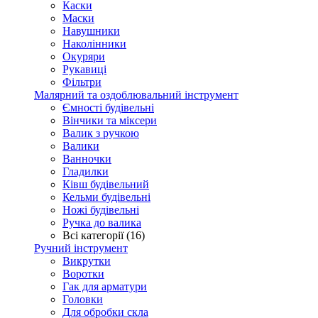
Каски
Маски
Навушники
Наколінники
Окуряри
Рукавиці
Фільтри
Малярний та оздоблювальний інструмент
Ємності будівельні
Вінчики та міксери
Валик з ручкою
Валики
Ванночки
Гладилки
Ківш будівельний
Кельми будівельні
Ножі будівельні
Ручка до валика
Всі категорії (16)
Ручний інструмент
Викрутки
Воротки
Гак для арматури
Головки
Для обробки скла