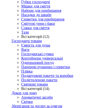
Губки господарчі
Мішки для сміття
Набори для прибирання
Насадки до швабр
Серветки для прибирання
Сміттєві урни і баки
Совки для сміття
Тази
Всі категорії (12)
Господарчі товари
Ємкість для душа
Ваги
Господарські сумки
Контейнери універсальні
Одноразовий посуд
Паперові рушники і серветки
Плівка
Подарункові пакети та коробки
Поліетиленові пакети
Святкові товари
Всі категорії (14)
Декор для дому
Ароматичні засоби
Свічки
Зберігання та догляд за одягом