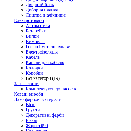
Дверний блок
Доборна планка
Лиштва (налічники)
Електротовари
Автоматика
Батарейки
Вилки
Вимикачі
Гофро і метало рукави
Електроізоляція
Кабель
Канали для кабелю
Колодки
Коробки
Всі категорії (19)
Зап.частини
Комплектуючі до насосів
Ковані вироби
Лако-фарбові матеріали
Віск
Грунти
Декоративні фарби
Емалі
Жаростійкі
Колоранти