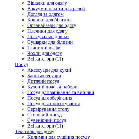
Вішалки для одягу
Вакуумні пакети для речей
Догляд за одягом
Кошики для білизни
Органайзери для одягу
Плечики для одягу
Прасувальні дошки
Сушарки для білизни
Тканинні шафи
Чохли для одягу
Всі категорії (11)
Посуд
Аксесуари для кухні
Барні аксесуари
Дитячий посуд
Кухонні ножі та набори
Посуд для запікання та випічки
Посуд для зберігання
Посуд для приготування
Сервірування столу
Столовий посуд
Сувенірний посуд
Всі категорії (11)
Текстиль для дому
Килимки для сушіння посуду