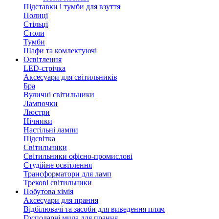
Підставки і тумби для взуття
Полиці
Стільці
Столи
Тумби
Шафи та комлектуючі
Освітлення
LED-стрічка
Аксесуари для світильників
Бра
Вуличні світильники
Лампочки
Люстри
Нічники
Настільні лампи
Підсвітка
Світильники
Світильники офісно-промислові
Студійне освітлення
Трансформатори для ламп
Трекові світильники
Побутова хімія
Аксесуари для прання
Відбілювачі та засоби для виведення плям
Господарчі мила для прання