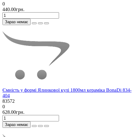
0
440.00грн.
Зараз немає
Ємність у формі Ялинкової кулі 1800мл кераміка BonaDi 834-
404
83572
0
628.00грн.
Зараз немає