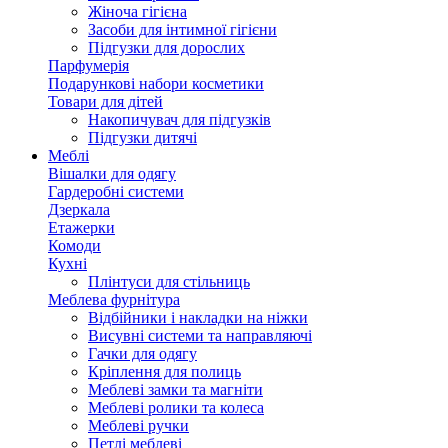
Жіноча гігієна
Засоби для інтимної гігієни
Підгузки для дорослих
Парфумерія
Подарункові набори косметики
Товари для дітей
Накопичувач для підгузків
Підгузки дитячі
Меблі
Вішалки для одягу
Гардеробні системи
Дзеркала
Етажерки
Комоди
Кухні
Плінтуси для стільниць
Меблева фурнітура
Відбійники і накладки на ніжки
Висувні системи та направляючі
Гачки для одягу
Кріплення для полиць
Меблеві замки та магніти
Меблеві ролики та колеса
Меблеві ручки
Петлі меблеві