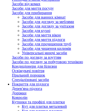
Засоби від комах
Засоби для миття посуду
Засоби для прибирання
Засоби для ванних кімнат
Засоби для догляду за меблями
Засоби для догляду за унітазом
Засоби для кухні
Засоби для миття вікон
Засоби для миття підлоги
Засоби для прочищення труб
Засоби для чищення килимів
Універсальні миючі засоби
Засоби по догляду за взуттям
Засоби по догляду за побутовою технікою
Кондиціонери для білизни
Освіжувачі повітря
Пральний порошок
Спеціалізовані засоби
Покриття для підлоги
Дерев'яна підлога
Доріжки
Ковролін
Кутники та профілі для плитки
Кут для плитки металевий
Кут для плитки пластик