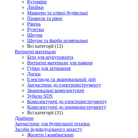
Кутоміри
Лінійки
Маркери та олівці будівельні
Правила та рівні
Рівень
Рулетки
Шнури
Шнури та фарби розмічальні
Всі категорії (12)
Витратні матеріали
Біти для шуруповерта
Витратні матеріали для паяння
Губки для затирання
Диски
Електроди та зварювальний дріт
Запчастини до електроінструменту
Зварювальні комплектуючі
Зубило SDS
Комплектуючі до електроінструменту
Комплектуючі до пневмоінструменту
Всі категорії (31)
Драбини
Запчастини для будівельної техніки
Засоби індивідуального захисту
Жилети і комбінезони