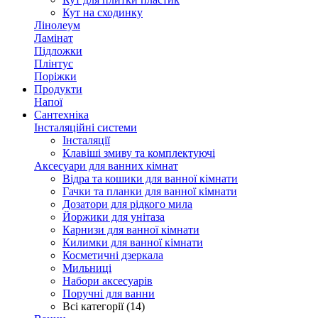
Кут на сходинку
Лінолеум
Ламінат
Підложки
Плінтус
Поріжки
Продукти
Напої
Сантехніка
Інсталяційні системи
Інсталяції
Клавіші змиву та комплектуючі
Аксесуари для ванних кімнат
Відра та кошики для ванної кімнати
Гачки та планки для ванної кімнати
Дозатори для рідкого мила
Йоржики для унітаза
Карнизи для ванної кімнати
Килимки для ванної кімнати
Косметичні дзеркала
Мильниці
Набори аксесуарів
Поручні для ванни
Всі категорії (14)