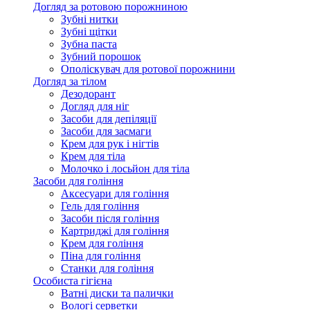
Догляд за ротовою порожниною
Зубні нитки
Зубні щітки
Зубна паста
Зубний порошок
Ополіскувач для ротової порожнини
Догляд за тілом
Дезодорант
Догляд для ніг
Засоби для депіляції
Засоби для засмаги
Крем для рук і нігтів
Крем для тіла
Молочко і лосьйон для тіла
Засоби для гоління
Аксесуари для гоління
Гель для гоління
Засоби після гоління
Картриджі для гоління
Крем для гоління
Піна для гоління
Станки для гоління
Особиста гігієна
Ватні диски та палички
Вологі серветки