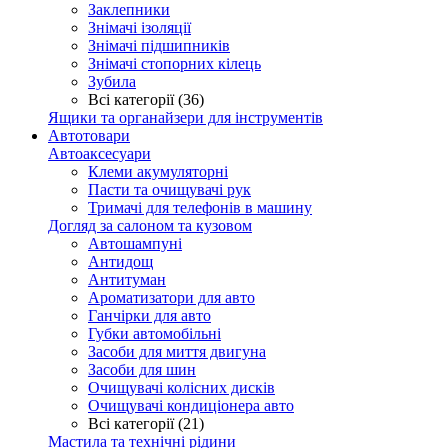
Заклепники
Знімачі ізоляції
Знімачі підшипників
Знімачі стопорних кілець
Зубила
Всі категорії (36)
Ящики та органайзери для інструментів
Автотовари
Автоаксесуари
Клеми акумуляторні
Пасти та очищувачі рук
Тримачі для телефонів в машину
Догляд за салоном та кузовом
Автошампуні
Антидощ
Антитуман
Ароматизатори для авто
Ганчірки для авто
Губки автомобільні
Засоби для миття двигуна
Засоби для шин
Очищувачі колісних дисків
Очищувачі кондиціонера авто
Всі категорії (21)
Мастила та технічні рідини