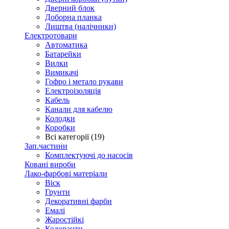
Дверний блок
Доборна планка
Лиштва (налічники)
Електротовари
Автоматика
Батарейки
Вилки
Вимикачі
Гофро і метало рукави
Електроізоляція
Кабель
Канали для кабелю
Колодки
Коробки
Всі категорії (19)
Зап.частини
Комплектуючі до насосів
Ковані вироби
Лако-фарбові матеріали
Віск
Грунти
Декоративні фарби
Емалі
Жаростійкі
Колоранти