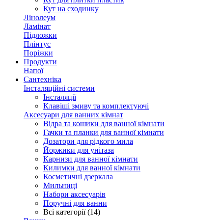
Кут на сходинку
Лінолеум
Ламінат
Підложки
Плінтус
Поріжки
Продукти
Напої
Сантехніка
Інсталяційні системи
Інсталяції
Клавіші змиву та комплектуючі
Аксесуари для ванних кімнат
Відра та кошики для ванної кімнати
Гачки та планки для ванної кімнати
Дозатори для рідкого мила
Йоржики для унітаза
Карнизи для ванної кімнати
Килимки для ванної кімнати
Косметичні дзеркала
Мильниці
Набори аксесуарів
Поручні для ванни
Всі категорії (14)