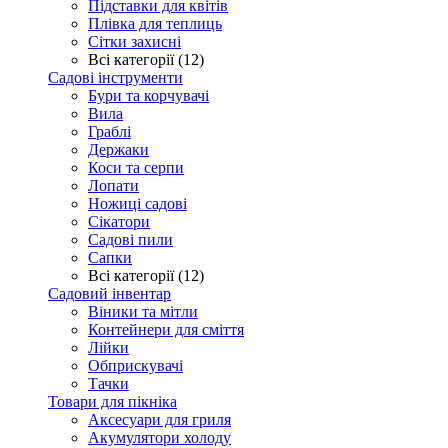
Підставки для квітів
Плівка для теплиць
Сітки захисні
Всі категорії (12)
Садові інструменти
Бури та корчувачі
Вила
Граблі
Держаки
Коси та серпи
Лопати
Ножиці садові
Сікатори
Садові пили
Сапки
Всі категорії (12)
Садовий інвентар
Віники та мітли
Контейнери для сміття
Лійки
Обприскувачі
Тачки
Товари для пікніка
Аксесуари для гриля
Акумулятори холоду