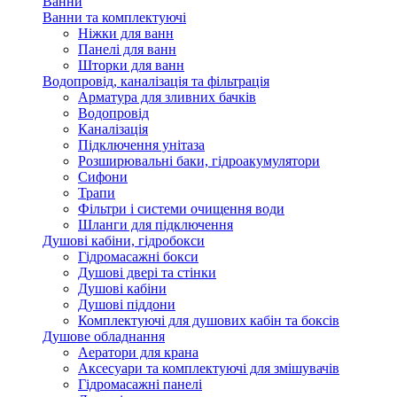
Ванни
Ванни та комплектуючі
Ніжки для ванн
Панелі для ванн
Шторки для ванн
Водопровід, каналізація та фільтрація
Арматура для зливних бачків
Водопровід
Каналізація
Підключення унітаза
Розширювальні баки, гідроакумулятори
Сифони
Трапи
Фільтри і системи очищення води
Шланги для підключення
Душові кабіни, гідробокси
Гідромасажні бокси
Душові двері та стінки
Душові кабіни
Душові піддони
Комплектуючі для душових кабін та боксів
Душове обладнання
Аератори для крана
Аксесуари та комплектуючі для змішувачів
Гідромасажні панелі