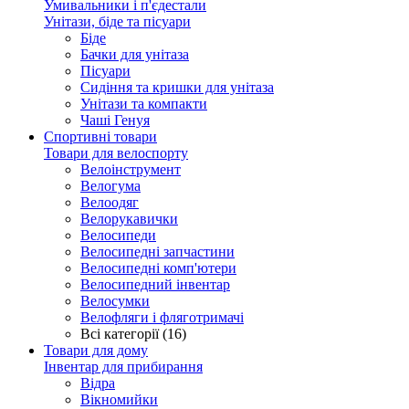
Умивальники і п'єдестали
Унітази, біде та пісуари
Біде
Бачки для унітаза
Пісуари
Сидіння та кришки для унітаза
Унітази та компакти
Чаші Генуя
Спортивні товари
Товари для велоспорту
Велоінструмент
Велогума
Велоодяг
Велорукавички
Велосипеди
Велосипедні запчастини
Велосипедні комп'ютери
Велосипедний інвентар
Велосумки
Велофляги і фляготримачі
Всі категорії (16)
Товари для дому
Інвентар для прибирання
Відра
Вікномийки