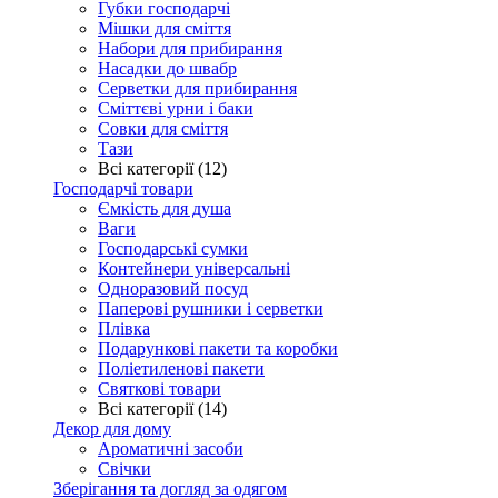
Губки господарчі
Мішки для сміття
Набори для прибирання
Насадки до швабр
Серветки для прибирання
Сміттєві урни і баки
Совки для сміття
Тази
Всі категорії (12)
Господарчі товари
Ємкість для душа
Ваги
Господарські сумки
Контейнери універсальні
Одноразовий посуд
Паперові рушники і серветки
Плівка
Подарункові пакети та коробки
Поліетиленові пакети
Святкові товари
Всі категорії (14)
Декор для дому
Ароматичні засоби
Свічки
Зберігання та догляд за одягом