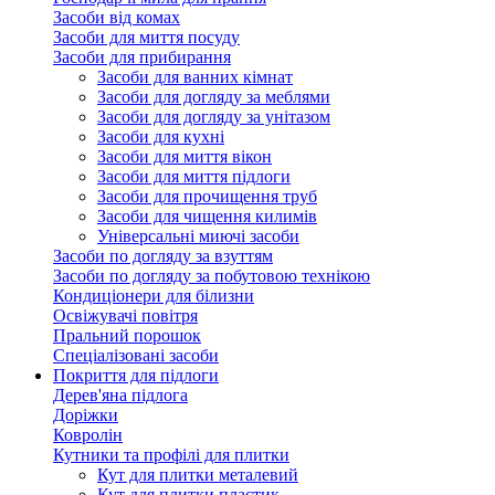
Засоби від комах
Засоби для миття посуду
Засоби для прибирання
Засоби для ванних кімнат
Засоби для догляду за меблями
Засоби для догляду за унітазом
Засоби для кухні
Засоби для миття вікон
Засоби для миття підлоги
Засоби для прочищення труб
Засоби для чищення килимів
Універсальні миючі засоби
Засоби по догляду за взуттям
Засоби по догляду за побутовою технікою
Кондиціонери для білизни
Освіжувачі повітря
Пральний порошок
Спеціалізовані засоби
Покриття для підлоги
Дерев'яна підлога
Доріжки
Ковролін
Кутники та профілі для плитки
Кут для плитки металевий
Кут для плитки пластик