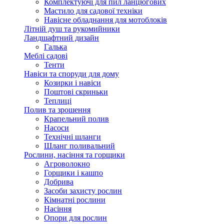
Комплектуючі для пил ланцюгових
Мастило для садової техніки
Навісне обладнання для мотоблоків
Літній душ та рукомийники
Ландшафтний дизайн
Галька
Меблі садові
Тенти
Навіси та споруди для дому
Козирки і навіси
Поштові скриньки
Теплиці
Полив та зрошення
Крапельний полив
Насоси
Технічні шланги
Шланг поливальний
Рослини, насіння та горщики
Агроволокно
Горщики і кашпо
Добрива
Засоби захисту рослин
Кімнатні рослини
Насіння
Опори для рослин