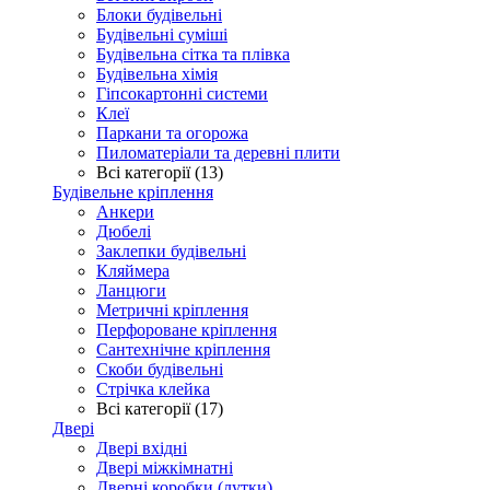
Блоки будівельні
Будівельні суміші
Будівельна сітка та плівка
Будівельна хімія
Гіпсокартонні системи
Клеї
Паркани та огорожа
Пиломатеріали та деревні плити
Всі категорії (13)
Будівельне кріплення
Анкери
Дюбелі
Заклепки будівельні
Кляймера
Ланцюги
Метричні кріплення
Перфороване кріплення
Сантехнічне кріплення
Скоби будівельні
Стрічка клейка
Всі категорії (17)
Двері
Двері вхідні
Двері міжкімнатні
Дверні коробки (лутки)