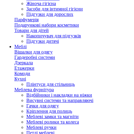
Жіноча гігієна
Засоби для інтимної гігієни
Підгузки для дорослих
Парфумерія
Подарункові набори косметики
Товари для дітей
Накопичувач для підгузків
Підгузки дитячі
Меблі
Вішалки для одягу
Гардеробні системи
Дзеркала
Етажерки
Комоди
Кухні
Плінтуси для стільниць
Меблева фурнітура
Відбійники і накладки на ніжки
Висувні системи та направляючі
Гачки для одягу
Кріплення для полиць
Меблеві замки та магніти
Меблеві ролики та колеса
Меблеві ручки
Петлі меблеві