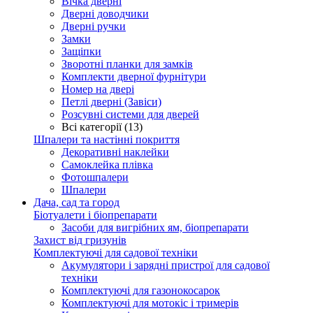
Вічка дверні
Дверні доводчики
Дверні ручки
Замки
Защіпки
Зворотні планки для замків
Комплекти дверної фурнітури
Номер на двері
Петлі дверні (Завіси)
Розсувні системи для дверей
Всі категорії (13)
Шпалери та настінні покриття
Декоративні наклейки
Самоклейка плівка
Фотошпалери
Шпалери
Дача, сад та город
Біотуалети і біопрепарати
Засоби для вигрібних ям, біопрепарати
Захист від гризунів
Комплектуючі для садової техніки
Акумулятори і зарядні пристрої для садової
техніки
Комплектуючі для газонокосарок
Комплектуючі для мотокіс і тримерів