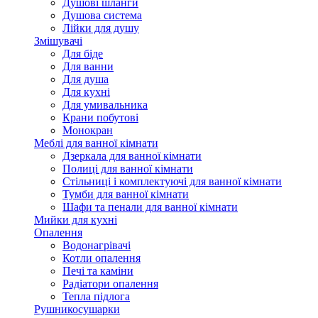
Душові шланги
Душова система
Лійки для душу
Змішувачі
Для біде
Для ванни
Для душа
Для кухні
Для умивальника
Крани побутові
Монокран
Меблі для ванної кімнати
Дзеркала для ванної кімнати
Полиці для ванної кімнати
Стільниці і комплектуючі для ванної кімнати
Тумби для ванної кімнати
Шафи та пенали для ванної кімнати
Мийки для кухні
Опалення
Водонагрівачі
Котли опалення
Печі та каміни
Радіатори опалення
Тепла підлога
Рушникосушарки