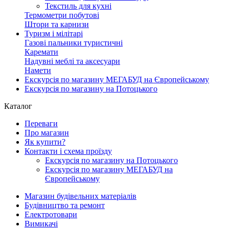
Текстиль для кухні
Термометри побутові
Штори та карнизи
Туризм і мілітарі
Газові пальники туристичні
Каремати
Надувні меблі та аксесуари
Намети
Екскурсія по магазину МЕГАБУД на Європейському
Екскурсія по магазину на Потоцького
Каталог
Переваги
Про магазин
Як купити?
Контакти і схема проїзду
Екскурсія по магазину на Потоцького
Екскурсія по магазину МЕГАБУД на
Європейському
Магазин будівельних матеріалів
Будівництво та ремонт
Електротовари
Вимикачі