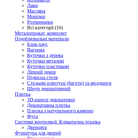
Лаки
Масляна
Морілки
Розчинники
Всі категорії (16)
Металопрокат, композит
Оздоблювальні матеріали
Блок-хаус
Вагонка
Куточки з дерева
Куточки металеві
Куточки пластикові
Ліпний декор
Підвісна стеля
Стельові плінтуси (багети) та молдинги
Шнур декоративний
Плитка
3D-панелі декоративні
Декоративна плитка
Плитка з натурального каменю
Фуга
Системи вентиляції. Кліматична техніка
Дверцята
Фурнітура для дверей