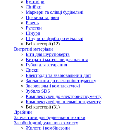
Кутоміри
Лінійки
Маркери та олівці будівельні
Правила та рівні
Рівень
Рулетки
Шнури
Шнури та фарби розмічальні
Всі категорії (12)
Витратні матеріали
Біти для шуруповерта
Витратні матеріали для паяння
Губки для затирання
Диски
Електроди та зварювальний дріт
Запчастини до електроінструменту
Зварювальні комплектуючі
Зубило SDS
Комплектуючі до електроінструменту
Комплектуючі до пневмоінструменту
Всі категорії (31)
Драбини
Запчастини для будівельної техніки
Засоби індивідуального захисту
Жилети і комбінезони