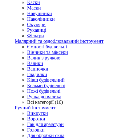
Каски
Маски
Навушники
Наколінники
Окуряри
Рукавиці
Фільтри
Малярний та оздоблювальний інструмент
Ємності будівельні
Вінчики та міксери
Валик з ручкою
Валики
Ванночки
Гладилки
Ківш будівельний
Кельми будівельні
Ножі будівельні
Ручка до валика
Всі категорії (16)
Ручний інструмент
Викрутки
Воротки
Гак для арматури
Головки
Для обробки скла