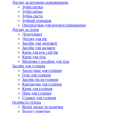
Догляд за ротовою порожниною
Зубні нитки
Зубні щітки
Зубна паста
Зубний порошок
Ополіскувач для ротової порожнини
Догляд за тілом
Дезодорант
Догляд для ніг
Засоби для депіляції
Засоби для засмаги
Крем для рук і нігтів
Крем для тіла
Молочко і лосьйон для тіла
Засоби для гоління
Аксесуари для гоління
Гель для гоління
Засоби після гоління
Картриджі для гоління
Крем для гоління
Піна для гоління
Станки для гоління
Особиста гігієна
Ватні диски та палички
Вологі серветки