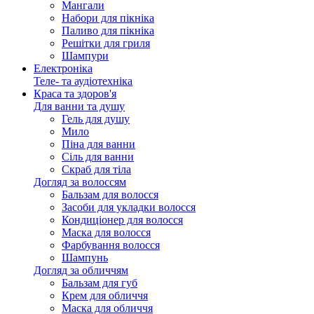
Мангали
Набори для пікніка
Паливо для пікніка
Решітки для гриля
Шампури
Електроніка
Теле- та аудіотехніка
Краса та здоров'я
Для ванни та душу
Гель для душу
Мило
Піна для ванни
Сіль для ванни
Скраб для тіла
Догляд за волоссям
Бальзам для волосся
Засоби для укладки волосся
Кондиціонер для волосся
Маска для волосся
Фарбування волосся
Шампунь
Догляд за обличчям
Бальзам для губ
Крем для обличчя
Маска для обличчя