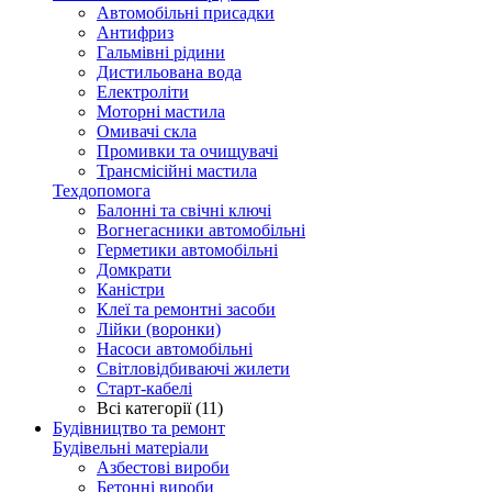
Автомобільні присадки
Антифриз
Гальмівні рідини
Дистильована вода
Електроліти
Моторні мастила
Омивачі скла
Промивки та очищувачі
Трансмісійні мастила
Техдопомога
Балонні та свічні ключі
Вогнегасники автомобільні
Герметики автомобільні
Домкрати
Каністри
Клеї та ремонтні засоби
Лійки (воронки)
Насоси автомобільні
Світловідбиваючі жилети
Старт-кабелі
Всі категорії (11)
Будівництво та ремонт
Будівельні матеріали
Азбестові вироби
Бетонні вироби