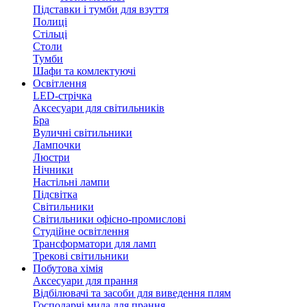
Підставки і тумби для взуття
Полиці
Стільці
Столи
Тумби
Шафи та комлектуючі
Освітлення
LED-стрічка
Аксесуари для світильників
Бра
Вуличні світильники
Лампочки
Люстри
Нічники
Настільні лампи
Підсвітка
Світильники
Світильники офісно-промислові
Студійне освітлення
Трансформатори для ламп
Трекові світильники
Побутова хімія
Аксесуари для прання
Відбілювачі та засоби для виведення плям
Господарчі мила для прання