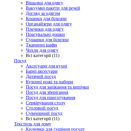
Вішалки для одягу
Вакуумні пакети для речей
Догляд за одягом
Кошики для білизни
Органайзери для одягу
Плечики для одягу
Прасувальні дошки
Сушарки для білизни
Тканинні шафи
Чохли для одягу
Всі категорії (11)
Посуд
Аксесуари для кухні
Барні аксесуари
Дитячий посуд
Кухонні ножі та набори
Посуд для запікання та випічки
Посуд для зберігання
Посуд для приготування
Сервірування столу
Столовий посуд
Сувенірний посуд
Всі категорії (11)
Текстиль для дому
Килимки для сушіння посуду