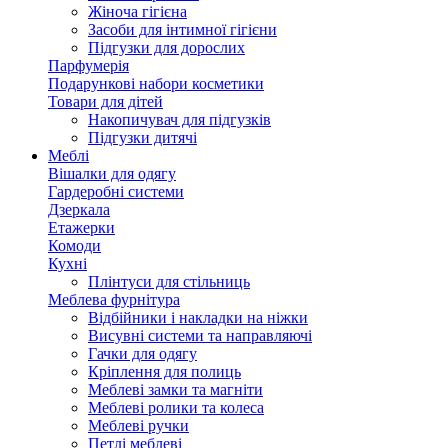
Жіноча гігієна
Засоби для інтимної гігієни
Підгузки для дорослих
Парфумерія
Подарункові набори косметики
Товари для дітей
Накопичувач для підгузків
Підгузки дитячі
Меблі
Вішалки для одягу
Гардеробні системи
Дзеркала
Етажерки
Комоди
Кухні
Плінтуси для стільниць
Меблева фурнітура
Відбійники і накладки на ніжки
Висувні системи та направляючі
Гачки для одягу
Кріплення для полиць
Меблеві замки та магніти
Меблеві ролики та колеса
Меблеві ручки
Петлі меблеві