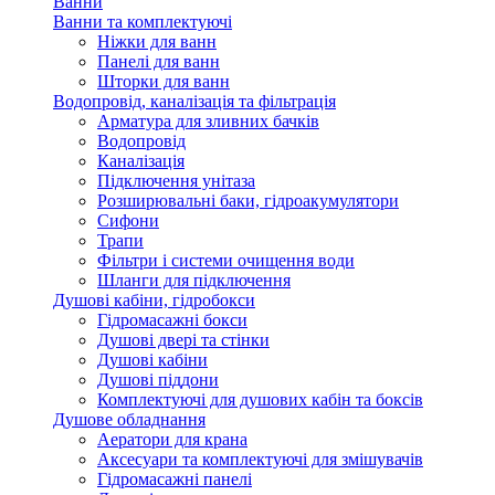
Ванни
Ванни та комплектуючі
Ніжки для ванн
Панелі для ванн
Шторки для ванн
Водопровід, каналізація та фільтрація
Арматура для зливних бачків
Водопровід
Каналізація
Підключення унітаза
Розширювальні баки, гідроакумулятори
Сифони
Трапи
Фільтри і системи очищення води
Шланги для підключення
Душові кабіни, гідробокси
Гідромасажні бокси
Душові двері та стінки
Душові кабіни
Душові піддони
Комплектуючі для душових кабін та боксів
Душове обладнання
Аератори для крана
Аксесуари та комплектуючі для змішувачів
Гідромасажні панелі