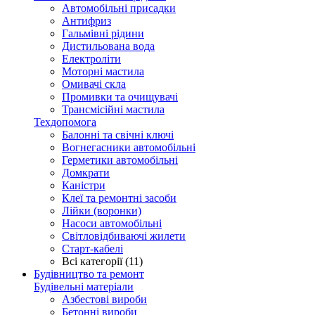
Автомобільні присадки
Антифриз
Гальмівні рідини
Дистильована вода
Електроліти
Моторні мастила
Омивачі скла
Промивки та очищувачі
Трансмісійні мастила
Техдопомога
Балонні та свічні ключі
Вогнегасники автомобільні
Герметики автомобільні
Домкрати
Каністри
Клеї та ремонтні засоби
Лійки (воронки)
Насоси автомобільні
Світловідбиваючі жилети
Старт-кабелі
Всі категорії (11)
Будівництво та ремонт
Будівельні матеріали
Азбестові вироби
Бетонні вироби