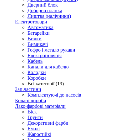
Дверний блок
Доборна планка
Лиштва (налічники)
Електротовари
Автоматика
Батарейки
Вилки
Вимикачі
Гофро і метало рукави
Електроізоляція
Кабель
Канали для кабелю
Колодки
Коробки
Всі категорії (19)
Зап.частини
Комплектуючі до насосів
Ковані вироби
Лако-фарбові матеріали
Віск
Грунти
Декоративні фарби
Емалі
Жаростійкі
Колоранти