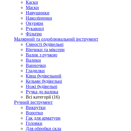
Каски
Маски
Навушники
Наколінники
Окуряри
Рукавиці
Фільтри
Малярний та оздоблювальний інструмент
Ємності будівельні
Вінчики та міксери
Валик з ручкою
Валики
Ванночки
Гладилки
Ківш будівельний
Кельми будівельні
Ножі будівельні
Ручка до валика
Всі категорії (16)
Ручний інструмент
Викрутки
Воротки
Гак для арматури
Головки
Для обробки скла