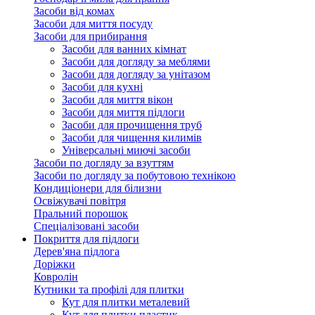
Засоби від комах
Засоби для миття посуду
Засоби для прибирання
Засоби для ванних кімнат
Засоби для догляду за меблями
Засоби для догляду за унітазом
Засоби для кухні
Засоби для миття вікон
Засоби для миття підлоги
Засоби для прочищення труб
Засоби для чищення килимів
Універсальні миючі засоби
Засоби по догляду за взуттям
Засоби по догляду за побутовою технікою
Кондиціонери для білизни
Освіжувачі повітря
Пральний порошок
Спеціалізовані засоби
Покриття для підлоги
Дерев'яна підлога
Доріжки
Ковролін
Кутники та профілі для плитки
Кут для плитки металевий
Кут для плитки пластик