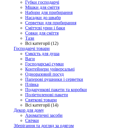
Губки господарчі
Мішки для сміття
Набори для прибирання
Насадки до швабр
Серветки для прибирання
Сміттєві урни і баки
Совки для сміття
Тази
Всі категорії (12)
Господарчі товари
Ємкість для душа
Ваги
Господарські сумки
Контейнери універсальні
Одноразовий посуд
Паперові рушники і серветки
Плівка
Подарункові пакети та коробки
Поліетиленові пакети
Святкові товари
Всі категорії (14)
Декор для дому
Ароматичні засоби
Свічки
Зберігання та догляд за одягом