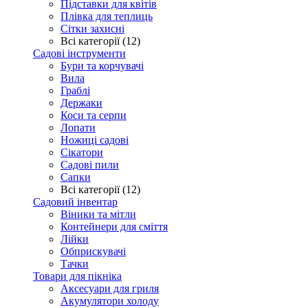
Підставки для квітів
Плівка для теплиць
Сітки захисні
Всі категорії (12)
Садові інструменти
Бури та корчувачі
Вила
Граблі
Держаки
Коси та серпи
Лопати
Ножиці садові
Сікатори
Садові пили
Сапки
Всі категорії (12)
Садовий інвентар
Віники та мітли
Контейнери для сміття
Лійки
Обприскувачі
Тачки
Товари для пікніка
Аксесуари для гриля
Акумулятори холоду