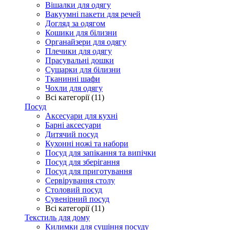
Вішалки для одягу
Вакуумні пакети для речей
Догляд за одягом
Кошики для білизни
Органайзери для одягу
Плечики для одягу
Прасувальні дошки
Сушарки для білизни
Тканинні шафи
Чохли для одягу
Всі категорії (11)
Посуд
Аксесуари для кухні
Барні аксесуари
Дитячий посуд
Кухонні ножі та набори
Посуд для запікання та випічки
Посуд для зберігання
Посуд для приготування
Сервірування столу
Столовий посуд
Сувенірний посуд
Всі категорії (11)
Текстиль для дому
Килимки для сушіння посуду