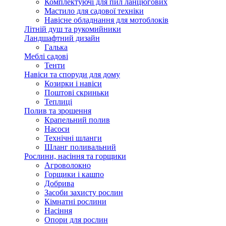
Комплектуючі для пил ланцюгових
Мастило для садової техніки
Навісне обладнання для мотоблоків
Літній душ та рукомийники
Ландшафтний дизайн
Галька
Меблі садові
Тенти
Навіси та споруди для дому
Козирки і навіси
Поштові скриньки
Теплиці
Полив та зрошення
Крапельний полив
Насоси
Технічні шланги
Шланг поливальний
Рослини, насіння та горщики
Агроволокно
Горщики і кашпо
Добрива
Засоби захисту рослин
Кімнатні рослини
Насіння
Опори для рослин