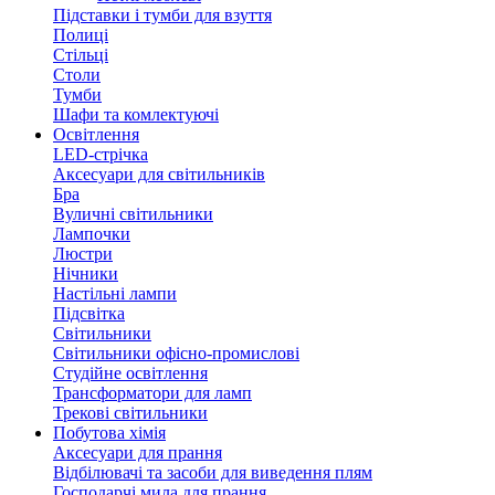
Підставки і тумби для взуття
Полиці
Стільці
Столи
Тумби
Шафи та комлектуючі
Освітлення
LED-стрічка
Аксесуари для світильників
Бра
Вуличні світильники
Лампочки
Люстри
Нічники
Настільні лампи
Підсвітка
Світильники
Світильники офісно-промислові
Студійне освітлення
Трансформатори для ламп
Трекові світильники
Побутова хімія
Аксесуари для прання
Відбілювачі та засоби для виведення плям
Господарчі мила для прання