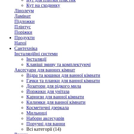
Кут на сходинку
Лінолеум
Ламінат
Підложки
Плінтус
Поріжки
Продукти
Напої
Сантехніка
Інсталяційні системи
Інсталяції
Клавіші змиву та комплектуючі
Аксесуари для ванних кімнат
Відра та кошики для ванної кімнати
Гачки та планки для ванної кімнати
Дозатори для рідкого мила
Йоржики для унітаза
Карнизи для ванної кімнати
Килимки для ванної кімнати
Косметичні дзеркала
Мильниці
Набори аксесуарів
Поручні для ванни
Всі категорії (14)