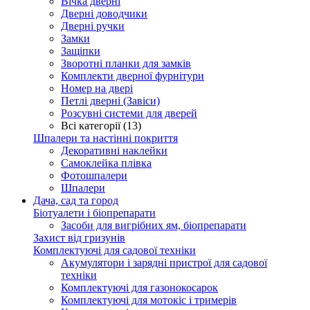
Вічка дверні
Дверні доводчики
Дверні ручки
Замки
Защіпки
Зворотні планки для замків
Комплекти дверної фурнітури
Номер на двері
Петлі дверні (Завіси)
Розсувні системи для дверей
Всі категорії (13)
Шпалери та настінні покриття
Декоративні наклейки
Самоклейка плівка
Фотошпалери
Шпалери
Дача, сад та город
Біотуалети і біопрепарати
Засоби для вигрібних ям, біопрепарати
Захист від гризунів
Комплектуючі для садової техніки
Акумулятори і зарядні пристрої для садової
техніки
Комплектуючі для газонокосарок
Комплектуючі для мотокіс і тримерів