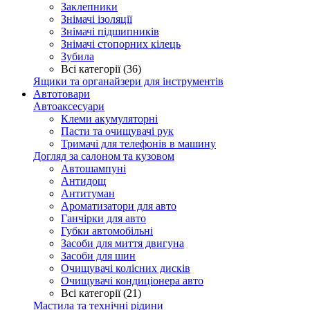
Заклепники
Знімачі ізоляції
Знімачі підшипників
Знімачі стопорних кілець
Зубила
Всі категорії (36)
Ящики та органайзери для інструментів
Автотовари
Автоаксесуари
Клеми акумуляторні
Пасти та очищувачі рук
Тримачі для телефонів в машину
Догляд за салоном та кузовом
Автошампуні
Антидощ
Антитуман
Ароматизатори для авто
Ганчірки для авто
Губки автомобільні
Засоби для миття двигуна
Засоби для шин
Очищувачі колісних дисків
Очищувачі кондиціонера авто
Всі категорії (21)
Мастила та технічні рідини