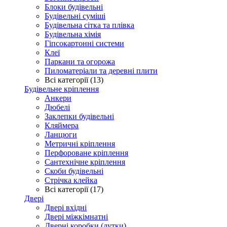
Блоки будівельні
Будівельні суміші
Будівельна сітка та плівка
Будівельна хімія
Гіпсокартонні системи
Клеї
Паркани та огорожа
Пиломатеріали та деревні плити
Всі категорії (13)
Будівельне кріплення
Анкери
Дюбелі
Заклепки будівельні
Кляймера
Ланцюги
Метричні кріплення
Перфороване кріплення
Сантехнічне кріплення
Скоби будівельні
Стрічка клейка
Всі категорії (17)
Двері
Двері вхідні
Двері міжкімнатні
Дверні коробки (лутки)