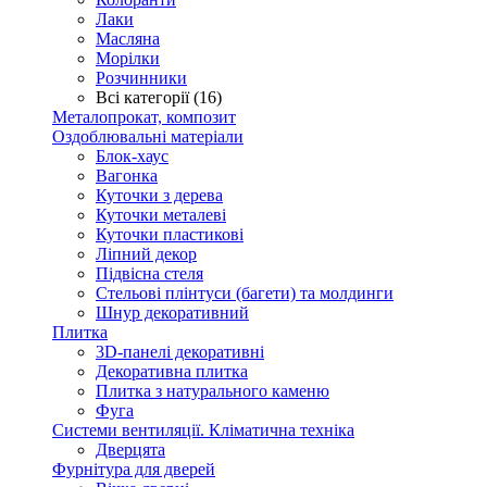
Лаки
Масляна
Морілки
Розчинники
Всі категорії (16)
Металопрокат, композит
Оздоблювальні матеріали
Блок-хаус
Вагонка
Куточки з дерева
Куточки металеві
Куточки пластикові
Ліпний декор
Підвісна стеля
Стельові плінтуси (багети) та молдинги
Шнур декоративний
Плитка
3D-панелі декоративні
Декоративна плитка
Плитка з натурального каменю
Фуга
Системи вентиляції. Кліматична техніка
Дверцята
Фурнітура для дверей