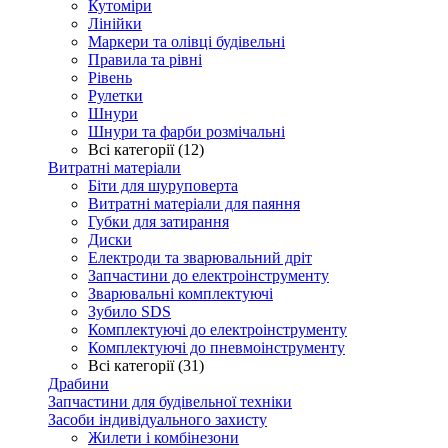
Кутоміри
Лінійки
Маркери та олівці будівельні
Правила та рівні
Рівень
Рулетки
Шнури
Шнури та фарби розмічальні
Всі категорії (12)
Витратні матеріали
Біти для шуруповерта
Витратні матеріали для паяння
Губки для затирання
Диски
Електроди та зварювальний дріт
Запчастини до електроінструменту
Зварювальні комплектуючі
Зубило SDS
Комплектуючі до електроінструменту
Комплектуючі до пневмоінструменту
Всі категорії (31)
Драбини
Запчастини для будівельної техніки
Засоби індивідуального захисту
Жилети і комбінезони