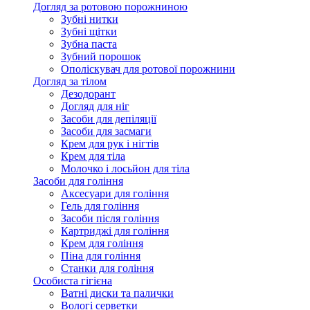
Догляд за ротовою порожниною
Зубні нитки
Зубні щітки
Зубна паста
Зубний порошок
Ополіскувач для ротової порожнини
Догляд за тілом
Дезодорант
Догляд для ніг
Засоби для депіляції
Засоби для засмаги
Крем для рук і нігтів
Крем для тіла
Молочко і лосьйон для тіла
Засоби для гоління
Аксесуари для гоління
Гель для гоління
Засоби після гоління
Картриджі для гоління
Крем для гоління
Піна для гоління
Станки для гоління
Особиста гігієна
Ватні диски та палички
Вологі серветки