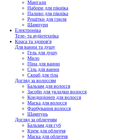
Мангали
Набори для пікніка
Паливо для пікніка
Решітки для гриля
Шампури
Електроніка
Теле- та аудіотехніка
Краса та здоров'я
Для ванни та душу
Гель для душу
Мило
Піна для ванни
Сіль для ванни
Скраб для тіла
Догляд за волоссям
Бальзам для волосся
Засоби для укладки волосся
Кондиціонер для волосся
Маска для волосся
Фарбування волосся
Шампунь
Догляд за обличчям
Бальзам для губ
Крем для обличчя
Маска для обличчя