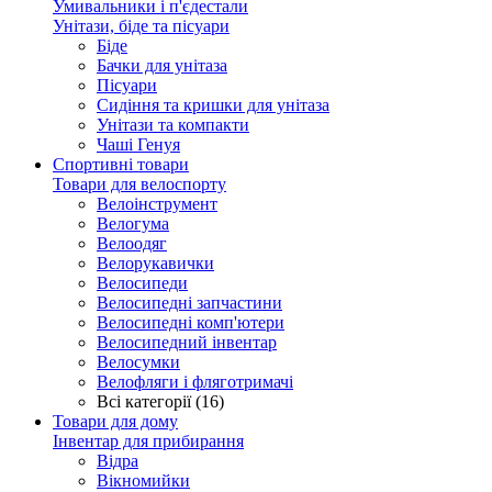
Умивальники і п'єдестали
Унітази, біде та пісуари
Біде
Бачки для унітаза
Пісуари
Сидіння та кришки для унітаза
Унітази та компакти
Чаші Генуя
Спортивні товари
Товари для велоспорту
Велоінструмент
Велогума
Велоодяг
Велорукавички
Велосипеди
Велосипедні запчастини
Велосипедні комп'ютери
Велосипедний інвентар
Велосумки
Велофляги і фляготримачі
Всі категорії (16)
Товари для дому
Інвентар для прибирання
Відра
Вікномийки