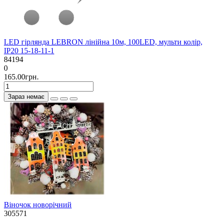
LED гірлянда LEBRON лінійна 10м, 100LED, мульти колір,
IP20 15-18-11-1
84194
0
165.00грн.
Зараз немає
Віночок новорічний
305571