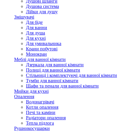
Душові шланги
Душова система
Лійки для душу
Змішувачі
Для біде
Для ванни
Для душа
Для кухні
Для умивальника
Крани побутові
Монокран
Меблі для ванної кімнати
Дзеркала для ванної кімнати
Полиці для ванної кімнати
Стільниці і комплектуючі для ванної кімнати
Тумби для ванної кімнати
Шафи та пенали для ванної кімнати
Мийки для кухні
Опалення
Водонагрівачі
Котли опалення
Печі та каміни
Радіатори опалення
Тепла підлога
Рушникосушарки