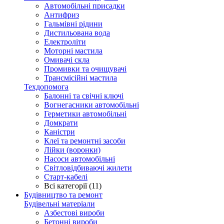
Автомобільні присадки
Антифриз
Гальмівні рідини
Дистильована вода
Електроліти
Моторні мастила
Омивачі скла
Промивки та очищувачі
Трансмісійні мастила
Техдопомога
Балонні та свічні ключі
Вогнегасники автомобільні
Герметики автомобільні
Домкрати
Каністри
Клеї та ремонтні засоби
Лійки (воронки)
Насоси автомобільні
Світловідбиваючі жилети
Старт-кабелі
Всі категорії (11)
Будівництво та ремонт
Будівельні матеріали
Азбестові вироби
Бетонні вироби