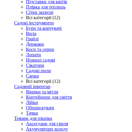
Підставки для квітів
Плівка для теплиць
Сітки захисні
Всі категорії (12)
Садові інструменти
Бури та корчувачі
Вила
Граблі
Держаки
Коси та серпи
Лопати
Ножиці садові
Сікатори
Садові пили
Сапки
Всі категорії (12)
Садовий інвентар
Віники та мітли
Контейнери для сміття
Лійки
Обприскувачі
Тачки
Товари для пікніка
Аксесуари для гриля
Акумулятори холоду