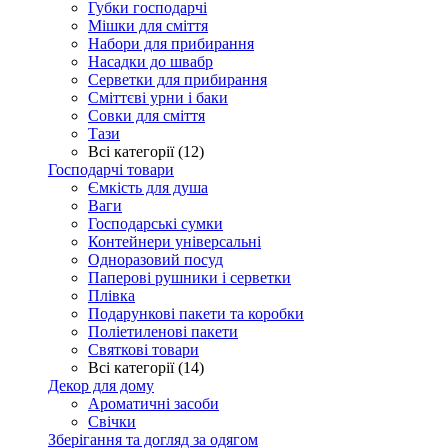
Губки господарчі
Мішки для сміття
Набори для прибирання
Насадки до швабр
Серветки для прибирання
Сміттєві урни і баки
Совки для сміття
Тази
Всі категорії (12)
Господарчі товари
Ємкість для душа
Ваги
Господарські сумки
Контейнери універсальні
Одноразовий посуд
Паперові рушники і серветки
Плівка
Подарункові пакети та коробки
Поліетиленові пакети
Святкові товари
Всі категорії (14)
Декор для дому
Ароматичні засоби
Свічки
Зберігання та догляд за одягом