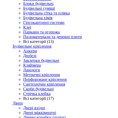
Блоки будівельні
Будівельні суміші
Будівельна сітка та плівка
Будівельна хімія
Гіпсокартонні системи
Клеї
Паркани та огорожа
Пиломатеріали та деревні плити
Всі категорії (13)
Будівельне кріплення
Анкери
Дюбелі
Заклепки будівельні
Кляймера
Ланцюги
Метричні кріплення
Перфороване кріплення
Сантехнічне кріплення
Скоби будівельні
Стрічка клейка
Всі категорії (17)
Двері
Двері вхідні
Двері міжкімнатні
Дверні коробки (лутки)