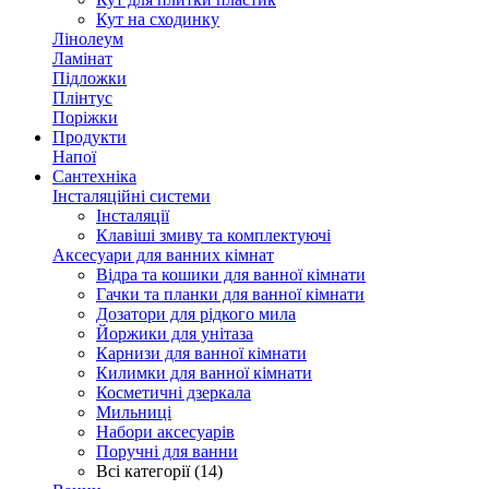
Кут на сходинку
Лінолеум
Ламінат
Підложки
Плінтус
Поріжки
Продукти
Напої
Сантехніка
Інсталяційні системи
Інсталяції
Клавіші змиву та комплектуючі
Аксесуари для ванних кімнат
Відра та кошики для ванної кімнати
Гачки та планки для ванної кімнати
Дозатори для рідкого мила
Йоржики для унітаза
Карнизи для ванної кімнати
Килимки для ванної кімнати
Косметичні дзеркала
Мильниці
Набори аксесуарів
Поручні для ванни
Всі категорії (14)