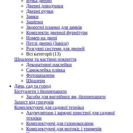
Вічка дверні
Дверні доводчики
Дверні ручки
Замки
Защіпки
Зворотні планки для замків
Комплекти дверної фурнітури
Номер на двері
Петлі дверні (Завіси)
Розсувні системи для дверей
Всі категорії (13)
Шпалери та настінні покриття
Декоративні наклейки
Самоклейка плівка
Фотошпалери
Шпалери
Дача, сад та город
Біотуалети і біопрепарати
Засоби для вигрібних ям, біопрепарати
Захист від гризунів
Комплектуючі для садової техніки
Акумулятори і зарядні пристрої для садової
техніки
Комплектуючі для газонокосарок
Комплектуючі для мотокіс і тримерів