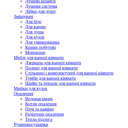
Душові шланги
Душова система
Лійки для душу
Змішувачі
Для біде
Для ванни
Для душа
Для кухні
Для умивальника
Крани побутові
Монокран
Меблі для ванної кімнати
Дзеркала для ванної кімнати
Полиці для ванної кімнати
Стільниці і комплектуючі для ванної кімнати
Тумби для ванної кімнати
Шафи та пенали для ванної кімнати
Мийки для кухні
Опалення
Водонагрівачі
Котли опалення
Печі та каміни
Радіатори опалення
Тепла підлога
Рушникосушарки