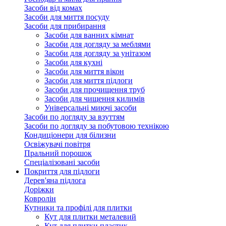
Засоби від комах
Засоби для миття посуду
Засоби для прибирання
Засоби для ванних кімнат
Засоби для догляду за меблями
Засоби для догляду за унітазом
Засоби для кухні
Засоби для миття вікон
Засоби для миття підлоги
Засоби для прочищення труб
Засоби для чищення килимів
Універсальні миючі засоби
Засоби по догляду за взуттям
Засоби по догляду за побутовою технікою
Кондиціонери для білизни
Освіжувачі повітря
Пральний порошок
Спеціалізовані засоби
Покриття для підлоги
Дерев'яна підлога
Доріжки
Ковролін
Кутники та профілі для плитки
Кут для плитки металевий
Кут для плитки пластик