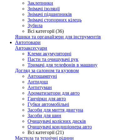
Заклепники
Знімачі ізоляції
Знімачі підшипників
Знімачі стопорних кілець
Зубила
Всі категорії (36)
Ящики та органайзери для інструментів
Автотовари
Автоаксесуари
Клеми акумуляторні
Пасти та очищувачі рук
Тримачі для телефонів в машину
Догляд за салоном та кузовом
Автошампуні
Антидощ
Антитуман
Ароматизатори для авто
Ганчірки для авто
Губки автомобільні
Засоби для миття двигуна
Засоби для шин
Очищувачі колісних дисків
Очищувачі кондиціонера авто
Всі категорії (21)
Мастила та технічні рідини