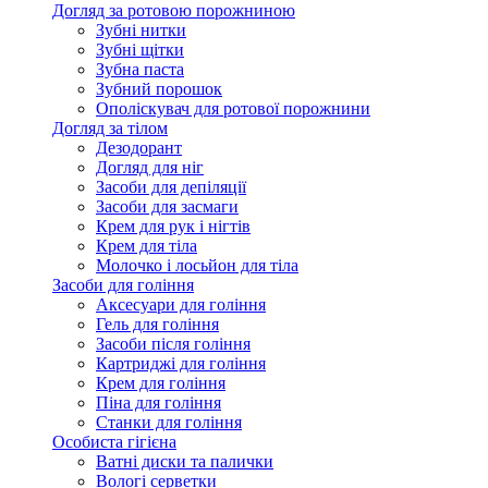
Догляд за ротовою порожниною
Зубні нитки
Зубні щітки
Зубна паста
Зубний порошок
Ополіскувач для ротової порожнини
Догляд за тілом
Дезодорант
Догляд для ніг
Засоби для депіляції
Засоби для засмаги
Крем для рук і нігтів
Крем для тіла
Молочко і лосьйон для тіла
Засоби для гоління
Аксесуари для гоління
Гель для гоління
Засоби після гоління
Картриджі для гоління
Крем для гоління
Піна для гоління
Станки для гоління
Особиста гігієна
Ватні диски та палички
Вологі серветки