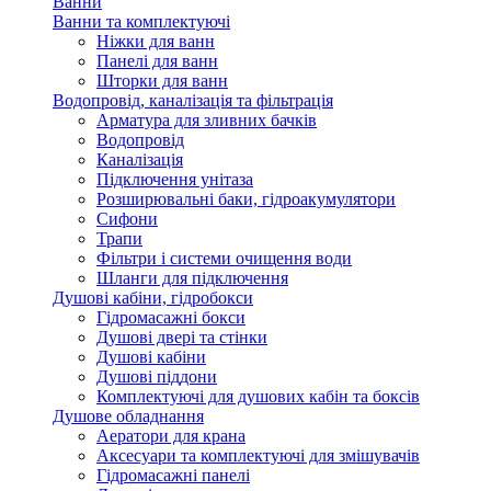
Ванни
Ванни та комплектуючі
Ніжки для ванн
Панелі для ванн
Шторки для ванн
Водопровід, каналізація та фільтрація
Арматура для зливних бачків
Водопровід
Каналізація
Підключення унітаза
Розширювальні баки, гідроакумулятори
Сифони
Трапи
Фільтри і системи очищення води
Шланги для підключення
Душові кабіни, гідробокси
Гідромасажні бокси
Душові двері та стінки
Душові кабіни
Душові піддони
Комплектуючі для душових кабін та боксів
Душове обладнання
Аератори для крана
Аксесуари та комплектуючі для змішувачів
Гідромасажні панелі