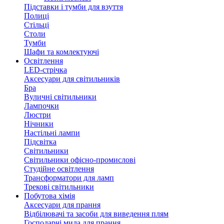
Підставки і тумби для взуття
Полиці
Стільці
Столи
Тумби
Шафи та комлектуючі
Освітлення
LED-стрічка
Аксесуари для світильників
Бра
Вуличні світильники
Лампочки
Люстри
Нічники
Настільні лампи
Підсвітка
Світильники
Світильники офісно-промислові
Студійне освітлення
Трансформатори для ламп
Трекові світильники
Побутова хімія
Аксесуари для прання
Відбілювачі та засоби для виведення плям
Господарчі мила для прання