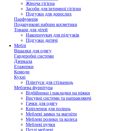
Жіноча гігієна
Засоби для інтимної гігієни
Підгузки для дорослих
Парфумерія
Подарункові набори косметики
Товари для дітей
Накопичувач для підгузків
Підгузки дитячі
Меблі
Вішалки для одягу
Гардеробні системи
Дзеркала
Етажерки
Комоди
Кухні
Плінтуси для стільниць
Меблева фурнітура
Відбійники і накладки на ніжки
Висувні системи та направляючі
Гачки для одягу
Кріплення для полиць
Меблеві замки та магніти
Меблеві ролики та колеса
Меблеві ручки
Петлі меблеві