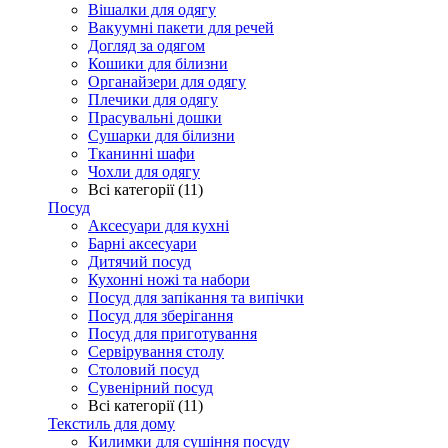
Вішалки для одягу
Вакуумні пакети для речей
Догляд за одягом
Кошики для білизни
Органайзери для одягу
Плечики для одягу
Прасувальні дошки
Сушарки для білизни
Тканинні шафи
Чохли для одягу
Всі категорії (11)
Посуд
Аксесуари для кухні
Барні аксесуари
Дитячий посуд
Кухонні ножі та набори
Посуд для запікання та випічки
Посуд для зберігання
Посуд для приготування
Сервірування столу
Столовий посуд
Сувенірний посуд
Всі категорії (11)
Текстиль для дому
Килимки для сушіння посуду