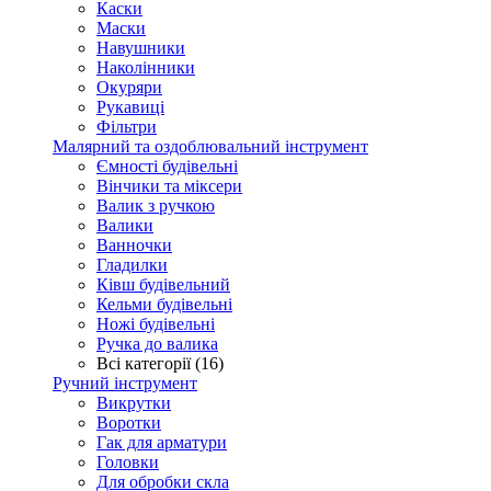
Каски
Маски
Навушники
Наколінники
Окуряри
Рукавиці
Фільтри
Малярний та оздоблювальний інструмент
Ємності будівельні
Вінчики та міксери
Валик з ручкою
Валики
Ванночки
Гладилки
Ківш будівельний
Кельми будівельні
Ножі будівельні
Ручка до валика
Всі категорії (16)
Ручний інструмент
Викрутки
Воротки
Гак для арматури
Головки
Для обробки скла