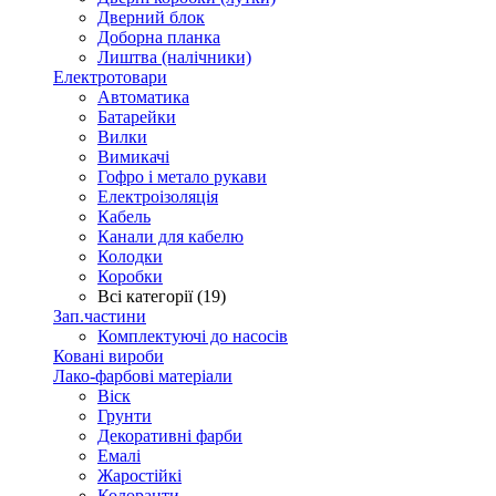
Дверний блок
Доборна планка
Лиштва (налічники)
Електротовари
Автоматика
Батарейки
Вилки
Вимикачі
Гофро і метало рукави
Електроізоляція
Кабель
Канали для кабелю
Колодки
Коробки
Всі категорії (19)
Зап.частини
Комплектуючі до насосів
Ковані вироби
Лако-фарбові матеріали
Віск
Грунти
Декоративні фарби
Емалі
Жаростійкі
Колоранти