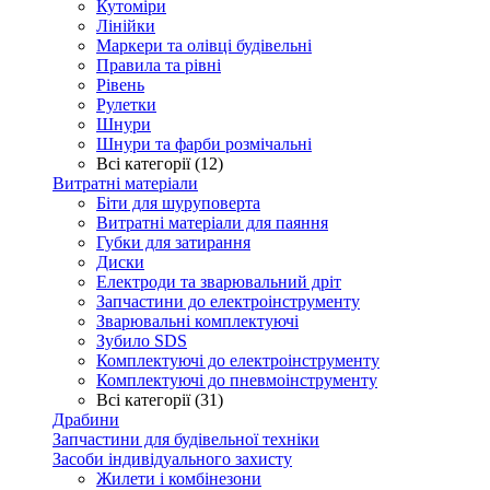
Кутоміри
Лінійки
Маркери та олівці будівельні
Правила та рівні
Рівень
Рулетки
Шнури
Шнури та фарби розмічальні
Всі категорії (12)
Витратні матеріали
Біти для шуруповерта
Витратні матеріали для паяння
Губки для затирання
Диски
Електроди та зварювальний дріт
Запчастини до електроінструменту
Зварювальні комплектуючі
Зубило SDS
Комплектуючі до електроінструменту
Комплектуючі до пневмоінструменту
Всі категорії (31)
Драбини
Запчастини для будівельної техніки
Засоби індивідуального захисту
Жилети і комбінезони