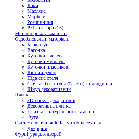
Лаки
Масляна
Морілки
Розчинники
Всі категорії (16)
Металопрокат, композит
Оздоблювальні матеріали
Блок-хаус
Вагонка
Куточки з дерева
Куточки металеві
Куточки пластикові
Ліпний декор
Підвісна стеля
Стельові плінтуси (багети) та молдинги
Шнур декоративний
Плитка
3D-панелі декоративні
Декоративна плитка
Плитка з натурального каменю
Фуга
Системи вентиляції. Кліматична техніка
Дверцята
Фурнітура для дверей