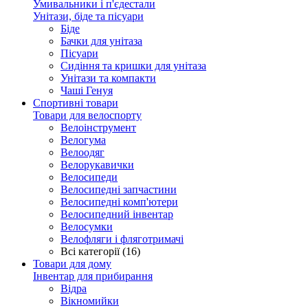
Умивальники і п'єдестали
Унітази, біде та пісуари
Біде
Бачки для унітаза
Пісуари
Сидіння та кришки для унітаза
Унітази та компакти
Чаші Генуя
Спортивні товари
Товари для велоспорту
Велоінструмент
Велогума
Велоодяг
Велорукавички
Велосипеди
Велосипедні запчастини
Велосипедні комп'ютери
Велосипедний інвентар
Велосумки
Велофляги і фляготримачі
Всі категорії (16)
Товари для дому
Інвентар для прибирання
Відра
Вікномийки