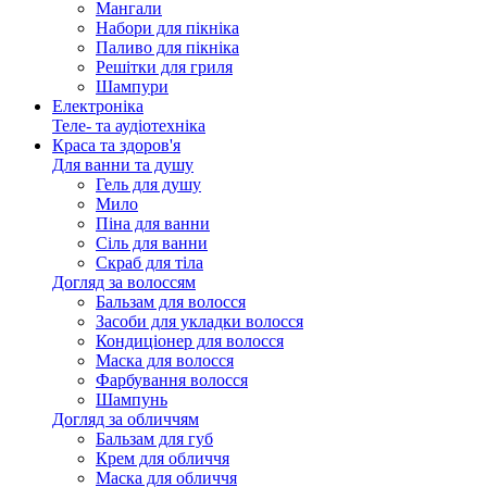
Мангали
Набори для пікніка
Паливо для пікніка
Решітки для гриля
Шампури
Електроніка
Теле- та аудіотехніка
Краса та здоров'я
Для ванни та душу
Гель для душу
Мило
Піна для ванни
Сіль для ванни
Скраб для тіла
Догляд за волоссям
Бальзам для волосся
Засоби для укладки волосся
Кондиціонер для волосся
Маска для волосся
Фарбування волосся
Шампунь
Догляд за обличчям
Бальзам для губ
Крем для обличчя
Маска для обличчя