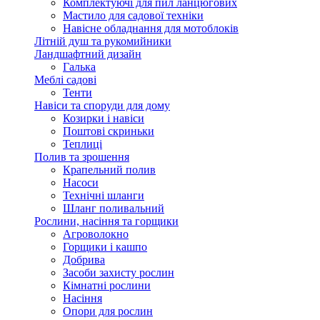
Комплектуючі для пил ланцюгових
Мастило для садової техніки
Навісне обладнання для мотоблоків
Літній душ та рукомийники
Ландшафтний дизайн
Галька
Меблі садові
Тенти
Навіси та споруди для дому
Козирки і навіси
Поштові скриньки
Теплиці
Полив та зрошення
Крапельний полив
Насоси
Технічні шланги
Шланг поливальний
Рослини, насіння та горщики
Агроволокно
Горщики і кашпо
Добрива
Засоби захисту рослин
Кімнатні рослини
Насіння
Опори для рослин