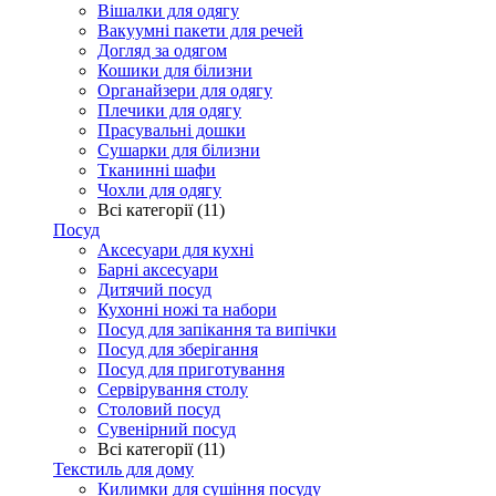
Вішалки для одягу
Вакуумні пакети для речей
Догляд за одягом
Кошики для білизни
Органайзери для одягу
Плечики для одягу
Прасувальні дошки
Сушарки для білизни
Тканинні шафи
Чохли для одягу
Всі категорії (11)
Посуд
Аксесуари для кухні
Барні аксесуари
Дитячий посуд
Кухонні ножі та набори
Посуд для запікання та випічки
Посуд для зберігання
Посуд для приготування
Сервірування столу
Столовий посуд
Сувенірний посуд
Всі категорії (11)
Текстиль для дому
Килимки для сушіння посуду