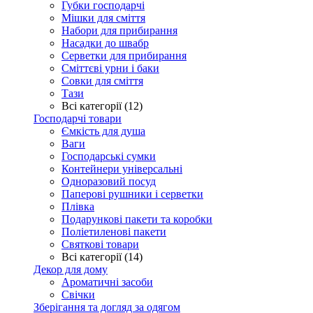
Губки господарчі
Мішки для сміття
Набори для прибирання
Насадки до швабр
Серветки для прибирання
Сміттєві урни і баки
Совки для сміття
Тази
Всі категорії (12)
Господарчі товари
Ємкість для душа
Ваги
Господарські сумки
Контейнери універсальні
Одноразовий посуд
Паперові рушники і серветки
Плівка
Подарункові пакети та коробки
Поліетиленові пакети
Святкові товари
Всі категорії (14)
Декор для дому
Ароматичні засоби
Свічки
Зберігання та догляд за одягом