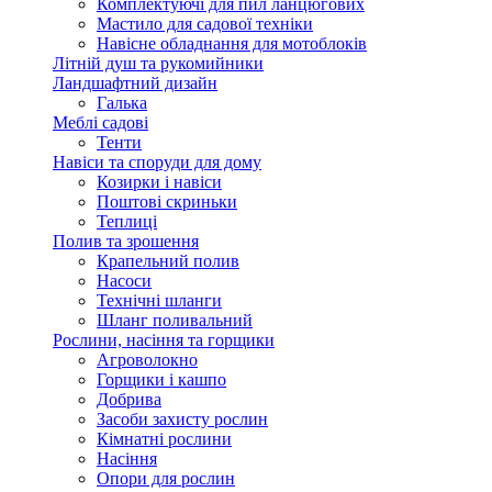
Комплектуючі для пил ланцюгових
Мастило для садової техніки
Навісне обладнання для мотоблоків
Літній душ та рукомийники
Ландшафтний дизайн
Галька
Меблі садові
Тенти
Навіси та споруди для дому
Козирки і навіси
Поштові скриньки
Теплиці
Полив та зрошення
Крапельний полив
Насоси
Технічні шланги
Шланг поливальний
Рослини, насіння та горщики
Агроволокно
Горщики і кашпо
Добрива
Засоби захисту рослин
Кімнатні рослини
Насіння
Опори для рослин