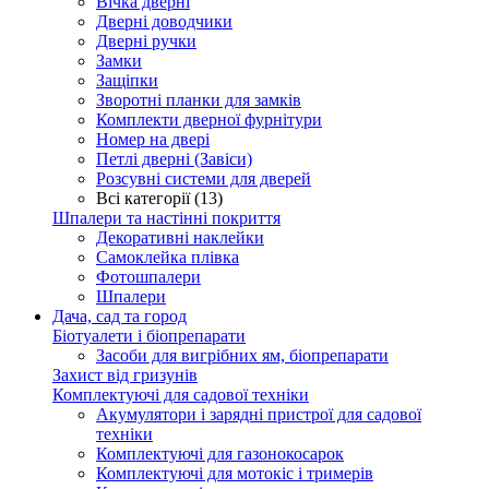
Вічка дверні
Дверні доводчики
Дверні ручки
Замки
Защіпки
Зворотні планки для замків
Комплекти дверної фурнітури
Номер на двері
Петлі дверні (Завіси)
Розсувні системи для дверей
Всі категорії (13)
Шпалери та настінні покриття
Декоративні наклейки
Самоклейка плівка
Фотошпалери
Шпалери
Дача, сад та город
Біотуалети і біопрепарати
Засоби для вигрібних ям, біопрепарати
Захист від гризунів
Комплектуючі для садової техніки
Акумулятори і зарядні пристрої для садової
техніки
Комплектуючі для газонокосарок
Комплектуючі для мотокіс і тримерів