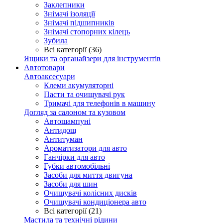
Заклепники
Знімачі ізоляції
Знімачі підшипників
Знімачі стопорних кілець
Зубила
Всі категорії (36)
Ящики та органайзери для інструментів
Автотовари
Автоаксесуари
Клеми акумуляторні
Пасти та очищувачі рук
Тримачі для телефонів в машину
Догляд за салоном та кузовом
Автошампуні
Антидощ
Антитуман
Ароматизатори для авто
Ганчірки для авто
Губки автомобільні
Засоби для миття двигуна
Засоби для шин
Очищувачі колісних дисків
Очищувачі кондиціонера авто
Всі категорії (21)
Мастила та технічні рідини