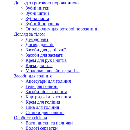
Догляд за ротовою порожниною
Зубні нитки
Зубні щітки
Зубна паста
Зубний порошок
Ополіскувач для ротової порожнини
Догляд за тілом
Дезодорант
Догляд для ніг
Засоби для депіляції
Засоби для засмаги
Крем для рук і нігтів
Крем для тіла
Молочко і лосьйон для тіла
Засоби для гоління
Аксесуари для гоління
Гель для гоління
Засоби після гоління
Картриджі для гоління
Крем для гоління
Піна для гоління
Станки для гоління
Особиста гігієна
Ватні диски та палички
Вологі серветки