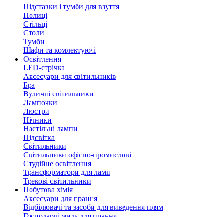
Підставки і тумби для взуття
Полиці
Стільці
Столи
Тумби
Шафи та комлектуючі
Освітлення
LED-стрічка
Аксесуари для світильників
Бра
Вуличні світильники
Лампочки
Люстри
Нічники
Настільні лампи
Підсвітка
Світильники
Світильники офісно-промислові
Студійне освітлення
Трансформатори для ламп
Трекові світильники
Побутова хімія
Аксесуари для прання
Відбілювачі та засоби для виведення плям
Господарчі мила для прання