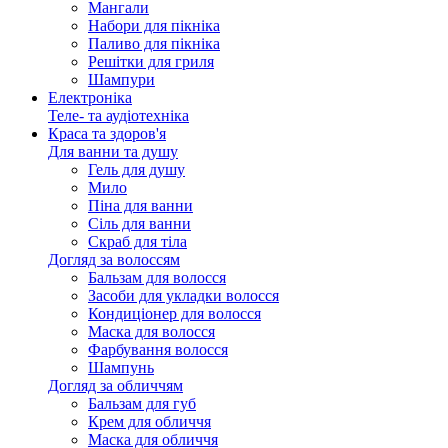
Мангали
Набори для пікніка
Паливо для пікніка
Решітки для гриля
Шампури
Електроніка
Теле- та аудіотехніка
Краса та здоров'я
Для ванни та душу
Гель для душу
Мило
Піна для ванни
Сіль для ванни
Скраб для тіла
Догляд за волоссям
Бальзам для волосся
Засоби для укладки волосся
Кондиціонер для волосся
Маска для волосся
Фарбування волосся
Шампунь
Догляд за обличчям
Бальзам для губ
Крем для обличчя
Маска для обличчя