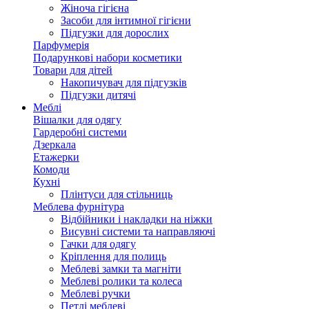
Жіноча гігієна
Засоби для інтимної гігієни
Підгузки для дорослих
Парфумерія
Подарункові набори косметики
Товари для дітей
Накопичувач для підгузків
Підгузки дитячі
Меблі
Вішалки для одягу
Гардеробні системи
Дзеркала
Етажерки
Комоди
Кухні
Плінтуси для стільниць
Меблева фурнітура
Відбійники і накладки на ніжки
Висувні системи та направляючі
Гачки для одягу
Кріплення для полиць
Меблеві замки та магніти
Меблеві ролики та колеса
Меблеві ручки
Петлі меблеві