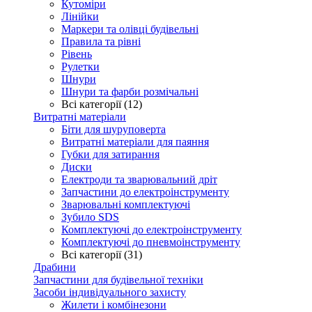
Кутоміри
Лінійки
Маркери та олівці будівельні
Правила та рівні
Рівень
Рулетки
Шнури
Шнури та фарби розмічальні
Всі категорії (12)
Витратні матеріали
Біти для шуруповерта
Витратні матеріали для паяння
Губки для затирання
Диски
Електроди та зварювальний дріт
Запчастини до електроінструменту
Зварювальні комплектуючі
Зубило SDS
Комплектуючі до електроінструменту
Комплектуючі до пневмоінструменту
Всі категорії (31)
Драбини
Запчастини для будівельної техніки
Засоби індивідуального захисту
Жилети і комбінезони