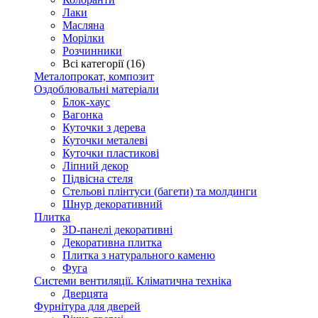
Лаки
Масляна
Морілки
Розчинники
Всі категорії (16)
Металопрокат, композит
Оздоблювальні матеріали
Блок-хаус
Вагонка
Куточки з дерева
Куточки металеві
Куточки пластикові
Ліпний декор
Підвісна стеля
Стельові плінтуси (багети) та молдинги
Шнур декоративний
Плитка
3D-панелі декоративні
Декоративна плитка
Плитка з натурального каменю
Фуга
Системи вентиляції. Кліматична техніка
Дверцята
Фурнітура для дверей