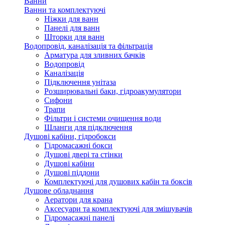
Ванни
Ванни та комплектуючі
Ніжки для ванн
Панелі для ванн
Шторки для ванн
Водопровід, каналізація та фільтрація
Арматура для зливних бачків
Водопровід
Каналізація
Підключення унітаза
Розширювальні баки, гідроакумулятори
Сифони
Трапи
Фільтри і системи очищення води
Шланги для підключення
Душові кабіни, гідробокси
Гідромасажні бокси
Душові двері та стінки
Душові кабіни
Душові піддони
Комплектуючі для душових кабін та боксів
Душове обладнання
Аератори для крана
Аксесуари та комплектуючі для змішувачів
Гідромасажні панелі