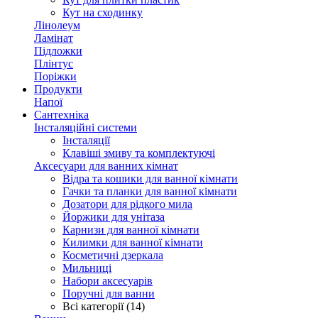
Кут на сходинку
Лінолеум
Ламінат
Підложки
Плінтус
Поріжки
Продукти
Напої
Сантехніка
Інсталяційні системи
Інсталяції
Клавіші змиву та комплектуючі
Аксесуари для ванних кімнат
Відра та кошики для ванної кімнати
Гачки та планки для ванної кімнати
Дозатори для рідкого мила
Йоржики для унітаза
Карнизи для ванної кімнати
Килимки для ванної кімнати
Косметичні дзеркала
Мильниці
Набори аксесуарів
Поручні для ванни
Всі категорії (14)