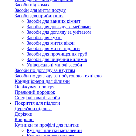
Засоби від комах
Засоби для миття посуду
Засоби для прибирання
Засоби для ванних кімнат
Засоби для догляду за меблями
Засоби для догляду за унітазом
Засоби для кухні
Засоби для миття вікон
Засоби для миття підлоги
Засоби для прочищення труб
Засоби для чищення килимів
Універсальні миючі засоби
Засоби по догляду за взуттям
Засоби по догляду за побутовою технікою
Кондиціонери для білизни
Освіжувачі повітря
Пральний порошок
Спеціалізовані засоби
Покриття для підлоги
Дерев'яна підлога
Доріжки
Ковролін
Кутники та профілі для плитки
Кут для плитки металевий
Кут для плитки пластик