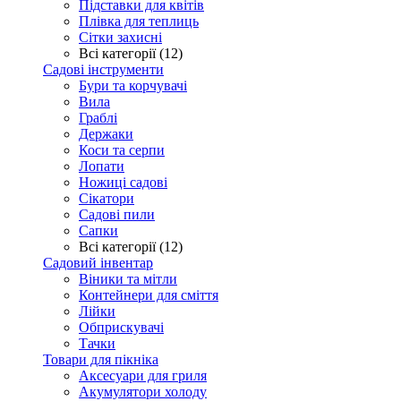
Підставки для квітів
Плівка для теплиць
Сітки захисні
Всі категорії (12)
Садові інструменти
Бури та корчувачі
Вила
Граблі
Держаки
Коси та серпи
Лопати
Ножиці садові
Сікатори
Садові пили
Сапки
Всі категорії (12)
Садовий інвентар
Віники та мітли
Контейнери для сміття
Лійки
Обприскувачі
Тачки
Товари для пікніка
Аксесуари для гриля
Акумулятори холоду