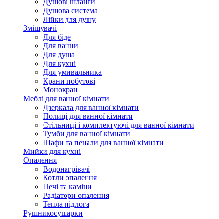
Душові шланги
Душова система
Лійки для душу
Змішувачі
Для біде
Для ванни
Для душа
Для кухні
Для умивальника
Крани побутові
Монокран
Меблі для ванної кімнати
Дзеркала для ванної кімнати
Полиці для ванної кімнати
Стільниці і комплектуючі для ванної кімнати
Тумби для ванної кімнати
Шафи та пенали для ванної кімнати
Мийки для кухні
Опалення
Водонагрівачі
Котли опалення
Печі та каміни
Радіатори опалення
Тепла підлога
Рушникосушарки