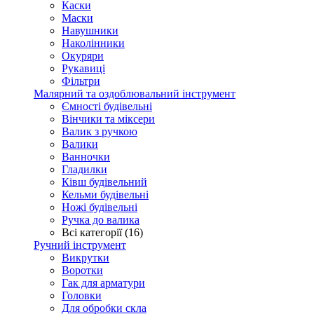
Каски
Маски
Навушники
Наколінники
Окуряри
Рукавиці
Фільтри
Малярний та оздоблювальний інструмент
Ємності будівельні
Вінчики та міксери
Валик з ручкою
Валики
Ванночки
Гладилки
Ківш будівельний
Кельми будівельні
Ножі будівельні
Ручка до валика
Всі категорії (16)
Ручний інструмент
Викрутки
Воротки
Гак для арматури
Головки
Для обробки скла