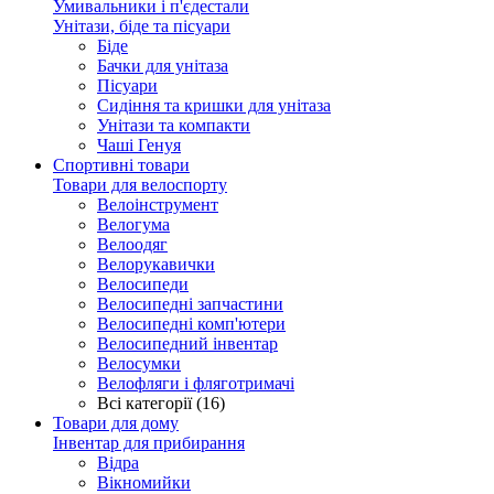
Умивальники і п'єдестали
Унітази, біде та пісуари
Біде
Бачки для унітаза
Пісуари
Сидіння та кришки для унітаза
Унітази та компакти
Чаші Генуя
Спортивні товари
Товари для велоспорту
Велоінструмент
Велогума
Велоодяг
Велорукавички
Велосипеди
Велосипедні запчастини
Велосипедні комп'ютери
Велосипедний інвентар
Велосумки
Велофляги і фляготримачі
Всі категорії (16)
Товари для дому
Інвентар для прибирання
Відра
Вікномийки