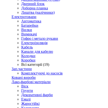
Дверний блок
Доборна планка
Лиштва (налічники)
Електротовари
Автоматика
Батарейки
Вилки
Вимикачі
Гофро і метало рукави
Електроізоляція
Кабель
Канали для кабелю
Колодки
Коробки
Всі категорії (19)
Зап.частини
Комплектуючі до насосів
Ковані вироби
Лако-фарбові матеріали
Віск
Грунти
Декоративні фарби
Емалі
Жаростійкі
Колоранти