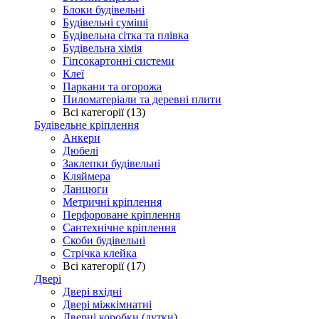
Блоки будівельні
Будівельні суміші
Будівельна сітка та плівка
Будівельна хімія
Гіпсокартонні системи
Клеї
Паркани та огорожа
Пиломатеріали та деревні плити
Всі категорії (13)
Будівельне кріплення
Анкери
Дюбелі
Заклепки будівельні
Кляймера
Ланцюги
Метричні кріплення
Перфороване кріплення
Сантехнічне кріплення
Скоби будівельні
Стрічка клейка
Всі категорії (17)
Двері
Двері вхідні
Двері міжкімнатні
Дверні коробки (лутки)