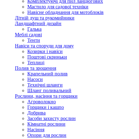
Комплектуючі для пил ланцюгових
Мастило для садової техніки
Навісне обладнання для мотоблоків
Літній душ та рукомийники
Ландшафтний дизайн
Галька
Меблі садові
Тенти
Навіси та споруди для дому
Козирки і навіси
Поштові скриньки
Теплиці
Полив та зрошення
Крапельний полив
Насоси
Технічні шланги
Шланг поливальний
Рослини, насіння та горщики
Агроволокно
Горщики і кашпо
Добрива
Засоби захисту рослин
Кімнатні рослини
Насіння
Опори для рослин