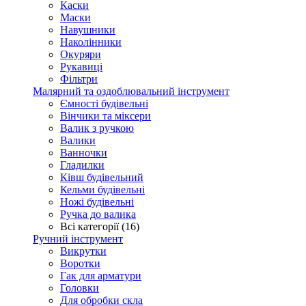
Каски
Маски
Навушники
Наколінники
Окуряри
Рукавиці
Фільтри
Малярний та оздоблювальний інструмент
Ємності будівельні
Вінчики та міксери
Валик з ручкою
Валики
Ванночки
Гладилки
Ківш будівельний
Кельми будівельні
Ножі будівельні
Ручка до валика
Всі категорії (16)
Ручний інструмент
Викрутки
Воротки
Гак для арматури
Головки
Для обробки скла