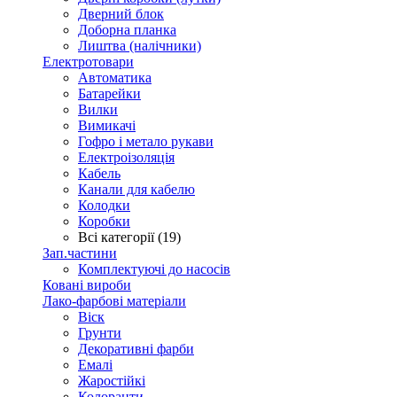
Дверний блок
Доборна планка
Лиштва (налічники)
Електротовари
Автоматика
Батарейки
Вилки
Вимикачі
Гофро і метало рукави
Електроізоляція
Кабель
Канали для кабелю
Колодки
Коробки
Всі категорії (19)
Зап.частини
Комплектуючі до насосів
Ковані вироби
Лако-фарбові матеріали
Віск
Грунти
Декоративні фарби
Емалі
Жаростійкі
Колоранти