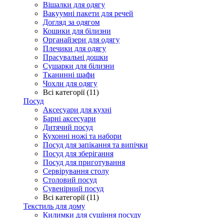
Вішалки для одягу
Вакуумні пакети для речей
Догляд за одягом
Кошики для білизни
Органайзери для одягу
Плечики для одягу
Прасувальні дошки
Сушарки для білизни
Тканинні шафи
Чохли для одягу
Всі категорії (11)
Посуд
Аксесуари для кухні
Барні аксесуари
Дитячий посуд
Кухонні ножі та набори
Посуд для запікання та випічки
Посуд для зберігання
Посуд для приготування
Сервірування столу
Столовий посуд
Сувенірний посуд
Всі категорії (11)
Текстиль для дому
Килимки для сушіння посуду