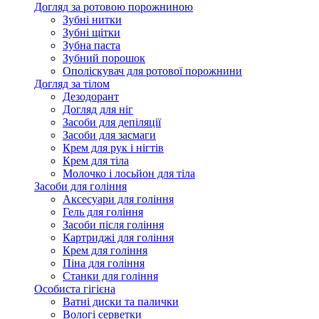
Догляд за ротовою порожниною
Зубні нитки
Зубні щітки
Зубна паста
Зубний порошок
Ополіскувач для ротової порожнини
Догляд за тілом
Дезодорант
Догляд для ніг
Засоби для депіляції
Засоби для засмаги
Крем для рук і нігтів
Крем для тіла
Молочко і лосьйон для тіла
Засоби для гоління
Аксесуари для гоління
Гель для гоління
Засоби після гоління
Картриджі для гоління
Крем для гоління
Піна для гоління
Станки для гоління
Особиста гігієна
Ватні диски та палички
Вологі серветки