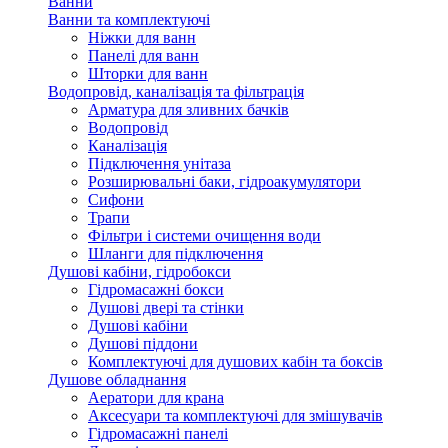
Ванни
Ванни та комплектуючі
Ніжки для ванн
Панелі для ванн
Шторки для ванн
Водопровід, каналізація та фільтрація
Арматура для зливних бачків
Водопровід
Каналізація
Підключення унітаза
Розширювальні баки, гідроакумулятори
Сифони
Трапи
Фільтри і системи очищення води
Шланги для підключення
Душові кабіни, гідробокси
Гідромасажні бокси
Душові двері та стінки
Душові кабіни
Душові піддони
Комплектуючі для душових кабін та боксів
Душове обладнання
Аератори для крана
Аксесуари та комплектуючі для змішувачів
Гідромасажні панелі