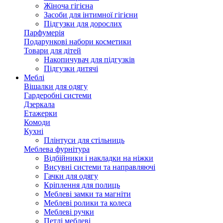
Жіноча гігієна
Засоби для інтимної гігієни
Підгузки для дорослих
Парфумерія
Подарункові набори косметики
Товари для дітей
Накопичувач для підгузків
Підгузки дитячі
Меблі
Вішалки для одягу
Гардеробні системи
Дзеркала
Етажерки
Комоди
Кухні
Плінтуси для стільниць
Меблева фурнітура
Відбійники і накладки на ніжки
Висувні системи та направляючі
Гачки для одягу
Кріплення для полиць
Меблеві замки та магніти
Меблеві ролики та колеса
Меблеві ручки
Петлі меблеві