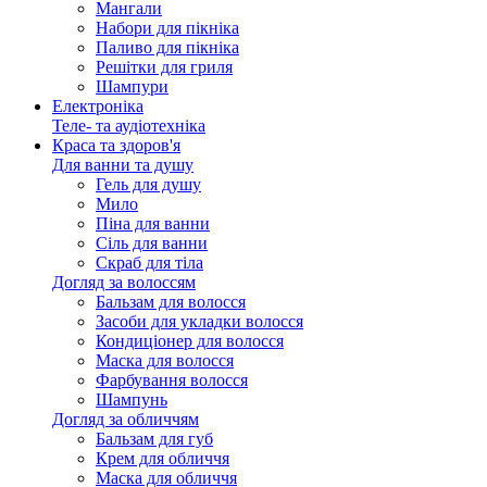
Мангали
Набори для пікніка
Паливо для пікніка
Решітки для гриля
Шампури
Електроніка
Теле- та аудіотехніка
Краса та здоров'я
Для ванни та душу
Гель для душу
Мило
Піна для ванни
Сіль для ванни
Скраб для тіла
Догляд за волоссям
Бальзам для волосся
Засоби для укладки волосся
Кондиціонер для волосся
Маска для волосся
Фарбування волосся
Шампунь
Догляд за обличчям
Бальзам для губ
Крем для обличчя
Маска для обличчя