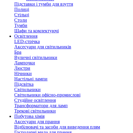
Підставки і тумби для взуття
Полиці
Стільці
Столи
Тумби
Шафи та комлектуючі
Освітлення
LED-стрічка
Аксесуари для світильників
Бра
Вуличні світильники
Лампочки
Люстри
Нічники
Настільні лампи
Підсвітка
Світильники
Світильники офісно-промислові
Студійне освітлення
Трансформатори для ламп
Трекові світильники
Побутова хімія
Аксесуари для прання
Відбілювачі та засоби для виведення плям
Господарчі мила для прання