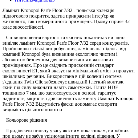
Ламінат Kronopol Parfe Floor 7/32
- польська колекція
підлогового покриття, здатна прикрасити інтер'єр як
житлового, так і комерційного приміщень. Цьому сприяє 32
клас зносостійкості.
Співвідношення вартості та якісних показників вигідно
виділяє ламінат Kronopol Parfe Floor 7/32 серед конкурентів.
Пройшовши всілякі випробування, ламінована підлога від
компанії Kronopol була визнанина екологічно чистим і
абсолютно безпечним для використання в житлових
приміщеннях. Про це свідчить присвоєний стандарт
екологічності Е1, який вказує на мінімальний вміст в продукті
шкідливих речовин. Використана в цій колекції система
з'єднання Twin Clic забезпечує швидкий і легкий монтаж,
який під силу виконати навіть самотужки. Плита HDF
товщиною 7 мм, що застосовується в основі, гарантує
надійність, міцність і довговічність ламінату
Ламінат Kronopol
Parfe Floor 7/32
Відсутність фаски допомагає створити
видимість цільного полотна
Кольорове рішення
Приділяючи пильну увагу якісним показникам, виробник
при цьому не забув урізноманітнити колірні рішення. У