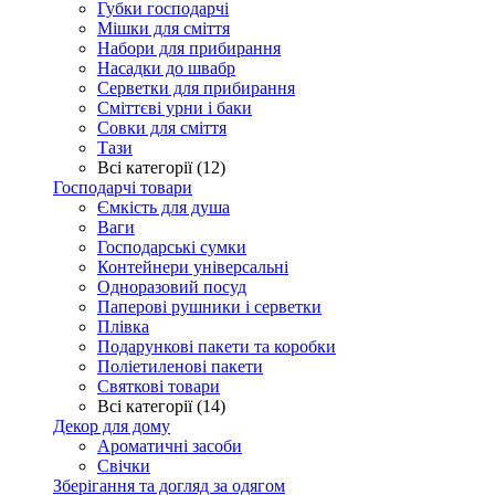
Губки господарчі
Мішки для сміття
Набори для прибирання
Насадки до швабр
Серветки для прибирання
Сміттєві урни і баки
Совки для сміття
Тази
Всі категорії (12)
Господарчі товари
Ємкість для душа
Ваги
Господарські сумки
Контейнери універсальні
Одноразовий посуд
Паперові рушники і серветки
Плівка
Подарункові пакети та коробки
Поліетиленові пакети
Святкові товари
Всі категорії (14)
Декор для дому
Ароматичні засоби
Свічки
Зберігання та догляд за одягом