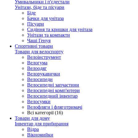
Умивальники і п'єдестали
Унітази, біде та пісуари
Біде
Бачки для унітаза
Пісуари
Сидіння та кришки для унітаза
Унітази та компакти
Чаші Генуя
Спортивні товари
Товари для велоспорту
Велоінструмент
Велогума
Велоодяг
Велорукавички
Велосипеди
Велосипедні запчастини
Велосипедні комп'ютери
Велосипедний інвентар
Велосумки
Велофляги і фляготримачі
Всі категорії (16)
Товари для дому
Інвентар для прибирання
Відра
Вікномийки