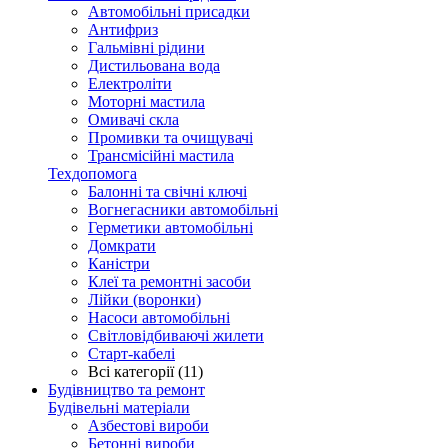
Автомобільні присадки
Антифриз
Гальмівні рідини
Дистильована вода
Електроліти
Моторні мастила
Омивачі скла
Промивки та очищувачі
Трансмісійні мастила
Техдопомога
Балонні та свічні ключі
Вогнегасники автомобільні
Герметики автомобільні
Домкрати
Каністри
Клеї та ремонтні засоби
Лійки (воронки)
Насоси автомобільні
Світловідбиваючі жилети
Старт-кабелі
Всі категорії (11)
Будівництво та ремонт
Будівельні матеріали
Азбестові вироби
Бетонні вироби