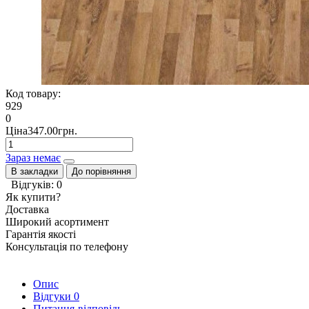
Код товару:
929
0
Ціна347.00грн.
Зараз немає
В закладки
До порівняння
Відгуків: 0
Як купити?
Доставка
Широкий асортимент
Гарантія якості
Консультація по телефону
Опис
Відгуки
0
Питання-відповідь