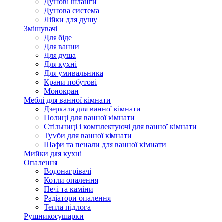
Душові шланги
Душова система
Лійки для душу
Змішувачі
Для біде
Для ванни
Для душа
Для кухні
Для умивальника
Крани побутові
Монокран
Меблі для ванної кімнати
Дзеркала для ванної кімнати
Полиці для ванної кімнати
Стільниці і комплектуючі для ванної кімнати
Тумби для ванної кімнати
Шафи та пенали для ванної кімнати
Мийки для кухні
Опалення
Водонагрівачі
Котли опалення
Печі та каміни
Радіатори опалення
Тепла підлога
Рушникосушарки