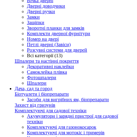
Вічка дверні
Дверні доводчики
Дверні ручки
Замки
Защіпки
Зворотні планки для замків
Комплекти дверної фурнітури
Номер на двері
Петлі дверні (Завіси)
Розсувні системи для дверей
Всі категорії (13)
Шпалери та настінні покриття
Декоративні наклейки
Самоклейка плівка
Фотошпалери
Шпалери
Дача, сад та город
Біотуалети і біопрепарати
Засоби для вигрібних ям, біопрепарати
Захист від гризунів
Комплектуючі для садової техніки
Акумулятори і зарядні пристрої для садової
техніки
Комплектуючі для газонокосарок
Комплектуючі для мотокіс і тримерів