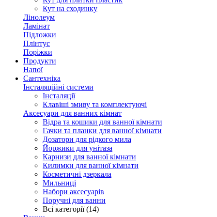
Кут на сходинку
Лінолеум
Ламінат
Підложки
Плінтус
Поріжки
Продукти
Напої
Сантехніка
Інсталяційні системи
Інсталяції
Клавіші змиву та комплектуючі
Аксесуари для ванних кімнат
Відра та кошики для ванної кімнати
Гачки та планки для ванної кімнати
Дозатори для рідкого мила
Йоржики для унітаза
Карнизи для ванної кімнати
Килимки для ванної кімнати
Косметичні дзеркала
Мильниці
Набори аксесуарів
Поручні для ванни
Всі категорії (14)