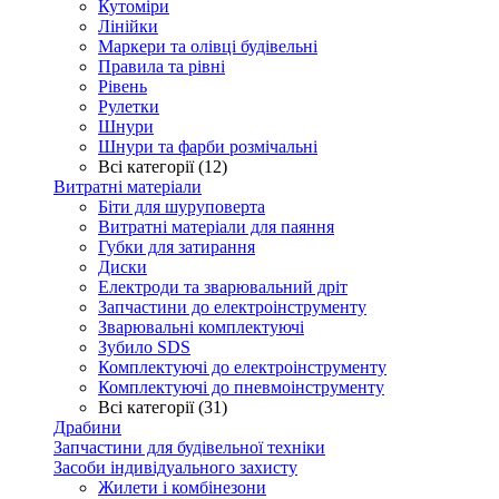
Кутоміри
Лінійки
Маркери та олівці будівельні
Правила та рівні
Рівень
Рулетки
Шнури
Шнури та фарби розмічальні
Всі категорії (12)
Витратні матеріали
Біти для шуруповерта
Витратні матеріали для паяння
Губки для затирання
Диски
Електроди та зварювальний дріт
Запчастини до електроінструменту
Зварювальні комплектуючі
Зубило SDS
Комплектуючі до електроінструменту
Комплектуючі до пневмоінструменту
Всі категорії (31)
Драбини
Запчастини для будівельної техніки
Засоби індивідуального захисту
Жилети і комбінезони