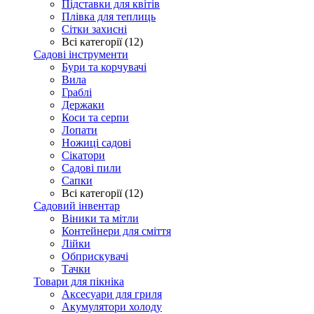
Підставки для квітів
Плівка для теплиць
Сітки захисні
Всі категорії (12)
Садові інструменти
Бури та корчувачі
Вила
Граблі
Держаки
Коси та серпи
Лопати
Ножиці садові
Сікатори
Садові пили
Сапки
Всі категорії (12)
Садовий інвентар
Віники та мітли
Контейнери для сміття
Лійки
Обприскувачі
Тачки
Товари для пікніка
Аксесуари для гриля
Акумулятори холоду