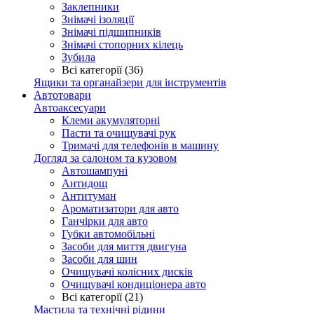
Заклепники
Знімачі ізоляції
Знімачі підшипників
Знімачі стопорних кілець
Зубила
Всі категорії (36)
Ящики та органайзери для інструментів
Автотовари
Автоаксесуари
Клеми акумуляторні
Пасти та очищувачі рук
Тримачі для телефонів в машину
Догляд за салоном та кузовом
Автошампуні
Антидощ
Антитуман
Ароматизатори для авто
Ганчірки для авто
Губки автомобільні
Засоби для миття двигуна
Засоби для шин
Очищувачі колісних дисків
Очищувачі кондиціонера авто
Всі категорії (21)
Мастила та технічні рідини