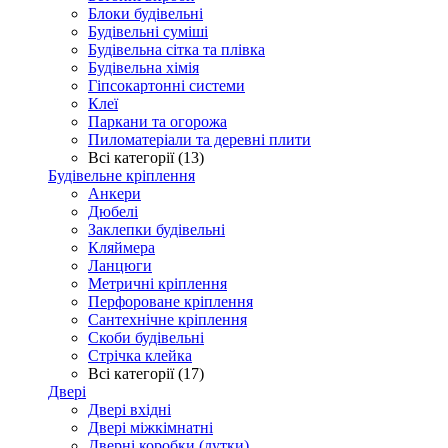
Блоки будівельні
Будівельні суміші
Будівельна сітка та плівка
Будівельна хімія
Гіпсокартонні системи
Клеї
Паркани та огорожа
Пиломатеріали та деревні плити
Всі категорії (13)
Будівельне кріплення
Анкери
Дюбелі
Заклепки будівельні
Кляймера
Ланцюги
Метричні кріплення
Перфороване кріплення
Сантехнічне кріплення
Скоби будівельні
Стрічка клейка
Всі категорії (17)
Двері
Двері вхідні
Двері міжкімнатні
Дверні коробки (лутки)