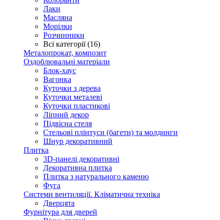
Лаки
Масляна
Морілки
Розчинники
Всі категорії (16)
Металопрокат, композит
Оздоблювальні матеріали
Блок-хаус
Вагонка
Куточки з дерева
Куточки металеві
Куточки пластикові
Ліпний декор
Підвісна стеля
Стельові плінтуси (багети) та молдинги
Шнур декоративний
Плитка
3D-панелі декоративні
Декоративна плитка
Плитка з натурального каменю
Фуга
Системи вентиляції. Кліматична техніка
Дверцята
Фурнітура для дверей