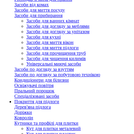
Засоби від комах
Засоби для миття посуду
Засоби для прибирання
Засоби для ванних кімнат
Засоби для догляду за меблями
Засоби для догляду за унітазом
Засоби для кухні
Засоби для миття вікон
Засоби для миття підлоги
Засоби для прочищення труб
Засоби для чищення килимів
Універсальні миючі засоби
Засоби по догляду за взуттям
Засоби по догляду за побутовою технікою
Кондиціонери для білизни
Освіжувачі повітря
Пральний порошок
Спеціалізовані засоби
Покриття для підлоги
Дерев'яна підлога
Доріжки
Ковролін
Кутники та профілі для плитки
Кут для плитки металевий
Кут для плитки пластик