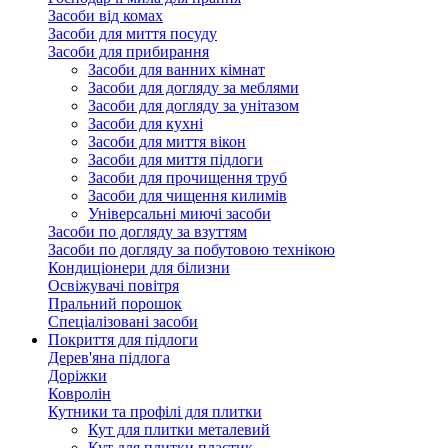
Засоби від комах
Засоби для миття посуду
Засоби для прибирання
Засоби для ванних кімнат
Засоби для догляду за меблями
Засоби для догляду за унітазом
Засоби для кухні
Засоби для миття вікон
Засоби для миття підлоги
Засоби для прочищення труб
Засоби для чищення килимів
Універсальні миючі засоби
Засоби по догляду за взуттям
Засоби по догляду за побутовою технікою
Кондиціонери для білизни
Освіжувачі повітря
Пральний порошок
Спеціалізовані засоби
Покриття для підлоги
Дерев'яна підлога
Доріжки
Ковролін
Кутники та профілі для плитки
Кут для плитки металевий
Кут для плитки пластик