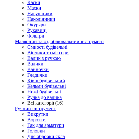
Каски
Маски
Навушники
Наколінники
Окуряри
Рукавиці
Фільтри
Малярний та оздоблювальний інструмент
Ємності будівельні
Вінчики та міксери
Валик з ручкою
Валики
Ванночки
Гладилки
Ківш будівельний
Кельми будівельні
Ножі будівельні
Ручка до валика
Всі категорії (16)
Ручний інструмент
Викрутки
Воротки
Гак для арматури
Головки
Для обробки скла