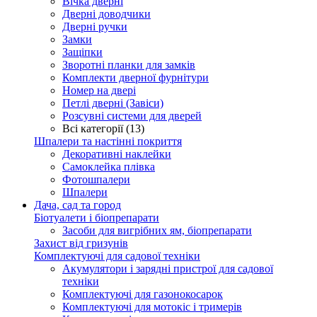
Вічка дверні
Дверні доводчики
Дверні ручки
Замки
Защіпки
Зворотні планки для замків
Комплекти дверної фурнітури
Номер на двері
Петлі дверні (Завіси)
Розсувні системи для дверей
Всі категорії (13)
Шпалери та настінні покриття
Декоративні наклейки
Самоклейка плівка
Фотошпалери
Шпалери
Дача, сад та город
Біотуалети і біопрепарати
Засоби для вигрібних ям, біопрепарати
Захист від гризунів
Комплектуючі для садової техніки
Акумулятори і зарядні пристрої для садової
техніки
Комплектуючі для газонокосарок
Комплектуючі для мотокіс і тримерів