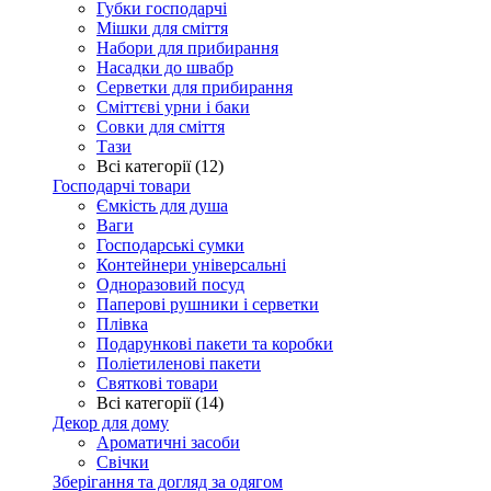
Губки господарчі
Мішки для сміття
Набори для прибирання
Насадки до швабр
Серветки для прибирання
Сміттєві урни і баки
Совки для сміття
Тази
Всі категорії (12)
Господарчі товари
Ємкість для душа
Ваги
Господарські сумки
Контейнери універсальні
Одноразовий посуд
Паперові рушники і серветки
Плівка
Подарункові пакети та коробки
Поліетиленові пакети
Святкові товари
Всі категорії (14)
Декор для дому
Ароматичні засоби
Свічки
Зберігання та догляд за одягом