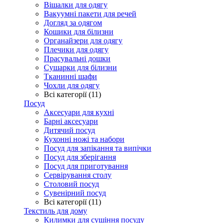
Вішалки для одягу
Вакуумні пакети для речей
Догляд за одягом
Кошики для білизни
Органайзери для одягу
Плечики для одягу
Прасувальні дошки
Сушарки для білизни
Тканинні шафи
Чохли для одягу
Всі категорії (11)
Посуд
Аксесуари для кухні
Барні аксесуари
Дитячий посуд
Кухонні ножі та набори
Посуд для запікання та випічки
Посуд для зберігання
Посуд для приготування
Сервірування столу
Столовий посуд
Сувенірний посуд
Всі категорії (11)
Текстиль для дому
Килимки для сушіння посуду