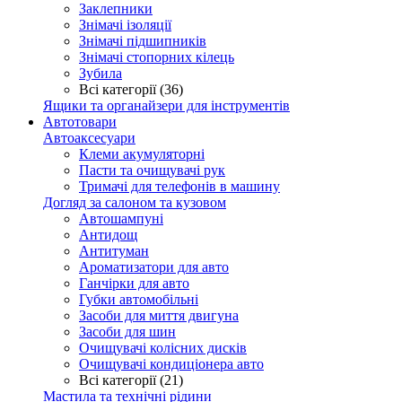
Заклепники
Знімачі ізоляції
Знімачі підшипників
Знімачі стопорних кілець
Зубила
Всі категорії (36)
Ящики та органайзери для інструментів
Автотовари
Автоаксесуари
Клеми акумуляторні
Пасти та очищувачі рук
Тримачі для телефонів в машину
Догляд за салоном та кузовом
Автошампуні
Антидощ
Антитуман
Ароматизатори для авто
Ганчірки для авто
Губки автомобільні
Засоби для миття двигуна
Засоби для шин
Очищувачі колісних дисків
Очищувачі кондиціонера авто
Всі категорії (21)
Мастила та технічні рідини