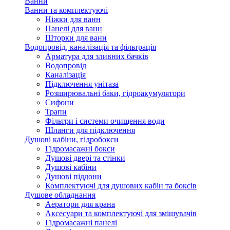
Ванни
Ванни та комплектуючі
Ніжки для ванн
Панелі для ванн
Шторки для ванн
Водопровід, каналізація та фільтрація
Арматура для зливних бачків
Водопровід
Каналізація
Підключення унітаза
Розширювальні баки, гідроакумулятори
Сифони
Трапи
Фільтри і системи очищення води
Шланги для підключення
Душові кабіни, гідробокси
Гідромасажні бокси
Душові двері та стінки
Душові кабіни
Душові піддони
Комплектуючі для душових кабін та боксів
Душове обладнання
Аератори для крана
Аксесуари та комплектуючі для змішувачів
Гідромасажні панелі