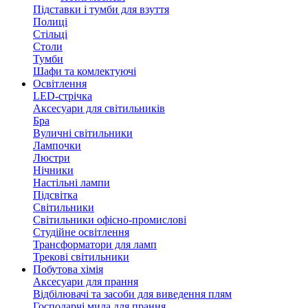
Підставки і тумби для взуття
Полиці
Стільці
Столи
Тумби
Шафи та комлектуючі
Освітлення
LED-стрічка
Аксесуари для світильників
Бра
Вуличні світильники
Лампочки
Люстри
Нічники
Настільні лампи
Підсвітка
Світильники
Світильники офісно-промислові
Студійне освітлення
Трансформатори для ламп
Трекові світильники
Побутова хімія
Аксесуари для прання
Відбілювачі та засоби для виведення плям
Господарчі мила для прання