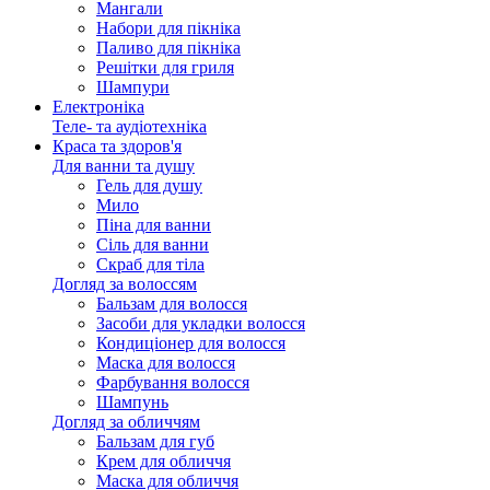
Мангали
Набори для пікніка
Паливо для пікніка
Решітки для гриля
Шампури
Електроніка
Теле- та аудіотехніка
Краса та здоров'я
Для ванни та душу
Гель для душу
Мило
Піна для ванни
Сіль для ванни
Скраб для тіла
Догляд за волоссям
Бальзам для волосся
Засоби для укладки волосся
Кондиціонер для волосся
Маска для волосся
Фарбування волосся
Шампунь
Догляд за обличчям
Бальзам для губ
Крем для обличчя
Маска для обличчя