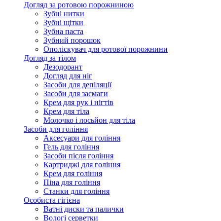
Догляд за ротовою порожниною
Зубні нитки
Зубні щітки
Зубна паста
Зубний порошок
Ополіскувач для ротової порожнини
Догляд за тілом
Дезодорант
Догляд для ніг
Засоби для депіляції
Засоби для засмаги
Крем для рук і нігтів
Крем для тіла
Молочко і лосьйон для тіла
Засоби для гоління
Аксесуари для гоління
Гель для гоління
Засоби після гоління
Картриджі для гоління
Крем для гоління
Піна для гоління
Станки для гоління
Особиста гігієна
Ватні диски та палички
Вологі серветки