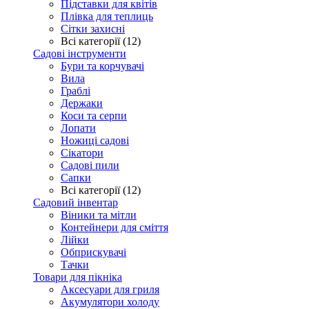
Підставки для квітів
Плівка для теплиць
Сітки захисні
Всі категорії (12)
Садові інструменти
Бури та корчувачі
Вила
Граблі
Держаки
Коси та серпи
Лопати
Ножиці садові
Сікатори
Садові пили
Сапки
Всі категорії (12)
Садовий інвентар
Віники та мітли
Контейнери для сміття
Лійки
Обприскувачі
Тачки
Товари для пікніка
Аксесуари для гриля
Акумулятори холоду