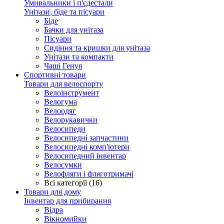
Умивальники і п'єдестали
Унітази, біде та пісуари
Біде
Бачки для унітаза
Пісуари
Сидіння та кришки для унітаза
Унітази та компакти
Чаші Генуя
Спортивні товари
Товари для велоспорту
Велоінструмент
Велогума
Велоодяг
Велорукавички
Велосипеди
Велосипедні запчастини
Велосипедні комп'ютери
Велосипедний інвентар
Велосумки
Велофляги і фляготримачі
Всі категорії (16)
Товари для дому
Інвентар для прибирання
Відра
Вікномийки