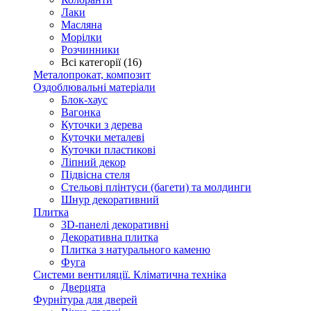
Лаки
Масляна
Морілки
Розчинники
Всі категорії (16)
Металопрокат, композит
Оздоблювальні матеріали
Блок-хаус
Вагонка
Куточки з дерева
Куточки металеві
Куточки пластикові
Ліпний декор
Підвісна стеля
Стельові плінтуси (багети) та молдинги
Шнур декоративний
Плитка
3D-панелі декоративні
Декоративна плитка
Плитка з натурального каменю
Фуга
Системи вентиляції. Кліматична техніка
Дверцята
Фурнітура для дверей