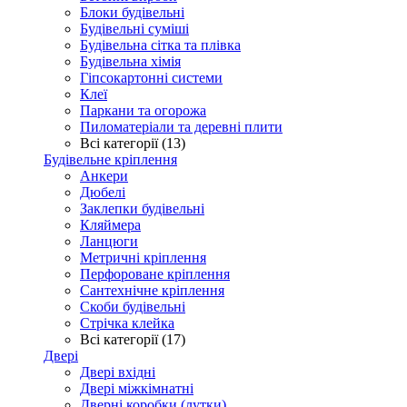
Блоки будівельні
Будівельні суміші
Будівельна сітка та плівка
Будівельна хімія
Гіпсокартонні системи
Клеї
Паркани та огорожа
Пиломатеріали та деревні плити
Всі категорії (13)
Будівельне кріплення
Анкери
Дюбелі
Заклепки будівельні
Кляймера
Ланцюги
Метричні кріплення
Перфороване кріплення
Сантехнічне кріплення
Скоби будівельні
Стрічка клейка
Всі категорії (17)
Двері
Двері вхідні
Двері міжкімнатні
Дверні коробки (лутки)