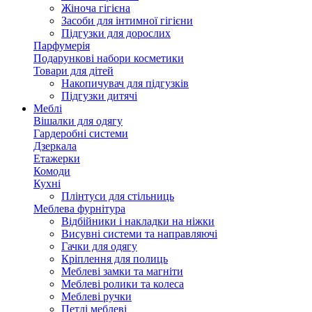
Жіноча гігієна
Засоби для інтимної гігієни
Підгузки для дорослих
Парфумерія
Подарункові набори косметики
Товари для дітей
Накопичувач для підгузків
Підгузки дитячі
Меблі
Вішалки для одягу
Гардеробні системи
Дзеркала
Етажерки
Комоди
Кухні
Плінтуси для стільниць
Меблева фурнітура
Відбійники і накладки на ніжки
Висувні системи та направляючі
Гачки для одягу
Кріплення для полиць
Меблеві замки та магніти
Меблеві ролики та колеса
Меблеві ручки
Петлі меблеві