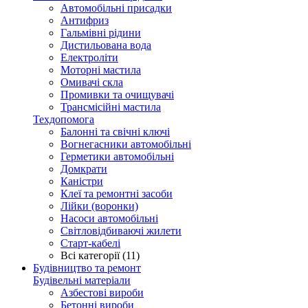
Автомобільні присадки
Антифриз
Гальмівні рідини
Дистильована вода
Електроліти
Моторні мастила
Омивачі скла
Промивки та очищувачі
Трансмісійні мастила
Техдопомога
Балонні та свічні ключі
Вогнегасники автомобільні
Герметики автомобільні
Домкрати
Каністри
Клеї та ремонтні засоби
Лійки (воронки)
Насоси автомобільні
Світловідбиваючі жилети
Старт-кабелі
Всі категорії (11)
Будівництво та ремонт
Будівельні матеріали
Азбестові вироби
Бетонні вироби