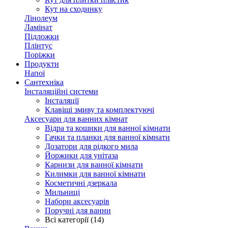
Кут на сходинку
Лінолеум
Ламінат
Підложки
Плінтус
Поріжки
Продукти
Напої
Сантехніка
Інсталяційні системи
Інсталяції
Клавіші змиву та комплектуючі
Аксесуари для ванних кімнат
Відра та кошики для ванної кімнати
Гачки та планки для ванної кімнати
Дозатори для рідкого мила
Йоржики для унітаза
Карнизи для ванної кімнати
Килимки для ванної кімнати
Косметичні дзеркала
Мильниці
Набори аксесуарів
Поручні для ванни
Всі категорії (14)