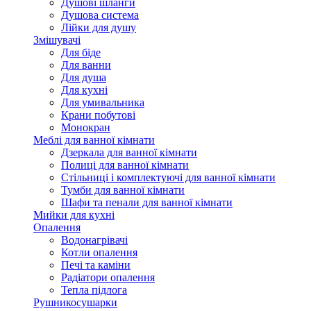
Душові шланги
Душова система
Лійки для душу
Змішувачі
Для біде
Для ванни
Для душа
Для кухні
Для умивальника
Крани побутові
Монокран
Меблі для ванної кімнати
Дзеркала для ванної кімнати
Полиці для ванної кімнати
Стільниці і комплектуючі для ванної кімнати
Тумби для ванної кімнати
Шафи та пенали для ванної кімнати
Мийки для кухні
Опалення
Водонагрівачі
Котли опалення
Печі та каміни
Радіатори опалення
Тепла підлога
Рушникосушарки