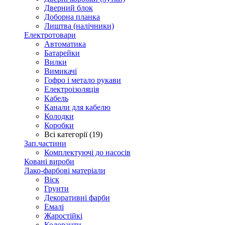
Дверний блок
Доборна планка
Лиштва (налічники)
Електротовари
Автоматика
Батарейки
Вилки
Вимикачі
Гофро і метало рукави
Електроізоляція
Кабель
Канали для кабелю
Колодки
Коробки
Всі категорії (19)
Зап.частини
Комплектуючі до насосів
Ковані вироби
Лако-фарбові матеріали
Віск
Грунти
Декоративні фарби
Емалі
Жаростійкі
Колоранти