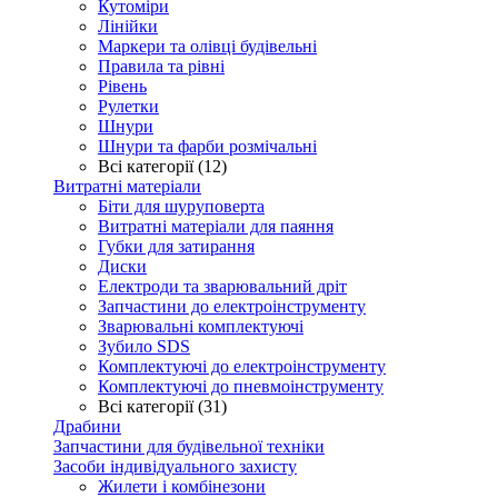
Кутоміри
Лінійки
Маркери та олівці будівельні
Правила та рівні
Рівень
Рулетки
Шнури
Шнури та фарби розмічальні
Всі категорії (12)
Витратні матеріали
Біти для шуруповерта
Витратні матеріали для паяння
Губки для затирання
Диски
Електроди та зварювальний дріт
Запчастини до електроінструменту
Зварювальні комплектуючі
Зубило SDS
Комплектуючі до електроінструменту
Комплектуючі до пневмоінструменту
Всі категорії (31)
Драбини
Запчастини для будівельної техніки
Засоби індивідуального захисту
Жилети і комбінезони