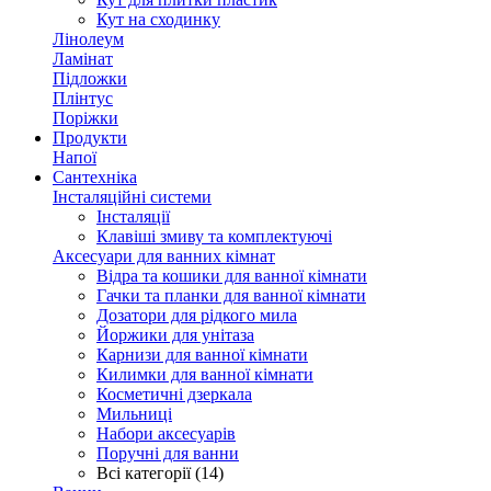
Кут на сходинку
Лінолеум
Ламінат
Підложки
Плінтус
Поріжки
Продукти
Напої
Сантехніка
Інсталяційні системи
Інсталяції
Клавіші змиву та комплектуючі
Аксесуари для ванних кімнат
Відра та кошики для ванної кімнати
Гачки та планки для ванної кімнати
Дозатори для рідкого мила
Йоржики для унітаза
Карнизи для ванної кімнати
Килимки для ванної кімнати
Косметичні дзеркала
Мильниці
Набори аксесуарів
Поручні для ванни
Всі категорії (14)