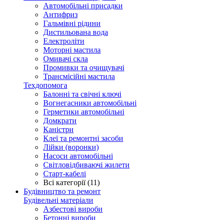
Автомобільні присадки
Антифриз
Гальмівні рідини
Дистильована вода
Електроліти
Моторні мастила
Омивачі скла
Промивки та очищувачі
Трансмісійні мастила
Техдопомога
Балонні та свічні ключі
Вогнегасники автомобільні
Герметики автомобільні
Домкрати
Каністри
Клеї та ремонтні засоби
Лійки (воронки)
Насоси автомобільні
Світловідбиваючі жилети
Старт-кабелі
Всі категорії (11)
Будівництво та ремонт
Будівельні матеріали
Азбестові вироби
Бетонні вироби