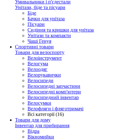
Умивальники і п'єдестали
Унітази, біде та пісуари
Біде
Бачки для унітаза
Пісуари
Сидіння та кришки для унітаза
Унітази та компакти
Чаші Генуя
Спортивні товари
Товари для велоспорту
Велоінструмент
Велогума
Велоодяг
Велорукавички
Велосипеди
Велосипедні запчастини
Велосипедні комп'ютери
Велосипедний інвентар
Велосумки
Велофляги і фляготримачі
Всі категорії (16)
Товари для дому
Інвентар для прибирання
Відра
Вікномийки