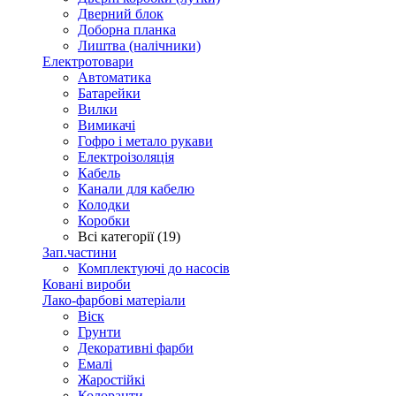
Дверний блок
Доборна планка
Лиштва (налічники)
Електротовари
Автоматика
Батарейки
Вилки
Вимикачі
Гофро і метало рукави
Електроізоляція
Кабель
Канали для кабелю
Колодки
Коробки
Всі категорії (19)
Зап.частини
Комплектуючі до насосів
Ковані вироби
Лако-фарбові матеріали
Віск
Грунти
Декоративні фарби
Емалі
Жаростійкі
Колоранти