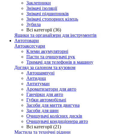
Заклепники
Знімачі ізоляції
Знімачі підшипників
Знімачі стопорних кілець
Зубила
Всі категорії (36)
Ящики та органайзери для інструментів
Автотовари
Автоаксесуари
Клеми акумуляторні
Пасти та очищувачі рук
Тримачі для телефонів в машину
Догляд за салоном та кузовом
Автошампуні
Антидощ
Антитуман
Ароматизатори для авто
Ганчірки для авто
Губки автомобільні
Засоби для миття двигуна
Засоби для шин
Очищувачі колісних дисків
Очищувачі кондиціонера авто
Всі категорії (21)
Мастила та технічні рідини