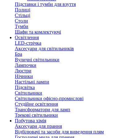
Підставки і тумби для взуття
Полиці
Стільці
Столи
Тумби
Шафи та комлектуючі
Освітлення
LED-стрічка
Аксесуари для світильників
Бра
Вуличні світильники
Лампочки
Люстри
Нічники
Настільні лампи
Підсвітка
Світильники
Світильники офісно-промислові
Студійне освітлення
Трансформатори для ламп
Трекові світильники
Побутова хімія
Аксесуари для прання
Відбілювачі та засоби для виведення плям
Господарчі мила для прання