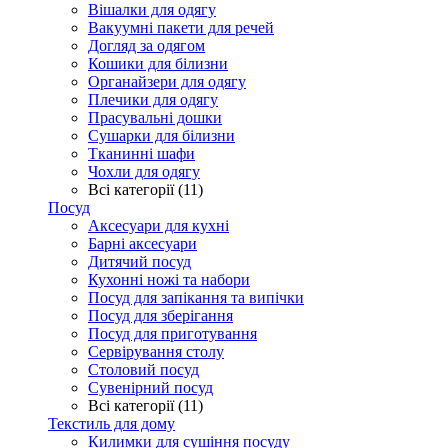
Вішалки для одягу
Вакуумні пакети для речей
Догляд за одягом
Кошики для білизни
Органайзери для одягу
Плечики для одягу
Прасувальні дошки
Сушарки для білизни
Тканинні шафи
Чохли для одягу
Всі категорії (11)
Посуд
Аксесуари для кухні
Барні аксесуари
Дитячий посуд
Кухонні ножі та набори
Посуд для запікання та випічки
Посуд для зберігання
Посуд для приготування
Сервірування столу
Столовий посуд
Сувенірний посуд
Всі категорії (11)
Текстиль для дому
Килимки для сушіння посуду