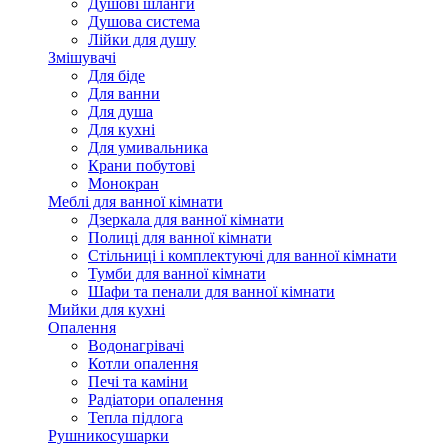
Душові шланги
Душова система
Лійки для душу
Змішувачі
Для біде
Для ванни
Для душа
Для кухні
Для умивальника
Крани побутові
Монокран
Меблі для ванної кімнати
Дзеркала для ванної кімнати
Полиці для ванної кімнати
Стільниці і комплектуючі для ванної кімнати
Тумби для ванної кімнати
Шафи та пенали для ванної кімнати
Мийки для кухні
Опалення
Водонагрівачі
Котли опалення
Печі та каміни
Радіатори опалення
Тепла підлога
Рушникосушарки