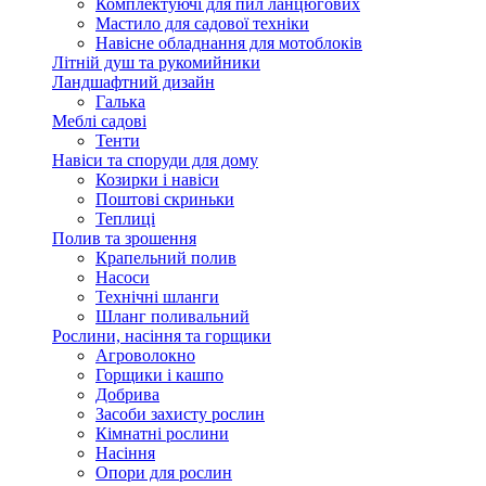
Комплектуючі для пил ланцюгових
Мастило для садової техніки
Навісне обладнання для мотоблоків
Літній душ та рукомийники
Ландшафтний дизайн
Галька
Меблі садові
Тенти
Навіси та споруди для дому
Козирки і навіси
Поштові скриньки
Теплиці
Полив та зрошення
Крапельний полив
Насоси
Технічні шланги
Шланг поливальний
Рослини, насіння та горщики
Агроволокно
Горщики і кашпо
Добрива
Засоби захисту рослин
Кімнатні рослини
Насіння
Опори для рослин