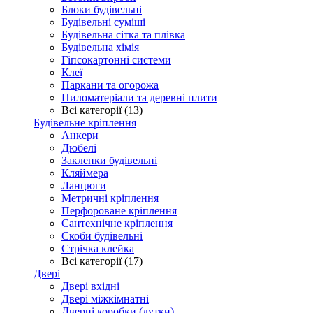
Блоки будівельні
Будівельні суміші
Будівельна сітка та плівка
Будівельна хімія
Гіпсокартонні системи
Клеї
Паркани та огорожа
Пиломатеріали та деревні плити
Всі категорії (13)
Будівельне кріплення
Анкери
Дюбелі
Заклепки будівельні
Кляймера
Ланцюги
Метричні кріплення
Перфороване кріплення
Сантехнічне кріплення
Скоби будівельні
Стрічка клейка
Всі категорії (17)
Двері
Двері вхідні
Двері міжкімнатні
Дверні коробки (лутки)