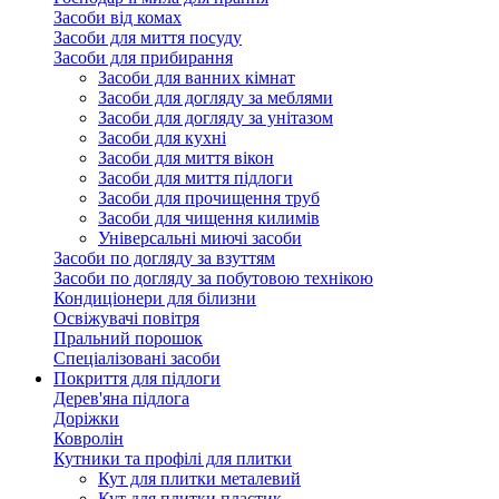
Засоби від комах
Засоби для миття посуду
Засоби для прибирання
Засоби для ванних кімнат
Засоби для догляду за меблями
Засоби для догляду за унітазом
Засоби для кухні
Засоби для миття вікон
Засоби для миття підлоги
Засоби для прочищення труб
Засоби для чищення килимів
Універсальні миючі засоби
Засоби по догляду за взуттям
Засоби по догляду за побутовою технікою
Кондиціонери для білизни
Освіжувачі повітря
Пральний порошок
Спеціалізовані засоби
Покриття для підлоги
Дерев'яна підлога
Доріжки
Ковролін
Кутники та профілі для плитки
Кут для плитки металевий
Кут для плитки пластик