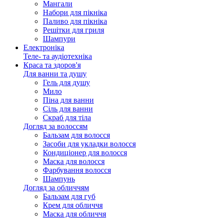
Мангали
Набори для пікніка
Паливо для пікніка
Решітки для гриля
Шампури
Електроніка
Теле- та аудіотехніка
Краса та здоров'я
Для ванни та душу
Гель для душу
Мило
Піна для ванни
Сіль для ванни
Скраб для тіла
Догляд за волоссям
Бальзам для волосся
Засоби для укладки волосся
Кондиціонер для волосся
Маска для волосся
Фарбування волосся
Шампунь
Догляд за обличчям
Бальзам для губ
Крем для обличчя
Маска для обличчя