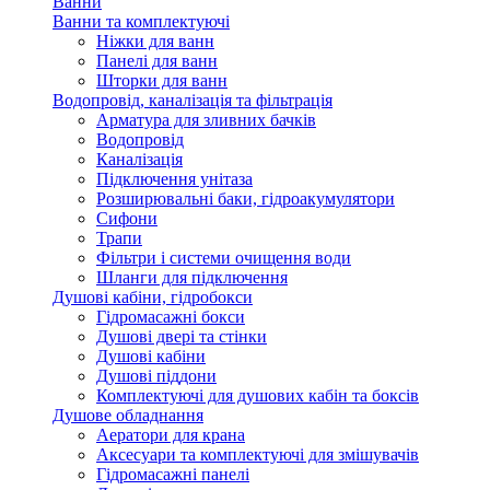
Ванни
Ванни та комплектуючі
Ніжки для ванн
Панелі для ванн
Шторки для ванн
Водопровід, каналізація та фільтрація
Арматура для зливних бачків
Водопровід
Каналізація
Підключення унітаза
Розширювальні баки, гідроакумулятори
Сифони
Трапи
Фільтри і системи очищення води
Шланги для підключення
Душові кабіни, гідробокси
Гідромасажні бокси
Душові двері та стінки
Душові кабіни
Душові піддони
Комплектуючі для душових кабін та боксів
Душове обладнання
Аератори для крана
Аксесуари та комплектуючі для змішувачів
Гідромасажні панелі