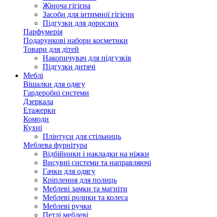
Жіноча гігієна
Засоби для інтимної гігієни
Підгузки для дорослих
Парфумерія
Подарункові набори косметики
Товари для дітей
Накопичувач для підгузків
Підгузки дитячі
Меблі
Вішалки для одягу
Гардеробні системи
Дзеркала
Етажерки
Комоди
Кухні
Плінтуси для стільниць
Меблева фурнітура
Відбійники і накладки на ніжки
Висувні системи та направляючі
Гачки для одягу
Кріплення для полиць
Меблеві замки та магніти
Меблеві ролики та колеса
Меблеві ручки
Петлі меблеві