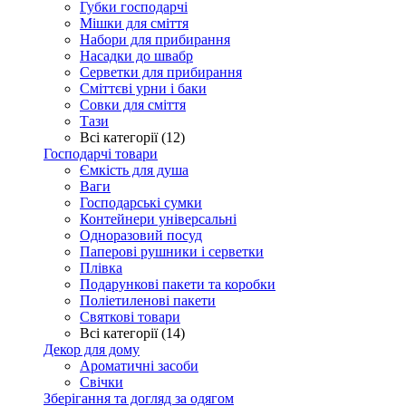
Губки господарчі
Мішки для сміття
Набори для прибирання
Насадки до швабр
Серветки для прибирання
Сміттєві урни і баки
Совки для сміття
Тази
Всі категорії (12)
Господарчі товари
Ємкість для душа
Ваги
Господарські сумки
Контейнери універсальні
Одноразовий посуд
Паперові рушники і серветки
Плівка
Подарункові пакети та коробки
Поліетиленові пакети
Святкові товари
Всі категорії (14)
Декор для дому
Ароматичні засоби
Свічки
Зберігання та догляд за одягом