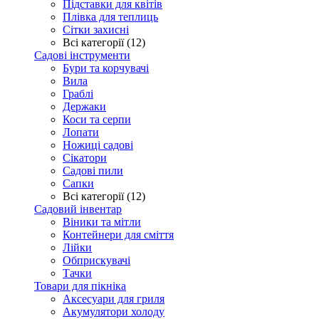
Підставки для квітів
Плівка для теплиць
Сітки захисні
Всі категорії (12)
Садові інструменти
Бури та корчувачі
Вила
Граблі
Держаки
Коси та серпи
Лопати
Ножиці садові
Сікатори
Садові пили
Сапки
Всі категорії (12)
Садовий інвентар
Віники та мітли
Контейнери для сміття
Лійки
Обприскувачі
Тачки
Товари для пікніка
Аксесуари для гриля
Акумулятори холоду