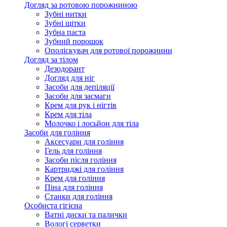
Догляд за ротовою порожниною
Зубні нитки
Зубні щітки
Зубна паста
Зубний порошок
Ополіскувач для ротової порожнини
Догляд за тілом
Дезодорант
Догляд для ніг
Засоби для депіляції
Засоби для засмаги
Крем для рук і нігтів
Крем для тіла
Молочко і лосьйон для тіла
Засоби для гоління
Аксесуари для гоління
Гель для гоління
Засоби після гоління
Картриджі для гоління
Крем для гоління
Піна для гоління
Станки для гоління
Особиста гігієна
Ватні диски та палички
Вологі серветки