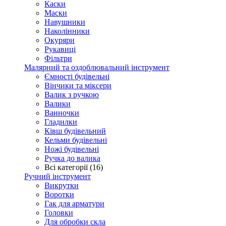
Каски
Маски
Навушники
Наколінники
Окуряри
Рукавиці
Фільтри
Малярний та оздоблювальний інструмент
Ємності будівельні
Вінчики та міксери
Валик з ручкою
Валики
Ванночки
Гладилки
Ківш будівельний
Кельми будівельні
Ножі будівельні
Ручка до валика
Всі категорії (16)
Ручний інструмент
Викрутки
Воротки
Гак для арматури
Головки
Для обробки скла