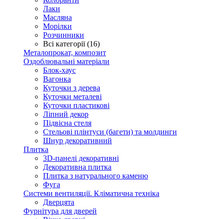
Лаки
Масляна
Морілки
Розчинники
Всі категорії (16)
Металопрокат, композит
Оздоблювальні матеріали
Блок-хаус
Вагонка
Куточки з дерева
Куточки металеві
Куточки пластикові
Ліпний декор
Підвісна стеля
Стельові плінтуси (багети) та молдинги
Шнур декоративний
Плитка
3D-панелі декоративні
Декоративна плитка
Плитка з натурального каменю
Фуга
Системи вентиляції. Кліматична техніка
Дверцята
Фурнітура для дверей