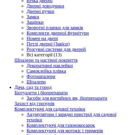
Вічка дверні
Дверні доводчики
Дверні ручки
Замки
Защіпки
Зворотні планки для замків
Комплекти дверної фурнітури
Номер на двері
Петлі дверні (Завіси)
Розсувні системи для дверей
Всі категорії (13)
Шпалери та настінні покриття
Декоративні наклейки
Самоклейка плівка
Фотошпалери
Шпалери
Дача, сад та город
Біотуалети і біопрепарати
Засоби для вигрібних ям, біопрепарати
Захист від гризунів
Комплектуючі для садової техніки
Акумулятори і зарядні пристрої для садової
техніки
Комплектуючі для газонокосарок
Комплектуючі для мотокіс і тримерів