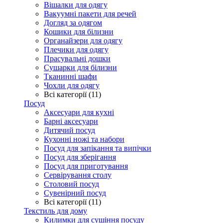
Вішалки для одягу
Вакуумні пакети для речей
Догляд за одягом
Кошики для білизни
Органайзери для одягу
Плечики для одягу
Прасувальні дошки
Сушарки для білизни
Тканинні шафи
Чохли для одягу
Всі категорії (11)
Посуд
Аксесуари для кухні
Барні аксесуари
Дитячий посуд
Кухонні ножі та набори
Посуд для запікання та випічки
Посуд для зберігання
Посуд для приготування
Сервірування столу
Столовий посуд
Сувенірний посуд
Всі категорії (11)
Текстиль для дому
Килимки для сушіння посуду