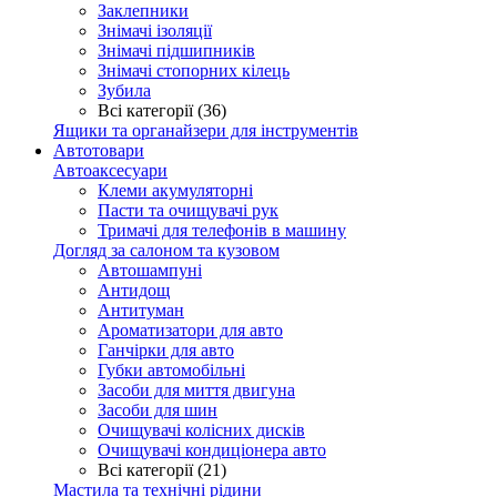
Заклепники
Знімачі ізоляції
Знімачі підшипників
Знімачі стопорних кілець
Зубила
Всі категорії (36)
Ящики та органайзери для інструментів
Автотовари
Автоаксесуари
Клеми акумуляторні
Пасти та очищувачі рук
Тримачі для телефонів в машину
Догляд за салоном та кузовом
Автошампуні
Антидощ
Антитуман
Ароматизатори для авто
Ганчірки для авто
Губки автомобільні
Засоби для миття двигуна
Засоби для шин
Очищувачі колісних дисків
Очищувачі кондиціонера авто
Всі категорії (21)
Мастила та технічні рідини