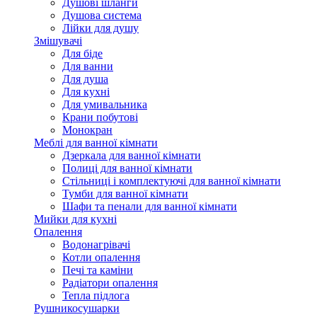
Душові шланги
Душова система
Лійки для душу
Змішувачі
Для біде
Для ванни
Для душа
Для кухні
Для умивальника
Крани побутові
Монокран
Меблі для ванної кімнати
Дзеркала для ванної кімнати
Полиці для ванної кімнати
Стільниці і комплектуючі для ванної кімнати
Тумби для ванної кімнати
Шафи та пенали для ванної кімнати
Мийки для кухні
Опалення
Водонагрівачі
Котли опалення
Печі та каміни
Радіатори опалення
Тепла підлога
Рушникосушарки