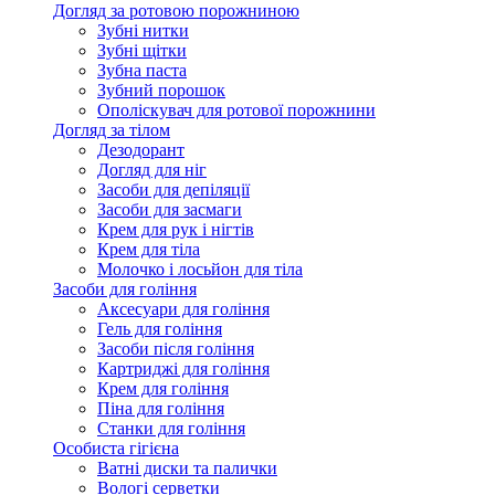
Догляд за ротовою порожниною
Зубні нитки
Зубні щітки
Зубна паста
Зубний порошок
Ополіскувач для ротової порожнини
Догляд за тілом
Дезодорант
Догляд для ніг
Засоби для депіляції
Засоби для засмаги
Крем для рук і нігтів
Крем для тіла
Молочко і лосьйон для тіла
Засоби для гоління
Аксесуари для гоління
Гель для гоління
Засоби після гоління
Картриджі для гоління
Крем для гоління
Піна для гоління
Станки для гоління
Особиста гігієна
Ватні диски та палички
Вологі серветки