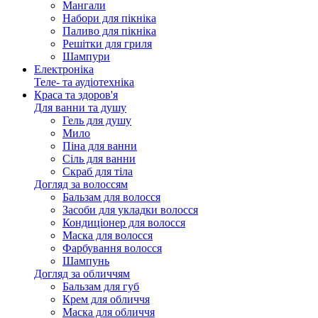
Мангали
Набори для пікніка
Паливо для пікніка
Решітки для гриля
Шампури
Електроніка
Теле- та аудіотехніка
Краса та здоров'я
Для ванни та душу
Гель для душу
Мило
Піна для ванни
Сіль для ванни
Скраб для тіла
Догляд за волоссям
Бальзам для волосся
Засоби для укладки волосся
Кондиціонер для волосся
Маска для волосся
Фарбування волосся
Шампунь
Догляд за обличчям
Бальзам для губ
Крем для обличчя
Маска для обличчя