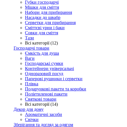
Губки господарчі
Мішки для сміття
Набори для прибирання
Насадки до швабр
Серветки для прибирання
Сміттєві урни і баки
Совки для сміття
Тази
Всі категорії (12)
Господарчі товари
Ємкість для душа
Ваги
Господарські сумки
Контейнери універсальні
Одноразовий посуд
Паперові рушники і серветки
Плівка
Подарункові пакети та коробки
Поліетиленові пакети
Святкові товари
Всі категорії (14)
Декор для дому
Ароматичні засоби
Свічки
Зберігання та догляд за одягом