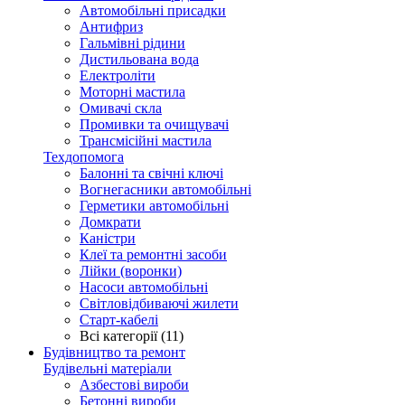
Автомобільні присадки
Антифриз
Гальмівні рідини
Дистильована вода
Електроліти
Моторні мастила
Омивачі скла
Промивки та очищувачі
Трансмісійні мастила
Техдопомога
Балонні та свічні ключі
Вогнегасники автомобільні
Герметики автомобільні
Домкрати
Каністри
Клеї та ремонтні засоби
Лійки (воронки)
Насоси автомобільні
Світловідбиваючі жилети
Старт-кабелі
Всі категорії (11)
Будівництво та ремонт
Будівельні матеріали
Азбестові вироби
Бетонні вироби