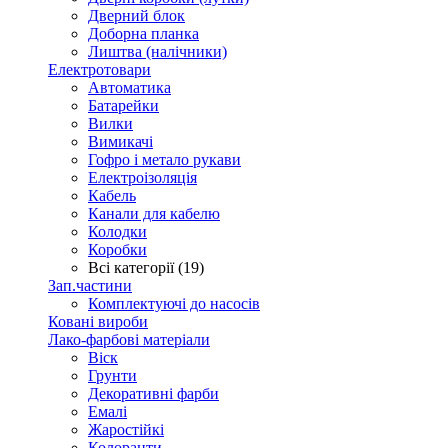
Дверний блок
Доборна планка
Лиштва (налічники)
Електротовари
Автоматика
Батарейки
Вилки
Вимикачі
Гофро і метало рукави
Електроізоляція
Кабель
Канали для кабелю
Колодки
Коробки
Всі категорії (19)
Зап.частини
Комплектуючі до насосів
Ковані вироби
Лако-фарбові матеріали
Віск
Грунти
Декоративні фарби
Емалі
Жаростійкі
Колоранти