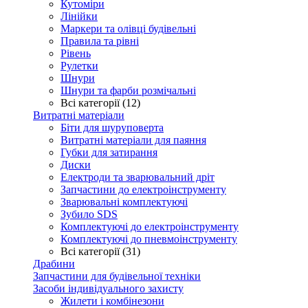
Кутоміри
Лінійки
Маркери та олівці будівельні
Правила та рівні
Рівень
Рулетки
Шнури
Шнури та фарби розмічальні
Всі категорії (12)
Витратні матеріали
Біти для шуруповерта
Витратні матеріали для паяння
Губки для затирання
Диски
Електроди та зварювальний дріт
Запчастини до електроінструменту
Зварювальні комплектуючі
Зубило SDS
Комплектуючі до електроінструменту
Комплектуючі до пневмоінструменту
Всі категорії (31)
Драбини
Запчастини для будівельної техніки
Засоби індивідуального захисту
Жилети і комбінезони