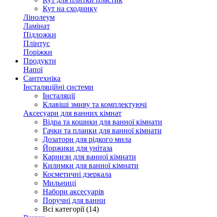
Кут на сходинку
Лінолеум
Ламінат
Підложки
Плінтус
Поріжки
Продукти
Напої
Сантехніка
Інсталяційні системи
Інсталяції
Клавіші змиву та комплектуючі
Аксесуари для ванних кімнат
Відра та кошики для ванної кімнати
Гачки та планки для ванної кімнати
Дозатори для рідкого мила
Йоржики для унітаза
Карнизи для ванної кімнати
Килимки для ванної кімнати
Косметичні дзеркала
Мильниці
Набори аксесуарів
Поручні для ванни
Всі категорії (14)