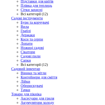
Підставки для квітів
Плівка для теплиць
Сітки захисні
Всі категорії (12)
Садові інструменти
Бури та корчувачі
Вила
Граблі
Держаки
Коси та серпи
Лопати
Ножиці садові
Сікатори
Садові пили
Сапки
Всі категорії (12)
Садовий інвентар
Віники та мітли
Контейнери для сміття
Лійки
Обприскувачі
Тачки
Товари для пікніка
Аксесуари для гриля
Акумулятори холоду