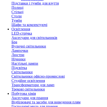
Підставки і тумби для взуття
Полиці
Стільці
Столи
Тумби
Шафи та комлектуючі
Освітлення
LED-стрічка
Аксесуари для світильників
Бра
Вуличні світильники
Лампочки
Люстри
Нічники
Настільні лампи
Підсвітка
Світильники
Світильники офісно-промислові
Студійне освітлення
Трансформатори для ламп
Трекові світильники
Побутова хімія
Аксесуари для прання
Відбілювачі та засоби для виведення плям
Господарчі мила для прання