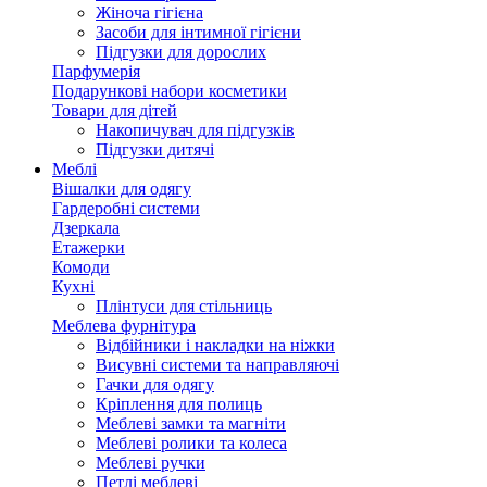
Жіноча гігієна
Засоби для інтимної гігієни
Підгузки для дорослих
Парфумерія
Подарункові набори косметики
Товари для дітей
Накопичувач для підгузків
Підгузки дитячі
Меблі
Вішалки для одягу
Гардеробні системи
Дзеркала
Етажерки
Комоди
Кухні
Плінтуси для стільниць
Меблева фурнітура
Відбійники і накладки на ніжки
Висувні системи та направляючі
Гачки для одягу
Кріплення для полиць
Меблеві замки та магніти
Меблеві ролики та колеса
Меблеві ручки
Петлі меблеві