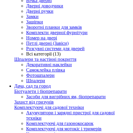
Вічка дверні
Дверні доводчики
Дверні ручки
Замки
Защіпки
Зворотні планки для замків
Комплекти дверної фурнітури
Номер на двері
Петлі дверні (Завіси)
Розсувні системи для дверей
Всі категорії (13)
Шпалери та настінні покриття
Декоративні наклейки
Самоклейка плівка
Фотошпалери
Шпалери
Дача, сад та город
Біотуалети і біопрепарати
Засоби для вигрібних ям, біопрепарати
Захист від гризунів
Комплектуючі для садової техніки
Акумулятори і зарядні пристрої для садової
техніки
Комплектуючі для газонокосарок
Комплектуючі для мотокіс і тримерів