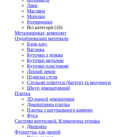
Лаки
Масляна
Морілки
Розчинники
Всі категорії (16)
Металопрокат, композит
Оздоблювальні матеріали
Блок-хаус
Вагонка
Куточки з дерева
Куточки металеві
Куточки пластикові
Ліпний декор
Підвісна стеля
Стельові плінтуси (багети) та молдинги
Шнур декоративний
Плитка
3D-панелі декоративні
Декоративна плитка
Плитка з натурального каменю
Фуга
Системи вентиляції. Кліматична техніка
Дверцята
Фурнітура для дверей