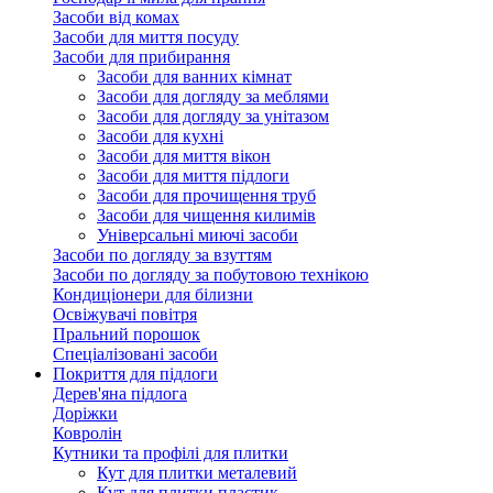
Засоби від комах
Засоби для миття посуду
Засоби для прибирання
Засоби для ванних кімнат
Засоби для догляду за меблями
Засоби для догляду за унітазом
Засоби для кухні
Засоби для миття вікон
Засоби для миття підлоги
Засоби для прочищення труб
Засоби для чищення килимів
Універсальні миючі засоби
Засоби по догляду за взуттям
Засоби по догляду за побутовою технікою
Кондиціонери для білизни
Освіжувачі повітря
Пральний порошок
Спеціалізовані засоби
Покриття для підлоги
Дерев'яна підлога
Доріжки
Ковролін
Кутники та профілі для плитки
Кут для плитки металевий
Кут для плитки пластик