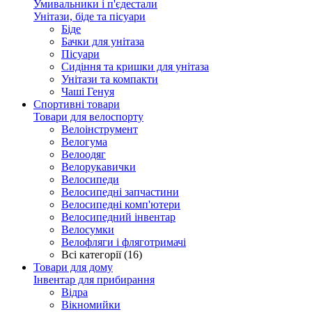
Умивальники і п'єдестали
Унітази, біде та пісуари
Біде
Бачки для унітаза
Пісуари
Сидіння та кришки для унітаза
Унітази та компакти
Чаші Генуя
Спортивні товари
Товари для велоспорту
Велоінструмент
Велогума
Велоодяг
Велорукавички
Велосипеди
Велосипедні запчастини
Велосипедні комп'ютери
Велосипедний інвентар
Велосумки
Велофляги і фляготримачі
Всі категорії (16)
Товари для дому
Інвентар для прибирання
Відра
Вікномийки