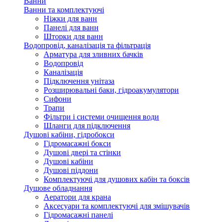
Ванни
Ванни та комплектуючі
Ніжки для ванн
Панелі для ванн
Шторки для ванн
Водопровід, каналізація та фільтрація
Арматура для зливних бачків
Водопровід
Каналізація
Підключення унітаза
Розширювальні баки, гідроакумулятори
Сифони
Трапи
Фільтри і системи очищення води
Шланги для підключення
Душові кабіни, гідробокси
Гідромасажні бокси
Душові двері та стінки
Душові кабіни
Душові піддони
Комплектуючі для душових кабін та боксів
Душове обладнання
Аератори для крана
Аксесуари та комплектуючі для змішувачів
Гідромасажні панелі