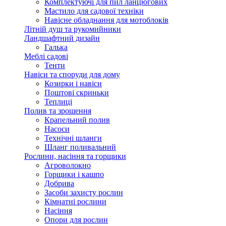
Комплектуючі для пил ланцюгових
Мастило для садової техніки
Навісне обладнання для мотоблоків
Літній душ та рукомийники
Ландшафтний дизайн
Галька
Меблі садові
Тенти
Навіси та споруди для дому
Козирки і навіси
Поштові скриньки
Теплиці
Полив та зрошення
Крапельний полив
Насоси
Технічні шланги
Шланг поливальний
Рослини, насіння та горщики
Агроволокно
Горщики і кашпо
Добрива
Засоби захисту рослин
Кімнатні рослини
Насіння
Опори для рослин