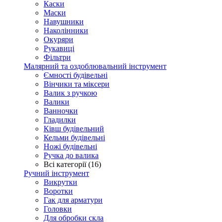
Каски
Маски
Навушники
Наколінники
Окуряри
Рукавиці
Фільтри
Малярний та оздоблювальний інструмент
Ємності будівельні
Вінчики та міксери
Валик з ручкою
Валики
Ванночки
Гладилки
Ківш будівельний
Кельми будівельні
Ножі будівельні
Ручка до валика
Всі категорії (16)
Ручний інструмент
Викрутки
Воротки
Гак для арматури
Головки
Для обробки скла