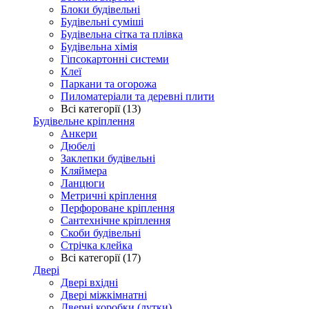
Блоки будівельні
Будівельні суміші
Будівельна сітка та плівка
Будівельна хімія
Гіпсокартонні системи
Клеї
Паркани та огорожа
Пиломатеріали та деревні плити
Всі категорії (13)
Будівельне кріплення
Анкери
Дюбелі
Заклепки будівельні
Кляймера
Ланцюги
Метричні кріплення
Перфороване кріплення
Сантехнічне кріплення
Скоби будівельні
Стрічка клейка
Всі категорії (17)
Двері
Двері вхідні
Двері міжкімнатні
Дверні коробки (лутки)