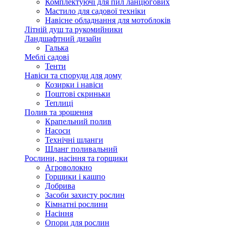
Комплектуючі для пил ланцюгових
Мастило для садової техніки
Навісне обладнання для мотоблоків
Літній душ та рукомийники
Ландшафтний дизайн
Галька
Меблі садові
Тенти
Навіси та споруди для дому
Козирки і навіси
Поштові скриньки
Теплиці
Полив та зрошення
Крапельний полив
Насоси
Технічні шланги
Шланг поливальний
Рослини, насіння та горщики
Агроволокно
Горщики і кашпо
Добрива
Засоби захисту рослин
Кімнатні рослини
Насіння
Опори для рослин