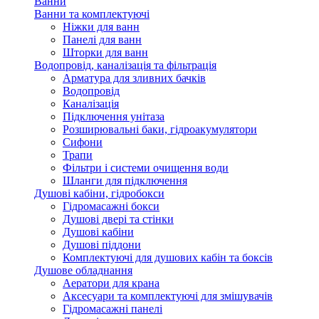
Ванни
Ванни та комплектуючі
Ніжки для ванн
Панелі для ванн
Шторки для ванн
Водопровід, каналізація та фільтрація
Арматура для зливних бачків
Водопровід
Каналізація
Підключення унітаза
Розширювальні баки, гідроакумулятори
Сифони
Трапи
Фільтри і системи очищення води
Шланги для підключення
Душові кабіни, гідробокси
Гідромасажні бокси
Душові двері та стінки
Душові кабіни
Душові піддони
Комплектуючі для душових кабін та боксів
Душове обладнання
Аератори для крана
Аксесуари та комплектуючі для змішувачів
Гідромасажні панелі