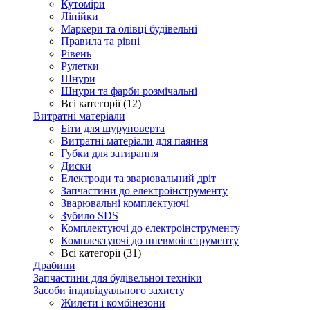
Кутоміри
Лінійки
Маркери та олівці будівельні
Правила та рівні
Рівень
Рулетки
Шнури
Шнури та фарби розмічальні
Всі категорії (12)
Витратні матеріали
Біти для шуруповерта
Витратні матеріали для паяння
Губки для затирання
Диски
Електроди та зварювальний дріт
Запчастини до електроінструменту
Зварювальні комплектуючі
Зубило SDS
Комплектуючі до електроінструменту
Комплектуючі до пневмоінструменту
Всі категорії (31)
Драбини
Запчастини для будівельної техніки
Засоби індивідуального захисту
Жилети і комбінезони