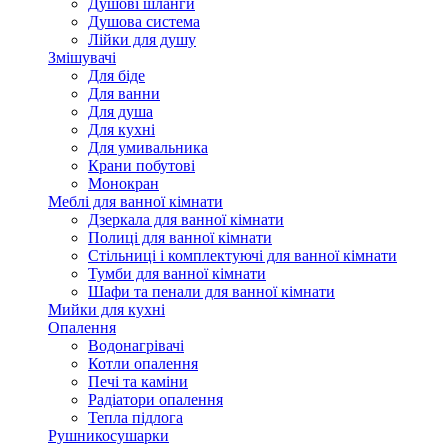
Душові шланги
Душова система
Лійки для душу
Змішувачі
Для біде
Для ванни
Для душа
Для кухні
Для умивальника
Крани побутові
Монокран
Меблі для ванної кімнати
Дзеркала для ванної кімнати
Полиці для ванної кімнати
Стільниці і комплектуючі для ванної кімнати
Тумби для ванної кімнати
Шафи та пенали для ванної кімнати
Мийки для кухні
Опалення
Водонагрівачі
Котли опалення
Печі та каміни
Радіатори опалення
Тепла підлога
Рушникосушарки