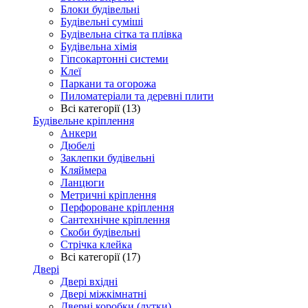
Блоки будівельні
Будівельні суміші
Будівельна сітка та плівка
Будівельна хімія
Гіпсокартонні системи
Клеї
Паркани та огорожа
Пиломатеріали та деревні плити
Всі категорії (13)
Будівельне кріплення
Анкери
Дюбелі
Заклепки будівельні
Кляймера
Ланцюги
Метричні кріплення
Перфороване кріплення
Сантехнічне кріплення
Скоби будівельні
Стрічка клейка
Всі категорії (17)
Двері
Двері вхідні
Двері міжкімнатні
Дверні коробки (лутки)