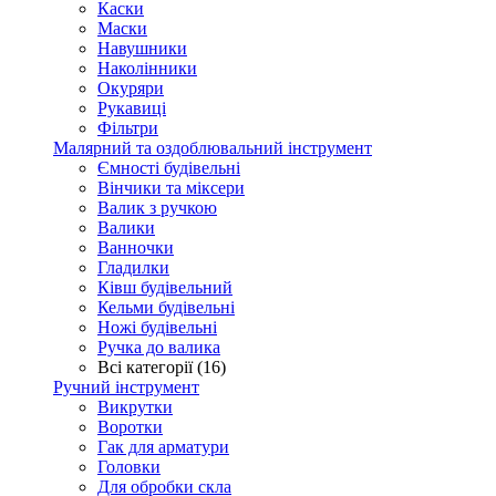
Каски
Маски
Навушники
Наколінники
Окуряри
Рукавиці
Фільтри
Малярний та оздоблювальний інструмент
Ємності будівельні
Вінчики та міксери
Валик з ручкою
Валики
Ванночки
Гладилки
Ківш будівельний
Кельми будівельні
Ножі будівельні
Ручка до валика
Всі категорії (16)
Ручний інструмент
Викрутки
Воротки
Гак для арматури
Головки
Для обробки скла