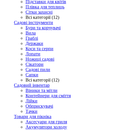
Підставки для квітів
Плівка для теплиць
Сітки захисні
Всі категорії (12)
Садові інструменти
Бури та корчувачі
Вила
Граблі
Держаки
Коси та серпи
Лопати
Ножиці садові
Сікатори
Садові пили
Сапки
Всі категорії (12)
Садовий інвентар
Віники та мітли
Контейнери для сміття
Лійки
Обприскувачі
Тачки
Товари для пікніка
Аксесуари для гриля
Акумулятори холоду