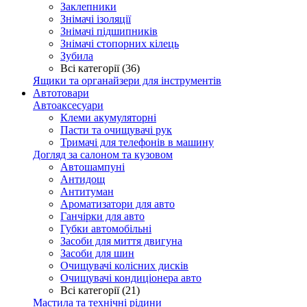
Заклепники
Знімачі ізоляції
Знімачі підшипників
Знімачі стопорних кілець
Зубила
Всі категорії (36)
Ящики та органайзери для інструментів
Автотовари
Автоаксесуари
Клеми акумуляторні
Пасти та очищувачі рук
Тримачі для телефонів в машину
Догляд за салоном та кузовом
Автошампуні
Антидощ
Антитуман
Ароматизатори для авто
Ганчірки для авто
Губки автомобільні
Засоби для миття двигуна
Засоби для шин
Очищувачі колісних дисків
Очищувачі кондиціонера авто
Всі категорії (21)
Мастила та технічні рідини