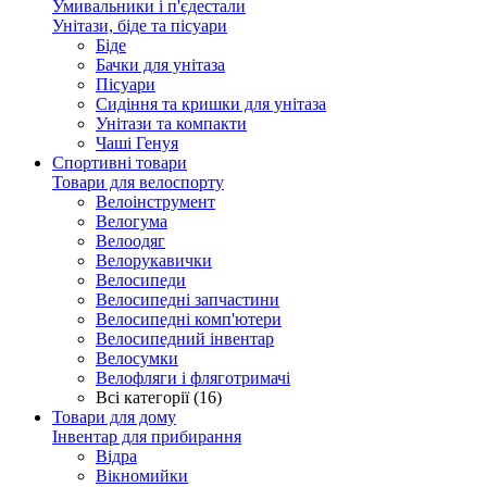
Умивальники і п'єдестали
Унітази, біде та пісуари
Біде
Бачки для унітаза
Пісуари
Сидіння та кришки для унітаза
Унітази та компакти
Чаші Генуя
Спортивні товари
Товари для велоспорту
Велоінструмент
Велогума
Велоодяг
Велорукавички
Велосипеди
Велосипедні запчастини
Велосипедні комп'ютери
Велосипедний інвентар
Велосумки
Велофляги і фляготримачі
Всі категорії (16)
Товари для дому
Інвентар для прибирання
Відра
Вікномийки