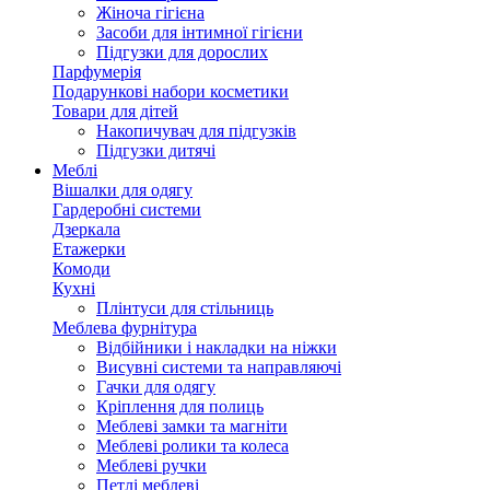
Жіноча гігієна
Засоби для інтимної гігієни
Підгузки для дорослих
Парфумерія
Подарункові набори косметики
Товари для дітей
Накопичувач для підгузків
Підгузки дитячі
Меблі
Вішалки для одягу
Гардеробні системи
Дзеркала
Етажерки
Комоди
Кухні
Плінтуси для стільниць
Меблева фурнітура
Відбійники і накладки на ніжки
Висувні системи та направляючі
Гачки для одягу
Кріплення для полиць
Меблеві замки та магніти
Меблеві ролики та колеса
Меблеві ручки
Петлі меблеві