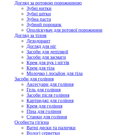
Догляд за ротовою порожниною
Зубні нитки
Зубні щітки
Зубна паста
Зубний порошок
Ополіскувач для ротової порожнини
Догляд за тілом
Дезодорант
Догляд для ніг
Засоби для депіляції
Засоби для засмаги
Крем для рук і нігтів
Крем для тіла
Молочко і лосьйон для тіла
Засоби для гоління
Аксесуари для гоління
Гель для гоління
Засоби після гоління
Картриджі для гоління
Крем для гоління
Піна для гоління
Станки для гоління
Особиста гігієна
Ватні диски та палички
Вологі серветки