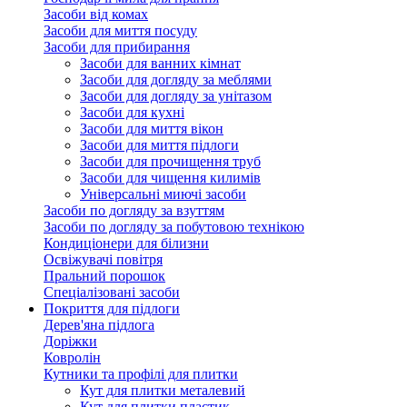
Засоби від комах
Засоби для миття посуду
Засоби для прибирання
Засоби для ванних кімнат
Засоби для догляду за меблями
Засоби для догляду за унітазом
Засоби для кухні
Засоби для миття вікон
Засоби для миття підлоги
Засоби для прочищення труб
Засоби для чищення килимів
Універсальні миючі засоби
Засоби по догляду за взуттям
Засоби по догляду за побутовою технікою
Кондиціонери для білизни
Освіжувачі повітря
Пральний порошок
Спеціалізовані засоби
Покриття для підлоги
Дерев'яна підлога
Доріжки
Ковролін
Кутники та профілі для плитки
Кут для плитки металевий
Кут для плитки пластик