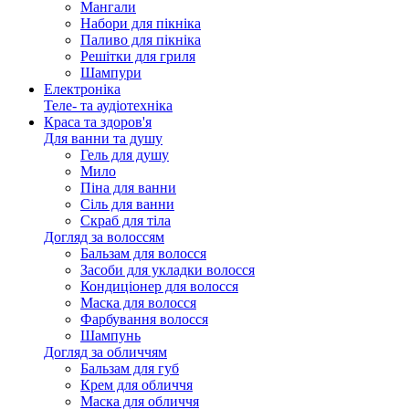
Мангали
Набори для пікніка
Паливо для пікніка
Решітки для гриля
Шампури
Електроніка
Теле- та аудіотехніка
Краса та здоров'я
Для ванни та душу
Гель для душу
Мило
Піна для ванни
Сіль для ванни
Скраб для тіла
Догляд за волоссям
Бальзам для волосся
Засоби для укладки волосся
Кондиціонер для волосся
Маска для волосся
Фарбування волосся
Шампунь
Догляд за обличчям
Бальзам для губ
Крем для обличчя
Маска для обличчя