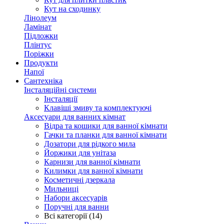
Кут на сходинку
Лінолеум
Ламінат
Підложки
Плінтус
Поріжки
Продукти
Напої
Сантехніка
Інсталяційні системи
Інсталяції
Клавіші змиву та комплектуючі
Аксесуари для ванних кімнат
Відра та кошики для ванної кімнати
Гачки та планки для ванної кімнати
Дозатори для рідкого мила
Йоржики для унітаза
Карнизи для ванної кімнати
Килимки для ванної кімнати
Косметичні дзеркала
Мильниці
Набори аксесуарів
Поручні для ванни
Всі категорії (14)