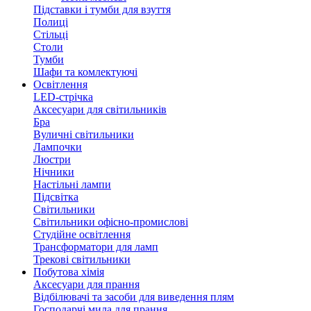
Підставки і тумби для взуття
Полиці
Стільці
Столи
Тумби
Шафи та комлектуючі
Освітлення
LED-стрічка
Аксесуари для світильників
Бра
Вуличні світильники
Лампочки
Люстри
Нічники
Настільні лампи
Підсвітка
Світильники
Світильники офісно-промислові
Студійне освітлення
Трансформатори для ламп
Трекові світильники
Побутова хімія
Аксесуари для прання
Відбілювачі та засоби для виведення плям
Господарчі мила для прання