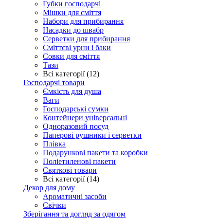
Губки господарчі
Мішки для сміття
Набори для прибирання
Насадки до швабр
Серветки для прибирання
Сміттєві урни і баки
Совки для сміття
Тази
Всі категорії (12)
Господарчі товари
Ємкість для душа
Ваги
Господарські сумки
Контейнери універсальні
Одноразовий посуд
Паперові рушники і серветки
Плівка
Подарункові пакети та коробки
Поліетиленові пакети
Святкові товари
Всі категорії (14)
Декор для дому
Ароматичні засоби
Свічки
Зберігання та догляд за одягом