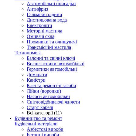
Автомобільні присадки
Антифриз
Гальмівні рідини
Дистильована вода
Електроліти
Моторні мастила
Омивачі скла
Промивки та очищувачі
Трансмісійні мастила
Техдопомога
Балонні та свічні ключі
Вогнегасники автомобільні
Герметики автомобільні
Домкрати
Каністри
Клеї та ремонтні засоби
Лійки (воронки)
Насоси автомобільні
Світловідбиваючі жилети
Старт-кабелі
Всі категорії (11)
Будівництво та ремонт
Будівельні матеріали
Азбестові вироби
Бетонні вироби