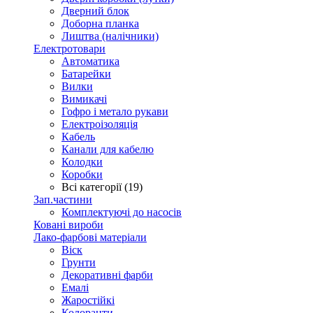
Дверний блок
Доборна планка
Лиштва (налічники)
Електротовари
Автоматика
Батарейки
Вилки
Вимикачі
Гофро і метало рукави
Електроізоляція
Кабель
Канали для кабелю
Колодки
Коробки
Всі категорії (19)
Зап.частини
Комплектуючі до насосів
Ковані вироби
Лако-фарбові матеріали
Віск
Грунти
Декоративні фарби
Емалі
Жаростійкі
Колоранти