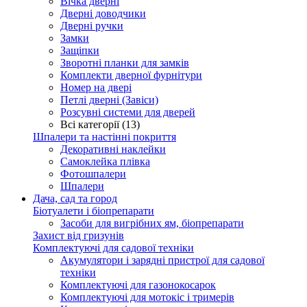
Вічка дверні
Дверні доводчики
Дверні ручки
Замки
Защіпки
Зворотні планки для замків
Комплекти дверної фурнітури
Номер на двері
Петлі дверні (Завіси)
Розсувні системи для дверей
Всі категорії (13)
Шпалери та настінні покриття
Декоративні наклейки
Самоклейка плівка
Фотошпалери
Шпалери
Дача, сад та город
Біотуалети і біопрепарати
Засоби для вигрібних ям, біопрепарати
Захист від гризунів
Комплектуючі для садової техніки
Акумулятори і зарядні пристрої для садової
техніки
Комплектуючі для газонокосарок
Комплектуючі для мотокіс і тримерів