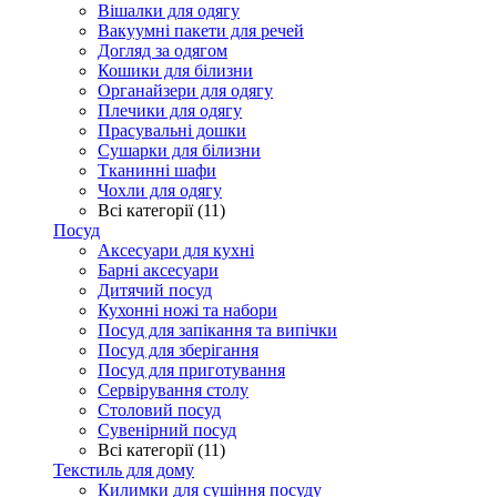
Вішалки для одягу
Вакуумні пакети для речей
Догляд за одягом
Кошики для білизни
Органайзери для одягу
Плечики для одягу
Прасувальні дошки
Сушарки для білизни
Тканинні шафи
Чохли для одягу
Всі категорії (11)
Посуд
Аксесуари для кухні
Барні аксесуари
Дитячий посуд
Кухонні ножі та набори
Посуд для запікання та випічки
Посуд для зберігання
Посуд для приготування
Сервірування столу
Столовий посуд
Сувенірний посуд
Всі категорії (11)
Текстиль для дому
Килимки для сушіння посуду