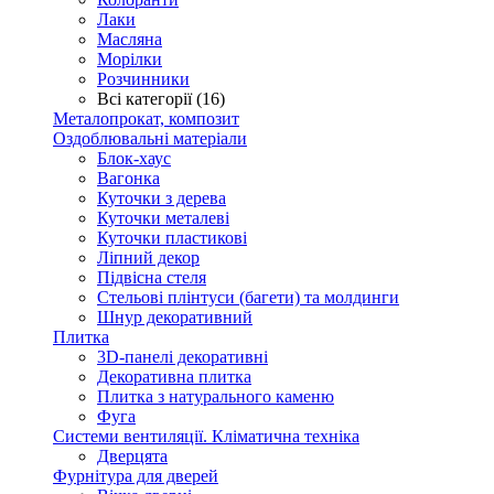
Лаки
Масляна
Морілки
Розчинники
Всі категорії (16)
Металопрокат, композит
Оздоблювальні матеріали
Блок-хаус
Вагонка
Куточки з дерева
Куточки металеві
Куточки пластикові
Ліпний декор
Підвісна стеля
Стельові плінтуси (багети) та молдинги
Шнур декоративний
Плитка
3D-панелі декоративні
Декоративна плитка
Плитка з натурального каменю
Фуга
Системи вентиляції. Кліматична техніка
Дверцята
Фурнітура для дверей