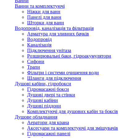
Ванни
Ванни та комплектуючі
Ніжки для ванн
Панелі для ванн
Шторки для ванн
Водопровід, каналізація та фільтрація
Арматура для зливних бачків
Водопровід
Каналізація
Підключення унітаза
Розширювальні баки, гідроакумулятори
Сифони
Трапи
Фільтри і системи очищення води
Шланги для підключення
Душові кабіни, гідробокси
Гідромасажні бокси
Душові двері та стінки
Душові кабіни
Душові піддони
Комплектуючі для душових кабін та боксів
Душове обладнання
Аератори для крана
Аксесуари та комплектуючі для змішувачів
Гідромасажні панелі