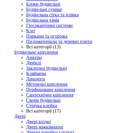
Блоки будівельні
Будівельні суміші
Будівельна сітка та плівка
Будівельна хімія
Гіпсокартонні системи
Клеї
Паркани та огорожа
Пиломатеріали та деревні плити
Всі категорії (13)
Будівельне кріплення
Анкери
Дюбелі
Заклепки будівельні
Кляймера
Ланцюги
Метричні кріплення
Перфороване кріплення
Сантехнічне кріплення
Скоби будівельні
Стрічка клейка
Всі категорії (17)
Двері
Двері вхідні
Двері міжкімнатні
Дверні коробки (лутки)