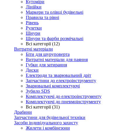
Кутоміри
Лінійки
Маркери та олівці будівельні
Правила та рівні
Рівень
Рулетки
Шнури
Шнури та фарби розмічальні
Всі категорії (12)
Витратні матеріали
Біти для шуруповерта
Витратні матеріали для паяння
Губки для затирання
Диски
Електроди та зварювальний дріт
Запчастини до електроінструменту
Зварювальні комплектуючі
Зубило SDS
Комплектуючі до електроінструменту
Комплектуючі до пневмоінструменту
Всі категорії (31)
Драбини
Запчастини для будівельної техніки
Засоби індивідуального захисту
Жилети і комбінезони