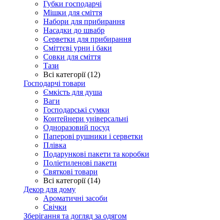
Губки господарчі
Мішки для сміття
Набори для прибирання
Насадки до швабр
Серветки для прибирання
Сміттєві урни і баки
Совки для сміття
Тази
Всі категорії (12)
Господарчі товари
Ємкість для душа
Ваги
Господарські сумки
Контейнери універсальні
Одноразовий посуд
Паперові рушники і серветки
Плівка
Подарункові пакети та коробки
Поліетиленові пакети
Святкові товари
Всі категорії (14)
Декор для дому
Ароматичні засоби
Свічки
Зберігання та догляд за одягом