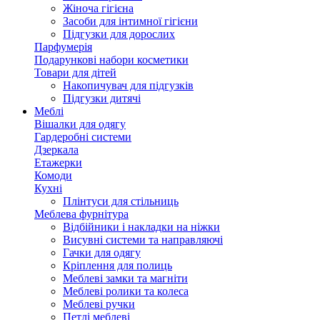
Жіноча гігієна
Засоби для інтимної гігієни
Підгузки для дорослих
Парфумерія
Подарункові набори косметики
Товари для дітей
Накопичувач для підгузків
Підгузки дитячі
Меблі
Вішалки для одягу
Гардеробні системи
Дзеркала
Етажерки
Комоди
Кухні
Плінтуси для стільниць
Меблева фурнітура
Відбійники і накладки на ніжки
Висувні системи та направляючі
Гачки для одягу
Кріплення для полиць
Меблеві замки та магніти
Меблеві ролики та колеса
Меблеві ручки
Петлі меблеві