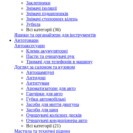
Заклепники
Знімачі ізоляції
Знімачі підшипників
Знімачі стопорних кілець
Зубила
Всі категорії (36)
Ящики та органайзери для інструментів
Автотовари
Автоаксесуари
Клеми акумуляторні
Пасти та очищувачі рук
Тримачі для телефонів в машину
Догляд за салоном та кузовом
Автошампуні
Антидощ
Антитуман
Ароматизатори для авто
Ганчірки для авто
Губки автомобільні
Засоби для миття двигуна
Засоби для шин
Очищувачі колісних дисків
Очищувачі кондиціонера авто
Всі категорії (21)
Мастила та технічні рідини