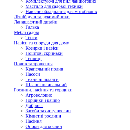
Комплектуючі для пил ланцюгових
Мастило для садової техніки
Навісне обладнання для мотоблоків
Літній душ та рукомийники
Ландшафтний дизайн
Галька
Меблі садові
Тенти
Навіси та споруди для дому
Козирки і навіси
Поштові скриньки
Теплиці
Полив та зрошення
Крапельний полив
Насоси
Технічні шланги
Шланг поливальний
Рослини, насіння та горщики
Агроволокно
Горщики і кашпо
Добрива
Засоби захисту рослин
Кімнатні рослини
Насіння
Опори для рослин