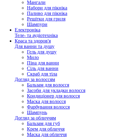
Мангали
Набори для пікніка
Паливо для пікніка
Решітки для гриля
Шампури
Електроніка
Теле- та аудіотехніка
Краса та здоров'я
Для ванни та душу
Гель для душу
Мило
Піна для ванни
Сіль для ванни
Скраб для тіла
Догляд за волоссям
Бальзам для волосся
Засоби для укладки волосся
Кондиціонер для волосся
Маска для волосся
Фарбування волосся
Шампунь
Догляд за обличчям
Бальзам для губ
Крем для обличчя
Маска для обличчя