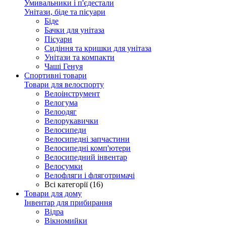
Умивальники і п'єдестали
Унітази, біде та пісуари
Біде
Бачки для унітаза
Пісуари
Сидіння та кришки для унітаза
Унітази та компакти
Чаші Генуя
Спортивні товари
Товари для велоспорту
Велоінструмент
Велогума
Велоодяг
Велорукавички
Велосипеди
Велосипедні запчастини
Велосипедні комп'ютери
Велосипедний інвентар
Велосумки
Велофляги і фляготримачі
Всі категорії (16)
Товари для дому
Інвентар для прибирання
Відра
Вікномийки