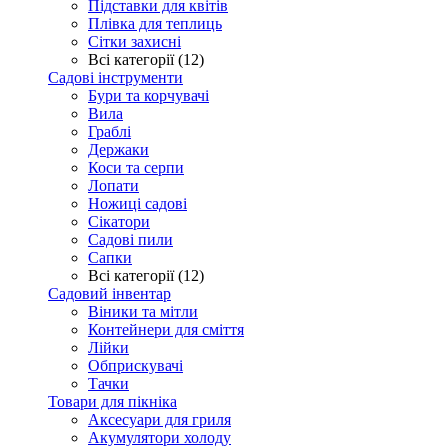
Підставки для квітів
Плівка для теплиць
Сітки захисні
Всі категорії (12)
Садові інструменти
Бури та корчувачі
Вила
Граблі
Держаки
Коси та серпи
Лопати
Ножиці садові
Сікатори
Садові пили
Сапки
Всі категорії (12)
Садовий інвентар
Віники та мітли
Контейнери для сміття
Лійки
Обприскувачі
Тачки
Товари для пікніка
Аксесуари для гриля
Акумулятори холоду