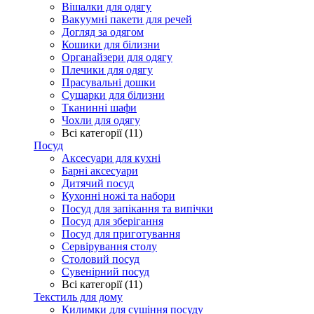
Вішалки для одягу
Вакуумні пакети для речей
Догляд за одягом
Кошики для білизни
Органайзери для одягу
Плечики для одягу
Прасувальні дошки
Сушарки для білизни
Тканинні шафи
Чохли для одягу
Всі категорії (11)
Посуд
Аксесуари для кухні
Барні аксесуари
Дитячий посуд
Кухонні ножі та набори
Посуд для запікання та випічки
Посуд для зберігання
Посуд для приготування
Сервірування столу
Столовий посуд
Сувенірний посуд
Всі категорії (11)
Текстиль для дому
Килимки для сушіння посуду