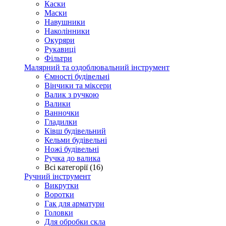
Каски
Маски
Навушники
Наколінники
Окуряри
Рукавиці
Фільтри
Малярний та оздоблювальний інструмент
Ємності будівельні
Вінчики та міксери
Валик з ручкою
Валики
Ванночки
Гладилки
Ківш будівельний
Кельми будівельні
Ножі будівельні
Ручка до валика
Всі категорії (16)
Ручний інструмент
Викрутки
Воротки
Гак для арматури
Головки
Для обробки скла