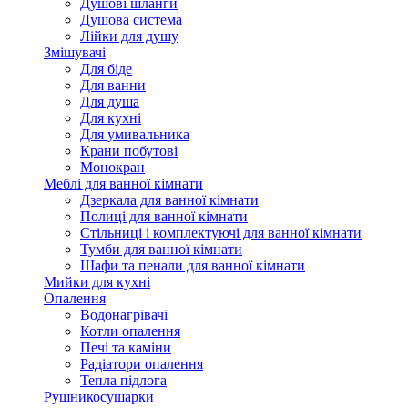
Душові шланги
Душова система
Лійки для душу
Змішувачі
Для біде
Для ванни
Для душа
Для кухні
Для умивальника
Крани побутові
Монокран
Меблі для ванної кімнати
Дзеркала для ванної кімнати
Полиці для ванної кімнати
Стільниці і комплектуючі для ванної кімнати
Тумби для ванної кімнати
Шафи та пенали для ванної кімнати
Мийки для кухні
Опалення
Водонагрівачі
Котли опалення
Печі та каміни
Радіатори опалення
Тепла підлога
Рушникосушарки