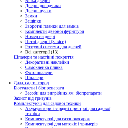
Вічка дверні
Дверні доводчики
Дверні ручки
Замки
Защіпки
Зворотні планки для замків
Комплекти дверної фурнітури
Номер на двері
Петлі дверні (Завіси)
Розсувні системи для дверей
Всі категорії (13)
Шпалери та настінні покриття
Декоративні наклейки
Самоклейка плівка
Фотошпалери
Шпалери
Дача, сад та город
Біотуалети і біопрепарати
Засоби для вигрібних ям, біопрепарати
Захист від гризунів
Комплектуючі для садової техніки
Акумулятори і зарядні пристрої для садової
техніки
Комплектуючі для газонокосарок
Комплектуючі для мотокіс і тримерів