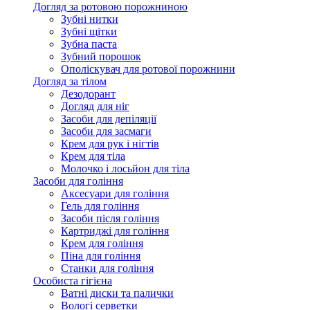
Догляд за ротовою порожниною
Зубні нитки
Зубні щітки
Зубна паста
Зубний порошок
Ополіскувач для ротової порожнини
Догляд за тілом
Дезодорант
Догляд для ніг
Засоби для депіляції
Засоби для засмаги
Крем для рук і нігтів
Крем для тіла
Молочко і лосьйон для тіла
Засоби для гоління
Аксесуари для гоління
Гель для гоління
Засоби після гоління
Картриджі для гоління
Крем для гоління
Піна для гоління
Станки для гоління
Особиста гігієна
Ватні диски та палички
Вологі серветки