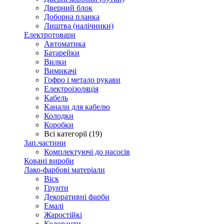
Дверний блок
Доборна планка
Лиштва (налічники)
Електротовари
Автоматика
Батарейки
Вилки
Вимикачі
Гофро і метало рукави
Електроізоляція
Кабель
Канали для кабелю
Колодки
Коробки
Всі категорії (19)
Зап.частини
Комплектуючі до насосів
Ковані вироби
Лако-фарбові матеріали
Віск
Грунти
Декоративні фарби
Емалі
Жаростійкі
Колоранти