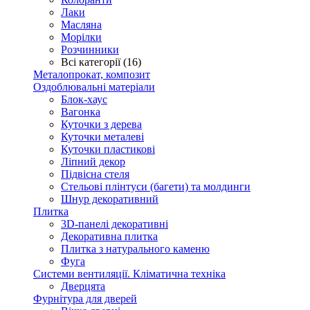
Лаки
Масляна
Морілки
Розчинники
Всі категорії (16)
Металопрокат, композит
Оздоблювальні матеріали
Блок-хаус
Вагонка
Куточки з дерева
Куточки металеві
Куточки пластикові
Ліпний декор
Підвісна стеля
Стельові плінтуси (багети) та молдинги
Шнур декоративний
Плитка
3D-панелі декоративні
Декоративна плитка
Плитка з натурального каменю
Фуга
Системи вентиляції. Кліматична техніка
Дверцята
Фурнітура для дверей