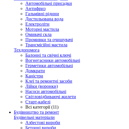
Автомобільні присадки
Антифриз
Гальмівні рідини
Дистильована вода
Електроліти
Моторні мастила
Омивачі скла
Промивки та очищувачі
Трансмісійні мастила
Техдопомога
Балонні та свічні ключі
Вогнегасники автомобільні
Герметики автомобільні
Домкрати
Каністри
Клеї та ремонтні засоби
Лійки (воронки)
Насоси автомобільні
Світловідбиваючі жилети
Старт-кабелі
Всі категорії (11)
Будівництво та ремонт
Будівельні матеріали
Азбестові вироби
Бетонні вироби