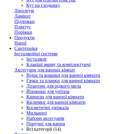
Кут на сходинку
Лінолеум
Ламінат
Підложки
Плінтус
Поріжки
Продукти
Напої
Сантехніка
Інсталяційні системи
Інсталяції
Клавіші змиву та комплектуючі
Аксесуари для ванних кімнат
Відра та кошики для ванної кімнати
Гачки та планки для ванної кімнати
Дозатори для рідкого мила
Йоржики для унітаза
Карнизи для ванної кімнати
Килимки для ванної кімнати
Косметичні дзеркала
Мильниці
Набори аксесуарів
Поручні для ванни
Всі категорії (14)