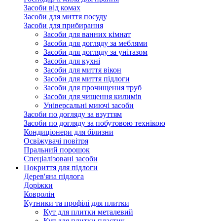
Засоби від комах
Засоби для миття посуду
Засоби для прибирання
Засоби для ванних кімнат
Засоби для догляду за меблями
Засоби для догляду за унітазом
Засоби для кухні
Засоби для миття вікон
Засоби для миття підлоги
Засоби для прочищення труб
Засоби для чищення килимів
Універсальні миючі засоби
Засоби по догляду за взуттям
Засоби по догляду за побутовою технікою
Кондиціонери для білизни
Освіжувачі повітря
Пральний порошок
Спеціалізовані засоби
Покриття для підлоги
Дерев'яна підлога
Доріжки
Ковролін
Кутники та профілі для плитки
Кут для плитки металевий
Кут для плитки пластик