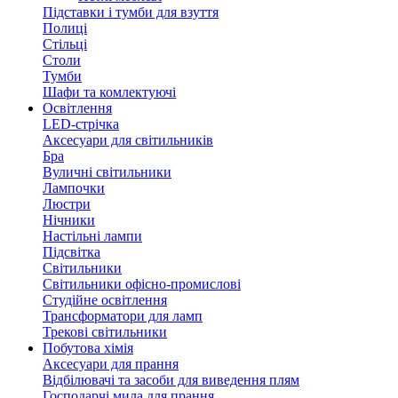
Підставки і тумби для взуття
Полиці
Стільці
Столи
Тумби
Шафи та комлектуючі
Освітлення
LED-стрічка
Аксесуари для світильників
Бра
Вуличні світильники
Лампочки
Люстри
Нічники
Настільні лампи
Підсвітка
Світильники
Світильники офісно-промислові
Студійне освітлення
Трансформатори для ламп
Трекові світильники
Побутова хімія
Аксесуари для прання
Відбілювачі та засоби для виведення плям
Господарчі мила для прання