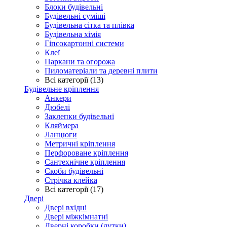
Блоки будівельні
Будівельні суміші
Будівельна сітка та плівка
Будівельна хімія
Гіпсокартонні системи
Клеї
Паркани та огорожа
Пиломатеріали та деревні плити
Всі категорії (13)
Будівельне кріплення
Анкери
Дюбелі
Заклепки будівельні
Кляймера
Ланцюги
Метричні кріплення
Перфороване кріплення
Сантехнічне кріплення
Скоби будівельні
Стрічка клейка
Всі категорії (17)
Двері
Двері вхідні
Двері міжкімнатні
Дверні коробки (лутки)