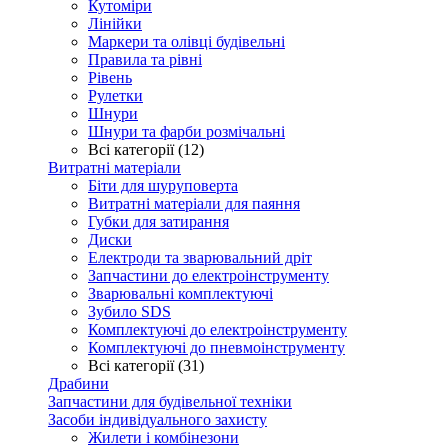
Кутоміри
Лінійки
Маркери та олівці будівельні
Правила та рівні
Рівень
Рулетки
Шнури
Шнури та фарби розмічальні
Всі категорії (12)
Витратні матеріали
Біти для шуруповерта
Витратні матеріали для паяння
Губки для затирання
Диски
Електроди та зварювальний дріт
Запчастини до електроінструменту
Зварювальні комплектуючі
Зубило SDS
Комплектуючі до електроінструменту
Комплектуючі до пневмоінструменту
Всі категорії (31)
Драбини
Запчастини для будівельної техніки
Засоби індивідуального захисту
Жилети і комбінезони