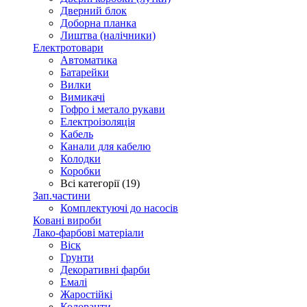
Дверний блок
Доборна планка
Лиштва (налічники)
Електротовари
Автоматика
Батарейки
Вилки
Вимикачі
Гофро і метало рукави
Електроізоляція
Кабель
Канали для кабелю
Колодки
Коробки
Всі категорії (19)
Зап.частини
Комплектуючі до насосів
Ковані вироби
Лако-фарбові матеріали
Віск
Грунти
Декоративні фарби
Емалі
Жаростійкі
Колоранти