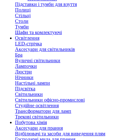
Підставки і тумби для взуття
Полиці
Стільці
Столи
Тумби
Шафи та комлектуючі
Освітлення
LED-стрічка
Аксесуари для світильників
Бра
Вуличні світильники
Лампочки
Люстри
Нічники
Настільні лампи
Підсвітка
Світильники
Світильники офісно-промислові
Студійне освітлення
Трансформатори для ламп
Трекові світильники
Побутова хімія
Аксесуари для прання
Відбілювачі та засоби для виведення плям
Господарчі мила для прання