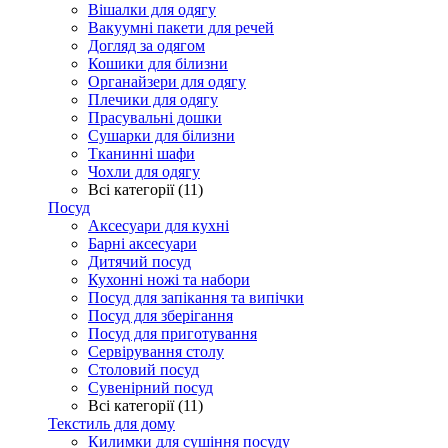
Вішалки для одягу
Вакуумні пакети для речей
Догляд за одягом
Кошики для білизни
Органайзери для одягу
Плечики для одягу
Прасувальні дошки
Сушарки для білизни
Тканинні шафи
Чохли для одягу
Всі категорії (11)
Посуд
Аксесуари для кухні
Барні аксесуари
Дитячий посуд
Кухонні ножі та набори
Посуд для запікання та випічки
Посуд для зберігання
Посуд для приготування
Сервірування столу
Столовий посуд
Сувенірний посуд
Всі категорії (11)
Текстиль для дому
Килимки для сушіння посуду