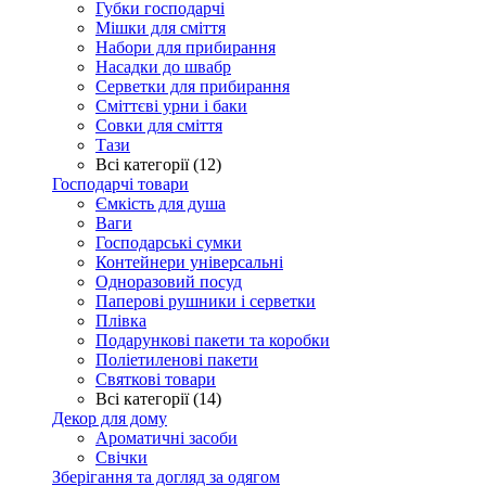
Губки господарчі
Мішки для сміття
Набори для прибирання
Насадки до швабр
Серветки для прибирання
Сміттєві урни і баки
Совки для сміття
Тази
Всі категорії (12)
Господарчі товари
Ємкість для душа
Ваги
Господарські сумки
Контейнери універсальні
Одноразовий посуд
Паперові рушники і серветки
Плівка
Подарункові пакети та коробки
Поліетиленові пакети
Святкові товари
Всі категорії (14)
Декор для дому
Ароматичні засоби
Свічки
Зберігання та догляд за одягом