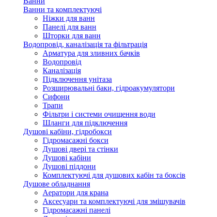
Ванни
Ванни та комплектуючі
Ніжки для ванн
Панелі для ванн
Шторки для ванн
Водопровід, каналізація та фільтрація
Арматура для зливних бачків
Водопровід
Каналізація
Підключення унітаза
Розширювальні баки, гідроакумулятори
Сифони
Трапи
Фільтри і системи очищення води
Шланги для підключення
Душові кабіни, гідробокси
Гідромасажні бокси
Душові двері та стінки
Душові кабіни
Душові піддони
Комплектуючі для душових кабін та боксів
Душове обладнання
Аератори для крана
Аксесуари та комплектуючі для змішувачів
Гідромасажні панелі