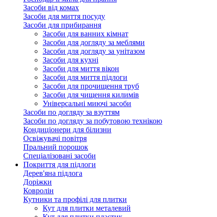
Засоби від комах
Засоби для миття посуду
Засоби для прибирання
Засоби для ванних кімнат
Засоби для догляду за меблями
Засоби для догляду за унітазом
Засоби для кухні
Засоби для миття вікон
Засоби для миття підлоги
Засоби для прочищення труб
Засоби для чищення килимів
Універсальні миючі засоби
Засоби по догляду за взуттям
Засоби по догляду за побутовою технікою
Кондиціонери для білизни
Освіжувачі повітря
Пральний порошок
Спеціалізовані засоби
Покриття для підлоги
Дерев'яна підлога
Доріжки
Ковролін
Кутники та профілі для плитки
Кут для плитки металевий
Кут для плитки пластик