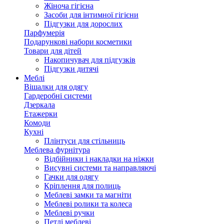
Жіноча гігієна
Засоби для інтимної гігієни
Підгузки для дорослих
Парфумерія
Подарункові набори косметики
Товари для дітей
Накопичувач для підгузків
Підгузки дитячі
Меблі
Вішалки для одягу
Гардеробні системи
Дзеркала
Етажерки
Комоди
Кухні
Плінтуси для стільниць
Меблева фурнітура
Відбійники і накладки на ніжки
Висувні системи та направляючі
Гачки для одягу
Кріплення для полиць
Меблеві замки та магніти
Меблеві ролики та колеса
Меблеві ручки
Петлі меблеві