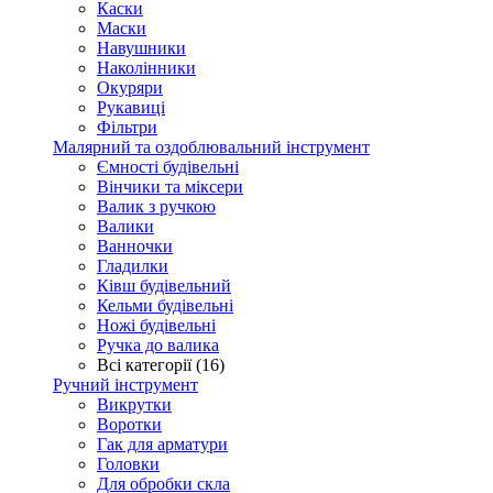
Каски
Маски
Навушники
Наколінники
Окуряри
Рукавиці
Фільтри
Малярний та оздоблювальний інструмент
Ємності будівельні
Вінчики та міксери
Валик з ручкою
Валики
Ванночки
Гладилки
Ківш будівельний
Кельми будівельні
Ножі будівельні
Ручка до валика
Всі категорії (16)
Ручний інструмент
Викрутки
Воротки
Гак для арматури
Головки
Для обробки скла