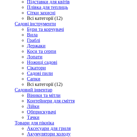
Підставки для квітів
Плівка для теплиць
Сітки захисні
Всі категорії (12)
Садові інструменти
Бури та корчувачі
Вила
Граблі
Держаки
Коси та серпи
Лопати
Ножиці садові
Сікатори
Садові пили
Сапки
Всі категорії (12)
Садовий інвентар
Віники та мітли
Контейнери для сміття
Лійки
Обприскувачі
Тачки
Товари для пікніка
Аксесуари для гриля
Акумулятори холоду