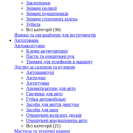
Заклепники
Знімачі ізоляції
Знімачі підшипників
Знімачі стопорних кілець
Зубила
Всі категорії (36)
Ящики та органайзери для інструментів
Автотовари
Автоаксесуари
Клеми акумуляторні
Пасти та очищувачі рук
Тримачі для телефонів в машину
Догляд за салоном та кузовом
Автошампуні
Антидощ
Антитуман
Ароматизатори для авто
Ганчірки для авто
Губки автомобільні
Засоби для миття двигуна
Засоби для шин
Очищувачі колісних дисків
Очищувачі кондиціонера авто
Всі категорії (21)
Мастила та технічні рідини