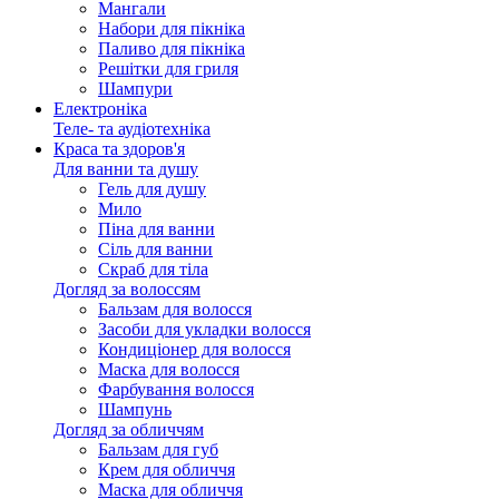
Мангали
Набори для пікніка
Паливо для пікніка
Решітки для гриля
Шампури
Електроніка
Теле- та аудіотехніка
Краса та здоров'я
Для ванни та душу
Гель для душу
Мило
Піна для ванни
Сіль для ванни
Скраб для тіла
Догляд за волоссям
Бальзам для волосся
Засоби для укладки волосся
Кондиціонер для волосся
Маска для волосся
Фарбування волосся
Шампунь
Догляд за обличчям
Бальзам для губ
Крем для обличчя
Маска для обличчя