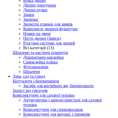
Вічка дверні
Дверні доводчики
Дверні ручки
Замки
Защіпки
Зворотні планки для замків
Комплекти дверної фурнітури
Номер на двері
Петлі дверні (Завіси)
Розсувні системи для дверей
Всі категорії (13)
Шпалери та настінні покриття
Декоративні наклейки
Самоклейка плівка
Фотошпалери
Шпалери
Дача, сад та город
Біотуалети і біопрепарати
Засоби для вигрібних ям, біопрепарати
Захист від гризунів
Комплектуючі для садової техніки
Акумулятори і зарядні пристрої для садової
техніки
Комплектуючі для газонокосарок
Комплектуючі для мотокіс і тримерів