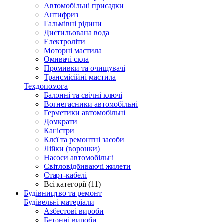
Автомобільні присадки
Антифриз
Гальмівні рідини
Дистильована вода
Електроліти
Моторні мастила
Омивачі скла
Промивки та очищувачі
Трансмісійні мастила
Техдопомога
Балонні та свічні ключі
Вогнегасники автомобільні
Герметики автомобільні
Домкрати
Каністри
Клеї та ремонтні засоби
Лійки (воронки)
Насоси автомобільні
Світловідбиваючі жилети
Старт-кабелі
Всі категорії (11)
Будівництво та ремонт
Будівельні матеріали
Азбестові вироби
Бетонні вироби