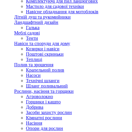
Комплектуючі для пил ланцюгових
Мастило для садової техніки
Навісне обладнання для мотоблоків
Літній душ та рукомийники
Ландшафтний дизайн
Галька
Меблі садові
Тенти
Навіси та споруди для дому
Козирки і навіси
Поштові скриньки
Теплиці
Полив та зрошення
Крапельний полив
Насоси
Технічні шланги
Шланг поливальний
Рослини, насіння та горщики
Агроволокно
Горщики і кашпо
Добрива
Засоби захисту рослин
Кімнатні рослини
Насіння
Опори для рослин