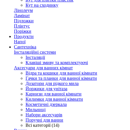
Кут на сходинку
Лінолеум
Ламінат
Підложки
Плінтус
Поріжки
Продукти
Напої
Сантехніка
Інсталяційні системи
Інсталяції
Клавіші змиву та комплектуючі
Аксесуари для ванних кімнат
Відра та кошики для ванної кімнати
Гачки та планки для ванної кімнати
Дозатори для рідкого мила
Йоржики для унітаза
Карнизи для ванної кімнати
Килимки для ванної кімнати
Косметичні дзеркала
Мильниці
Набори аксесуарів
Поручні для ванни
Всі категорії (14)