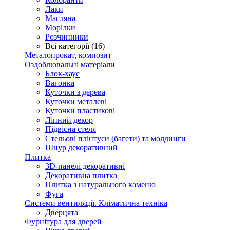
Лаки
Масляна
Морілки
Розчинники
Всі категорії (16)
Металопрокат, композит
Оздоблювальні матеріали
Блок-хаус
Вагонка
Куточки з дерева
Куточки металеві
Куточки пластикові
Ліпний декор
Підвісна стеля
Стельові плінтуси (багети) та молдинги
Шнур декоративний
Плитка
3D-панелі декоративні
Декоративна плитка
Плитка з натурального каменю
Фуга
Системи вентиляції. Кліматична техніка
Дверцята
Фурнітура для дверей