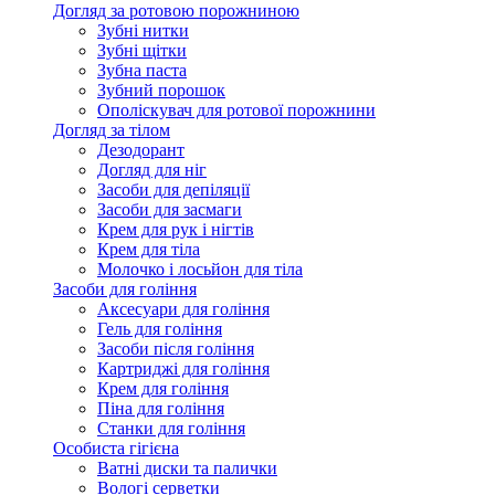
Догляд за ротовою порожниною
Зубні нитки
Зубні щітки
Зубна паста
Зубний порошок
Ополіскувач для ротової порожнини
Догляд за тілом
Дезодорант
Догляд для ніг
Засоби для депіляції
Засоби для засмаги
Крем для рук і нігтів
Крем для тіла
Молочко і лосьйон для тіла
Засоби для гоління
Аксесуари для гоління
Гель для гоління
Засоби після гоління
Картриджі для гоління
Крем для гоління
Піна для гоління
Станки для гоління
Особиста гігієна
Ватні диски та палички
Вологі серветки