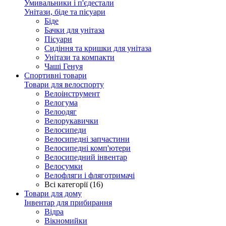
Умивальники і п'єдестали
Унітази, біде та пісуари
Біде
Бачки для унітаза
Пісуари
Сидіння та кришки для унітаза
Унітази та компакти
Чаші Генуя
Спортивні товари
Товари для велоспорту
Велоінструмент
Велогума
Велоодяг
Велорукавички
Велосипеди
Велосипедні запчастини
Велосипедні комп'ютери
Велосипедний інвентар
Велосумки
Велофляги і фляготримачі
Всі категорії (16)
Товари для дому
Інвентар для прибирання
Відра
Вікномийки