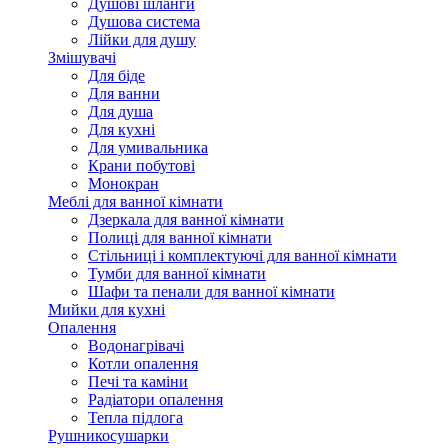
Душові шланги
Душова система
Лійки для душу
Змішувачі
Для біде
Для ванни
Для душа
Для кухні
Для умивальника
Крани побутові
Монокран
Меблі для ванної кімнати
Дзеркала для ванної кімнати
Полиці для ванної кімнати
Стільниці і комплектуючі для ванної кімнати
Тумби для ванної кімнати
Шафи та пенали для ванної кімнати
Мийки для кухні
Опалення
Водонагрівачі
Котли опалення
Печі та каміни
Радіатори опалення
Тепла підлога
Рушникосушарки