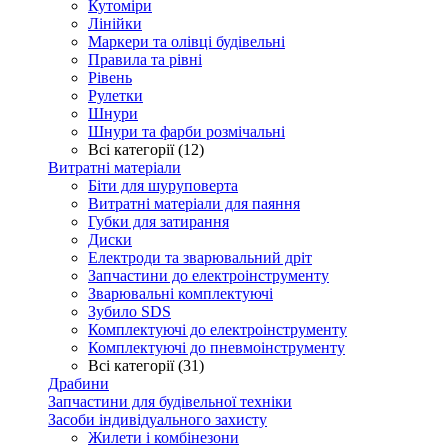
Кутоміри
Лінійки
Маркери та олівці будівельні
Правила та рівні
Рівень
Рулетки
Шнури
Шнури та фарби розмічальні
Всі категорії (12)
Витратні матеріали
Біти для шуруповерта
Витратні матеріали для паяння
Губки для затирання
Диски
Електроди та зварювальний дріт
Запчастини до електроінструменту
Зварювальні комплектуючі
Зубило SDS
Комплектуючі до електроінструменту
Комплектуючі до пневмоінструменту
Всі категорії (31)
Драбини
Запчастини для будівельної техніки
Засоби індивідуального захисту
Жилети і комбінезони