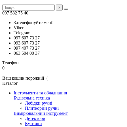
×
097 582 75 40
Зателефонуйте мені!
Viber
Telegram
097 607 73 27
093 607 73 27
097 407 73 27
063 504 00 37
Телефон
0
Ваш кошик порожній :(
Каталог
Інструменти та обладнання
Будівельна техніка
Лебідки ручні
Плиткорізи ручні
Вимірювальний інструмент
Детектори
Кутники