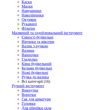
Каски
Маски
Навушники
Наколінники
Окуряри
Рукавиці
Фільтри
Малярний та оздоблювальний інструмент
Ємності будівельні
Вінчики та міксери
Валик з ручкою
Валики
Ванночки
Гладилки
Ківш будівельний
Кельми будівельні
Ножі будівельні
Ручка до валика
Всі категорії (16)
Ручний інструмент
Викрутки
Воротки
Гак для арматури
Головки
Для обробки скла