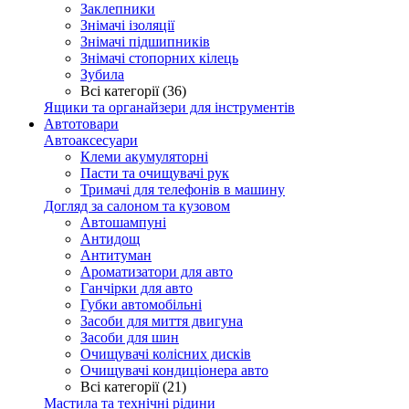
Заклепники
Знімачі ізоляції
Знімачі підшипників
Знімачі стопорних кілець
Зубила
Всі категорії (36)
Ящики та органайзери для інструментів
Автотовари
Автоаксесуари
Клеми акумуляторні
Пасти та очищувачі рук
Тримачі для телефонів в машину
Догляд за салоном та кузовом
Автошампуні
Антидощ
Антитуман
Ароматизатори для авто
Ганчірки для авто
Губки автомобільні
Засоби для миття двигуна
Засоби для шин
Очищувачі колісних дисків
Очищувачі кондиціонера авто
Всі категорії (21)
Мастила та технічні рідини