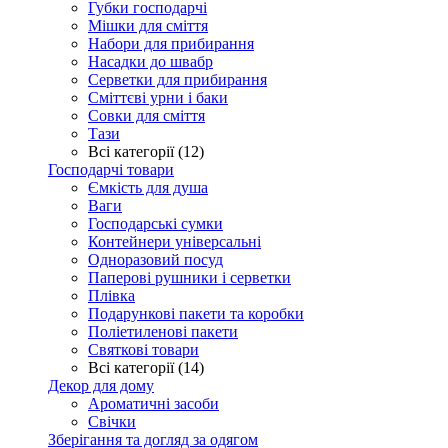
Губки господарчі
Мішки для сміття
Набори для прибирання
Насадки до швабр
Серветки для прибирання
Сміттєві урни і баки
Совки для сміття
Тази
Всі категорії (12)
Господарчі товари
Ємкість для душа
Ваги
Господарські сумки
Контейнери універсальні
Одноразовий посуд
Паперові рушники і серветки
Плівка
Подарункові пакети та коробки
Поліетиленові пакети
Святкові товари
Всі категорії (14)
Декор для дому
Ароматичні засоби
Свічки
Зберігання та догляд за одягом