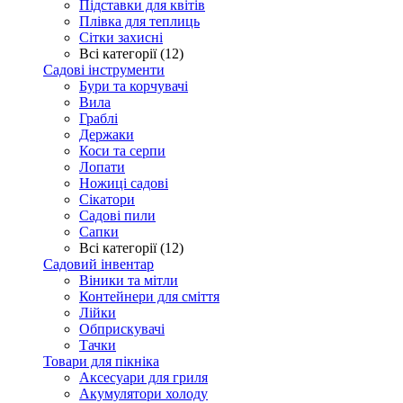
Підставки для квітів
Плівка для теплиць
Сітки захисні
Всі категорії (12)
Садові інструменти
Бури та корчувачі
Вила
Граблі
Держаки
Коси та серпи
Лопати
Ножиці садові
Сікатори
Садові пили
Сапки
Всі категорії (12)
Садовий інвентар
Віники та мітли
Контейнери для сміття
Лійки
Обприскувачі
Тачки
Товари для пікніка
Аксесуари для гриля
Акумулятори холоду