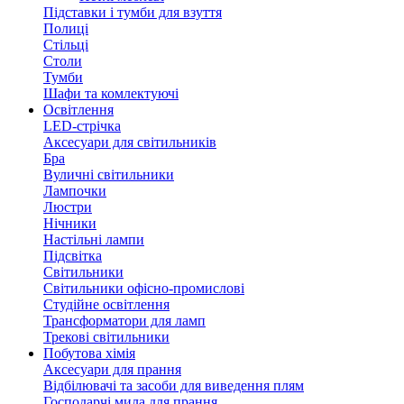
Підставки і тумби для взуття
Полиці
Стільці
Столи
Тумби
Шафи та комлектуючі
Освітлення
LED-стрічка
Аксесуари для світильників
Бра
Вуличні світильники
Лампочки
Люстри
Нічники
Настільні лампи
Підсвітка
Світильники
Світильники офісно-промислові
Студійне освітлення
Трансформатори для ламп
Трекові світильники
Побутова хімія
Аксесуари для прання
Відбілювачі та засоби для виведення плям
Господарчі мила для прання