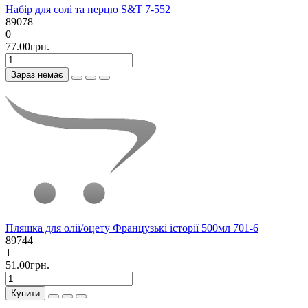
Набір для солі та перцю S&T 7-552
89078
0
77.00грн.
Зараз немає
Пляшка для олії/оцету Французькі історії 500мл 701-6
89744
1
51.00грн.
Купити