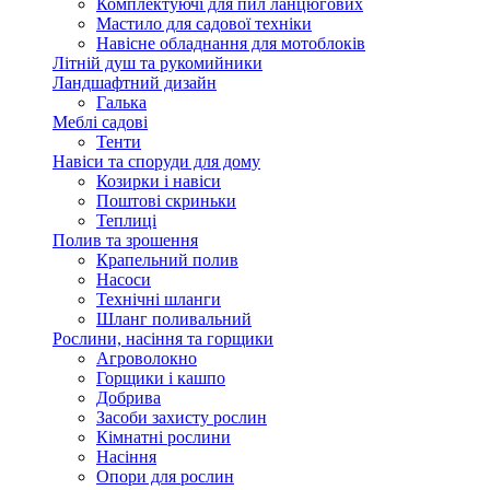
Комплектуючі для пил ланцюгових
Мастило для садової техніки
Навісне обладнання для мотоблоків
Літній душ та рукомийники
Ландшафтний дизайн
Галька
Меблі садові
Тенти
Навіси та споруди для дому
Козирки і навіси
Поштові скриньки
Теплиці
Полив та зрошення
Крапельний полив
Насоси
Технічні шланги
Шланг поливальний
Рослини, насіння та горщики
Агроволокно
Горщики і кашпо
Добрива
Засоби захисту рослин
Кімнатні рослини
Насіння
Опори для рослин