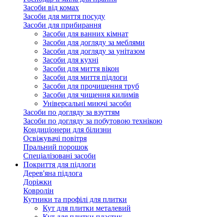
Засоби від комах
Засоби для миття посуду
Засоби для прибирання
Засоби для ванних кімнат
Засоби для догляду за меблями
Засоби для догляду за унітазом
Засоби для кухні
Засоби для миття вікон
Засоби для миття підлоги
Засоби для прочищення труб
Засоби для чищення килимів
Універсальні миючі засоби
Засоби по догляду за взуттям
Засоби по догляду за побутовою технікою
Кондиціонери для білизни
Освіжувачі повітря
Пральний порошок
Спеціалізовані засоби
Покриття для підлоги
Дерев'яна підлога
Доріжки
Ковролін
Кутники та профілі для плитки
Кут для плитки металевий
Кут для плитки пластик