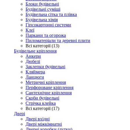
Блоки будівельні
Будівельні суміші
Будівельна сітка та плівка
Будівельна хімія
Гіпсокартонні системи
Клеї
Паркани та огорожа
Пиломатеріали та деревні плити
Всі категорії (13)
Будівельне кріплення
Анкери
Дюбелі
Заклепки будівельні
Кляймера
Ланцюги
Метричні кріплення
Перфороване кріплення
Сантехнічне кріплення
Скоби будівельні
Стрічка клейка
Всі категорії (17)
Двері
Двері вхідні
Двері міжкімнатні
Дверні коробки (лутки)