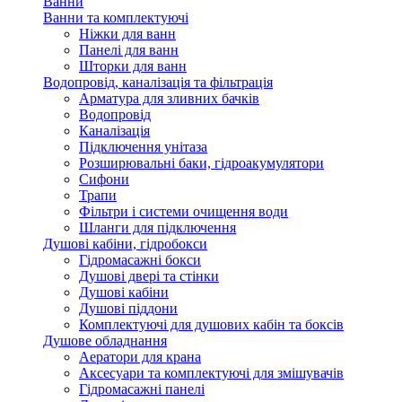
Ванни
Ванни та комплектуючі
Ніжки для ванн
Панелі для ванн
Шторки для ванн
Водопровід, каналізація та фільтрація
Арматура для зливних бачків
Водопровід
Каналізація
Підключення унітаза
Розширювальні баки, гідроакумулятори
Сифони
Трапи
Фільтри і системи очищення води
Шланги для підключення
Душові кабіни, гідробокси
Гідромасажні бокси
Душові двері та стінки
Душові кабіни
Душові піддони
Комплектуючі для душових кабін та боксів
Душове обладнання
Аератори для крана
Аксесуари та комплектуючі для змішувачів
Гідромасажні панелі