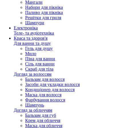
Мангали
Набори для пікніка
Паливо для пікніка
Решітки для гриля
Шампури
Електроніка
Теле- та аудіотехніка
Краса та здоров'я
Для ванни та душу
Гель для душу
Мило
Піна для ванни
Сіль для ванни
Скраб для тіла
Догляд за волоссям
Бальзам для волосся
Засоби для укладки волосся
Кондиціонер для волосся
Маска для волосся
Фарбування волосся
Шампунь
Догляд за обличчям
Бальзам для губ
Крем для обличчя
Маска для обличчя