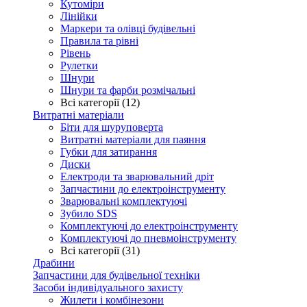
Кутоміри
Лінійки
Маркери та олівці будівельні
Правила та рівні
Рівень
Рулетки
Шнури
Шнури та фарби розмічальні
Всі категорії (12)
Витратні матеріали
Біти для шуруповерта
Витратні матеріали для паяння
Губки для затирання
Диски
Електроди та зварювальний дріт
Запчастини до електроінструменту
Зварювальні комплектуючі
Зубило SDS
Комплектуючі до електроінструменту
Комплектуючі до пневмоінструменту
Всі категорії (31)
Драбини
Запчастини для будівельної техніки
Засоби індивідуального захисту
Жилети і комбінезони