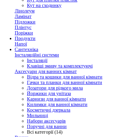
Кут на сходинку
Лінолеум
Ламінат
Підложки
Плінтус
Поріжки
Продукти
Напої
Сантехніка
Інсталяційні системи
Інсталяції
Клавіші змиву та комплектуючі
Аксесуари для ванних кімнат
Відра та кошики для ванної кімнати
Гачки та планки для ванної кімнати
Дозатори для рідкого мила
Йоржики для унітаза
Карнизи для ванної кімнати
Килимки для ванної кімнати
Косметичні дзеркала
Мильниці
Набори аксесуарів
Поручні для ванни
Всі категорії (14)