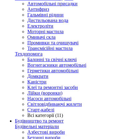
Автомобільні присадки
Антифриз
Гальмівні рідини
Дистильована вода
Електроліти
Моторні мастила
Омивачі скла
Промивки та очищувачі
Трансмісійні мастила
Техдопомога
Балонні та свічні ключі
Вогнегасники автомобільні
Герметики автомобільні
Домкрати
Каністри
Клеї та ремонтні засоби
Лійки (воронки)
Насоси автомобільні
Світловідбиваючі жилети
Старт-кабелі
Всі категорії (11)
Будівництво та ремонт
Будівельні матеріали
Азбестові вироби
Бетонні вироби