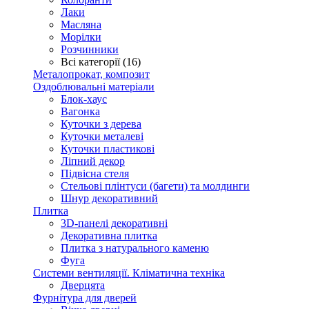
Лаки
Масляна
Морілки
Розчинники
Всі категорії (16)
Металопрокат, композит
Оздоблювальні матеріали
Блок-хаус
Вагонка
Куточки з дерева
Куточки металеві
Куточки пластикові
Ліпний декор
Підвісна стеля
Стельові плінтуси (багети) та молдинги
Шнур декоративний
Плитка
3D-панелі декоративні
Декоративна плитка
Плитка з натурального каменю
Фуга
Системи вентиляції. Кліматична техніка
Дверцята
Фурнітура для дверей