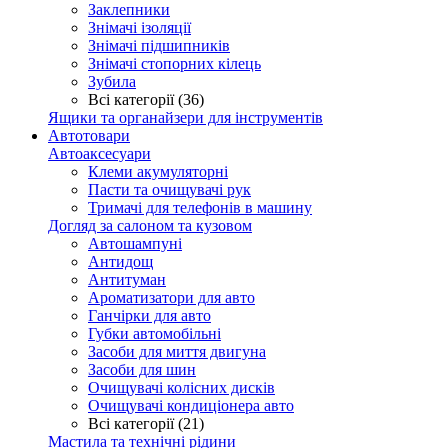
Заклепники
Знімачі ізоляції
Знімачі підшипників
Знімачі стопорних кілець
Зубила
Всі категорії (36)
Ящики та органайзери для інструментів
Автотовари
Автоаксесуари
Клеми акумуляторні
Пасти та очищувачі рук
Тримачі для телефонів в машину
Догляд за салоном та кузовом
Автошампуні
Антидощ
Антитуман
Ароматизатори для авто
Ганчірки для авто
Губки автомобільні
Засоби для миття двигуна
Засоби для шин
Очищувачі колісних дисків
Очищувачі кондиціонера авто
Всі категорії (21)
Мастила та технічні рідини