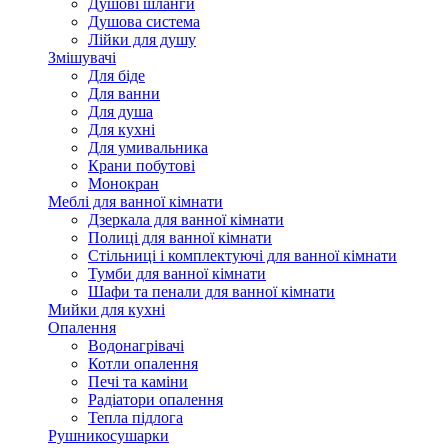
Душові шланги
Душова система
Лійки для душу
Змішувачі
Для біде
Для ванни
Для душа
Для кухні
Для умивальника
Крани побутові
Монокран
Меблі для ванної кімнати
Дзеркала для ванної кімнати
Полиці для ванної кімнати
Стільниці і комплектуючі для ванної кімнати
Тумби для ванної кімнати
Шафи та пенали для ванної кімнати
Мийки для кухні
Опалення
Водонагрівачі
Котли опалення
Печі та каміни
Радіатори опалення
Тепла підлога
Рушникосушарки