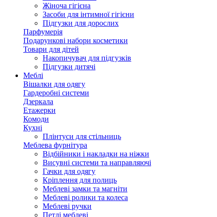
Жіноча гігієна
Засоби для інтимної гігієни
Підгузки для дорослих
Парфумерія
Подарункові набори косметики
Товари для дітей
Накопичувач для підгузків
Підгузки дитячі
Меблі
Вішалки для одягу
Гардеробні системи
Дзеркала
Етажерки
Комоди
Кухні
Плінтуси для стільниць
Меблева фурнітура
Відбійники і накладки на ніжки
Висувні системи та направляючі
Гачки для одягу
Кріплення для полиць
Меблеві замки та магніти
Меблеві ролики та колеса
Меблеві ручки
Петлі меблеві