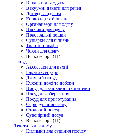
Вішалки для одягу
Вакуумні пакети для речей
Догляд за одягом
Кошики для білизни
Органайзери для одягу
Плечики для одягу
Прасувальні дошки
Сушарки для білизни
Тканинні шафи
Чохли для одягу
Всі категорії (11)
Посуд
Аксесуари для кухні
Барні аксесуари
Дитячий посуд
Кухонні ножі та набори
Посуд для запікання та випічки
Посуд для зберігання
Посуд для приготування
Сервірування столу
Столовий посуд
Сувенірний посуд
Всі категорії (11)
Текстиль для дому
Килимки для сушіння посуду