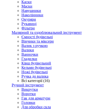
Каски
Маски
Навушники
Наколінники
Окуряри
Рукавиці
Фільтри
Малярний та оздоблювальний інструмент
Ємності будівельні
Вінчики та міксери
Валик з ручкою
Валики
Ванночки
Гладилки
Ківш будівельний
Кельми будівельні
Ножі будівельні
Ручка до валика
Всі категорії (16)
Ручний інструмент
Викрутки
Воротки
Гак для арматури
Головки
Для обробки скла