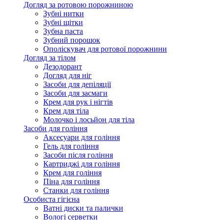
Догляд за ротовою порожниною
Зубні нитки
Зубні щітки
Зубна паста
Зубний порошок
Ополіскувач для ротової порожнини
Догляд за тілом
Дезодорант
Догляд для ніг
Засоби для депіляції
Засоби для засмаги
Крем для рук і нігтів
Крем для тіла
Молочко і лосьйон для тіла
Засоби для гоління
Аксесуари для гоління
Гель для гоління
Засоби після гоління
Картриджі для гоління
Крем для гоління
Піна для гоління
Станки для гоління
Особиста гігієна
Ватні диски та палички
Вологі серветки