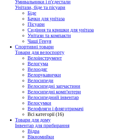
Умивальники і п'єдестали
Унітази, біде та пісуари
Біде
Бачки для унітаза
Пісуари
Сидіння та кришки для унітаза
Унітази та компакти
Чаші Генуя
Спортивні товари
Товари для велоспорту
Велоінструмент
Велогума
Велоодяг
Велорукавички
Велосипеди
Велосипедні запчастини
Велосипедні комп'ютери
Велосипедний інвентар
Велосумки
Велофляги і фляготримачі
Всі категорії (16)
Товари для дому
Інвентар для прибирання
Відра
Вікномийки