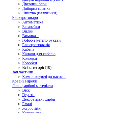
Дверний блок
Доборна планка
Лиштва (налічники)
Електротовари
Автоматика
Батарейки
Вилки
Вимикачі
Гофро і метало рукави
Електроізоляція
Кабель
Канали для кабелю
Колодки
Коробки
Всі категорії (19)
Зап.частини
Комплектуючі до насосів
Ковані вироби
Лако-фарбові матеріали
Віск
Грунти
Декоративні фарби
Емалі
Жаростійкі
Колоранти