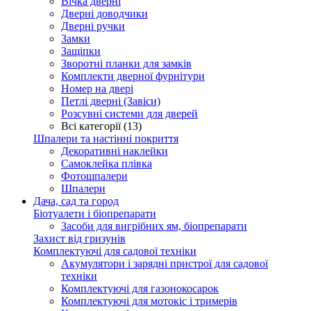
Вічка дверні
Дверні доводчики
Дверні ручки
Замки
Защіпки
Зворотні планки для замків
Комплекти дверної фурнітури
Номер на двері
Петлі дверні (Завіси)
Розсувні системи для дверей
Всі категорії (13)
Шпалери та настінні покриття
Декоративні наклейки
Самоклейка плівка
Фотошпалери
Шпалери
Дача, сад та город
Біотуалети і біопрепарати
Засоби для вигрібних ям, біопрепарати
Захист від гризунів
Комплектуючі для садової техніки
Акумулятори і зарядні пристрої для садової
техніки
Комплектуючі для газонокосарок
Комплектуючі для мотокіс і тримерів