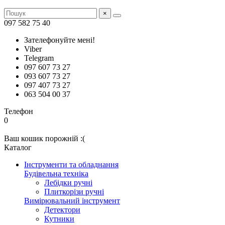
×
097 582 75 40
Зателефонуйте мені!
Viber
Telegram
097 607 73 27
093 607 73 27
097 407 73 27
063 504 00 37
Телефон
0
Ваш кошик порожній :(
Каталог
Інструменти та обладнання
Будівельна техніка
Лебідки ручні
Плиткорізи ручні
Вимірювальний інструмент
Детектори
Кутники