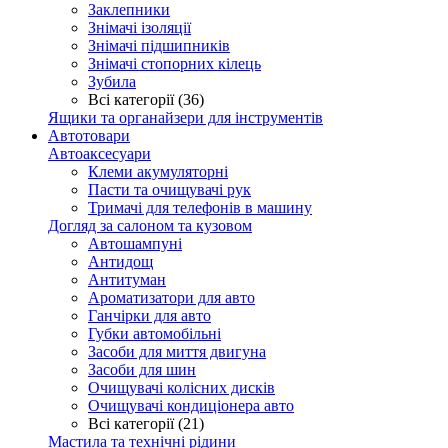
Заклепники
Знімачі ізоляції
Знімачі підшипників
Знімачі стопорних кілець
Зубила
Всі категорії (36)
Ящики та органайзери для інструментів
Автотовари
Автоаксесуари
Клеми акумуляторні
Пасти та очищувачі рук
Тримачі для телефонів в машину
Догляд за салоном та кузовом
Автошампуні
Антидощ
Антитуман
Ароматизатори для авто
Ганчірки для авто
Губки автомобільні
Засоби для миття двигуна
Засоби для шин
Очищувачі колісних дисків
Очищувачі кондиціонера авто
Всі категорії (21)
Мастила та технічні рідини