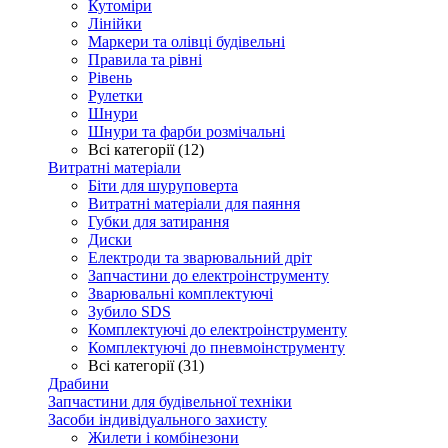
Кутоміри
Лінійки
Маркери та олівці будівельні
Правила та рівні
Рівень
Рулетки
Шнури
Шнури та фарби розмічальні
Всі категорії (12)
Витратні матеріали
Біти для шуруповерта
Витратні матеріали для паяння
Губки для затирання
Диски
Електроди та зварювальний дріт
Запчастини до електроінструменту
Зварювальні комплектуючі
Зубило SDS
Комплектуючі до електроінструменту
Комплектуючі до пневмоінструменту
Всі категорії (31)
Драбини
Запчастини для будівельної техніки
Засоби індивідуального захисту
Жилети і комбінезони