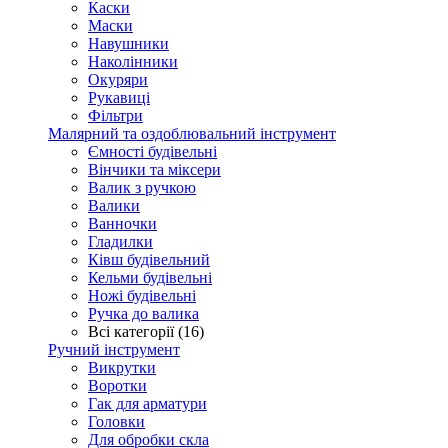
Каски
Маски
Навушники
Наколінники
Окуряри
Рукавиці
Фільтри
Малярний та оздоблювальний інструмент
Ємності будівельні
Вінчики та міксери
Валик з ручкою
Валики
Ванночки
Гладилки
Ківш будівельний
Кельми будівельні
Ножі будівельні
Ручка до валика
Всі категорії (16)
Ручний інструмент
Викрутки
Воротки
Гак для арматури
Головки
Для обробки скла