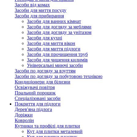
Засоби від комах
Засоби для миття посуду
Засоби для прибирання
Засоби для ванних кімнат
Засоби для догляду за меблями
Засоби для догляду за унітазом
Засоби для кухні
Засоби для миття вікон
Засоби для миття підлоги
Засоби для прочищення труб
Засоби для чищення килимів
Універсальні миючі засоби
Засоби по догляду за взуттям
Засоби по догляду за побутовою технікою
Кондиціонери для білизни
Освіжувачі повітря
Пральний порошок
Спеціалізовані засоби
Покриття для підлоги
Дерев'яна підлога
Доріжки
Ковролін
Кутники та профілі для плитки
Кут для плитки металевий
Кут для плитки пластик