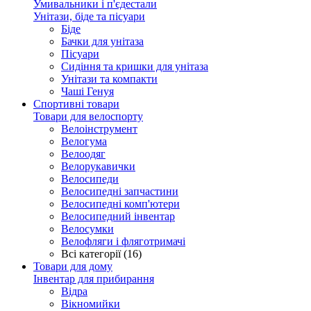
Умивальники і п'єдестали
Унітази, біде та пісуари
Біде
Бачки для унітаза
Пісуари
Сидіння та кришки для унітаза
Унітази та компакти
Чаші Генуя
Спортивні товари
Товари для велоспорту
Велоінструмент
Велогума
Велоодяг
Велорукавички
Велосипеди
Велосипедні запчастини
Велосипедні комп'ютери
Велосипедний інвентар
Велосумки
Велофляги і фляготримачі
Всі категорії (16)
Товари для дому
Інвентар для прибирання
Відра
Вікномийки