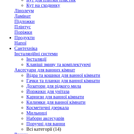
Кут на сходинку
Лінолеум
Ламінат
Підложки
Плінтус
Поріжки
Продукти
Напої
Сантехніка
Інсталяційні системи
Інсталяції
Клавіші змиву та комплектуючі
Аксесуари для ванних кімнат
Відра та кошики для ванної кімнати
Гачки та планки для ванної кімнати
Дозатори для рідкого мила
Йоржики для унітаза
Карнизи для ванної кімнати
Килимки для ванної кімнати
Косметичні дзеркала
Мильниці
Набори аксесуарів
Поручні для ванни
Всі категорії (14)