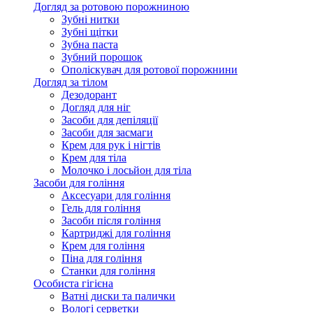
Догляд за ротовою порожниною
Зубні нитки
Зубні щітки
Зубна паста
Зубний порошок
Ополіскувач для ротової порожнини
Догляд за тілом
Дезодорант
Догляд для ніг
Засоби для депіляції
Засоби для засмаги
Крем для рук і нігтів
Крем для тіла
Молочко і лосьйон для тіла
Засоби для гоління
Аксесуари для гоління
Гель для гоління
Засоби після гоління
Картриджі для гоління
Крем для гоління
Піна для гоління
Станки для гоління
Особиста гігієна
Ватні диски та палички
Вологі серветки