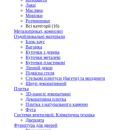
Лаки
Масляна
Морілки
Розчинники
Всі категорії (16)
Металопрокат, композит
Оздоблювальні матеріали
Блок-хаус
Вагонка
Куточки з дерева
Куточки металеві
Куточки пластикові
Ліпний декор
Підвісна стеля
Стельові плінтуси (багети) та молдинги
Шнур декоративний
Плитка
3D-панелі декоративні
Декоративна плитка
Плитка з натурального каменю
Фуга
Системи вентиляції. Кліматична техніка
Дверцята
Фурнітура для дверей