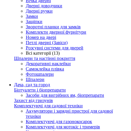
Вічка дверні
Дверні доводчики
Дверні ручки
Замки
Защіпки
Зворотні планки для замків
Комплекти дверної фурнітури
Номер на двері
Петлі дверні (Завіси)
Розсувні системи для дверей
Всі категорії (13)
Шпалери та настінні покриття
Декоративні наклейки
Самоклейка плівка
Фотошпалери
Шпалери
Дача, сад та город
Біотуалети і біопрепарати
Засоби для вигрібних ям, біопрепарати
Захист від гризунів
Комплектуючі для садової техніки
Акумулятори і зарядні пристрої для садової
техніки
Комплектуючі для газонокосарок
Комплектуючі для мотокіс і тримерів