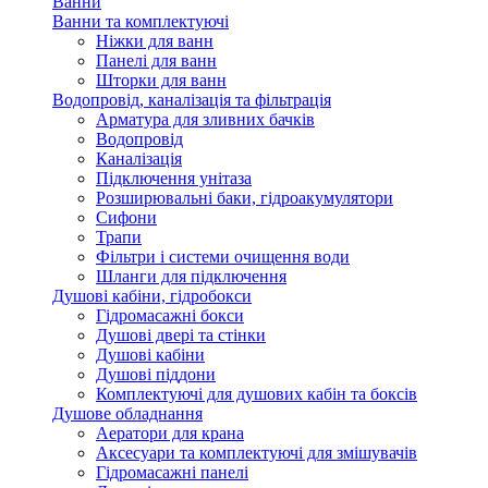
Ванни
Ванни та комплектуючі
Ніжки для ванн
Панелі для ванн
Шторки для ванн
Водопровід, каналізація та фільтрація
Арматура для зливних бачків
Водопровід
Каналізація
Підключення унітаза
Розширювальні баки, гідроакумулятори
Сифони
Трапи
Фільтри і системи очищення води
Шланги для підключення
Душові кабіни, гідробокси
Гідромасажні бокси
Душові двері та стінки
Душові кабіни
Душові піддони
Комплектуючі для душових кабін та боксів
Душове обладнання
Аератори для крана
Аксесуари та комплектуючі для змішувачів
Гідромасажні панелі