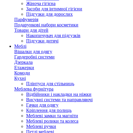
Жіноча гігієна
Засоби для інтимної гігієни
Підгузки для дорослих
Парфумерія
Подарункові набори косметики
Товари для дітей
Накопичувач для підгузків
Підгузки дитячі
Меблі
Вішалки для одягу
Гардеробні системи
Дзеркала
Етажерки
Комоди
Кухні
Плінтуси для стільниць
Меблева фурнітура
Відбійники і накладки на ніжки
Висувні системи та направляючі
Гачки для одягу
Кріплення для полиць
Меблеві замки та магніти
Меблеві ролики та колеса
Меблеві ручки
Петлі меблеві