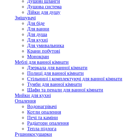
Душові шланги
Душова система
Лійки для душу
Змішувачі
Для біде
Для ванни
Для душа
Для кухні
Для умивальника
Крани побутові
Монокран
Меблі для ванної кімнати
Дзеркала для ванної кімнати
Полиці для ванної кімнати
Стільниці і комплектуючі для ванної кімнати
Тумби для ванної кімнати
Шафи та пенали для ванної кімнати
Мийки для кухні
Опалення
Водонагрівачі
Котли опалення
Печі та каміни
Радіатори опалення
Тепла підлога
Рушникосушарки