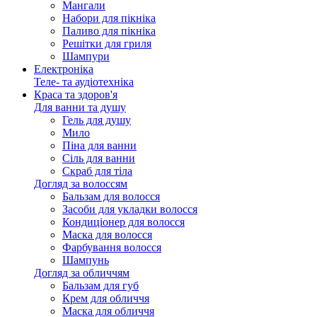
Мангали
Набори для пікніка
Паливо для пікніка
Решітки для гриля
Шампури
Електроніка
Теле- та аудіотехніка
Краса та здоров'я
Для ванни та душу
Гель для душу
Мило
Піна для ванни
Сіль для ванни
Скраб для тіла
Догляд за волоссям
Бальзам для волосся
Засоби для укладки волосся
Кондиціонер для волосся
Маска для волосся
Фарбування волосся
Шампунь
Догляд за обличчям
Бальзам для губ
Крем для обличчя
Маска для обличчя