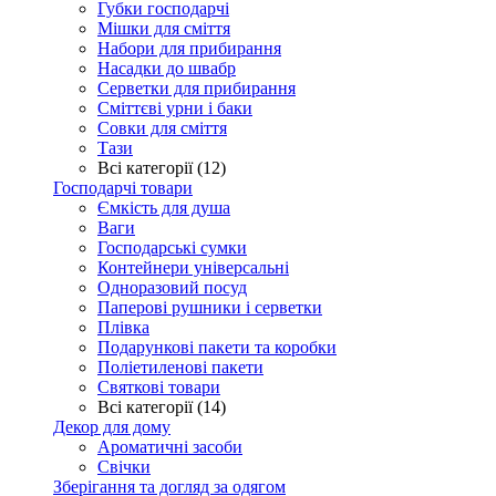
Губки господарчі
Мішки для сміття
Набори для прибирання
Насадки до швабр
Серветки для прибирання
Сміттєві урни і баки
Совки для сміття
Тази
Всі категорії (12)
Господарчі товари
Ємкість для душа
Ваги
Господарські сумки
Контейнери універсальні
Одноразовий посуд
Паперові рушники і серветки
Плівка
Подарункові пакети та коробки
Поліетиленові пакети
Святкові товари
Всі категорії (14)
Декор для дому
Ароматичні засоби
Свічки
Зберігання та догляд за одягом