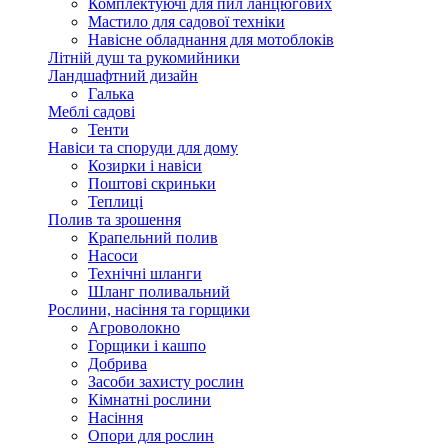
Комплектуючі для пил ланцюгових
Мастило для садової техніки
Навісне обладнання для мотоблоків
Літній душ та рукомийники
Ландшафтний дизайн
Галька
Меблі садові
Тенти
Навіси та споруди для дому
Козирки і навіси
Поштові скриньки
Теплиці
Полив та зрошення
Крапельний полив
Насоси
Технічні шланги
Шланг поливальний
Рослини, насіння та горщики
Агроволокно
Горщики і кашпо
Добрива
Засоби захисту рослин
Кімнатні рослини
Насіння
Опори для рослин