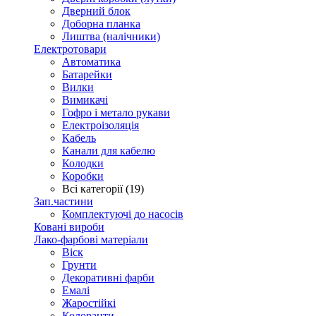
Дверний блок
Доборна планка
Лиштва (налічники)
Електротовари
Автоматика
Батарейки
Вилки
Вимикачі
Гофро і метало рукави
Електроізоляція
Кабель
Канали для кабелю
Колодки
Коробки
Всі категорії (19)
Зап.частини
Комплектуючі до насосів
Ковані вироби
Лако-фарбові матеріали
Віск
Грунти
Декоративні фарби
Емалі
Жаростійкі
Колоранти