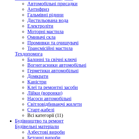
Автомобільні присадки
Антифриз
Гальмівні рідини
Дистильована вода
Електроліти
Моторні мастила
Омивачі скла
Промивки та очищувачі
Трансмісійні мастила
Техдопомога
Балонні та свічні ключі
Вогнегасники автомобільні
Герметики автомобільні
Домкрати
Каністри
Клеї та ремонтні засоби
Лійки (воронки)
Насоси автомобільні
Світловідбиваючі жилети
Старт-кабелі
Всі категорії (11)
Будівництво та ремонт
Будівельні матеріали
Азбестові вироби
Бетонні вироби