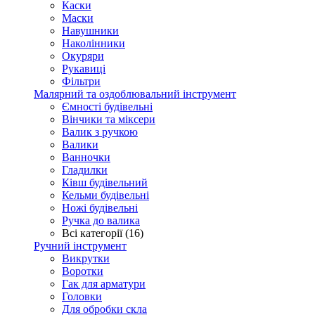
Каски
Маски
Навушники
Наколінники
Окуряри
Рукавиці
Фільтри
Малярний та оздоблювальний інструмент
Ємності будівельні
Вінчики та міксери
Валик з ручкою
Валики
Ванночки
Гладилки
Ківш будівельний
Кельми будівельні
Ножі будівельні
Ручка до валика
Всі категорії (16)
Ручний інструмент
Викрутки
Воротки
Гак для арматури
Головки
Для обробки скла