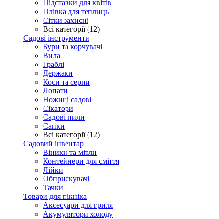
Підставки для квітів
Плівка для теплиць
Сітки захисні
Всі категорії (12)
Садові інструменти
Бури та корчувачі
Вила
Граблі
Держаки
Коси та серпи
Лопати
Ножиці садові
Сікатори
Садові пили
Сапки
Всі категорії (12)
Садовий інвентар
Віники та мітли
Контейнери для сміття
Лійки
Обприскувачі
Тачки
Товари для пікніка
Аксесуари для гриля
Акумулятори холоду