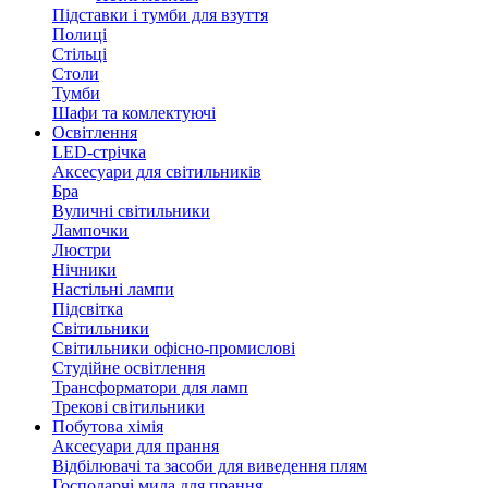
Підставки і тумби для взуття
Полиці
Стільці
Столи
Тумби
Шафи та комлектуючі
Освітлення
LED-стрічка
Аксесуари для світильників
Бра
Вуличні світильники
Лампочки
Люстри
Нічники
Настільні лампи
Підсвітка
Світильники
Світильники офісно-промислові
Студійне освітлення
Трансформатори для ламп
Трекові світильники
Побутова хімія
Аксесуари для прання
Відбілювачі та засоби для виведення плям
Господарчі мила для прання