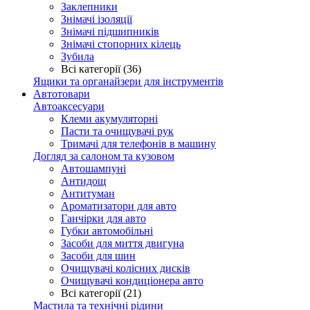
Заклепники
Знімачі ізоляції
Знімачі підшипників
Знімачі стопорних кілець
Зубила
Всі категорії (36)
Ящики та органайзери для інструментів
Автотовари
Автоаксесуари
Клеми акумуляторні
Пасти та очищувачі рук
Тримачі для телефонів в машину
Догляд за салоном та кузовом
Автошампуні
Антидощ
Антитуман
Ароматизатори для авто
Ганчірки для авто
Губки автомобільні
Засоби для миття двигуна
Засоби для шин
Очищувачі колісних дисків
Очищувачі кондиціонера авто
Всі категорії (21)
Мастила та технічні рідини