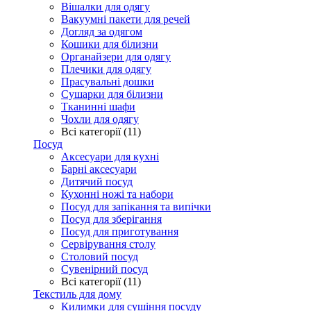
Вішалки для одягу
Вакуумні пакети для речей
Догляд за одягом
Кошики для білизни
Органайзери для одягу
Плечики для одягу
Прасувальні дошки
Сушарки для білизни
Тканинні шафи
Чохли для одягу
Всі категорії (11)
Посуд
Аксесуари для кухні
Барні аксесуари
Дитячий посуд
Кухонні ножі та набори
Посуд для запікання та випічки
Посуд для зберігання
Посуд для приготування
Сервірування столу
Столовий посуд
Сувенірний посуд
Всі категорії (11)
Текстиль для дому
Килимки для сушіння посуду