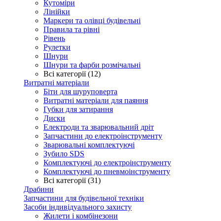
Кутоміри
Лінійки
Маркери та олівці будівельні
Правила та рівні
Рівень
Рулетки
Шнури
Шнури та фарби розмічальні
Всі категорії (12)
Витратні матеріали
Біти для шуруповерта
Витратні матеріали для паяння
Губки для затирання
Диски
Електроди та зварювальний дріт
Запчастини до електроінструменту
Зварювальні комплектуючі
Зубило SDS
Комплектуючі до електроінструменту
Комплектуючі до пневмоінструменту
Всі категорії (31)
Драбини
Запчастини для будівельної техніки
Засоби індивідуального захисту
Жилети і комбінезони